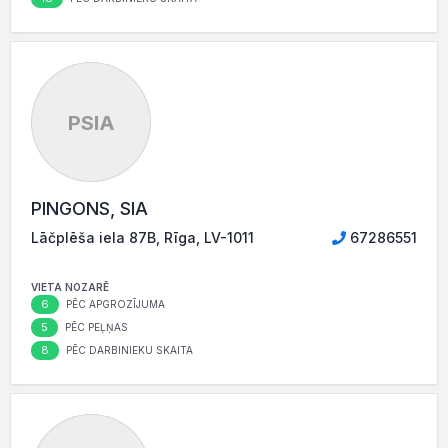
PSIA
PINGONS, SIA
Lāčplēša iela 87B, Rīga, LV-1011
67286551
VIETA NOZARĒ
6
PĒC APGROZĪJUMA
5
PĒC PEĻŅAS
8
PĒC DARBINIEKU SKAITA