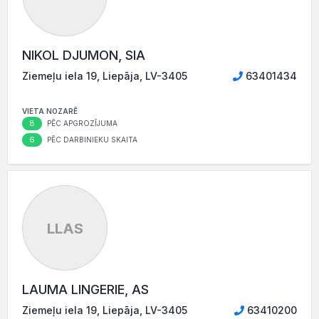
NIKOL DJUMON, SIA
Ziemeļu iela 19, Liepāja, LV-3405
63401434
VIETA NOZARĒ
8
PĒC APGROZĪJUMA
6
PĒC DARBINIEKU SKAITA
LLAS
LAUMA LINGERIE, AS
Ziemeļu iela 19, Liepāja, LV-3405
63410200