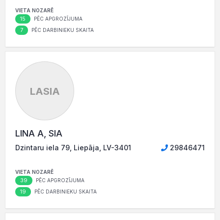
VIETA NOZARĒ
15
PĒC APGROZĪJUMA
7
PĒC DARBINIEKU SKAITA
LASIA
LINA A, SIA
Dzintaru iela 79, Liepāja, LV-3401
29846471
VIETA NOZARĒ
39
PĒC APGROZĪJUMA
19
PĒC DARBINIEKU SKAITA