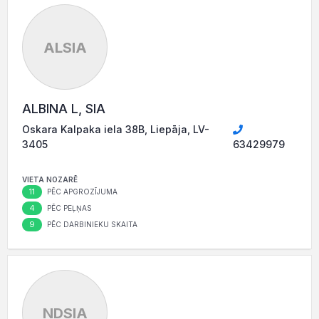
ALSIA
ALBINA L, SIA
Oskara Kalpaka iela 38B, Liepāja, LV-
3405
63429979
VIETA NOZARĒ
11
PĒC APGROZĪJUMA
4
PĒC PEĻŅAS
9
PĒC DARBINIEKU SKAITA
NDSIA