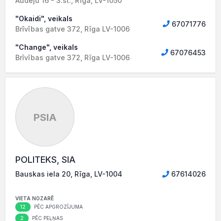
Audēju 16 - 3.st., Rīga, LV-1050
"Okaidi", veikals
67071776
Brīvības gatve 372, Rīga LV-1006
"Change", veikals
67076453
Brīvības gatve 372, Rīga LV-1006
PSIA
POLITEKS, SIA
Bauskas iela 20, Rīga, LV-1004
67614026
VIETA NOZARĒ
12
PĒC APGROZĪJUMA
2
PĒC PEĻŅAS