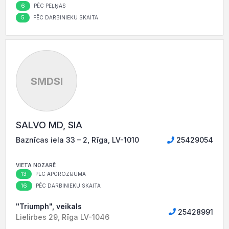
6
PĒC PEĻŅAS
5
PĒC DARBINIEKU SKAITA
SMDSI
SALVO MD, SIA
Baznīcas iela 33 – 2, Rīga, LV-1010
25429054
VIETA NOZARĒ
13
PĒC APGROZĪJUMA
16
PĒC DARBINIEKU SKAITA
"Triumph", veikals
25428991
Lielirbes 29, Rīga LV-1046