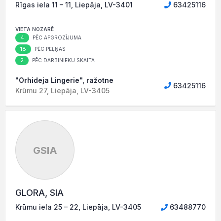
Rīgas iela 11 – 11, Liepāja, LV-3401
63425116
VIETA NOZARĒ
4
PĒC APGROZĪJUMA
18
PĒC PEĻŅAS
2
PĒC DARBINIEKU SKAITA
"Orhideja Lingerie", ražotne
63425116
Krūmu 27, Liepāja, LV-3405
GSIA
GLORA, SIA
Krūmu iela 25 – 22, Liepāja, LV-3405
63488770