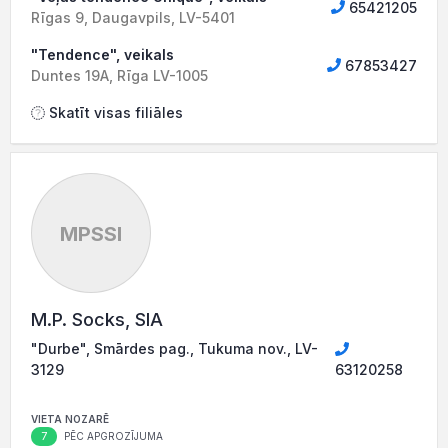
65421205
Rīgas 9, Daugavpils, LV-5401
"Tendence", veikals
67853427
Duntes 19A, Rīga LV-1005
Skatīt visas filiāles
MPSSI
M.P. Socks, SIA
"Durbe", Smārdes pag., Tukuma nov., LV-
3129
63120258
VIETA NOZARĒ
7
PĒC APGROZĪJUMA