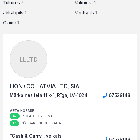
Tukums
2
Valmiera
1
Jēkabpils
1
Ventspils
1
Olaine
1
LLLTD
LION+CO LATVIA LTD, SIA
Mārkalnes iela 11 k-1, Rīga, LV-1024
67529148
VIETA NOZARĒ
14
PĒC APGROZĪJUMA
17
PĒC DARBINIEKU SKAITA
"Cash & Carry", veikals
67529148