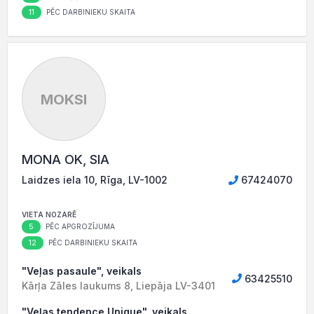
11
PĒC DARBINIEKU SKAITA
MOKSI
MONA OK, SIA
Laidzes iela 10, Rīga, LV-1002
67424070
VIETA NOZARĒ
5
PĒC APGROZĪJUMA
12
PĒC DARBINIEKU SKAITA
"Veļas pasaule", veikals
63425510
Kārļa Zāles laukums 8, Liepāja LV-3401
"Veļas tendence Unique", veikals