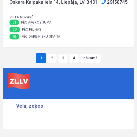
Oskara Kalpaka iela 14, Liepāja, LV-3401
29158745
VIETA NOZARĒ
31
PĒC APGROZĪJUMA
33
PĒC PEĻŅAS
18
PĒC DARBINIEKU SKAITA
1
2
3
4
nākamā