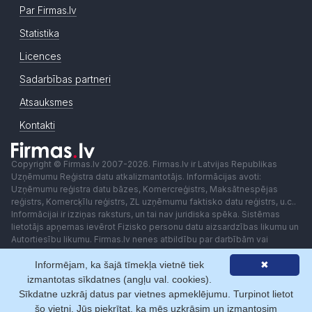
Par Firmas.lv
Statistika
Licences
Sadarbības partneri
Atsauksmes
Kontakti
Copyright © Firmas.lv 2007-2026. Firmas.lv ir Latvijas Republikas
Uzņēmumu Reģistra datu atkalizmantotājs. Informācijas avoti:
Uzņēmumu reģistra datu bāzes, Komercreģistrs, Maksātnespējas
reģistrs, Komercķīlu reģistrs, ZL uzņēmumu faktisko datu reģistrs, u.c..
Informācijai ir izziņas raksturs, un tai nav juridiska spēka. Sistēmas
lietotājs apņemas ievērot Fizisko personu datu aizsardzības likumu un
Autortiesību likumu. Firmas.lv nenes atbildību par darbībām vai
lēmumiem, kas balstīti uz saņemto pakalpojumu. Lietotājam aizliegts
Informējam, ka šajā tīmekļa vietnē tiek
✖
izmantot jebkādas automatizētas sistēmas vai iekārtas (robotus)
piekļuvei sistēmai bez rakstiskas saskaņošanas ar Firmas.lv. Galvenā
izmantotas sīkdatnes (angļu val. cookies).
redaktore: Ingūna Pempere.
Sīkdatne uzkrāj datus par vietnes apmeklējumu. Turpinot lietot
Lietošanas noteikumi
Privātuma politika
Norēķini ar
šo vietni, Jūs piekrītat, ka mēs uzkrāsim un izmantosim