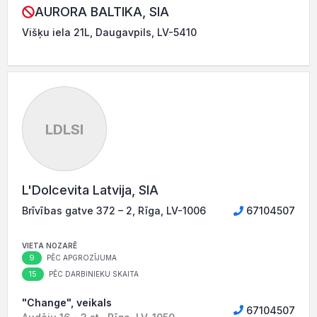
AURORA BALTIKA, SIA
Višķu iela 21L, Daugavpils, LV-5410
LDLSI
L'Dolcevita Latvija, SIA
Brīvības gatve 372 – 2, Rīga, LV-1006
67104507
VIETA NOZARĒ
9
PĒC APGROZĪJUMA
15
PĒC DARBINIEKU SKAITA
"Change", veikals
67104507