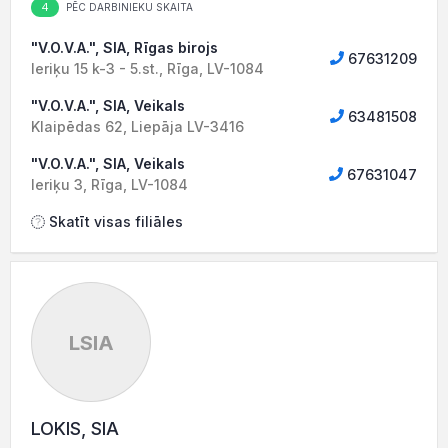
4
PĒC DARBINIEKU SKAITA
"V.O.V.A.", SIA, Rīgas birojs
67631209
Ieriķu 15 k-3 - 5.st., Rīga, LV-1084
"V.O.V.A.", SIA, Veikals
63481508
Klaipēdas 62, Liepāja LV-3416
"V.O.V.A.", SIA, Veikals
67631047
Ieriķu 3, Rīga, LV-1084
Skatīt visas filiāles
LSIA
LOKIS, SIA