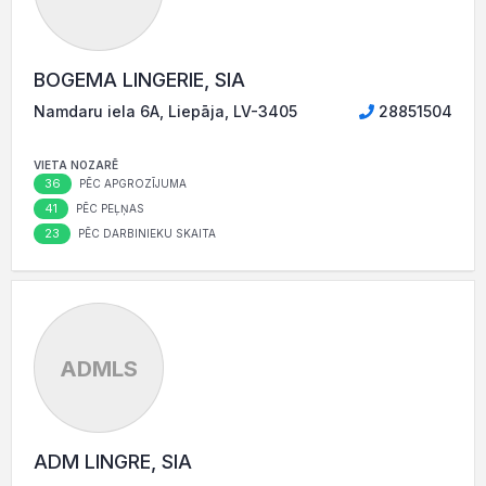
BOGEMA LINGERIE, SIA
Namdaru iela 6A, Liepāja, LV-3405
28851504
VIETA NOZARĒ
36
PĒC APGROZĪJUMA
41
PĒC PEĻŅAS
23
PĒC DARBINIEKU SKAITA
ADMLS
ADM LINGRE, SIA