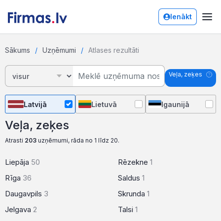
Ienākt
Sākums
Uzņēmumi
Atlases rezultāti
Veļa, zeķes
Latvijā
Lietuvā
Igaunijā
Veļa, zeķes
Atrasti
203
uzņēmumi, rāda no 1 līdz 20.
Liepāja
50
Rēzekne
1
Rīga
36
Saldus
1
Daugavpils
3
Skrunda
1
Jelgava
2
Talsi
1