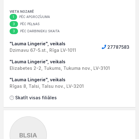
VIETA NOZARĒ
1
PĒC APGROZĪJUMA
3
PĒC PEĻŅAS
3
PĒC DARBINIEKU SKAITA
"Lauma Lingerie", veikals
27787583
Dzirnavu 67-5.st., Rīga LV-1011
"Lauma Lingerie", veikals
Elizabetes 2-2, Tukums, Tukuma nov., LV-3101
"Lauma Lingerie", veikals
Rīgas 8, Talsi, Talsu nov., LV-3201
Skatīt visas filiāles
BLSIA