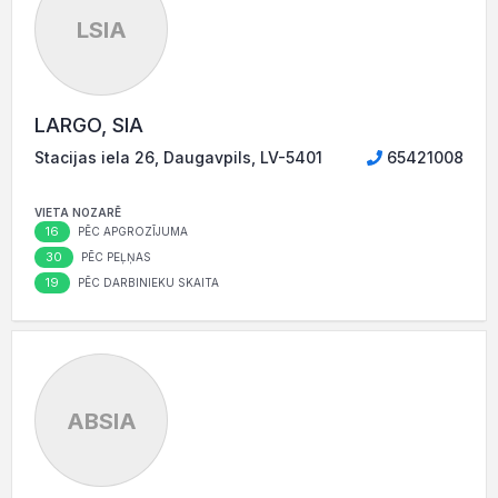
LSIA
LARGO, SIA
Stacijas iela 26, Daugavpils, LV-5401
65421008
VIETA NOZARĒ
16
PĒC APGROZĪJUMA
30
PĒC PEĻŅAS
19
PĒC DARBINIEKU SKAITA
ABSIA