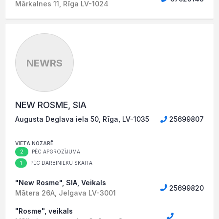
Mārkalnes 11, Rīga LV-1024
NEWRS
NEW ROSME, SIA
Augusta Deglava iela 50, Rīga, LV-1035
25699807
VIETA NOZARĒ
2
PĒC APGROZĪJUMA
1
PĒC DARBINIEKU SKAITA
"New Rosme", SIA, Veikals
25699820
Mātera 26A, Jelgava LV-3001
"Rosme", veikals