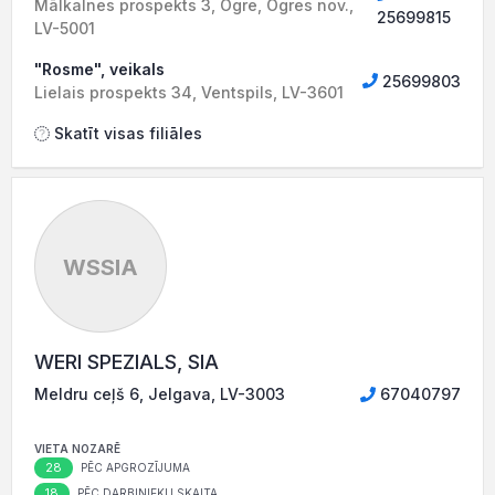
Mālkalnes prospekts 3, Ogre, Ogres nov.,
25699815
LV-5001
"Rosme", veikals
25699803
Lielais prospekts 34, Ventspils, LV-3601
Skatīt visas filiāles
WSSIA
WERI SPEZIALS, SIA
Meldru ceļš 6, Jelgava, LV-3003
67040797
VIETA NOZARĒ
28
PĒC APGROZĪJUMA
18
PĒC DARBINIEKU SKAITA