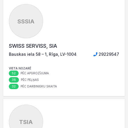
SSSIA
SWISS SERVISS, SIA
Bauskas iela 58 – 1, Rīga, LV-1004
29229547
VIETA NOZARĒ
52
PĒC APGROZĪJUMA
38
PĒC PEĻŅAS
32
PĒC DARBINIEKU SKAITA
TSIA