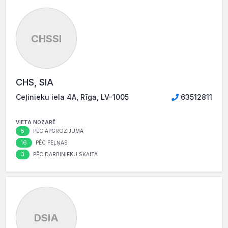
CHSSI
CHS, SIA
Ceļinieku iela 4A, Rīga, LV-1005
63512811
VIETA NOZARĒ
5
PĒC APGROZĪJUMA
16
PĒC PEĻŅAS
3
PĒC DARBINIEKU SKAITA
DSIA