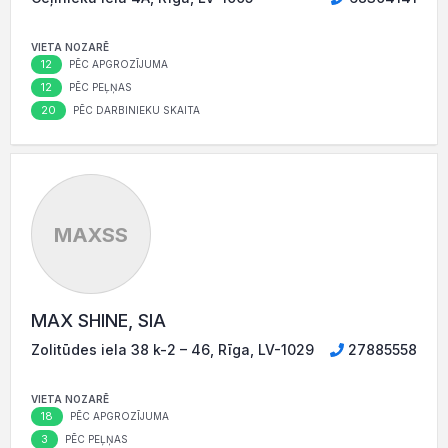
VIETA NOZARĒ
12
PĒC APGROZĪJUMA
12
PĒC PEĻŅAS
20
PĒC DARBINIEKU SKAITA
MAXSS
MAX SHINE, SIA
Zolitūdes iela 38 k-2 – 46, Rīga, LV-1029
27885558
VIETA NOZARĒ
18
PĒC APGROZĪJUMA
3
PĒC PEĻŅAS