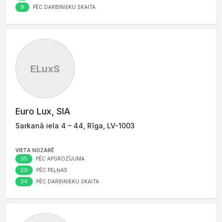
9
PĒC DARBINIEKU SKAITA
ELuxS
Euro Lux, SIA
Sarkanā iela 4 – 44, Rīga, LV-1003
VIETA NOZARĒ
35
PĒC APGROZĪJUMA
29
PĒC PEĻŅAS
34
PĒC DARBINIEKU SKAITA