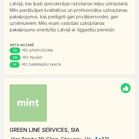
Latvijā, kas īpaši specializējas ražošanas telpu uzkopšanā.
Mēs piedāvājam kvalitatīvus un profesionālus uzkopšanas
pakalpojumus, kas pielāgoti gan privātpersonām, gan
uzņēmumiem. Mēs esam vadošais uzkopšanas
pakalpojumu sniedzējs Latvijā ar ilggadēju pieredzi.
VIETA NOZARĒ
25
PĒC APGROZĪJUMA
26
PĒC PEĻŅAS
14
PĒC DARBINIEKU SKAITA
GREEN LINE SERVICES, SIA
Jāņa Poruka 39, Cēsis, Cēsu nov., LV-
+371