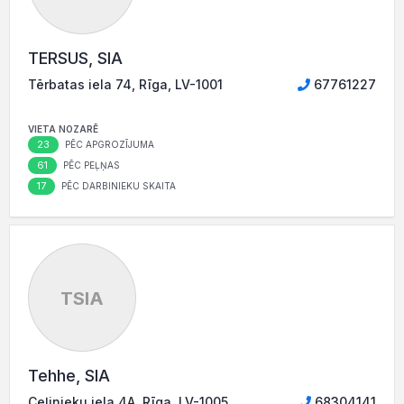
TERSUS, SIA
Tērbatas iela 74, Rīga, LV-1001
67761227
VIETA NOZARĒ
23
PĒC APGROZĪJUMA
61
PĒC PEĻŅAS
17
PĒC DARBINIEKU SKAITA
TSIA
Tehhe, SIA
Ceļinieku iela 4A, Rīga, LV-1005
68304141