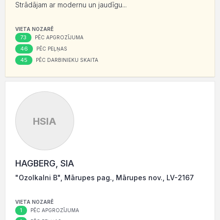
Strādājam ar modernu un jaudīgu...
VIETA NOZARĒ
73
PĒC APGROZĪJUMA
46
PĒC PEĻŅAS
45
PĒC DARBINIEKU SKAITA
HSIA
HAGBERG, SIA
"Ozolkalni B", Mārupes pag., Mārupes nov., LV-2167
VIETA NOZARĒ
1
PĒC APGROZĪJUMA