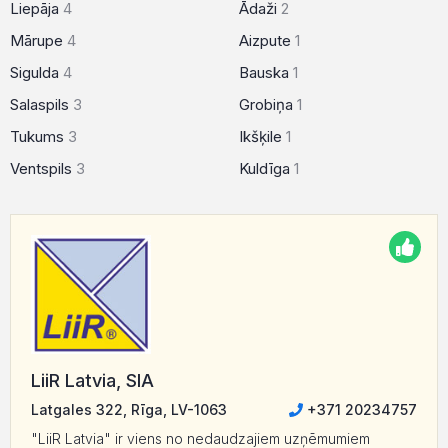
Liepāja
4
Ādaži
2
Mārupe
4
Aizpute
1
Sigulda
4
Bauska
1
Salaspils
3
Grobiņa
1
Tukums
3
Ikšķile
1
Ventspils
3
Kuldīga
1
LiiR Latvia, SIA
Latgales 322, Rīga, LV-1063
+371 20234757
"LiiR Latvia" ir viens no nedaudzajiem uzņēmumiem