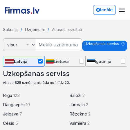
Ienākt
Sākums
Uzņēmumi
Atlases rezultāti
Uzkopšanas serviss
Latvijā
Lietuvā
Igaunijā
Uzkopšanas serviss
Atrasti
825
uzņēmumi, rāda no 1 līdz 20.
Rīga
123
Baloži
2
Daugavpils
10
Jūrmala
2
Jelgava
7
Rēzekne
2
Cēsis
5
Valmiera
2