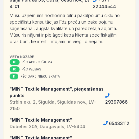
4101
22044544
Mūsu uzņēmums nodrošina pilnu pakalpojumu ciklu no
speciālistu konsultācijas līdz preču un pakalpojumu
saņemšanai, augstā kvalitātē un paredzētajā apjomā.
Mūsu risinājumi ir pielāgoti katra klienta specifiskajām
prasībām, tie ir ērti lietojami un viegli pieejami.
VIETA NOZARĒ
10
PĒC APGROZĪJUMA
18
PĒC PEĻŅAS
11
PĒC DARBINIEKU SKAITA
"MINT Textile Management", pieņemšanas
punkts
Strēlnieku 2, Sigulda, Siguldas nov., LV-
29397866
2150
"MINT Textile Management"
65433112
Dobeles 30A, Daugavpils, LV-5404
"MINT Textile Management"