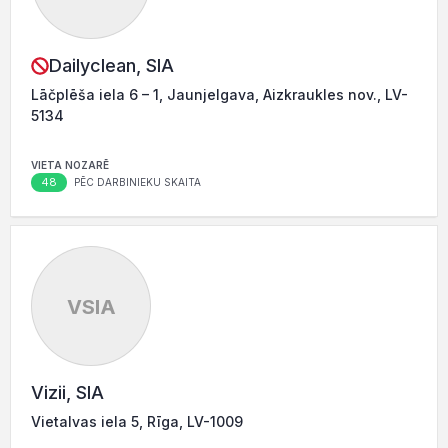
Dailyclean, SIA
Lāčplēša iela 6 – 1, Jaunjelgava, Aizkraukles nov., LV-
5134
VIETA NOZARĒ
48
PĒC DARBINIEKU SKAITA
VSIA
Vizii, SIA
Vietalvas iela 5, Rīga, LV-1009