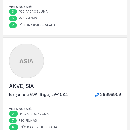
VIETA NOZARĒ
3
PĒC APGROZĪJUMA
5
PĒC PEĻŅAS
2
PĒC DARBINIEKU SKAITA
ASIA
AKVE, SIA
Ieriķu iela 67A, Rīga, LV-1084
26696909
VIETA NOZARĒ
21
PĒC APGROZĪJUMA
7
PĒC PEĻŅAS
16
PĒC DARBINIEKU SKAITA