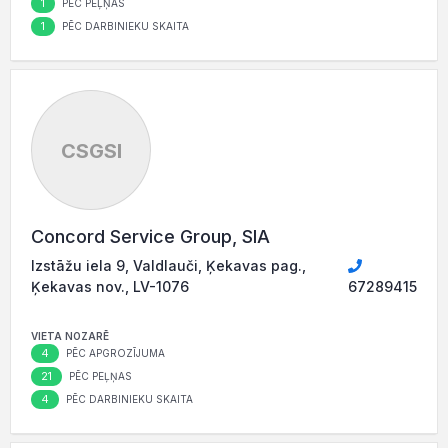
1
PĒC PEĻŅAS
1
PĒC DARBINIEKU SKAITA
CSGSI
Concord Service Group, SIA
Izstāžu iela 9, Valdlauči, Ķekavas pag.,
Ķekavas nov., LV-1076
67289415
VIETA NOZARĒ
4
PĒC APGROZĪJUMA
21
PĒC PEĻŅAS
4
PĒC DARBINIEKU SKAITA