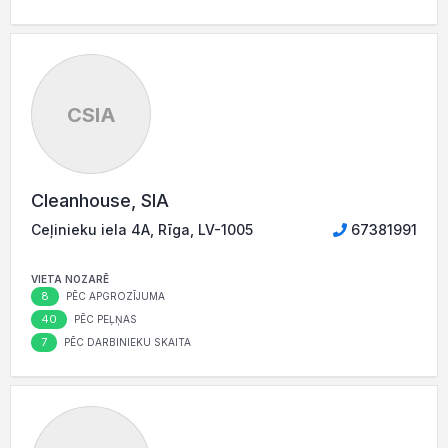
CSIA
Cleanhouse, SIA
Ceļinieku iela 4A, Rīga, LV-1005
67381991
VIETA NOZARĒ
8
PĒC APGROZĪJUMA
40
PĒC PEĻŅAS
7
PĒC DARBINIEKU SKAITA