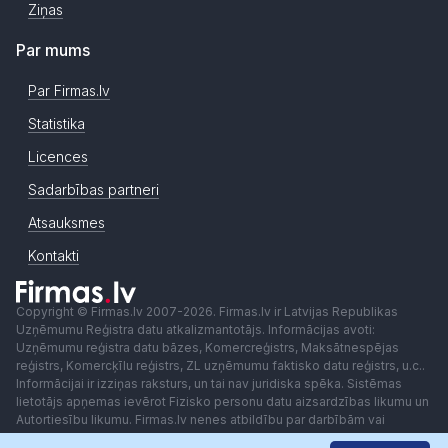
Ziņas
Par mums
Par Firmas.lv
Statistika
Licences
Sadarbības partneri
Atsauksmes
Kontakti
Copyright © Firmas.lv 2007-2026. Firmas.lv ir Latvijas Republikas
Uzņēmumu Reģistra datu atkalizmantotājs. Informācijas avoti:
Uzņēmumu reģistra datu bāzes, Komercreģistrs, Maksātnespējas
reģistrs, Komercķīlu reģistrs, ZL uzņēmumu faktisko datu reģistrs, u.c..
Informācijai ir izziņas raksturs, un tai nav juridiska spēka. Sistēmas
lietotājs apņemas ievērot Fizisko personu datu aizsardzības likumu un
Autortiesību likumu. Firmas.lv nenes atbildību par darbībām vai
lēmumiem, kas balstīti uz saņemto pakalpojumu. Lietotājam aizliegts