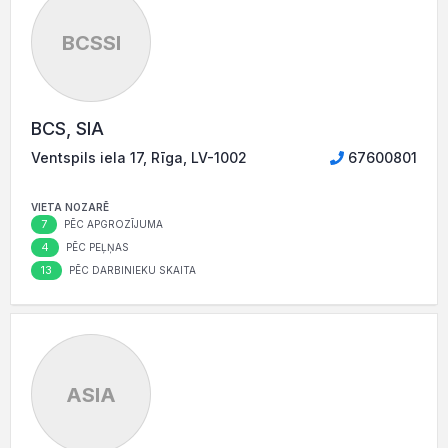
BCSSI
BCS, SIA
Ventspils iela 17, Rīga, LV-1002
67600801
VIETA NOZARĒ
7
PĒC APGROZĪJUMA
4
PĒC PEĻŅAS
13
PĒC DARBINIEKU SKAITA
ASIA