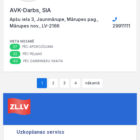
AVK-Darbs, SIA
Apšu iela 3, Jaunmārupe, Mārupes pag.,
Mārupes nov., LV-2166
29911111
VIETA NOZARĒ
37
PĒC APGROZĪJUMA
32
PĒC PEĻŅAS
40
PĒC DARBINIEKU SKAITA
1
2
3
4
nākamā