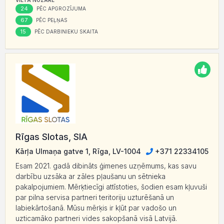
VIETA NOZARĒ
24
PĒC APGROZĪJUMA
67
PĒC PEĻŅAS
15
PĒC DARBINIEKU SKAITA
Rīgas Slotas, SIA
Kārļa Ulmaņa gatve 1, Rīga, LV-1004
+371 22334105
Esam 2021. gadā dibināts ģimenes uzņēmums, kas savu
darbību uzsāka ar zāles pļaušanu un sētnieka
pakalpojumiem. Mērķtiecīgi attīstoties, šodien esam kļuvuši
par pilna servisa partneri teritoriju uzturēšanā un
labiekārtošanā. Mūsu mērķis ir kļūt par vadošo un
uzticamāko partneri vides sakopšanā visā Latvijā.