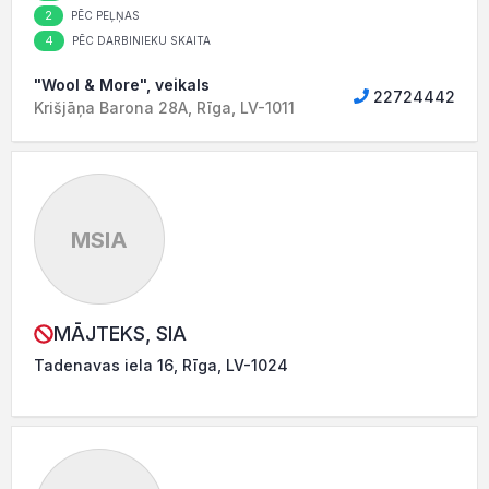
2
PĒC PEĻŅAS
4
PĒC DARBINIEKU SKAITA
"Wool & More", veikals
22724442
Krišjāņa Barona 28A, Rīga, LV-1011
MSIA
MĀJTEKS, SIA
Tadenavas iela 16, Rīga, LV-1024