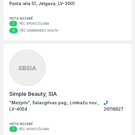
Pasta iela 51, Jelgava, LV-3001
VIETA NOZARĒ
7
PĒC APGROZĪJUMA
4
PĒC DARBINIEKU SKAITA
SBSIA
Simple Beauty, SIA
"Mežpils", Salacgrīvas pag., Limbažu nov.,
LV-4054
26116627
VIETA NOZARĒ
7
PĒC APGROZĪJUMA