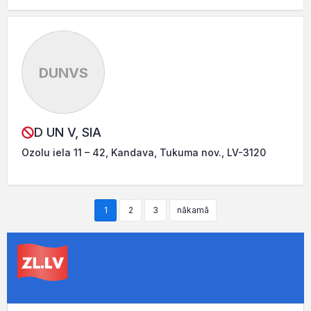
DUNVS
D UN V, SIA
Ozolu iela 11 – 42, Kandava, Tukuma nov., LV-3120
1
2
3
nākamā