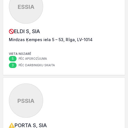
ESSIA
ELDI S, SIA
Mirdzas Ķempes iela 5 – 53, Rīga, LV-1014
VIETA NOZARĒ
5
PĒC APGROZĪJUMA
3
PĒC DARBINIEKU SKAITA
PSSIA
PORTA S, SIA