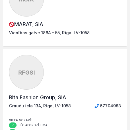
MARAT, SIA
Vienības gatve 186A – 55, Rīga, LV-1058
RFGSI
Rita Fashion Group, SIA
Graudu iela 13A, Rīga, LV-1058
67704983
VIETA NOZARĒ
7
PĒC APGROZĪJUMA