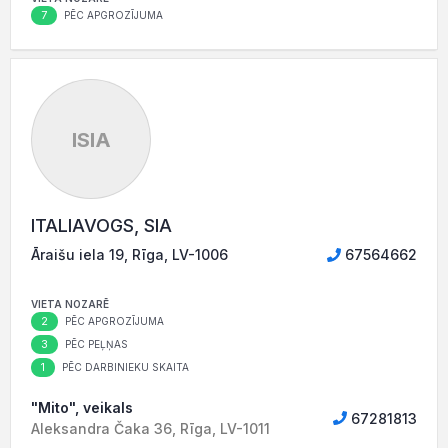
7
PĒC APGROZĪJUMA
ISIA
ITALIAVOGS, SIA
Āraišu iela 19, Rīga, LV-1006
67564662
VIETA NOZARĒ
2
PĒC APGROZĪJUMA
3
PĒC PEĻŅAS
1
PĒC DARBINIEKU SKAITA
"Mito", veikals
67281813
Aleksandra Čaka 36, Rīga, LV-1011