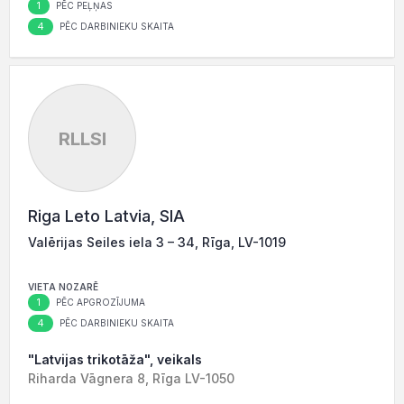
1
PĒC PEĻŅAS
4
PĒC DARBINIEKU SKAITA
RLLSI
Riga Leto Latvia, SIA
Valērijas Seiles iela 3 – 34, Rīga, LV-1019
VIETA NOZARĒ
1
PĒC APGROZĪJUMA
4
PĒC DARBINIEKU SKAITA
"Latvijas trikotāža", veikals
Riharda Vāgnera 8, Rīga LV-1050