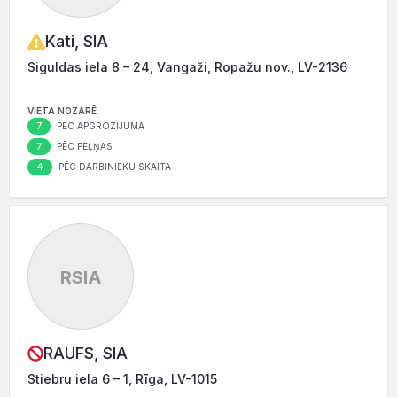
Kati, SIA
Siguldas iela 8 – 24, Vangaži, Ropažu nov., LV-2136
VIETA NOZARĒ
7
PĒC APGROZĪJUMA
7
PĒC PEĻŅAS
4
PĒC DARBINIEKU SKAITA
RSIA
RAUFS, SIA
Stiebru iela 6 – 1, Rīga, LV-1015