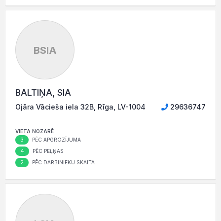
BSIA
BALTIŅA, SIA
Ojāra Vācieša iela 32B, Rīga, LV-1004
29636747
VIETA NOZARĒ
3
PĒC APGROZĪJUMA
4
PĒC PEĻŅAS
2
PĒC DARBINIEKU SKAITA