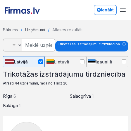
Ienākt
Sākums
Uzņēmumi
Atlases rezultāti
Trikotāžas izstrādājumu tirdzniecība
Latvijā
Lietuvā
Igaunijā
Trikotāžas izstrādājumu tirdzniecība
Atrasti
44
uzņēmumi, rāda no 1 līdz 20.
Rīga
6
Salacgrīva
1
Kuldīga
1