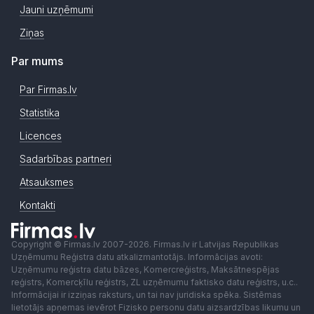
Jauni uzņēmumi
Ziņas
Par mums
Par Firmas.lv
Statistika
Licences
Sadarbības partneri
Atsauksmes
Kontakti
Copyright © Firmas.lv 2007-2026. Firmas.lv ir Latvijas Republikas
Uzņēmumu Reģistra datu atkalizmantotājs. Informācijas avoti:
Uzņēmumu reģistra datu bāzes, Komercreģistrs, Maksātnespējas
reģistrs, Komercķīlu reģistrs, ZL uzņēmumu faktisko datu reģistrs, u.c..
Informācijai ir izziņas raksturs, un tai nav juridiska spēka. Sistēmas
lietotājs apņemas ievērot Fizisko personu datu aizsardzības likumu un