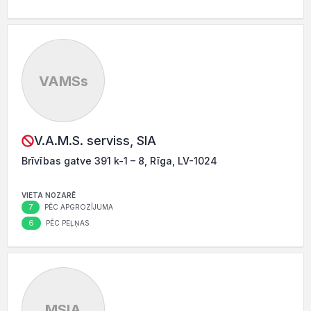
VAMSs
V.A.M.S. serviss, SIA
Brīvības gatve 391 k-1 – 8, Rīga, LV-1024
VIETA NOZARĒ
7
PĒC APGROZĪJUMA
6
PĒC PEĻŅAS
MSIA