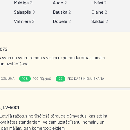
Kuldīga
3
Auce
2
Līvāni
2
Salaspils
3
Bauska
2
Olaine
2
Valmiera
3
Dobele
2
Saldus
2
1073
es svari un svaru remonts visām uzņēmējdarbības jomām.
un uzstādīšana.
108
27
ROZĪJUMA
PĒC PEĻŅAS
PĒC DARBINIEKU SKAITA
., LV-5001
atvijā ražotus nerūsējošā tērauda dūmvadus, kas atbilst
kvalitātes standartiem. Veicam uzstādīšanu, nomaiņu un
ādi gan mājām, gan komercobjektiem.