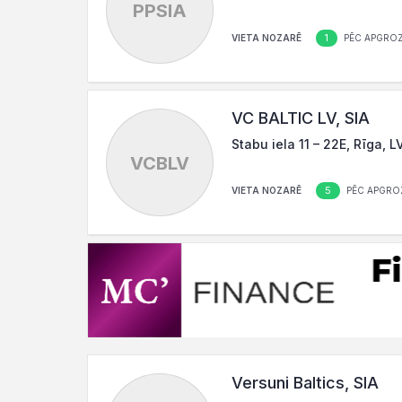
PPSIA
1
VIETA NOZARĒ
PĒC APGROZ
VC BALTIC LV, SIA
Stabu iela 11 – 22E, Rīga, L
VCBLV
5
VIETA NOZARĒ
PĒC APGRO
Versuni Baltics, SIA