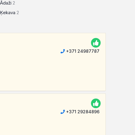
Ādaži
2
Ķekava
2
+371 24987787
+371 29284896