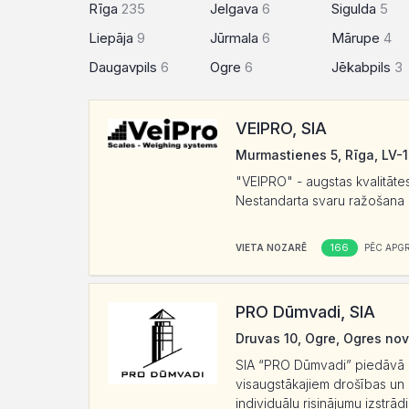
Rīga
235
Jelgava
6
Sigulda
5
Liepāja
9
Jūrmala
6
Mārupe
4
Daugavpils
6
Ogre
6
Jēkabpils
3
VEIPRO, SIA
Murmastienes 5, Rīga, LV-
"VEIPRO" - augstas kvalitāt
Nestandarta svaru ražošana 
166
VIETA NOZARĒ
PĒC APG
PRO Dūmvadi, SIA
Druvas 10, Ogre, Ogres nov
SIA “PRO Dūmvadi” piedāvā L
visaugstākajiem drošības un 
individuālu risinājumu izstr