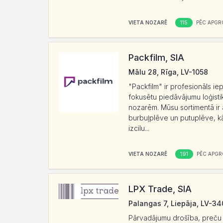
115
VIETA NOZARĒ
PĒC APGR
Packfilm, SIA
Mālu 28, Rīga, LV-1058
"Packfilm" ir profesionāls i
fokusētu piedāvājumu loģisti
nozarēm. Mūsu sortimentā ir a
burbuļplēve un putuplēve, kā 
izcilu...
191
VIETA NOZARĒ
PĒC APGR
LPX Trade, SIA
Palangas 7, Liepāja, LV-34
Pārvadājumu drošība, preču dr