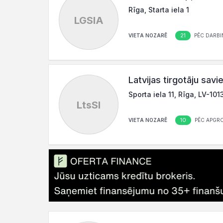
Rīga, Starta iela 1
LGSIA
21
VIETA NOZARĒ
PĒC DARBI
Latvijas tirgotāju savi
Sporta iela 11, Rīga, LV-101
LtsSI
10
VIETA NOZARĒ
PĒC APGR