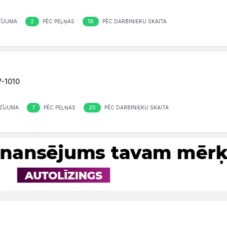
2
18
ĪJUMA
PĒC PEĻŅAS
PĒC DARBINIEKU SKAITA
V-1010
7
25
ZĪJUMA
PĒC PEĻŅAS
PĒC DARBINIEKU SKAITA