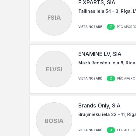
FIXPARTS, SIA
Tallinas iela 54 – 3, Rīga, 
FSIA
7
VIETA NOZARĒ
PĒC APGRO
ENAMINE LV, SIA
Mazā Rencēnu iela 8, Rīga
ELVSI
2
VIETA NOZARĒ
PĒC APGRO
Brands Only, SIA
Bruņinieku iela 22 – 11, Rīg
BOSIA
3
VIETA NOZARĒ
PĒC APGRO