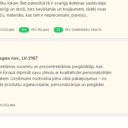
ēku lokam. Bet patiesībā tā ir svarīga ikdienas sastāvdaļa.
icīgi un droši, bez kavēšanās un bojājumiem, tādēļ visas
ču, materiālu, kas tam ir nepieciešami, pareizu...
64
27
ROZĪJUMA
PĒC PEĻŅAS
PĒC DARBINIEKU SKAITA
upes nov., LV-2167
s reklāmas suvenīru un prezentreklāmas piegādātājs, kas
 Eiropā stiprināt savu zīmolu ar kvalitatīvām personalizētām
liem. Uzņēmums nodrošina pilna cikla pakalpojumus – no
īdz produktu izgatavošanai, personalizācijai un piegādei.
ROZĪJUMA