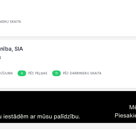
NIEKU SKAITA
enība, SIA
3
4
11
OZĪJUMA
PĒC PEĻŅAS
PĒC DARBINIEKU SKAITA