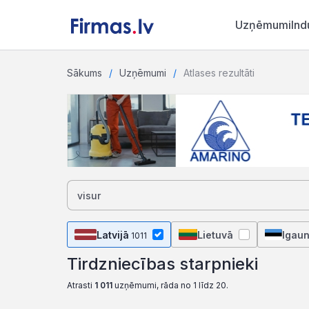
Uzņēmumi
Ind
Sākums
Uzņēmumi
Atlases rezultāti
Latvijā
Lietuvā
Igaun
1011
Tirdzniecības starpnieki
Atrasti
1 011
uzņēmumi, rāda no 1 līdz 20.