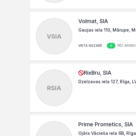
Volmat, SIA
Gaujas iela 110, Mārupe, M
VSIA
6
VIETA NOZARĒ
PĒC APGRO
RixBru, SIA
Dzelzavas iela 127, Rīga, L
RSIA
Prime Prometics, SIA
Ojāra Vācieša iela 6B, Rīg