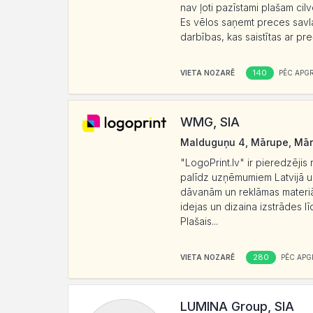
nav ļoti pazīstami plašam cilv
Es vēlos saņemt preces savla
darbības, kas saistītas ar pre
140
VIETA NOZARĒ
PĒC APG
WMG, SIA
Malduguņu 4, Mārupe, Mār
"LogoPrint.lv" ir pieredzēji
palīdz uzņēmumiem Latvijā un
dāvanām un reklāmas materiā
idejas un dizaina izstrādes l
Plašais...
280
VIETA NOZARĒ
PĒC APG
LUMINA Group, SIA