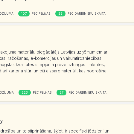
107
23
OZĪJUMA
PĒC PEĻŅAS
PĒC DARBINIEKU SKAITA
epakojuma materiālu piegādātājs Latvijas uzņēmumiem ar
kas, ražošanas, e-komercijas un vairumtirdzniecības
ugstas kvalitātes stiepjamā plēve, izturīgas līmlentes,
arī kartona stūri un citi aizsargmateriāli, kas nodrošina
223
27
OZĪJUMA
PĒC PEĻŅAS
PĒC DARBINIEKU SKAITA
01
ošība un to stiprināšana, šķiet, ir specifiski jēdzieni un