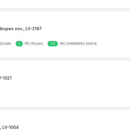
ārupes nov., LV-2167
1
24
ZĪJUMA
PĒC PEĻŅAS
PĒC DARBINIEKU SKAITA
V-1021
a, LV-1004