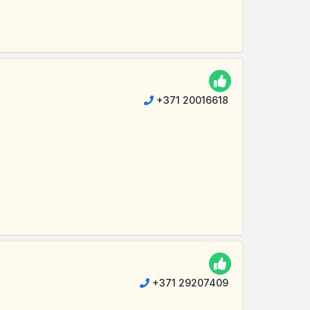
+371 20016618
+371 29207409