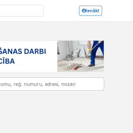
Ienākt
Tirdzniecības starpnieki