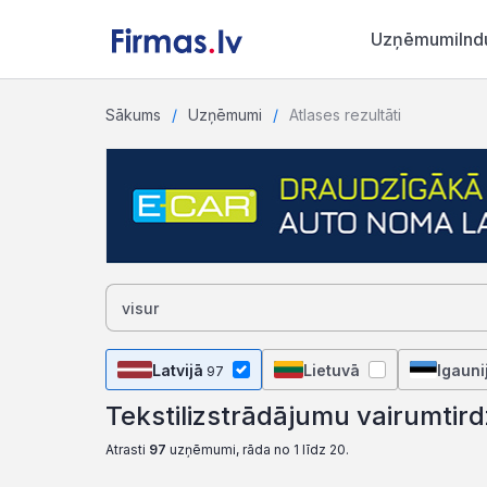
Uzņēmumi
Ind
Sākums
Uzņēmumi
Atlases rezultāti
Latvijā
Lietuvā
Igauni
97
Tekstilizstrādājumu vairumtir
Atrasti
97
uzņēmumi, rāda no 1 līdz 20.