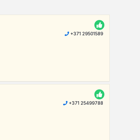
+371 29501589
+371 25499788