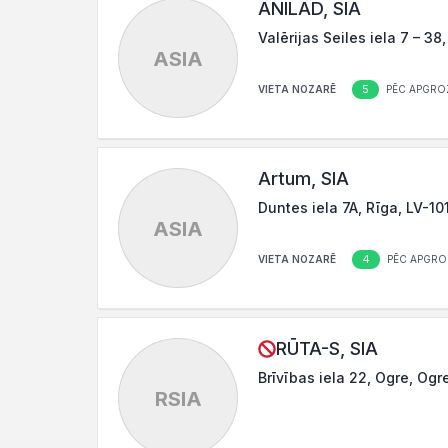
ANILAD, SIA
Valērijas Seiles iela 7 – 38
ASIA
5
VIETA NOZARĒ
PĒC APGRO
Artum, SIA
Duntes iela 7A, Rīga, LV-10
ASIA
4
VIETA NOZARĒ
PĒC APGRO
RŪTA-S, SIA
Brīvības iela 22, Ogre, Ogr
RSIA