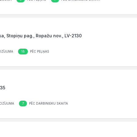
roka, Stopiņu pag., Ropažu nov., LV-2130
18
OZĪJUMA
PĒC PEĻŅAS
035
7
OZĪJUMA
PĒC DARBINIEKU SKAITA