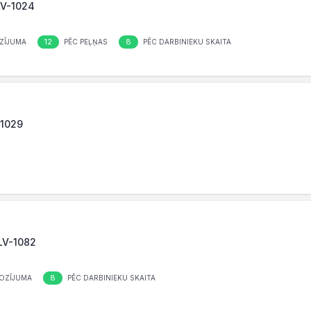
LV-1024
12
8
ZĪJUMA
PĒC PEĻŅAS
PĒC DARBINIEKU SKAITA
-1029
 LV-1082
8
OZĪJUMA
PĒC DARBINIEKU SKAITA