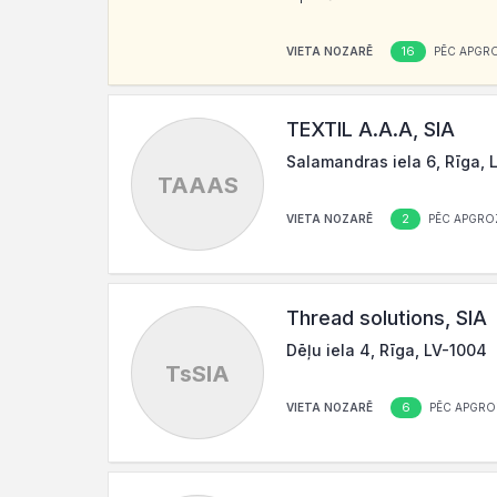
16
VIETA NOZARĒ
PĒC APGR
TEXTIL A.A.A, SIA
Salamandras iela 6, Rīga, 
TAAAS
2
VIETA NOZARĒ
PĒC APGRO
Thread solutions, SIA
Dēļu iela 4, Rīga, LV-1004
TsSIA
6
VIETA NOZARĒ
PĒC APGRO