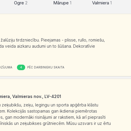
Ogre
2
Mārupe
1
Valmiera
1
alūziju tirdzniecību. Pieejamas - plisse, rullo, romiešu,
da veida aizkaru audumi un to šūšana. Dekoratīvie
4
OZĪJUMA
PĒC DARBINIEKU SKAITA
iera, Valmieras nov., LV-4201
šu zeķubikšu, zeķu, legingu un sporta apģērba klāstu
iem. Kolekcijās sastopamas gan ikdienai piemērotas
, gan modernāki risinājumi ar rakstiem, kā arī pieprasīti
niskās un zeķubikses grūtniecēm. Mūsu uzsvars ir uz ērtu