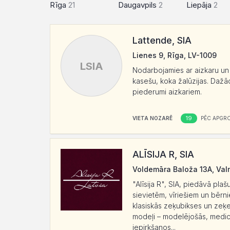
Rīga
21
Daugavpils
2
Liepāja
2
Lattende, SIA
Lienes 9, Rīga, LV-1009
LSIA
Nodarbojamies ar aizkaru un ž
kasešu, koka žalūzijas. Dažā
piederumi aizkariem.
19
VIETA NOZARĒ
PĒC APGR
ALĪSIJA R, SIA
Voldemāra Baloža 13A, Valm
"Alīsija R", SIA, piedāvā pla
sievietēm, vīriešiem un bērn
klasiskās zeķubikses un zeķes
modeļi – modelējošās, medicī
iepirkšanos...