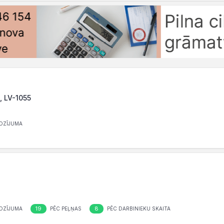
a, LV-1055
OZĪJUMA
19
8
OZĪJUMA
PĒC PEĻŅAS
PĒC DARBINIEKU SKAITA