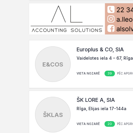
Europlus & CO, SIA
Vaidelotes iela 4 – 67, Rīg
E&COS
39
VIETA NOZARĒ
PĒC APGR
ŠK LORE A, SIA
Rīga, Elijas iela 17-144a
ŠKLAS
20
VIETA NOZARĒ
PĒC APGR