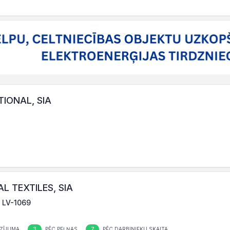
IONAL, SIA
L TEXTILES, SIA
, LV-1069
3
7
ZĪJUMA
PĒC PEĻŅAS
PĒC DARBINIEKU SKAITA