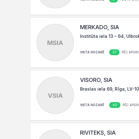
MERKADO, SIA
Institūta iela 13 – 64, Ulb
MSIA
37
VIETA NOZARĒ
PĒC APGR
VISORO, SIA
Braslas iela 69, Rīga, LV-1
VSIA
40
VIETA NOZARĒ
PĒC APGR
RIVITEKS, SIA