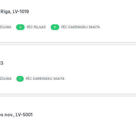
, Rīga, LV-1019
4
6
ZĪJUMA
PĒC PEĻŅAS
PĒC DARBINIEKU SKAITA
13
1
ZĪJUMA
PĒC DARBINIEKU SKAITA
es nov., LV-5001