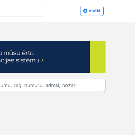
Ienākt
Tekstilizstrādājumu vairumtirdzniecība