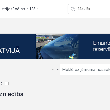
ustrijas
Reģistri
LV
jā
dzniecība