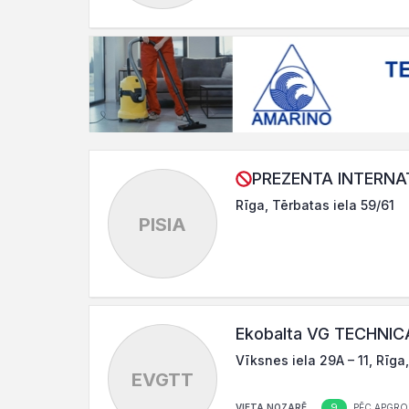
PREZENTA INTERNAT
Rīga, Tērbatas iela 59/61
PISIA
Ekobalta VG TECHNICA
Vīksnes iela 29A – 11, Rīga
EVGTT
9
VIETA NOZARĒ
PĒC APGRO