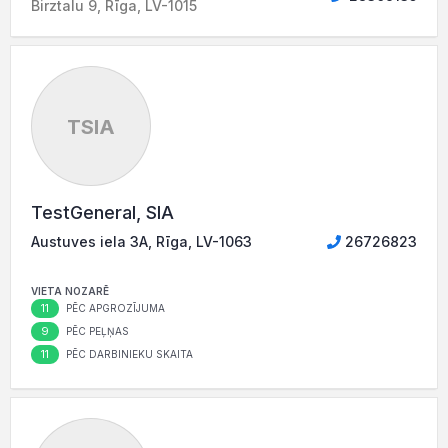
Birztalu 9, Rīga, LV-1015
TSIA
TestGeneral, SIA
Austuves iela 3A, Rīga, LV-1063
26726823
VIETA NOZARĒ
11
PĒC APGROZĪJUMA
9
PĒC PEĻŅAS
11
PĒC DARBINIEKU SKAITA