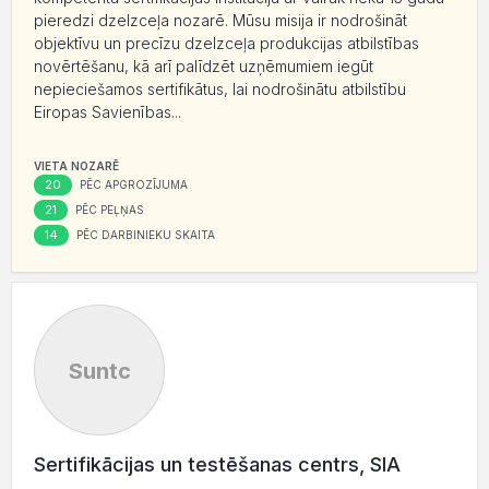
pieredzi dzelzceļa nozarē. Mūsu misija ir nodrošināt
objektīvu un precīzu dzelzceļa produkcijas atbilstības
novērtēšanu, kā arī palīdzēt uzņēmumiem iegūt
nepieciešamos sertifikātus, lai nodrošinātu atbilstību
Eiropas Savienības...
VIETA NOZARĒ
20
PĒC APGROZĪJUMA
21
PĒC PEĻŅAS
14
PĒC DARBINIEKU SKAITA
Suntc
Sertifikācijas un testēšanas centrs, SIA