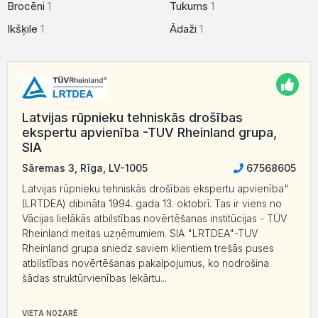
Brocēni
1
Tukums
1
Ikšķile
1
Ādaži
1
Latvijas rūpnieku tehniskās drošības
ekspertu apvienība -TUV Rheinland grupa,
SIA
Sāremas 3, Rīga, LV-1005
67568605
Latvijas rūpnieku tehniskās drošības ekspertu apvienība"
(LRTDEA) dibināta 1994. gada 13. oktobrī. Tas ir viens no
Vācijas lielākās atbilstības novērtēšanas institūcijas - TÜV
Rheinland meitas uzņēmumiem. SIA "LRTDEA"-TUV
Rheinland grupa sniedz saviem klientiem trešās puses
atbilstības novērtēšanas pakalpojumus, ko nodrošina
šādas struktūrvienības Iekārtu...
VIETA NOZARĒ