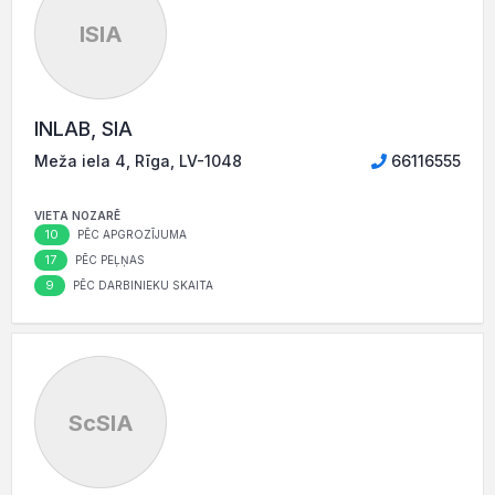
ISIA
INLAB, SIA
Meža iela 4, Rīga, LV-1048
66116555
VIETA NOZARĒ
10
PĒC APGROZĪJUMA
17
PĒC PEĻŅAS
9
PĒC DARBINIEKU SKAITA
ScSIA