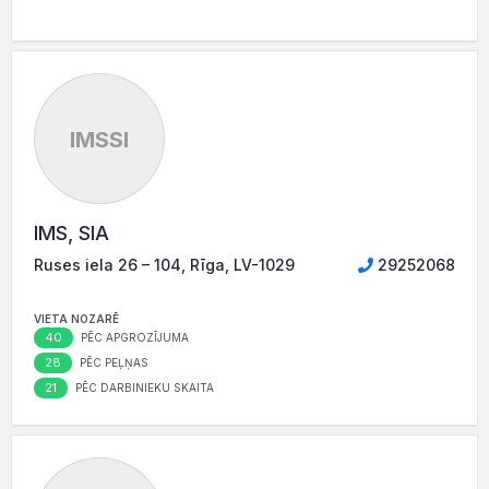
IMSSI
IMS, SIA
Ruses iela 26 – 104, Rīga, LV-1029
29252068
VIETA NOZARĒ
40
PĒC APGROZĪJUMA
28
PĒC PEĻŅAS
21
PĒC DARBINIEKU SKAITA