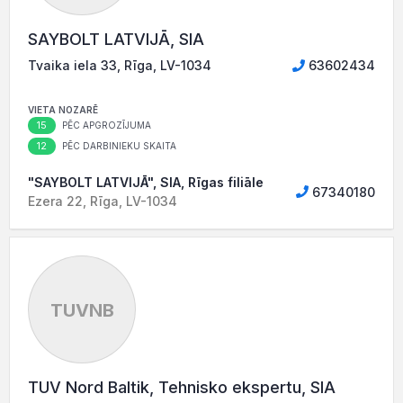
SAYBOLT LATVIJĀ, SIA
Tvaika iela 33, Rīga, LV-1034
63602434
VIETA NOZARĒ
15
PĒC APGROZĪJUMA
12
PĒC DARBINIEKU SKAITA
"SAYBOLT LATVIJĀ", SIA, Rīgas filiāle
67340180
Ezera 22, Rīga, LV-1034
TUVNB
TUV Nord Baltik, Tehnisko ekspertu, SIA