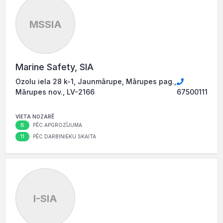
MSSIA
Marine Safety, SIA
Ozolu iela 28 k-1, Jaunmārupe, Mārupes pag.,
Mārupes nov., LV-2166
67500111
VIETA NOZARĒ
8
PĒC APGROZĪJUMA
11
PĒC DARBINIEKU SKAITA
I-SIA