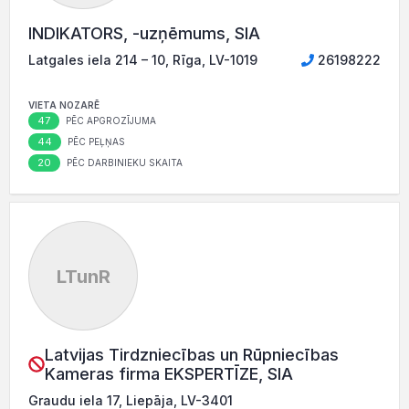
INDIKATORS, -uzņēmums, SIA
Latgales iela 214 – 10, Rīga, LV-1019
26198222
VIETA NOZARĒ
47
PĒC APGROZĪJUMA
44
PĒC PEĻŅAS
20
PĒC DARBINIEKU SKAITA
LTunR
Latvijas Tirdzniecības un Rūpniecības
Kameras firma EKSPERTĪZE, SIA
Graudu iela 17, Liepāja, LV-3401