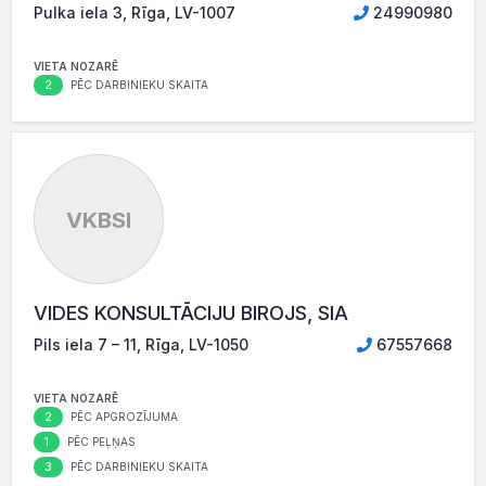
Pulka iela 3, Rīga, LV-1007
24990980
VIETA NOZARĒ
2
PĒC DARBINIEKU SKAITA
VKBSI
VIDES KONSULTĀCIJU BIROJS, SIA
Pils iela 7 – 11, Rīga, LV-1050
67557668
VIETA NOZARĒ
2
PĒC APGROZĪJUMA
1
PĒC PEĻŅAS
3
PĒC DARBINIEKU SKAITA