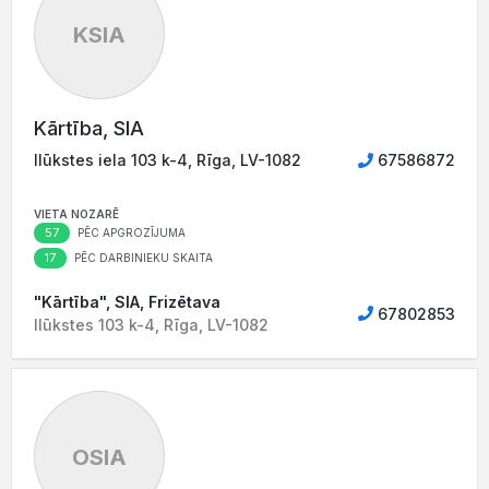
KSIA
Kārtība, SIA
Ilūkstes iela 103 k-4, Rīga, LV-1082
67586872
VIETA NOZARĒ
57
PĒC APGROZĪJUMA
17
PĒC DARBINIEKU SKAITA
"Kārtība", SIA, Frizētava
67802853
Ilūkstes 103 k-4, Rīga, LV-1082
OSIA