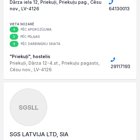
Dārza iela 12, Priekuļi, Priekuļu pag., Cēsu
nov., LV-4126
64130013
VIETA NOZARĒ
4
PĒC APGROZĪJUMA
3
PĒC PEĻŅAS
4
PĒC DARBINIEKU SKAITA
"Priekuļi", hostelis
Priekuļi, Dārza 12-4.st., Priekuļu pagasts,
29117193
Cēsu nov., LV-4126
SGSLL
SGS LATVIJA LTD, SIA