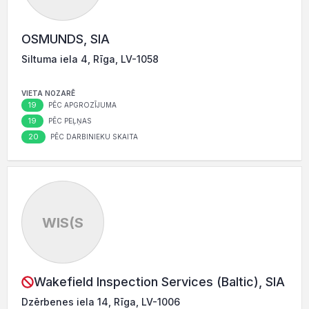
OSMUNDS, SIA
Siltuma iela 4, Rīga, LV-1058
VIETA NOZARĒ
19
PĒC APGROZĪJUMA
19
PĒC PEĻŅAS
20
PĒC DARBINIEKU SKAITA
WIS(S
Wakefield Inspection Services (Baltic), SIA
Dzērbenes iela 14, Rīga, LV-1006