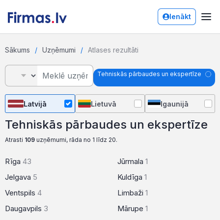
Ienākt
Sākums
Uzņēmumi
Atlases rezultāti
Tehniskās pārbaudes un ekspertīze
Latvijā
Lietuvā
Igaunijā
Tehniskās pārbaudes un ekspertīze
Atrasti
109
uzņēmumi, rāda no 1 līdz 20.
Rīga
43
Jūrmala
1
Jelgava
5
Kuldīga
1
Ventspils
4
Limbaži
1
Daugavpils
3
Mārupe
1