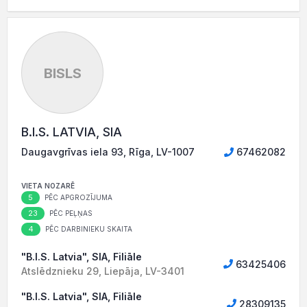
BISLS
B.I.S. LATVIA, SIA
Daugavgrīvas iela 93, Rīga, LV-1007
67462082
VIETA NOZARĒ
5
PĒC APGROZĪJUMA
23
PĒC PEĻŅAS
4
PĒC DARBINIEKU SKAITA
"B.I.S. Latvia", SIA, Filiāle
63425406
Atslēdznieku 29, Liepāja, LV-3401
"B.I.S. Latvia", SIA, Filiāle
28309135