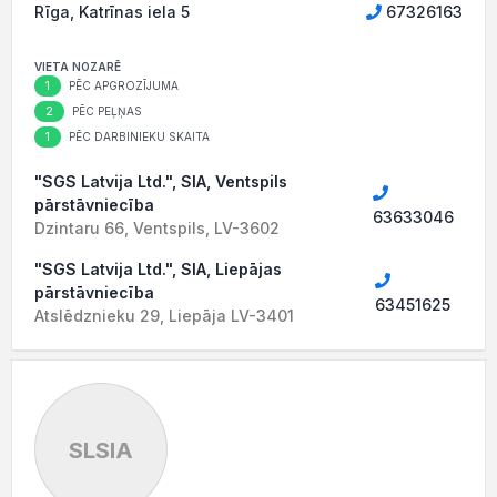
Rīga, Katrīnas iela 5
67326163
VIETA NOZARĒ
1
PĒC APGROZĪJUMA
2
PĒC PEĻŅAS
1
PĒC DARBINIEKU SKAITA
"SGS Latvija Ltd.", SIA, Ventspils
pārstāvniecība
63633046
Dzintaru 66, Ventspils, LV-3602
"SGS Latvija Ltd.", SIA, Liepājas
pārstāvniecība
63451625
Atslēdznieku 29, Liepāja LV-3401
SLSIA