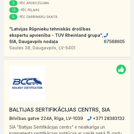
3
PĒC APGROZĪJUMA
13
PĒC PEĻŅAS
5
PĒC DARBINIEKU SKAITA
"Latvijas Rūpnieku tehniskās drošības
ekspertu apvienība - TUV Rheinland grupa",
SIA, Daugavpils nodaļa
67568605
Saules 38, Daugavpils, LV-5401
BALTIJAS SERTIFIKĀCIJAS CENTRS, SIA
Brīvības gatve 224A, Rīga, LV-1039
+371 28383132
SIA "Baltijas Sertifikācijas centrs" ir neatkarīga un
kompetenta sertifikācijas institūcija ar vairāk nekā 15 gadu