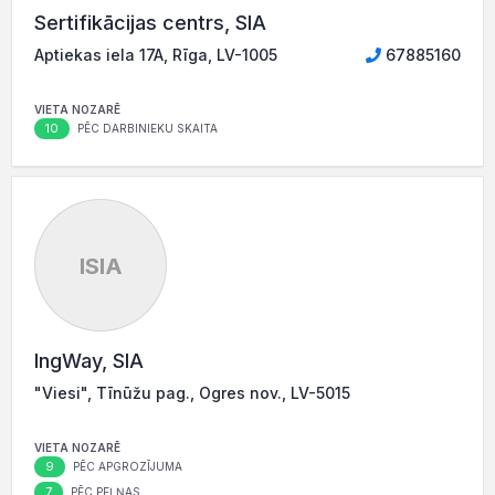
Sertifikācijas centrs, SIA
Aptiekas iela 17A, Rīga, LV-1005
67885160
VIETA NOZARĒ
10
PĒC DARBINIEKU SKAITA
ISIA
IngWay, SIA
"Viesi", Tīnūžu pag., Ogres nov., LV-5015
VIETA NOZARĒ
9
PĒC APGROZĪJUMA
7
PĒC PEĻŅAS