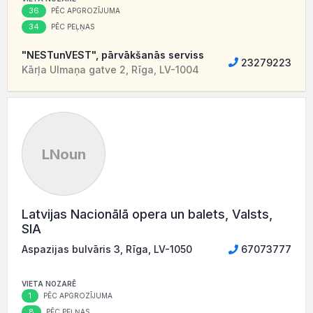
36
PĒC APGROZĪJUMA
34
PĒC PEĻŅAS
"NESTunVEST", pārvākšanās serviss
23279223
Kārļa Ulmaņa gatve 2, Rīga, LV-1004
LNoun
Latvijas Nacionālā opera un balets, Valsts,
SIA
Aspazijas bulvāris 3, Rīga, LV-1050
67073777
VIETA NOZARĒ
1
PĒC APGROZĪJUMA
8
PĒC PEĻŅAS