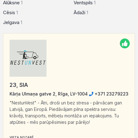
Alūksne
1
Ventspils
1
Cēsis
1
Ādaži
1
Jelgava
1
23, SIA
Kārļa Ulmaņa gatve 2, Rīga, LV-1004
+371 23279223
"NestunVest" - Ātri, droši un bez stresa - pārvācam gan
Latvijā, gan Eiropā. Piedāvājam pilna spektra servisu:
krāvēji, transports, mēbeļu montāža un iepakojums. Tu
atpūties - mēs parūpēsimies par pārējo!
VIETA NOZARĒ