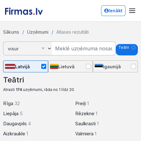
Ienākt
Sākums
Uzņēmumi
Atlases rezultāti
Teātri
Latvijā
Lietuvā
Igaunijā
Teātri
Atrasti
174
uzņēmumi, rāda no 1 līdz 20.
Rīga
32
Preiļi
1
Liepāja
5
Rēzekne
1
Daugavpils
4
Saulkrasti
1
Aizkraukle
1
Valmiera
1