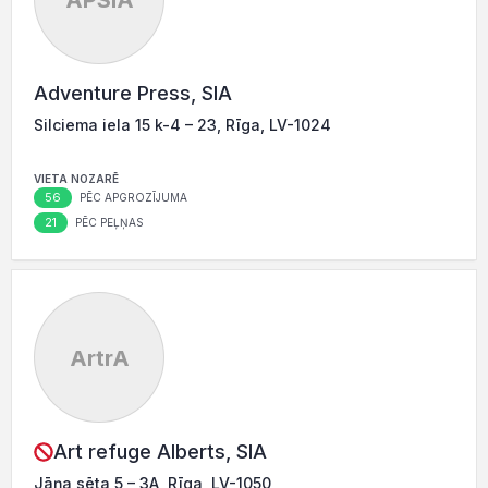
APSIA
Adventure Press, SIA
Silciema iela 15 k-4 – 23, Rīga, LV-1024
VIETA NOZARĒ
56
PĒC APGROZĪJUMA
21
PĒC PEĻŅAS
ArtrA
Art refuge Alberts, SIA
Jāņa sēta 5 – 3A, Rīga, LV-1050