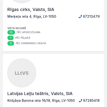
Rīgas cirks, Valsts, SIA
Merķeļa iela 4, Rīga, LV-1050
67213479
VIETA NOZARĒ
10
PĒC APGROZĪJUMA
7
PĒC PEĻŅAS
11
PĒC DARBINIEKU SKAITA
LLtVS
Latvijas Leļļu teātris, Valsts, SIA
Krišjāņa Barona iela 16/18, Rīga, LV-1050
67285418