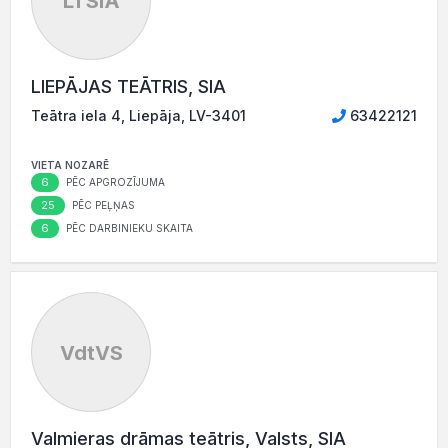
LTSIA
LIEPĀJAS TEĀTRIS, SIA
Teātra iela 4, Liepāja, LV-3401
63422121
VIETA NOZARĒ
6
PĒC APGROZĪJUMA
25
PĒC PEĻŅAS
6
PĒC DARBINIEKU SKAITA
VdtVS
Valmieras drāmas teātris, Valsts, SIA