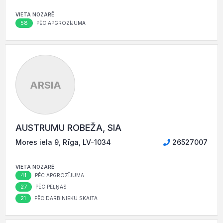
VIETA NOZARĒ
58
PĒC APGROZĪJUMA
ARSIA
AUSTRUMU ROBEŽA, SIA
Mores iela 9, Rīga, LV-1034
26527007
VIETA NOZARĒ
41
PĒC APGROZĪJUMA
27
PĒC PEĻŅAS
21
PĒC DARBINIEKU SKAITA