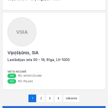
VSIA
Vijoļšķūnis, SIA
Lastādijas iela 50 – 16, Rīga, LV-1003
VIETA NOZARĒ
69
PĒC APGROZĪJUMA
40
PĒC PEĻŅAS
1
2
3
4
nākamā