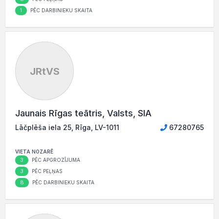
1
PĒC DARBINIEKU SKAITA
JRtVS
Jaunais Rīgas teātris, Valsts, SIA
Lāčplēša iela 25, Rīga, LV-1011
67280765
VIETA NOZARĒ
3
PĒC APGROZĪJUMA
3
PĒC PEĻŅAS
8
PĒC DARBINIEKU SKAITA