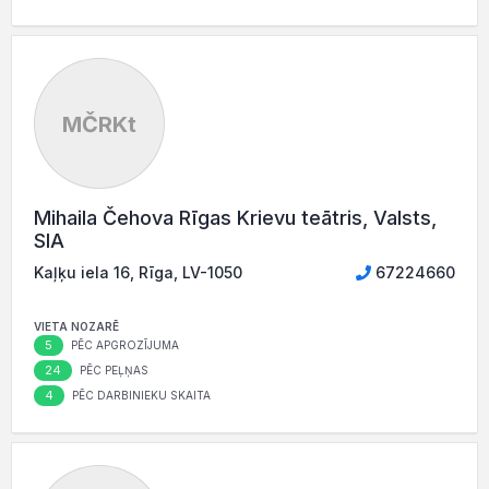
MČRKt
Mihaila Čehova Rīgas Krievu teātris, Valsts,
SIA
Kaļķu iela 16, Rīga, LV-1050
67224660
VIETA NOZARĒ
5
PĒC APGROZĪJUMA
24
PĒC PEĻŅAS
4
PĒC DARBINIEKU SKAITA