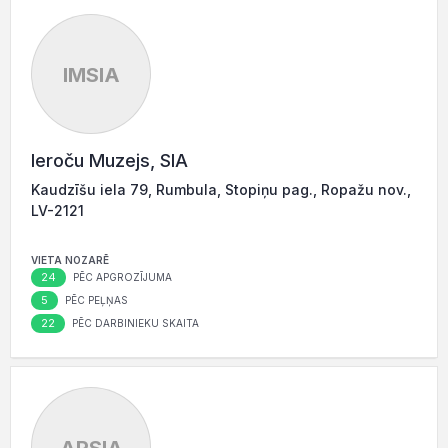
IMSIA
Ieroču Muzejs, SIA
Kaudzīšu iela 79, Rumbula, Stopiņu pag., Ropažu nov.,
LV-2121
VIETA NOZARĒ
24
PĒC APGROZĪJUMA
5
PĒC PEĻŅAS
22
PĒC DARBINIEKU SKAITA