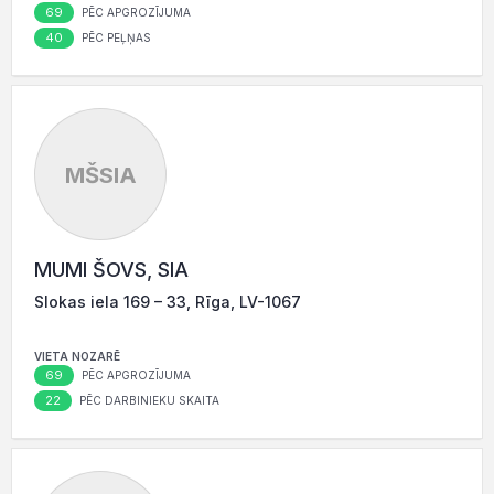
69
PĒC APGROZĪJUMA
40
PĒC PEĻŅAS
MŠSIA
MUMI ŠOVS, SIA
Slokas iela 169 – 33, Rīga, LV-1067
VIETA NOZARĒ
69
PĒC APGROZĪJUMA
22
PĒC DARBINIEKU SKAITA