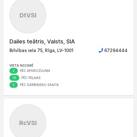
DtVSI
Dailes teātris, Valsts, SIA
Brīvības iela 75, Rīga, LV-1001
67294444
VIETA NOZARĒ
2
PĒC APGROZĪJUMA
19
PĒC PEĻŅAS
2
PĒC DARBINIEKU SKAITA
RcVSI