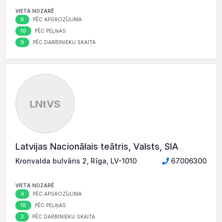
VIETA NOZARĒ
8
PĒC APGROZĪJUMA
16
PĒC PEĻŅAS
9
PĒC DARBINIEKU SKAITA
LNtVS
Latvijas Nacionālais teātris, Valsts, SIA
Kronvalda bulvāris 2, Rīga, LV-1010
67006300
VIETA NOZARĒ
4
PĒC APGROZĪJUMA
18
PĒC PEĻŅAS
3
PĒC DARBINIEKU SKAITA