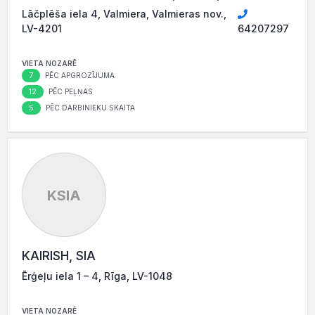
Lāčplēša iela 4, Valmiera, Valmieras nov.,
LV-4201
64207297
VIETA NOZARĒ
7
PĒC APGROZĪJUMA
12
PĒC PEĻŅAS
5
PĒC DARBINIEKU SKAITA
KSIA
KAIRISH, SIA
Ērģeļu iela 1 – 4, Rīga, LV-1048
VIETA NOZARĒ