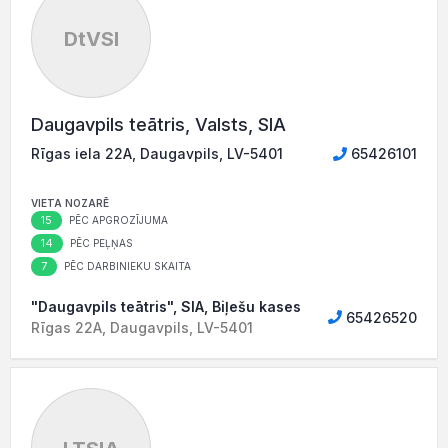
DtVSI
Daugavpils teātris, Valsts, SIA
Rīgas iela 22A, Daugavpils, LV-5401
65426101
VIETA NOZARĒ
15
PĒC APGROZĪJUMA
14
PĒC PEĻŅAS
7
PĒC DARBINIEKU SKAITA
"Daugavpils teātris", SIA, Biļešu kases
65426520
Rīgas 22A, Daugavpils, LV-5401