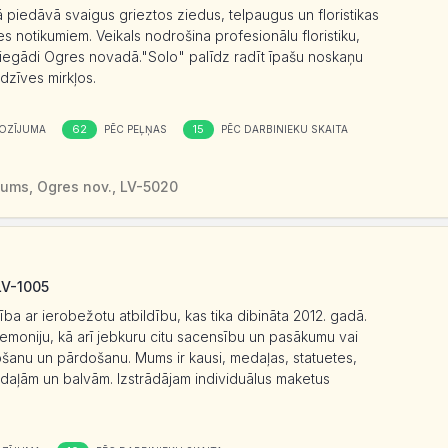
piedāvā svaigus grieztos ziedus, telpaugus un floristikas
 notikumiem. Veikals nodrošina profesionālu floristiku,
piegādi Ogres novadā."Solo" palīdz radīt īpašu noskaņu
dzīves mirkļos.
62
15
OZĪJUMA
PĒC PEĻŅAS
PĒC DARBINIEKU SKAITA
ums, Ogres nov., LV-5020
LV-1005
ība ar ierobežotu atbildību, kas tika dibināta 2012. gadā.
moniju, kā arī jebkuru citu sacensību un pasākumu vai
šanu un pārdošanu. Mums ir kausi, medaļas, statuetes,
 medaļām un balvām. Izstrādājam individuālus maketus