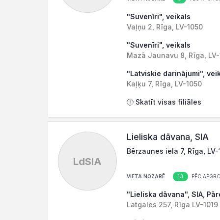
"Suvenīri", veikals
Vaļņu 2, Rīga, LV-1050
"Suvenīri", veikals
Mazā Jaunavu 8, Rīga, LV
"Latviskie darinājumi", vei
Kaļķu 7, Rīga, LV-1050
Skatīt visas filiāles
Lieliska dāvana, SIA
Bērzaunes iela 7, Rīga, LV
LdSIA
13
VIETA NOZARĒ
PĒC APGR
"Lieliska dāvana", SIA, Pā
Latgales 257, Rīga LV-1019