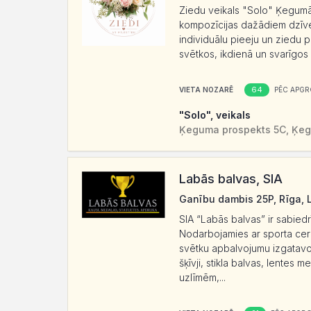
Ziedu veikals "Solo" Ķegumā 
kompozīcijas dažādiem dzīves
individuālu pieeju un ziedu 
svētkos, ikdienā un svarīgos 
64
VIETA NOZARĒ
PĒC APGR
"Solo", veikals
Ķeguma prospekts 5C, Ķeg
Labās balvas, SIA
Ganību dambis 25P, Rīga, 
SIA “Labās balvas” ir sabiedr
Nodarbojamies ar sporta cere
svētku apbalvojumu izgatavo
šķīvji, stikla balvas, lentes
uzlīmēm,...