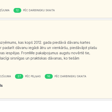
12
ZĪJUMA
PĒC DARBINIEKU SKAITA
ts uzņēmums, kas kopš 2012. gada piedāvā dāvanu kartes
r padarīt dāvanu iegādi ātru un vienkāršu, piedāvājot plašu
anas iespējas. FromMe pakalpojumus augstu novērtē tie,
nlaicīgi sirsnīgas un praktiskas dāvanas, ko tiešām
27
16
OZĪJUMA
PĒC PEĻŅAS
PĒC DARBINIEKU SKAITA
ls