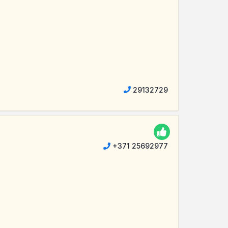
29132729
+371 25692977