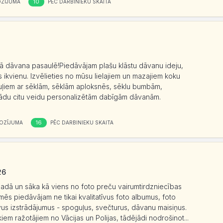
10
OZĪJUMA
PĒC DARBINIEKU SKAITA
kā dāvana pasaulē!Piedāvājam plašu klāstu dāvanu ideju,
 ikvienu. Izvēlieties no mūsu lielajiem un mazajiem koku
uļiem ar sēklām, sēklām aploksnēs, sēklu bumbām,
ādu citu veidu personalizētām dabīgām dāvanām.
16
OZĪJUMA
PĒC DARBINIEKU SKAITA
26
. gadā un sāka kā viens no foto preču vairumtirdzniecības
ēs piedāvājam ne tikai kvalitatīvus foto albumus, foto
īvus izstrādājumus - spoguļus, svečturus, dāvanu maisiņus.
iem ražotājiem no Vācijas un Polijas, tādējādi nodrošinot...