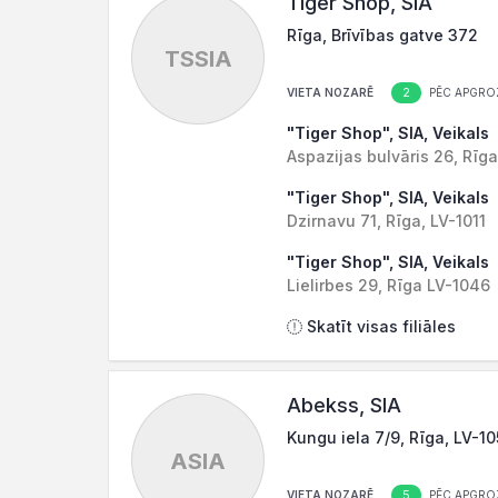
Tiger Shop, SIA
Rīga, Brīvības gatve 372
TSSIA
2
VIETA NOZARĒ
PĒC APGRO
"Tiger Shop", SIA, Veikals
Aspazijas bulvāris 26, Rīga
"Tiger Shop", SIA, Veikals
Dzirnavu 71, Rīga, LV-1011
"Tiger Shop", SIA, Veikals
Lielirbes 29, Rīga LV-1046
Skatīt visas filiāles
Abekss, SIA
Kungu iela 7/9, Rīga, LV-1
ASIA
5
VIETA NOZARĒ
PĒC APGRO