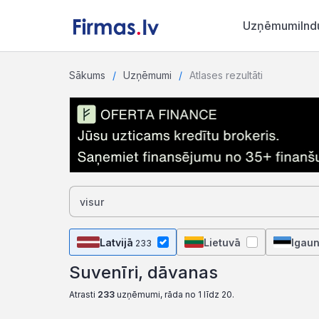
Uzņēmumi
Ind
Sākums
Uzņēmumi
Atlases rezultāti
Latvijā
Lietuvā
Igaun
233
Suvenīri, dāvanas
Atrasti
233
uzņēmumi, rāda no 1 līdz 20.