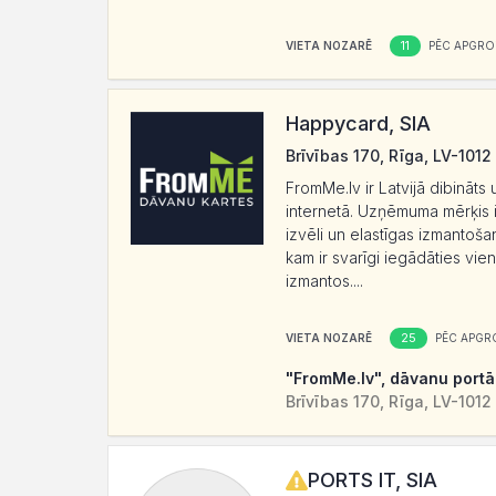
11
VIETA NOZARĒ
PĒC APGRO
Happycard, SIA
Brīvības 170, Rīga, LV-1012
FromMe.lv ir Latvijā dibinā
internetā. Uzņēmuma mērķis i
izvēli un elastīgas izmantoš
kam ir svarīgi iegādāties vie
izmantos....
25
VIETA NOZARĒ
PĒC APGR
"FromMe.lv", dāvanu portā
Brīvības 170, Rīga, LV-1012
PORTS IT, SIA