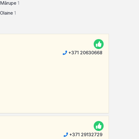
Mārupe
1
Olaine
1
+371 20630668
+371 29132729