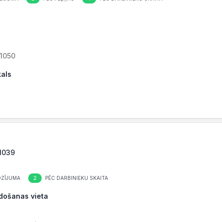
-1050
kals
-1039
2
OZĪJUMA
PĒC DARBINIEKU SKAITA
rdošanas vieta