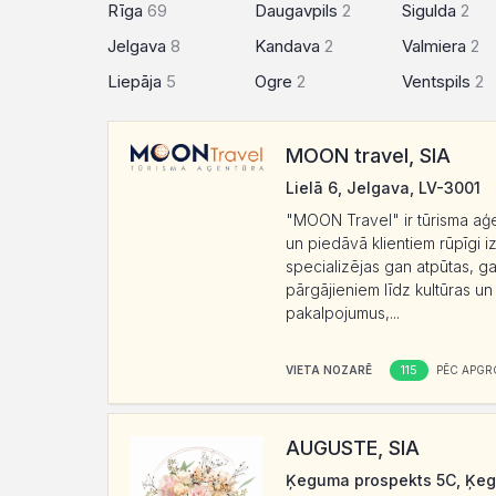
Rīga
69
Daugavpils
2
Sigulda
2
Jelgava
8
Kandava
2
Valmiera
2
Liepāja
5
Ogre
2
Ventspils
2
MOON travel, SIA
Lielā 6, Jelgava, LV-3001
"MOON Travel" ir tūrisma aģ
un piedāvā klientiem rūpīgi iz
specializējas gan atpūtas, g
pārgājieniem līdz kultūras u
pakalpojumus,...
115
VIETA NOZARĒ
PĒC APGR
AUGUSTE, SIA
Ķeguma prospekts 5C, Ķeg