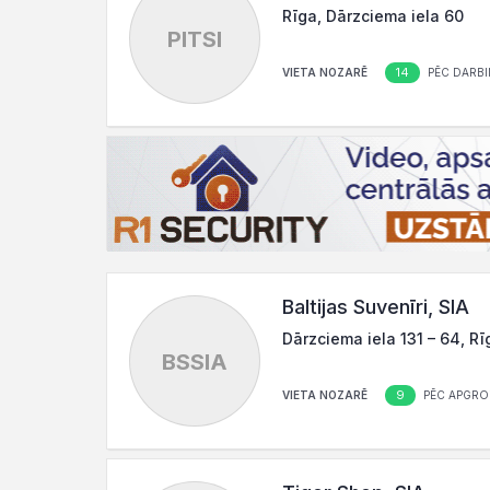
Rīga, Dārzciema iela 60
PITSI
14
VIETA NOZARĒ
PĒC DARBI
Baltijas Suvenīri, SIA
Dārzciema iela 131 – 64, Rī
BSSIA
9
VIETA NOZARĒ
PĒC APGRO