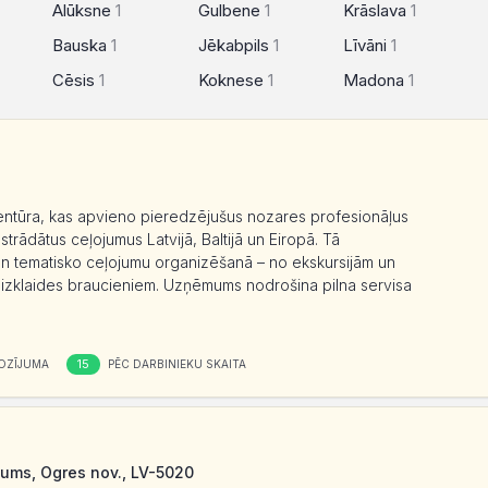
Alūksne
1
Gulbene
1
Krāslava
1
Bauska
1
Jēkabpils
1
Līvāni
1
Cēsis
1
Koknese
1
Madona
1
entūra, kas apvieno pieredzējušus nozares profesionāļus
strādātus ceļojumus Latvijā, Baltijā un Eiropā. Tā
an tematisko ceļojumu organizēšanā – no ekskursijām un
n izklaides braucieniem. Uzņēmums nodrošina pilna servisa
15
OZĪJUMA
PĒC DARBINIEKU SKAITA
ums, Ogres nov., LV-5020