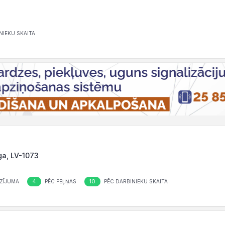
NIEKU SKAITA
ga, LV-1073
4
10
ZĪJUMA
PĒC PEĻŅAS
PĒC DARBINIEKU SKAITA