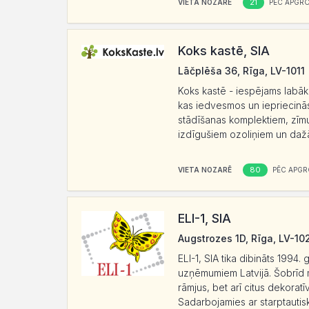
21
VIETA NOZARĒ
PĒC APGR
Koks kastē, SIA
Lāčplēša 36, Rīga, LV-1011
Koks kastē - iespējams labā
kas iedvesmos un iepriecinās
stādīšanas komplektiem, zīm
izdīgušiem ozoliņiem un daž
80
VIETA NOZARĒ
PĒC APGR
ELI-1, SIA
Augstrozes 1D, Rīga, LV-10
ELI-1, SIA tika dibināts 1994
uzņēmumiem Latvijā. Šobrīd m
rāmjus, bet arī citus dekorat
Sadarbojamies ar starptautisk