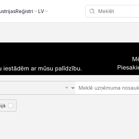
ustrijas
Reģistri
LV
ijā