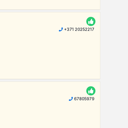
+371 20252217
67805979