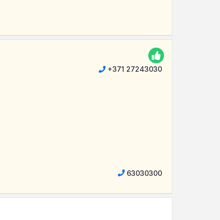
+371 27243030
63030300