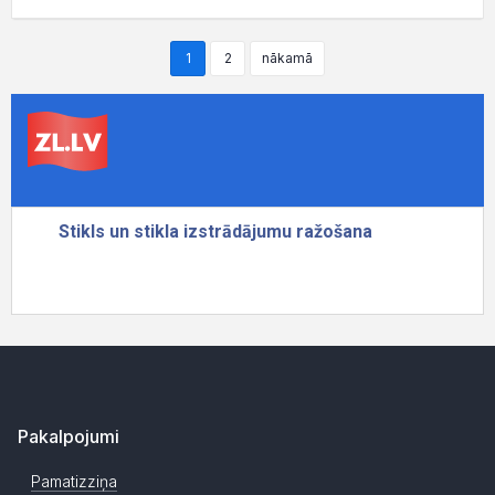
1
2
nākamā
Pakalpojumi
Pamatizziņa