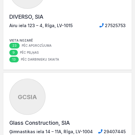
DIVERSO, SIA
Airu iela 123 – 4, Rīga, LV-1015
27525753
VIETA NOZARĒ
23
PĒC APGROZĪJUMA
9
PĒC PEĻŅAS
13
PĒC DARBINIEKU SKAITA
GCSIA
Glass Construction, SIA
Ģimnastikas iela 14 – 11A, Rīga, LV-1004
29407445