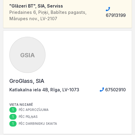
"Glāzeri BT", SIA, Serviss
Priedaines 6, Piņķi, Babītes pagasts,
67913199
Mārupes nov., LV-2107
GSIA
GroGlass, SIA
Katlakalna iela 4B, Rīga, LV-1073
67502910
VIETA NOZARĒ
1
PĒC APGROZĪJUMA
1
PĒC PEĻŅAS
1
PĒC DARBINIEKU SKAITA