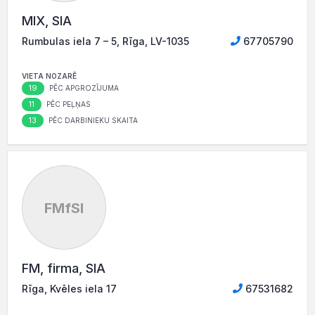
MIX, SIA
Rumbulas iela 7 – 5, Rīga, LV-1035
67705790
VIETA NOZARĒ
19
PĒC APGROZĪJUMA
11
PĒC PEĻŅAS
13
PĒC DARBINIEKU SKAITA
FMfSI
FM, firma, SIA
Rīga, Kvēles iela 17
67531682