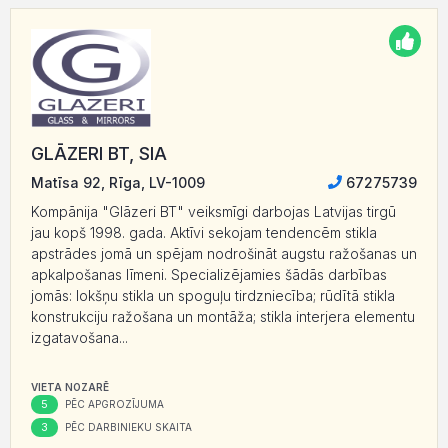
GLĀZERI BT, SIA
Matīsa 92, Rīga, LV-1009
67275739
Kompānija "Glāzeri BT" veiksmīgi darbojas Latvijas tirgū
jau kopš 1998. gada. Aktīvi sekojam tendencēm stikla
apstrādes jomā un spējam nodrošināt augstu ražošanas un
apkalpošanas līmeni. Specializējamies šādās darbības
jomās: lokšņu stikla un spoguļu tirdzniecība; rūdītā stikla
konstrukciju ražošana un montāža; stikla interjera elementu
izgatavošana...
VIETA NOZARĒ
5
PĒC APGROZĪJUMA
3
PĒC DARBINIEKU SKAITA