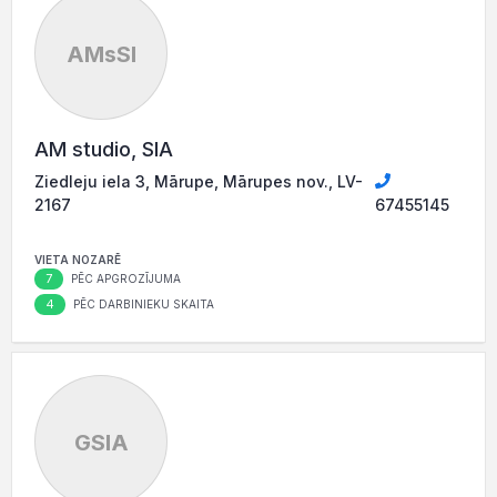
AMsSI
AM studio, SIA
Ziedleju iela 3, Mārupe, Mārupes nov., LV-
2167
67455145
VIETA NOZARĒ
7
PĒC APGROZĪJUMA
4
PĒC DARBINIEKU SKAITA
GSIA