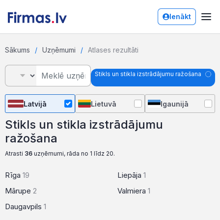
Ienākt
Sākums
Uzņēmumi
Atlases rezultāti
Stikls un stikla izstrādājumu ražošana
Latvijā
Lietuvā
Igaunijā
Stikls un stikla izstrādājumu
ražošana
Atrasti
36
uzņēmumi, rāda no 1 līdz 20.
Rīga
19
Liepāja
1
Mārupe
2
Valmiera
1
Daugavpils
1