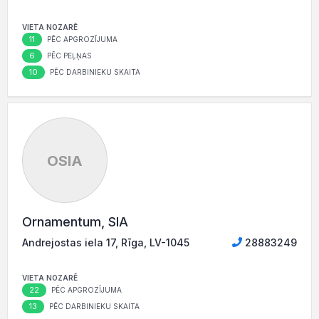
VIETA NOZARĒ
11
PĒC APGROZĪJUMA
6
PĒC PEĻŅAS
10
PĒC DARBINIEKU SKAITA
OSIA
Ornamentum, SIA
Andrejostas iela 17, Rīga, LV-1045
28883249
VIETA NOZARĒ
22
PĒC APGROZĪJUMA
13
PĒC DARBINIEKU SKAITA