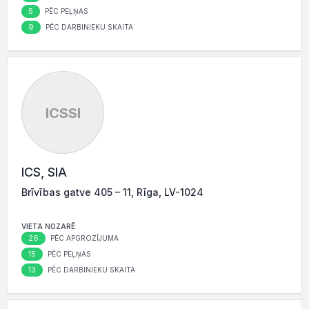
5
PĒC PEĻŅAS
9
PĒC DARBINIEKU SKAITA
ICSSI
ICS, SIA
Brīvības gatve 405 – 11, Rīga, LV-1024
VIETA NOZARĒ
26
PĒC APGROZĪJUMA
15
PĒC PEĻŅAS
13
PĒC DARBINIEKU SKAITA