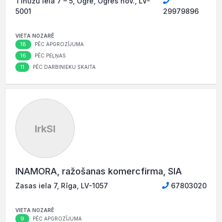
Tīnūžu iela 7 – 5, Ogre, Ogres nov., LV-
5001
29979896
VIETA NOZARĒ
18
PĒC APGROZĪJUMA
16
PĒC PEĻŅAS
11
PĒC DARBINIEKU SKAITA
IrkSI
INAMORA, ražošanas komercfirma, SIA
Zasas iela 7, Rīga, LV-1057
67803020
VIETA NOZARĒ
9
PĒC APGROZĪJUMA