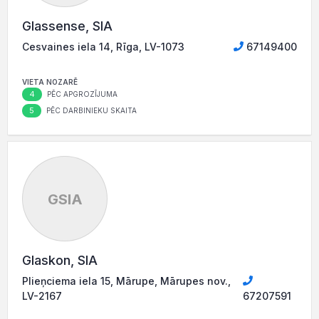
Glassense, SIA
Cesvaines iela 14, Rīga, LV-1073
67149400
VIETA NOZARĒ
4
PĒC APGROZĪJUMA
5
PĒC DARBINIEKU SKAITA
GSIA
Glaskon, SIA
Plieņciema iela 15, Mārupe, Mārupes nov.,
LV-2167
67207591