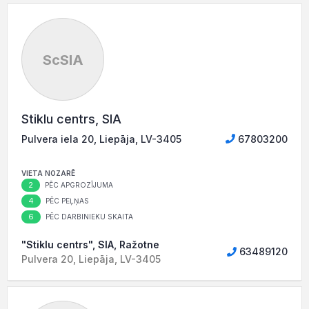
ScSIA
Stiklu centrs, SIA
Pulvera iela 20, Liepāja, LV-3405
67803200
VIETA NOZARĒ
2
PĒC APGROZĪJUMA
4
PĒC PEĻŅAS
6
PĒC DARBINIEKU SKAITA
"Stiklu centrs", SIA, Ražotne
63489120
Pulvera 20, Liepāja, LV-3405