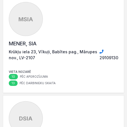
MSIA
MENER, SIA
Krūkļu iela 23, Vīkuļi, Babītes pag., Mārupes
nov., LV-2107
29109130
VIETA NOZARĒ
10
PĒC APGROZĪJUMA
13
PĒC DARBINIEKU SKAITA
DSIA