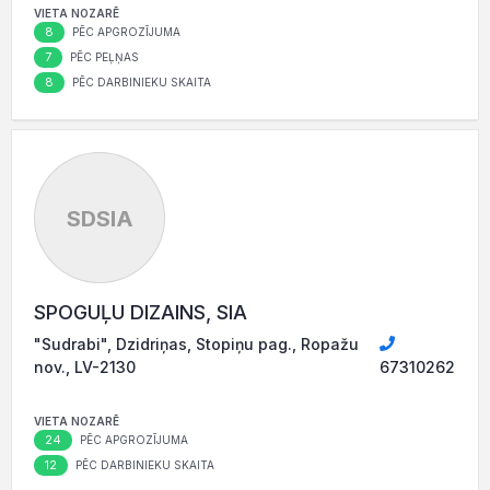
VIETA NOZARĒ
8
PĒC APGROZĪJUMA
7
PĒC PEĻŅAS
8
PĒC DARBINIEKU SKAITA
SDSIA
SPOGUĻU DIZAINS, SIA
"Sudrabi", Dzidriņas, Stopiņu pag., Ropažu
nov., LV-2130
67310262
VIETA NOZARĒ
24
PĒC APGROZĪJUMA
12
PĒC DARBINIEKU SKAITA