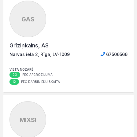
GAS
Grīziņkalns, AS
Narvas iela 2, Rīga, LV-1009
67506566
VIETA NOZARĒ
20
PĒC APGROZĪJUMA
12
PĒC DARBINIEKU SKAITA
MIXSI