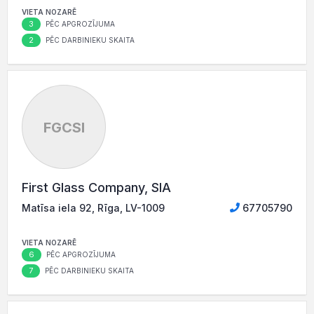
VIETA NOZARĒ
3
PĒC APGROZĪJUMA
2
PĒC DARBINIEKU SKAITA
FGCSI
First Glass Company, SIA
Matīsa iela 92, Rīga, LV-1009
67705790
VIETA NOZARĒ
6
PĒC APGROZĪJUMA
7
PĒC DARBINIEKU SKAITA