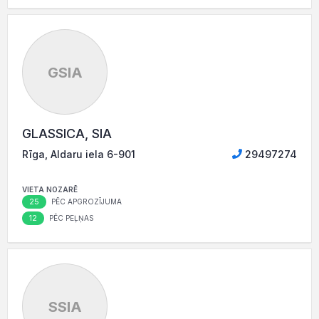
GSIA
GLASSICA, SIA
Rīga, Aldaru iela 6-901
29497274
VIETA NOZARĒ
25
PĒC APGROZĪJUMA
12
PĒC PEĻŅAS
SSIA