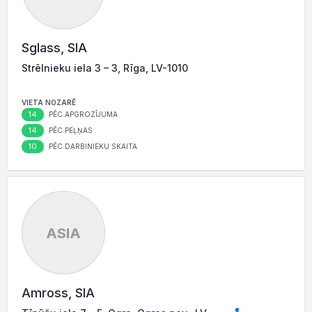
Sglass, SIA
Strēlnieku iela 3 – 3, Rīga, LV-1010
VIETA NOZARĒ
14
PĒC APGROZĪJUMA
14
PĒC PEĻŅAS
10
PĒC DARBINIEKU SKAITA
ASIA
Amross, SIA