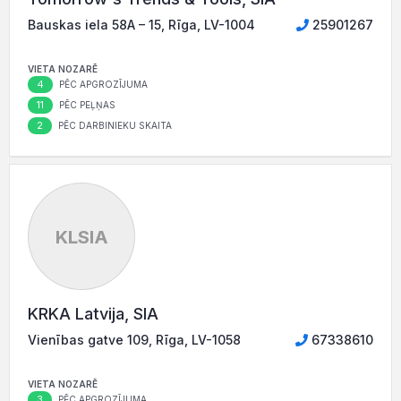
Bauskas iela 58A – 15, Rīga, LV-1004
25901267
VIETA NOZARĒ
4
PĒC APGROZĪJUMA
11
PĒC PEĻŅAS
2
PĒC DARBINIEKU SKAITA
KLSIA
KRKA Latvija, SIA
Vienības gatve 109, Rīga, LV-1058
67338610
VIETA NOZARĒ
3
PĒC APGROZĪJUMA