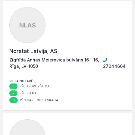
NLAS
Norstat Latvija, AS
Zigfrīda Annas Meierovica bulvāris 16 – 16,
Rīga, LV-1050
27044604
VIETA NOZARĒ
5
PĒC APGROZĪJUMA
2
PĒC PEĻŅAS
9
PĒC DARBINIEKU SKAITA