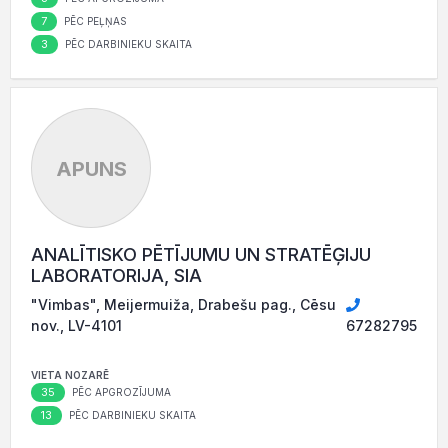
7
PĒC PEĻŅAS
3
PĒC DARBINIEKU SKAITA
APUNS
ANALĪTISKO PĒTĪJUMU UN STRATĒĢIJU
LABORATORIJA, SIA
"Vimbas", Meijermuiža, Drabešu pag., Cēsu
nov., LV-4101
67282795
VIETA NOZARĒ
35
PĒC APGROZĪJUMA
13
PĒC DARBINIEKU SKAITA