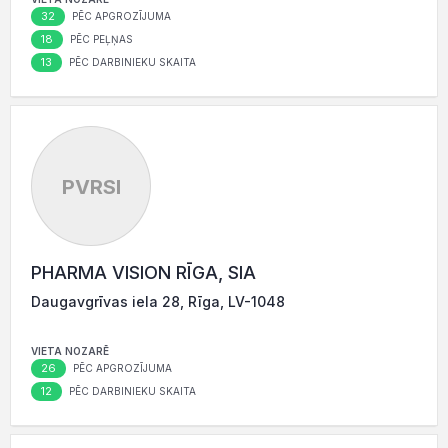
32
PĒC APGROZĪJUMA
18
PĒC PEĻŅAS
13
PĒC DARBINIEKU SKAITA
PVRSI
PHARMA VISION RĪGA, SIA
Daugavgrīvas iela 28, Rīga, LV-1048
VIETA NOZARĒ
26
PĒC APGROZĪJUMA
12
PĒC DARBINIEKU SKAITA