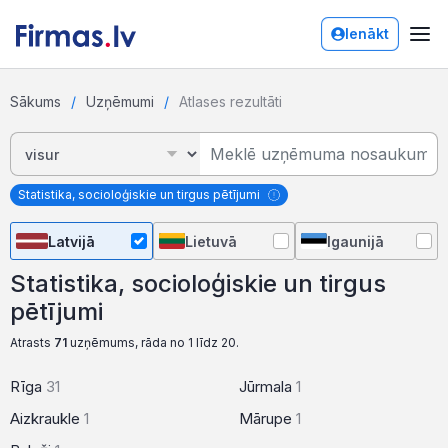
Ienākt
Sākums
Uzņēmumi
Atlases rezultāti
Statistika, socioloģiskie un tirgus pētījumi
Latvijā
Lietuvā
Igaunijā
Statistika, socioloģiskie un tirgus
pētījumi
Atrasts
71
uzņēmums, rāda no 1 līdz 20.
Rīga
31
Jūrmala
1
Aizkraukle
1
Mārupe
1