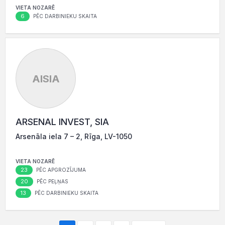
VIETA NOZARĒ
6
PĒC DARBINIEKU SKAITA
AISIA
ARSENAL INVEST, SIA
Arsenāla iela 7 – 2, Rīga, LV-1050
VIETA NOZARĒ
23
PĒC APGROZĪJUMA
20
PĒC PEĻŅAS
13
PĒC DARBINIEKU SKAITA