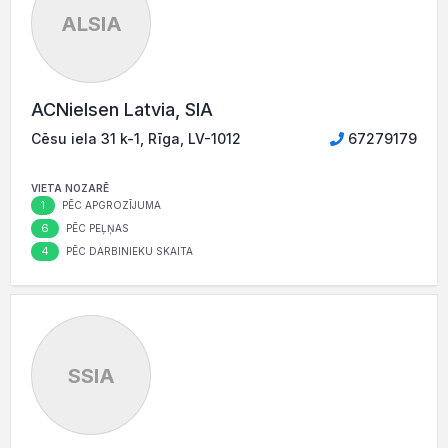
ALSIA
ACNielsen Latvia, SIA
Cēsu iela 31 k-1, Rīga, LV-1012
67279179
VIETA NOZARĒ
1
PĒC APGROZĪJUMA
6
PĒC PEĻŅAS
4
PĒC DARBINIEKU SKAITA
SSIA