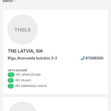
Baloži
1
TNSLS
TNS LATVIA, SIA
Rīga, Kronvalda bulvāris 3-2
67096300
VIETA NOZARĒ
2
PĒC APGROZĪJUMA
1
PĒC PEĻŅAS
1
PĒC DARBINIEKU SKAITA