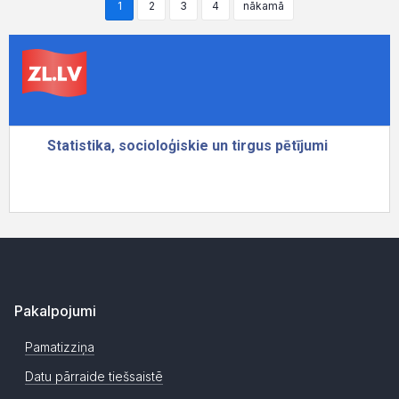
1
2
3
4
nākamā
Pakalpojumi
Pamatizziņa
Datu pārraide tiešsaistē