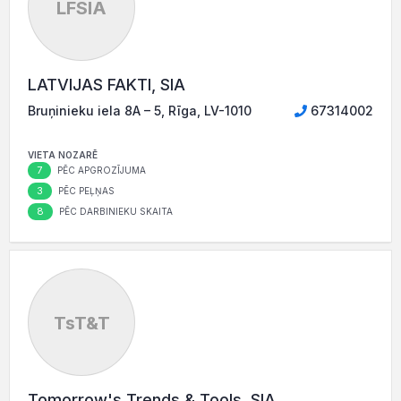
LFSIA
LATVIJAS FAKTI, SIA
Bruņinieku iela 8A – 5, Rīga, LV-1010
67314002
VIETA NOZARĒ
7
PĒC APGROZĪJUMA
3
PĒC PEĻŅAS
8
PĒC DARBINIEKU SKAITA
TsT&T
Tomorrow's Trends & Tools, SIA