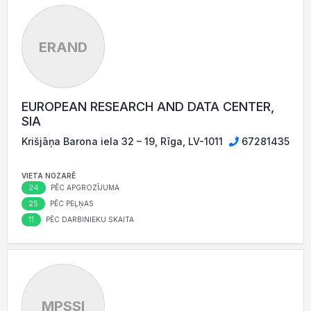
ERAND
EUROPEAN RESEARCH AND DATA CENTER,
SIA
Krišjāņa Barona iela 32 – 19, Rīga, LV-1011
67281435
VIETA NOZARĒ
24
PĒC APGROZĪJUMA
25
PĒC PEĻŅAS
11
PĒC DARBINIEKU SKAITA
MPSSI