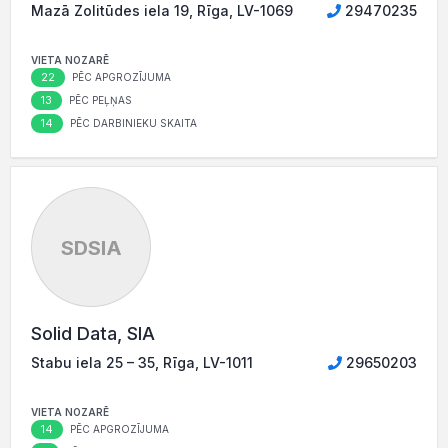
Mazā Zolitūdes iela 19, Rīga, LV-1069
29470235
VIETA NOZARĒ
22
PĒC APGROZĪJUMA
13
PĒC PEĻŅAS
14
PĒC DARBINIEKU SKAITA
SDSIA
Solid Data, SIA
Stabu iela 25 – 35, Rīga, LV-1011
29650203
VIETA NOZARĒ
14
PĒC APGROZĪJUMA