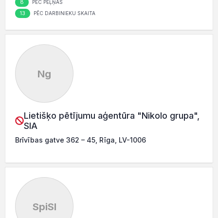
8
PĒC PEĻŅAS
13
PĒC DARBINIEKU SKAITA
Ng
Lietišķo pētījumu aģentūra "Nikolo grupa",
SIA
Brīvības gatve 362 – 45, Rīga, LV-1006
SpiSI