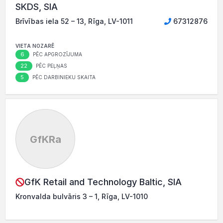
SKDS, SIA
Brīvības iela 52 – 13, Rīga, LV-1011
67312876
VIETA NOZARĒ
6
PĒC APGROZĪJUMA
22
PĒC PEĻŅAS
5
PĒC DARBINIEKU SKAITA
GfKRa
GfK Retail and Technology Baltic, SIA
Kronvalda bulvāris 3 – 1, Rīga, LV-1010