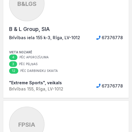
B&LGS
B & L Group, SIA
Brīvības iela 155 k-3, Rīga, LV-1012
67376778
VIETA NOZARĒ
4
PĒC APGROZĪJUMA
3
PĒC PEĻŅAS
12
PĒC DARBINIEKU SKAITA
"Extreme Sports", veikals
67376778
Brīvības 155, Rīga, LV-1012
FPSIA