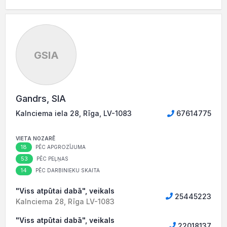
GSIA
Gandrs, SIA
Kalnciema iela 28, Rīga, LV-1083
67614775
VIETA NOZARĒ
18
PĒC APGROZĪJUMA
53
PĒC PEĻŅAS
14
PĒC DARBINIEKU SKAITA
"Viss atpūtai dabā", veikals
25445223
Kalnciema 28, Rīga LV-1083
"Viss atpūtai dabā", veikals
22018137