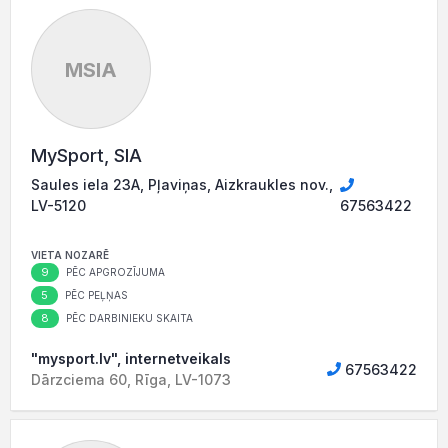
MSIA
MySport, SIA
Saules iela 23A, Pļaviņas, Aizkraukles nov.,
LV-5120
67563422
VIETA NOZARĒ
9
PĒC APGROZĪJUMA
5
PĒC PEĻŅAS
8
PĒC DARBINIEKU SKAITA
"mysport.lv", internetveikals
67563422
Dārzciema 60, Rīga, LV-1073