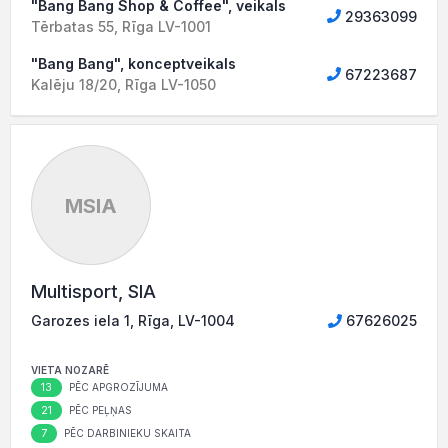
"Bang Bang Shop & Coffee", veikals
29363099
Tērbatas 55, Rīga LV-1001
"Bang Bang", konceptveikals
67223687
Kalēju 18/20, Rīga LV-1050
MSIA
Multisport, SIA
Garozes iela 1, Rīga, LV-1004
67626025
VIETA NOZARĒ
13
PĒC APGROZĪJUMA
21
PĒC PEĻŅAS
7
PĒC DARBINIEKU SKAITA