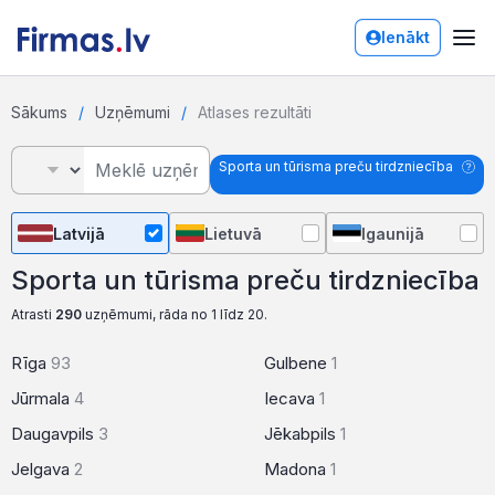
Ienākt
Sākums
Uzņēmumi
Atlases rezultāti
Sporta un tūrisma preču tirdzniecība
Latvijā
Lietuvā
Igaunijā
Sporta un tūrisma preču tirdzniecība
Atrasti
290
uzņēmumi, rāda no 1 līdz 20.
Rīga
93
Gulbene
1
Jūrmala
4
Iecava
1
Daugavpils
3
Jēkabpils
1
Jelgava
2
Madona
1