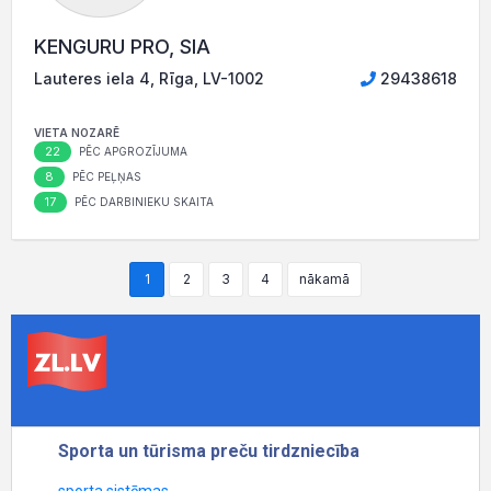
KENGURU PRO, SIA
Lauteres iela 4, Rīga, LV-1002
29438618
VIETA NOZARĒ
22
PĒC APGROZĪJUMA
8
PĒC PEĻŅAS
17
PĒC DARBINIEKU SKAITA
1
2
3
4
nākamā