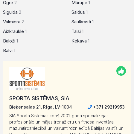
Ogre
2
Mārupe
1
Sigulda
2
Saldus
1
Valmiera
2
Saulkrasti
1
Aizkraukle
1
Talsi
1
Baloži
1
Ķekava
1
Balvi
1
SPORTA SISTĒMAS, SIA
Bieķensalas 21, Rīga, LV-1004
+371 29219953
SIA Sporta Sistēmas kopš 2001. gada specializējas
profesionālo un mājas trenažieru un fitnesa inventāra
mazumtirdzniecībā un vairumtirdzniecībā Baltijas valstīs un