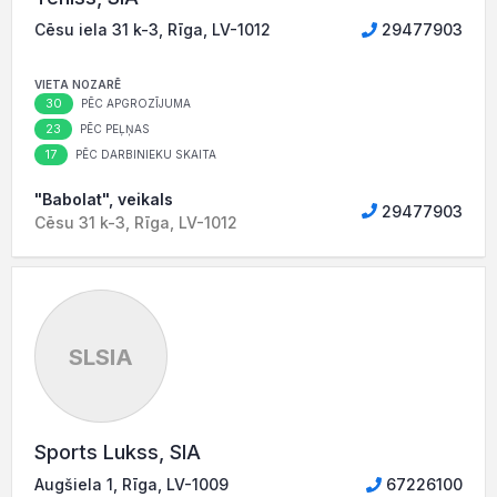
Cēsu iela 31 k-3, Rīga, LV-1012
29477903
VIETA NOZARĒ
30
PĒC APGROZĪJUMA
23
PĒC PEĻŅAS
17
PĒC DARBINIEKU SKAITA
"Babolat", veikals
29477903
Cēsu 31 k-3, Rīga, LV-1012
SLSIA
Sports Lukss, SIA
Augšiela 1, Rīga, LV-1009
67226100