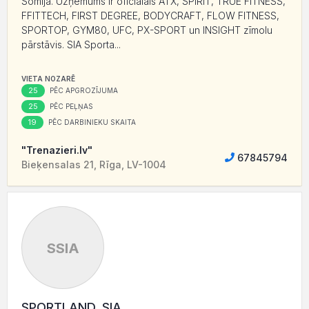
Somijā. Uzņēmums ir oficiālais ATX, SPIRIT, TRUE FITNESS,
FFITTECH, FIRST DEGREE, BODYCRAFT, FLOW FITNESS,
SPORTOP, GYM80, UFC, PX-SPORT un INSIGHT zīmolu
pārstāvis. SIA Sporta...
VIETA NOZARĒ
25
PĒC APGROZĪJUMA
25
PĒC PEĻŅAS
19
PĒC DARBINIEKU SKAITA
"Trenazieri.lv"
67845794
Bieķensalas 21, Rīga, LV-1004
SSIA
SPORTLAND, SIA