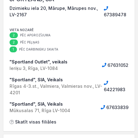
Dzirnieku iela 20, Mārupe, Mārupes nov.,
LV-2167
67389478
VIETA NOZARĒ
2
PĒC APGROZĪJUMA
2
PĒC PEĻŅAS
1
PĒC DARBINIEKU SKAITA
"Sportland Outlet", veikals
67631052
Ieriķu 3, Rīga, LV-1084
"Sportland", SIA, Veikals
Rīgas 4-3.st., Valmiera, Valmieras nov., LV-
64221983
4201
"Sportland", SIA, Veikals
67633839
Mūkusalas 71, Rīga LV-1004
Skatīt visas filiāles