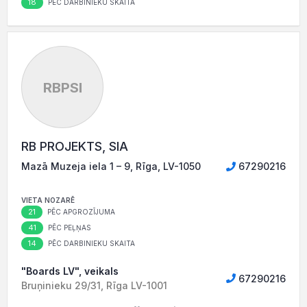
18
PĒC DARBINIEKU SKAITA
RBPSI
RB PROJEKTS, SIA
Mazā Muzeja iela 1 – 9, Rīga, LV-1050
67290216
VIETA NOZARĒ
21
PĒC APGROZĪJUMA
41
PĒC PEĻŅAS
14
PĒC DARBINIEKU SKAITA
"Boards LV", veikals
67290216
Bruņinieku 29/31, Rīga LV-1001