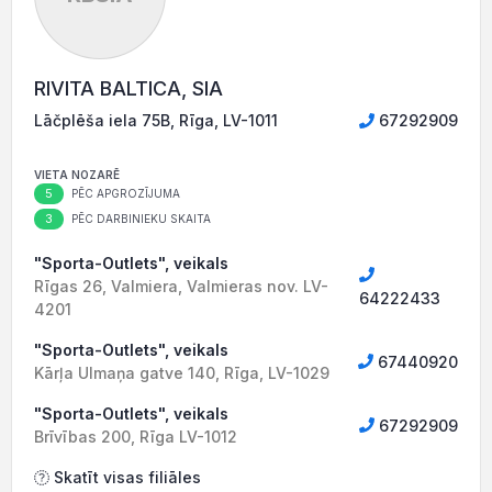
RIVITA BALTICA, SIA
Lāčplēša iela 75B, Rīga, LV-1011
67292909
VIETA NOZARĒ
5
PĒC APGROZĪJUMA
3
PĒC DARBINIEKU SKAITA
"Sporta-Outlets", veikals
Rīgas 26, Valmiera, Valmieras nov. LV-
64222433
4201
"Sporta-Outlets", veikals
67440920
Kārļa Ulmaņa gatve 140, Rīga, LV-1029
"Sporta-Outlets", veikals
67292909
Brīvības 200, Rīga LV-1012
Skatīt visas filiāles