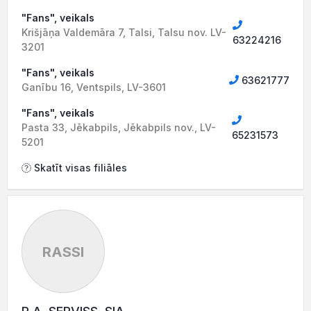
"Fans", veikals
Krišjāņa Valdemāra 7, Talsi, Talsu nov. LV-
63224216
3201
"Fans", veikals
63621777
Ganību 16, Ventspils, LV-3601
"Fans", veikals
Pasta 33, Jēkabpils, Jēkabpils nov., LV-
65231573
5201
Skatīt visas filiāles
RASSI