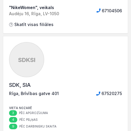
"NikeWomen", veikals
67104506
Audēju 16, Rīga, LV-1050
Skatīt visas filiāles
SDKSI
SDK, SIA
Rīga, Brīvības gatve 401
67520275
VIETA NOZARĒ
3
PĒC APGROZĪJUMA
4
PĒC PEĻŅAS
9
PĒC DARBINIEKU SKAITA