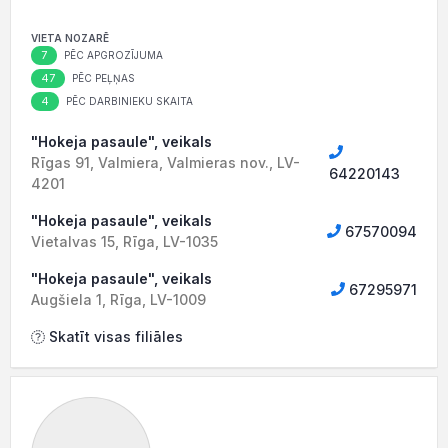
VIETA NOZARĒ
7
PĒC APGROZĪJUMA
47
PĒC PEĻŅAS
4
PĒC DARBINIEKU SKAITA
"Hokeja pasaule", veikals
Rīgas 91, Valmiera, Valmieras nov., LV-
64220143
4201
"Hokeja pasaule", veikals
67570094
Vietalvas 15, Rīga, LV-1035
"Hokeja pasaule", veikals
67295971
Augšiela 1, Rīga, LV-1009
Skatīt visas filiāles