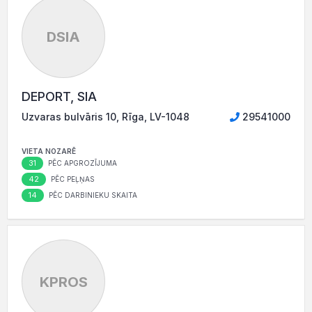
DSIA
DEPORT, SIA
Uzvaras bulvāris 10, Rīga, LV-1048
29541000
VIETA NOZARĒ
31
PĒC APGROZĪJUMA
42
PĒC PEĻŅAS
14
PĒC DARBINIEKU SKAITA
KPROS