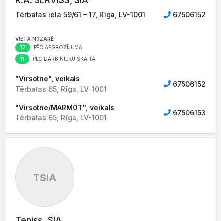
R.A. SERVISS, SIA
Tērbatas iela 59/61 – 17, Rīga, LV-1001
67506152
VIETA NOZARĒ
17
PĒC APGROZĪJUMA
11
PĒC DARBINIEKU SKAITA
"Virsotne", veikals
67506152
Tērbatas 65, Rīga, LV-1001
"Virsotne/MARMOT", veikals
67506153
Tērbatas 65, Rīga, LV-1001
TSIA
Teniss, SIA