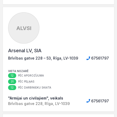
ALVSI
Arsenal LV, SIA
Brīvības gatve 228 – 53, Rīga, LV-1039
67561797
VIETA NOZARĒ
12
PĒC APGROZĪJUMA
31
PĒC PEĻŅAS
12
PĒC DARBINIEKU SKAITA
"Armijai un civilajiem", veikals
67561797
Brīvības gatve 228, Rīga, LV-1039