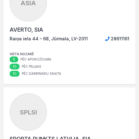
ASIA
AVERTO, SIA
Raiņa iela 44 – 68, Jūrmala, LV-2011
28611161
VIETA NOZARĒ
6
PĒC APGROZĪJUMA
10
PĒC PEĻŅAS
10
PĒC DARBINIEKU SKAITA
SPLSI
SPORTA PUNKTS LATVIJA, SIA