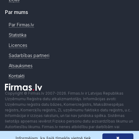
Par mums
Par Firmas.lv
Statistika
Licences
Sadarbības partneri
Atsauksmes
Kontakti
Copyright © Firmas.lv 2007-2026. Firmas.lv ir Latvijas Republikas
Uzņēmumu Reģistra datu atkalizmantotājs. Informācijas avoti:
Uzņēmumu reģistra datu bāzes, Komercreģistrs, Maksātnespējas
reģistrs, Komercķīlu reģistrs, ZL uzņēmumu faktisko datu reģistrs, u.c..
Informācijai ir izziņas raksturs, un tai nav juridiska spēka. Sistēmas
lietotājs apņemas ievērot Fizisko personu datu aizsardzības likumu un
Autortiesību likumu. Firmas.lv nenes atbildību par darbībām vai
lēmumiem, kas balstīti uz saņemto pakalpojumu. Lietotājam aizliegts
Informējam, ka šajā tīmekļa vietnē tiek
✖
izmantot jebkādas automatizētas sistēmas vai iekārtas (robotus)