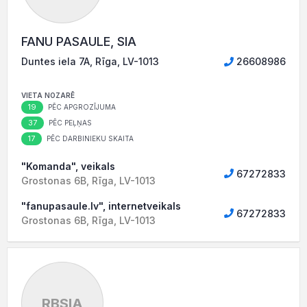
FANU PASAULE, SIA
Duntes iela 7A, Rīga, LV-1013
26608986
VIETA NOZARĒ
19
PĒC APGROZĪJUMA
37
PĒC PEĻŅAS
17
PĒC DARBINIEKU SKAITA
"Komanda", veikals
67272833
Grostonas 6B, Rīga, LV-1013
"fanupasaule.lv", internetveikals
67272833
Grostonas 6B, Rīga, LV-1013
RBSIA