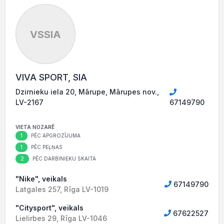
VSSIA
VIVA SPORT, SIA
Dzirnieku iela 20, Mārupe, Mārupes nov.,
LV-2167
67149790
VIETA NOZARĒ
1
PĒC APGROZĪJUMA
1
PĒC PEĻŅAS
2
PĒC DARBINIEKU SKAITA
"Nike", veikals
67149790
Latgales 257, Rīga LV-1019
"Citysport", veikals
67622527
Lielirbes 29, Rīga LV-1046