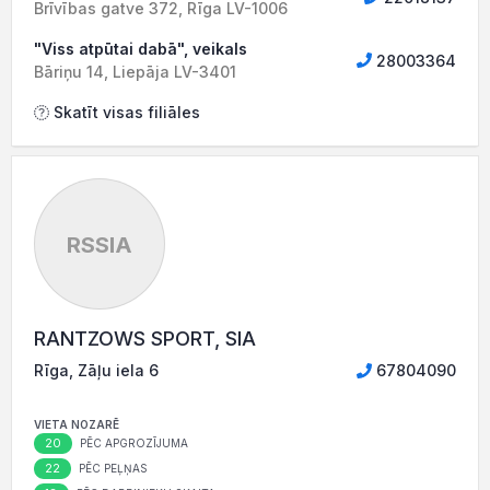
Brīvības gatve 372, Rīga LV-1006
"Viss atpūtai dabā", veikals
28003364
Bāriņu 14, Liepāja LV-3401
Skatīt visas filiāles
RSSIA
RANTZOWS SPORT, SIA
Rīga, Zāļu iela 6
67804090
VIETA NOZARĒ
20
PĒC APGROZĪJUMA
22
PĒC PEĻŅAS