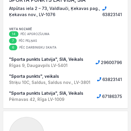
Atpūtas iela 2 – 73, Valdlauči, Ķekavas pag.,
Ķekavas nov., LV-1076
63823141
VIETA NOZARĒ
14
PĒC APGROZĪJUMA
7
PĒC PEĻŅAS
6
PĒC DARBINIEKU SKAITA
"Sporta punkts Latvija", SIA, Veikals
29600796
Rīgas 9, Daugavpils LV-5401
"Sporta punkts", veikals
63823141
Striķu 10C, Saldus, Saldus nov., LV-3801
"Sporta punkts Latvija", SIA, Veikals
67186375
Pērnavas 42, Rīga LV-1009