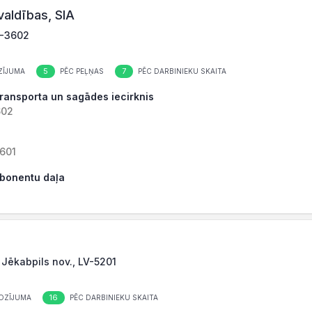
valdības, SIA
V-3602
5
7
ZĪJUMA
PĒC PEĻŅAS
PĒC DARBINIEKU SKAITA
 Transporta un sagādes iecirknis
602
3601
 Abonentu daļa
 Jēkabpils nov., LV-5201
16
OZĪJUMA
PĒC DARBINIEKU SKAITA