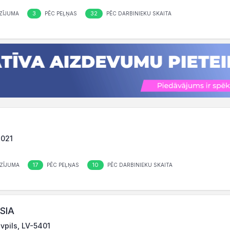
3
32
ZĪJUMA
PĒC PEĻŅAS
PĒC DARBINIEKU SKAITA
1021
17
10
ZĪJUMA
PĒC PEĻŅAS
PĒC DARBINIEKU SKAITA
 SIA
vpils, LV-5401