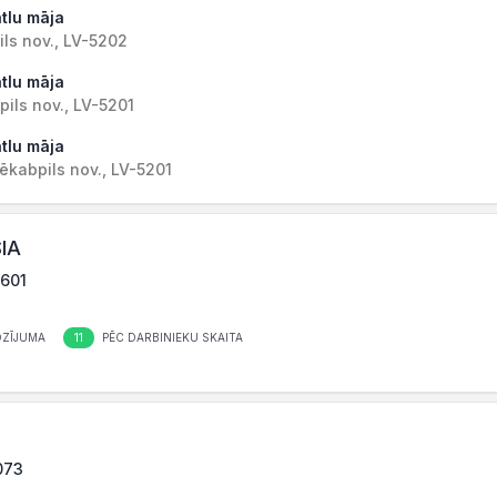
atlu māja
ils nov., LV-5202
atlu māja
pils nov., LV-5201
atlu māja
Jēkabpils nov., LV-5201
SIA
4601
11
OZĪJUMA
PĒC DARBINIEKU SKAITA
073