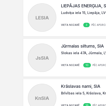
LIEPĀJAS ENERĢIJA, S
Ludviķa iela 15, Liepāja, L
LESIA
3
VIETA NOZARĒ
PĒC APGRO
Jūrmalas siltums, SIA
Slokas iela 47A, Jūrmala, 
JsSIA
10
VIETA NOZARĒ
PĒC APGR
Krāslavas nami, SIA
Brīvības iela 5, Krāslava, 
KnSIA
16
VIETA NOZARĒ
PĒC APGR