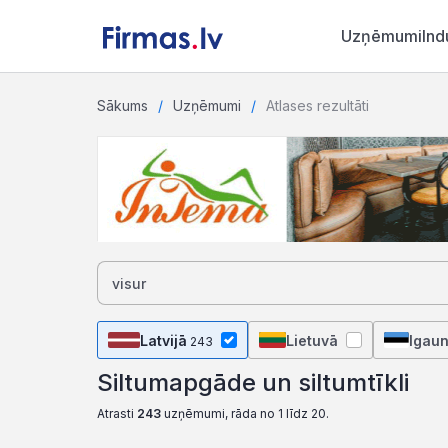
Uzņēmumi
Ind
Sākums
Uzņēmumi
Atlases rezultāti
Latvijā
Lietuvā
Igaun
243
Siltumapgāde un siltumtīkli
Atrasti
243
uzņēmumi, rāda no 1 līdz 20.