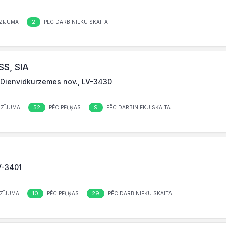
2
ZĪJUMA
PĒC DARBINIEKU SKAITA
S, SIA
, Dienvidkurzemes nov., LV-3430
52
9
ZĪJUMA
PĒC PEĻŅAS
PĒC DARBINIEKU SKAITA
LV-3401
10
29
ZĪJUMA
PĒC PEĻŅAS
PĒC DARBINIEKU SKAITA