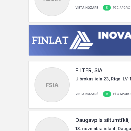
5
VIETA NOZARĒ
PĒC APGRO
FILTER, SIA
Ulbrokas iela 23, Rīga, LV-
FSIA
8
VIETA NOZARĒ
PĒC APGRO
Daugavpils siltumtīkli,
18. novembra iela 4, Dauga