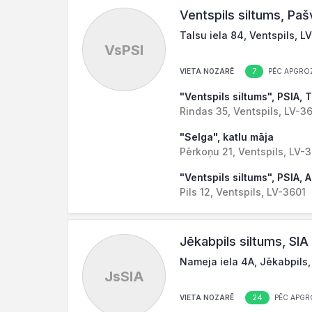
Ventspils siltums, Paš
Talsu iela 84, Ventspils, L
VsPSI
7
VIETA NOZARĒ
PĒC APGRO
"Ventspils siltums", PSIA,
Rindas 35, Ventspils, LV-3
"Selga", katlu māja
Pērkoņu 21, Ventspils, LV-
"Ventspils siltums", PSIA,
Pils 12, Ventspils, LV-3601
Jēkabpils siltums, SIA
Nameja iela 4A, Jēkabpils,
JsSIA
24
VIETA NOZARĒ
PĒC APGR