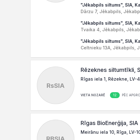
"Jēkabpils siltums", SIA, K
Dārzu 7, Jēkabpils, Jēkabp
"Jēkabpils siltums", SIA, K
Tvaika 4, Jēkabpils, Jēkab
"Jēkabpils siltums", SIA, K
Celtnieku 13A, Jēkabpils, 
Rēzeknes siltumtīkli, 
Rīgas iela 1, Rēzekne, LV-
RsSIA
12
VIETA NOZARĒ
PĒC APGR
Rīgas BioEnerģija, SIA
Meirānu iela 10, Rīga, LV-1
RBSIA