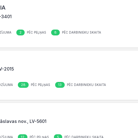
IA
V-3401
2
8
ZĪJUMA
PĒC PEĻŅAS
PĒC DARBINIEKU SKAITA
LV-2015
28
13
OZĪJUMA
PĒC PEĻŅAS
PĒC DARBINIEKU SKAITA
Krāslavas nov., LV-5601
12
5
OZĪJUMA
PĒC PEĻŅAS
PĒC DARBINIEKU SKAITA