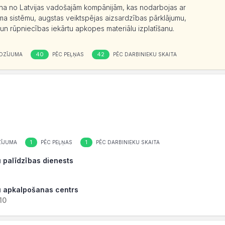
viena no Latvijas vadošajām kompānijām, kas nodarbojas ar
ma sistēmu, augstas veiktspējas aizsardzības pārklājumu,
s un rūpniecības iekārtu apkopes materiālu izplatīšanu.
40
42
OZĪJUMA
PĒC PEĻŅAS
PĒC DARBINIEKU SKAITA
1
1
ĪJUMA
PĒC PEĻŅAS
PĒC DARBINIEKU SKAITA
u palīdzības dienests
tu apkalpošanas centrs
10