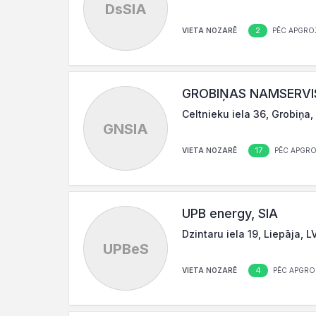
DsSIA
2
VIETA NOZARĒ
PĒC APGRO
GROBIŅAS NAMSERVIS
Celtnieku iela 36, Grobiņa
GNSIA
17
VIETA NOZARĒ
PĒC APGRO
UPB energy, SIA
Dzintaru iela 19, Liepāja, 
UPBeS
4
VIETA NOZARĒ
PĒC APGRO