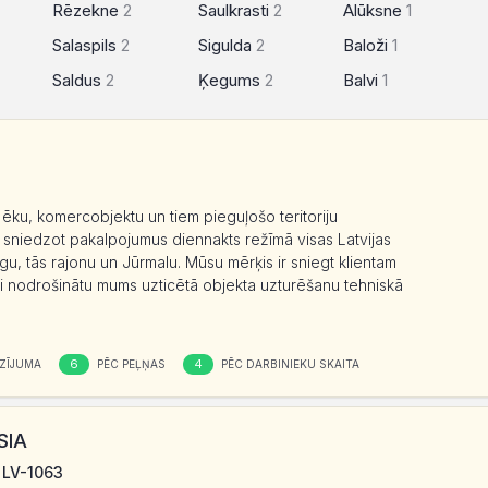
Rēzekne
2
Saulkrasti
2
Alūksne
1
Salaspils
2
Sigulda
2
Baloži
1
Saldus
2
Ķegums
2
Balvi
1
ēku, komercobjektu un tiem pieguļošo teritoriju
 sniedzot pakalpojumus diennakts režīmā visas Latvijas
Rīgu, tās rajonu un Jūrmalu. Mūsu mērķis ir sniegt klientam
ai nodrošinātu mums uzticētā objekta uzturēšanu tehniskā
6
4
ZĪJUMA
PĒC PEĻŅAS
PĒC DARBINIEKU SKAITA
SIA
 LV-1063