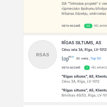
SIA ‘’Tehniskie projekti” ir 
rūpniecisko šķidrumu blīvēju
tīrīšanas līdzekļu, smērviela
56
VIETA NOZARĒ
PĒC APGR
RĪGAS SILTUMS, AS
Cēsu iela 3A, Rīga, LV-1012
RSAS
30. vieta ,
Top 101
1
VIETA NOZARĒ
PĒC APGROZ
"Rīgas siltums", AS, Klient
Cēsu 3A, Rīga, LV-1012
"Rīgas siltums", AS, Klien
Brīvības 49/53, Rīga, LV-10