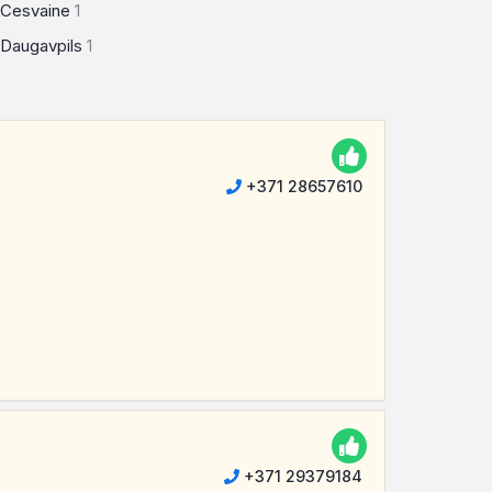
Cesvaine
1
Daugavpils
1
+371 28657610
+371 29379184