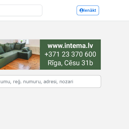
Ienākt
Siltumapgāde un siltumtīkli