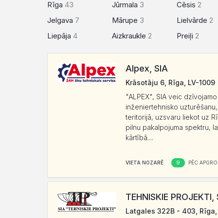
Rīga
43
Jūrmala
3
Cēsis
2
Jelgava
7
Mārupe
3
Lielvārde
2
Liepāja
4
Aizkraukle
2
Preiļi
2
Alpex, SIA
Krāsotāju 6, Rīga, LV-1009
"ALPEX", SIA veic dzīvojamo 
inženiertehnisko uzturēšanu,
teritorijā, uzsvaru liekot uz 
pilnu pakalpojuma spektru, l
kārtībā....
9
VIETA NOZARĒ
PĒC APGRO
TEHNISKIE PROJEKTI, 
Latgales 322B - 403, Rīga,