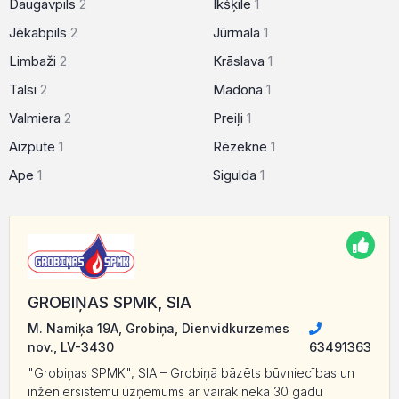
Daugavpils
2
Ikšķile
1
Jēkabpils
2
Jūrmala
1
Limbaži
2
Krāslava
1
Talsi
2
Madona
1
Valmiera
2
Preiļi
1
Aizpute
1
Rēzekne
1
Ape
1
Sigulda
1
GROBIŅAS SPMK, SIA
M. Namiķa 19A, Grobiņa, Dienvidkurzemes
nov., LV-3430
63491363
"Grobiņas SPMK", SIA – Grobiņā bāzēts būvniecības un
inženiersistēmu uzņēmums ar vairāk nekā 30 gadu