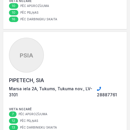
VIETA NOZARĒ
10
PĒC APGROZĪJUMA
10
PĒC PEĻŅAS
16
PĒC DARBINIEKU SKAITA
PSIA
PIPETECH, SIA
Marsa iela 2A, Tukums, Tukuma nov., LV-
3101
28887761
VIETA NOZARĒ
7
PĒC APGROZĪJUMA
12
PĒC PEĻŅAS
13
PĒC DARBINIEKU SKAITA