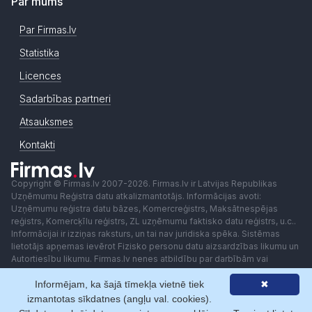
Par mums
Par Firmas.lv
Statistika
Licences
Sadarbības partneri
Atsauksmes
Kontakti
Copyright © Firmas.lv 2007-2026. Firmas.lv ir Latvijas Republikas
Uzņēmumu Reģistra datu atkalizmantotājs. Informācijas avoti:
Uzņēmumu reģistra datu bāzes, Komercreģistrs, Maksātnespējas
reģistrs, Komercķīlu reģistrs, ZL uzņēmumu faktisko datu reģistrs, u.c..
Informācijai ir izziņas raksturs, un tai nav juridiska spēka. Sistēmas
lietotājs apņemas ievērot Fizisko personu datu aizsardzības likumu un
Autortiesību likumu. Firmas.lv nenes atbildību par darbībām vai
lēmumiem, kas balstīti uz saņemto pakalpojumu. Lietotājam aizliegts
Informējam, ka šajā tīmekļa vietnē tiek
✖
izmantot jebkādas automatizētas sistēmas vai iekārtas (robotus)
piekļuvei sistēmai bez rakstiskas saskaņošanas ar Firmas.lv. Galvenā
izmantotas sīkdatnes (angļu val. cookies).
redaktore: Ingūna Pempere.