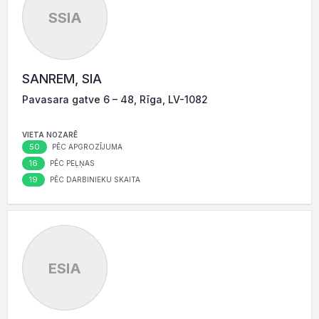
SSIA
SANREM, SIA
Pavasara gatve 6 – 48, Rīga, LV-1082
VIETA NOZARĒ
50
PĒC APGROZĪJUMA
16
PĒC PEĻŅAS
19
PĒC DARBINIEKU SKAITA
ESIA