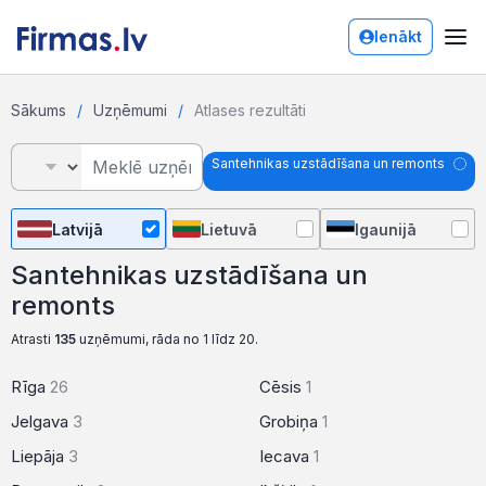
Ienākt
Sākums
Uzņēmumi
Atlases rezultāti
Santehnikas uzstādīšana un remonts
Latvijā
Lietuvā
Igaunijā
Santehnikas uzstādīšana un
remonts
Atrasti
135
uzņēmumi, rāda no 1 līdz 20.
Rīga
26
Cēsis
1
Jelgava
3
Grobiņa
1
Liepāja
3
Iecava
1