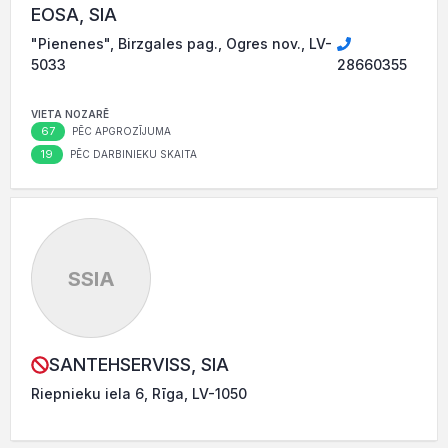
EOSA, SIA
"Pienenes", Birzgales pag., Ogres nov., LV-
5033
28660355
VIETA NOZARĒ
67
PĒC APGROZĪJUMA
19
PĒC DARBINIEKU SKAITA
SSIA
SANTEHSERVISS, SIA
Riepnieku iela 6, Rīga, LV-1050