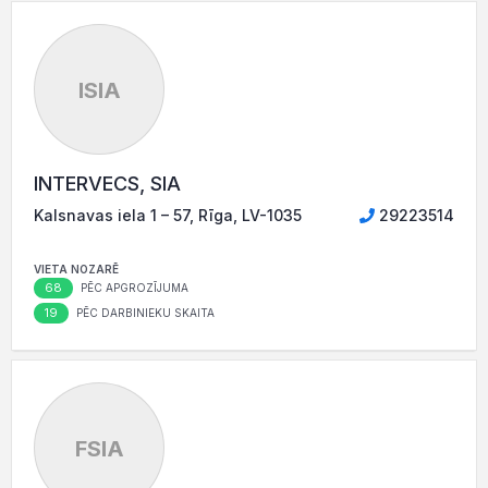
ISIA
INTERVECS, SIA
Kalsnavas iela 1 – 57, Rīga, LV-1035
29223514
VIETA NOZARĒ
68
PĒC APGROZĪJUMA
19
PĒC DARBINIEKU SKAITA
FSIA