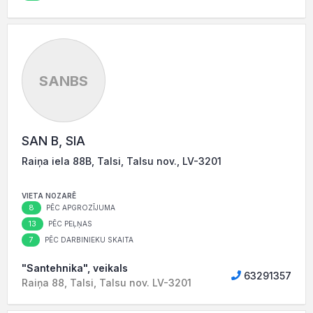
SANBS
SAN B, SIA
Raiņa iela 88B, Talsi, Talsu nov., LV-3201
VIETA NOZARĒ
8
PĒC APGROZĪJUMA
13
PĒC PEĻŅAS
7
PĒC DARBINIEKU SKAITA
"Santehnika", veikals
63291357
Raiņa 88, Talsi, Talsu nov. LV-3201