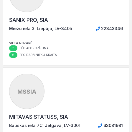
SANIX PRO, SIA
Miežu iela 3, Liepāja, LV-3405
22343346
VIETA NOZARĒ
11
PĒC APGROZĪJUMA
6
PĒC DARBINIEKU SKAITA
MSSIA
MĪTAVAS STATUSS, SIA
Bauskas iela 7C, Jelgava, LV-3001
63081981