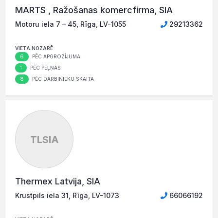
MARTS , Ražošanas komercfirma, SIA
Motoru iela 7 – 45, Rīga, LV-1055
29213362
VIETA NOZARĒ
6
PĒC APGROZĪJUMA
1
PĒC PEĻŅAS
8
PĒC DARBINIEKU SKAITA
TLSIA
Thermex Latvija, SIA
Krustpils iela 31, Rīga, LV-1073
66066192