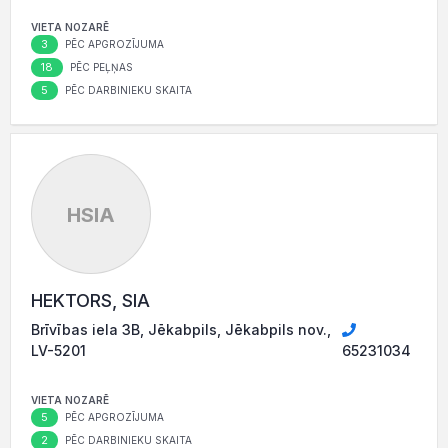
VIETA NOZARĒ
3
PĒC APGROZĪJUMA
18
PĒC PEĻŅAS
5
PĒC DARBINIEKU SKAITA
HSIA
HEKTORS, SIA
Brīvības iela 3B, Jēkabpils, Jēkabpils nov.,
LV-5201
65231034
VIETA NOZARĒ
5
PĒC APGROZĪJUMA
2
PĒC DARBINIEKU SKAITA