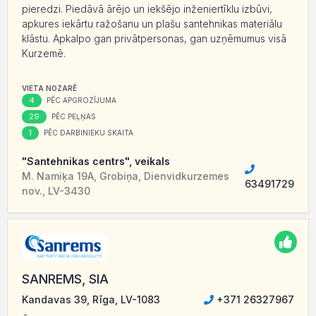
pieredzi. Piedāvā ārējo un iekšējo inženiertīklu izbūvi,
apkures iekārtu ražošanu un plašu santehnikas materiālu
klāstu. Apkalpo gan privātpersonas, gan uzņēmumus visā
Kurzemē.
VIETA NOZARĒ
4
PĒC APGROZĪJUMA
29
PĒC PEĻŅAS
1
PĒC DARBINIEKU SKAITA
"Santehnikas centrs", veikals
M. Namiķa 19A, Grobiņa, Dienvidkurzemes
63491729
nov., LV-3430
SANREMS, SIA
Kandavas 39, Rīga, LV-1083
+371 26327967