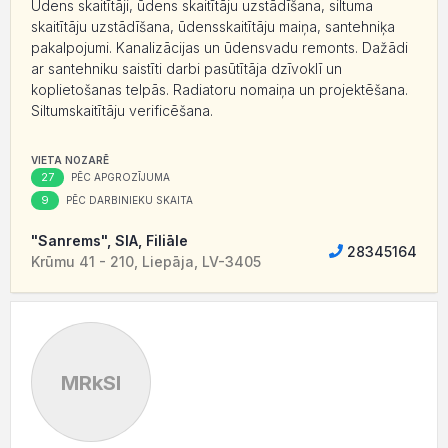
Ūdens skaitītāji, ūdens skaitītāju uzstādīšana, siltuma
skaitītāju uzstādīšana, ūdensskaitītāju maiņa, santehniķa
pakalpojumi. Kanalizācijas un ūdensvadu remonts. Dažādi
ar santehniku saistīti darbi pasūtītāja dzīvoklī un
koplietošanas telpās. Radiatoru nomaiņa un projektēšana.
Siltumskaitītāju verificēšana.
VIETA NOZARĒ
27
PĒC APGROZĪJUMA
9
PĒC DARBINIEKU SKAITA
"Sanrems", SIA, Filiāle
28345164
Krūmu 41 - 210, Liepāja, LV-3405
MRkSI