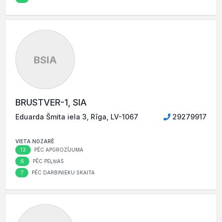
BSIA
BRUSTVER-1, SIA
Eduarda Šmita iela 3, Rīga, LV-1067
29279917
VIETA NOZARĒ
13
PĒC APGROZĪJUMA
6
PĒC PEĻŅAS
7
PĒC DARBINIEKU SKAITA