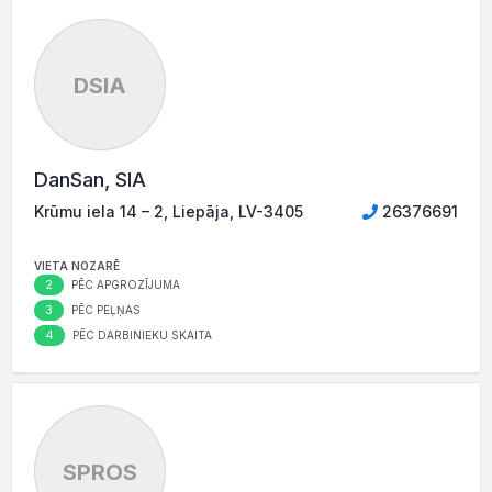
DSIA
DanSan, SIA
Krūmu iela 14 – 2, Liepāja, LV-3405
26376691
VIETA NOZARĒ
2
PĒC APGROZĪJUMA
3
PĒC PEĻŅAS
4
PĒC DARBINIEKU SKAITA
SPROS