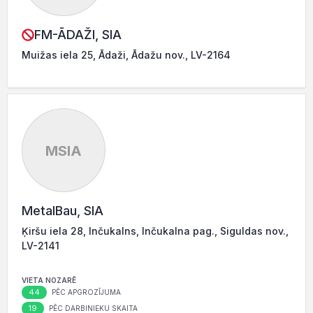
FM-ĀDAŽI, SIA
Muižas iela 25, Ādaži, Ādažu nov., LV-2164
MSIA
MetalBau, SIA
Ķiršu iela 28, Inčukalns, Inčukalna pag., Siguldas nov.,
LV-2141
VIETA NOZARĒ
44
PĒC APGROZĪJUMA
19
PĒC DARBINIEKU SKAITA