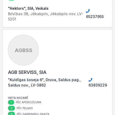
"Hektors", SIA, Veikals
Brīvības 3B, Jēkabpils, Jēkabpils nov. LV-
65237955
5201
AGBSS
AGB SERVISS, SIA
"Kuldīgas šoseja 6", Druva, Saldus pag.,
Saldus nov., LV-3862
63839229
VIETA NOZARĒ
1
PĒC APGROZĪJUMA
2
PĒC PEĻŅAS
3
PĒC DARBINIEKU SKAITA