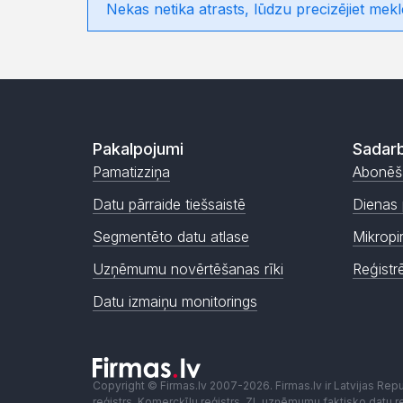
Nekas netika atrasts, lūdzu precizējiet mekl
Pakalpojumi
Sadarb
Pamatizziņa
Abonēš
Datu pārraide tiešsaistē
Dienas 
Segmentēto datu atlase
Mikropi
Uzņēmumu novērtēšanas rīki
Reģistr
Datu izmaiņu monitorings
Copyright © Firmas.lv 2007-2026. Firmas.lv ir Latvijas Re
reģistrs, Komercķīlu reģistrs, ZL uzņēmumu faktisko datu reģ