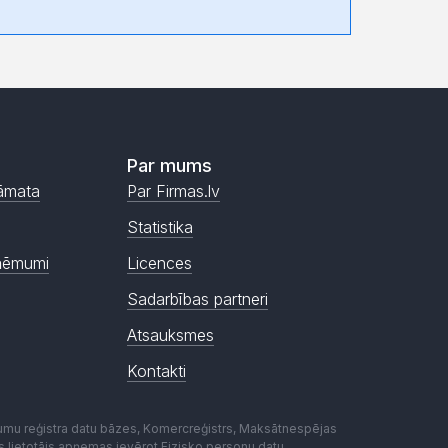
Par mums
āmata
Par Firmas.lv
Statistika
ņēmumi
Licences
Sadarbības partneri
Atsauksmes
Kontakti
mumu reģistra datu bāzes, Komercreģistrs, Maksātnespējas
ēmas lietotājs apņemas ievērot Fizisko personu datu