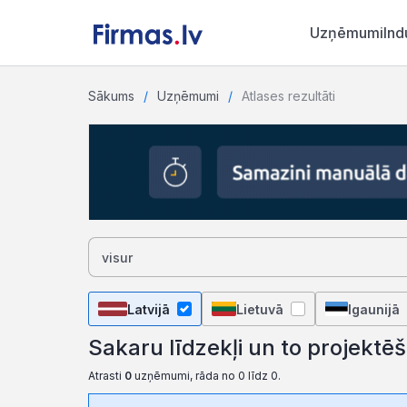
Uzņēmumi
Ind
Sākums
Uzņēmumi
Atlases rezultāti
Latvijā
Lietuvā
Igaunijā
Sakaru līdzekļi un to projektē
Atrasti
0
uzņēmumi, rāda no 0 līdz 0.