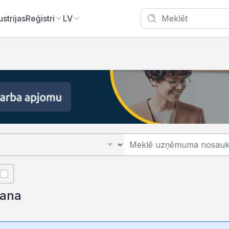
ustrijas
Reģistri
LV
šana