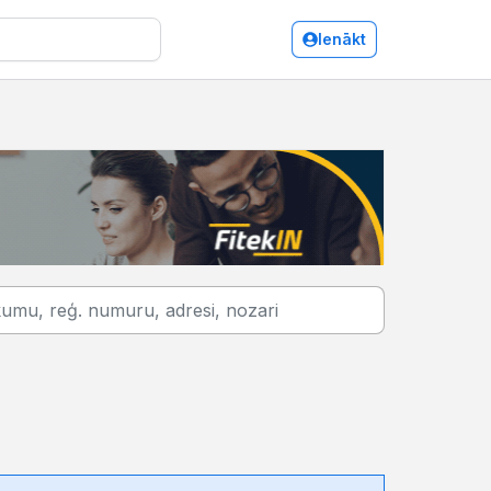
Ienākt
Sakaru līdzekļi un to projektēšana