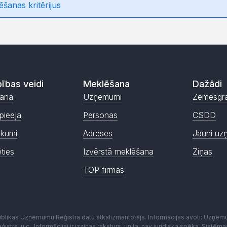
ēšanas kritērijus
ības veidi
Meklēšana
Dažādi
ana
Uzņēmumi
Zemesgr
pieeja
Personas
CSDD
rkumi
Adreses
Jauni uz
ēties
Izvērstā meklēšana
Ziņas
TOP firmas
publikas Uzņēmumu Reģistra datu atkalizmantotājs. Informācijas avoti: Uzņē
istrs, u.c.. Informācijai ir izziņas raksturs, un tai nav juridiska spēka. Sist