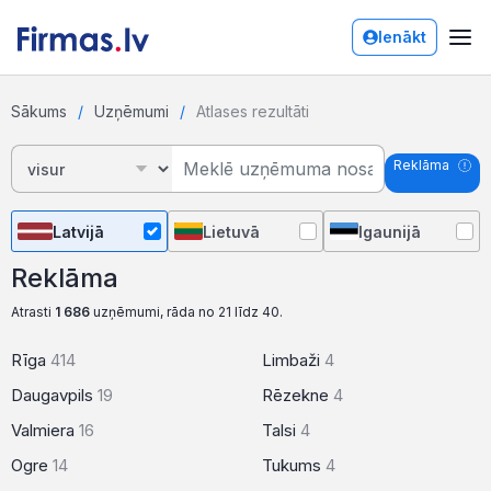
Ienākt
Sākums
Uzņēmumi
Atlases rezultāti
Reklāma
Latvijā
Lietuvā
Igaunijā
Reklāma
Atrasti
1 686
uzņēmumi, rāda no 21 līdz 40.
Rīga
414
Limbaži
4
Daugavpils
19
Rēzekne
4
Valmiera
16
Talsi
4
Ogre
14
Tukums
4