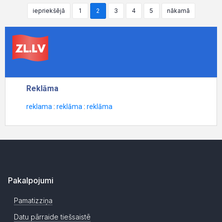
iepriekšējā
1
2
3
4
5
nākamā
Pakalpojumi
Pamatizziņa
Datu pārraide tiešsaistē