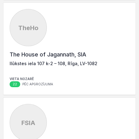
TheHo
The House of Jagannath, SIA
Ilūkstes iela 107 k-2 – 108, Rīga, LV-1082
VIETA NOZARĒ
22
PĒC APGROZĪJUMA
FSIA