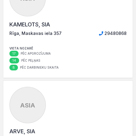
KAMELOTS, SIA
Rīga, Maskavas iela 357
29480868
VIETA NOZARĒ
17
PĒC APGROZĪJUMA
14
PĒC PEĻŅAS
8
PĒC DARBINIEKU SKAITA
ASIA
ARVE, SIA