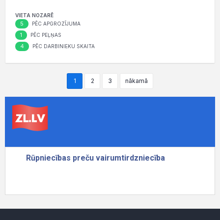
VIETA NOZARĒ
5
PĒC APGROZĪJUMA
1
PĒC PEĻŅAS
4
PĒC DARBINIEKU SKAITA
1
2
3
nākamā