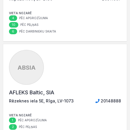
VIETA NOZARĒ
4
PĒC APGROZĪJUMA
10
PĒC PEĻŅAS
6
PĒC DARBINIEKU SKAITA
ABSIA
AFLEKS Baltic, SIA
Rēzeknes iela 5E, Rīga, LV-1073
20148888
VIETA NOZARĒ
1
PĒC APGROZĪJUMA
2
PĒC PEĻŅAS