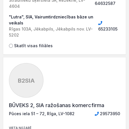
Strādnieku šķērsiela 5A, Rēzekne, LV-
64632587
4604
"Lutra", SIA, Vairumtirdzniecības bāze un
veikals
Rīgas 103A, Jēkabpils, Jēkabpils nov. LV-
65233105
5202
Skatīt visas filiāles
B2SIA
BŪVEKS 2, SIA ražošanas komercfirma
Pūces iela 51 – 72, Rīga, LV-1082
29573950
VIETA NOZARĒ