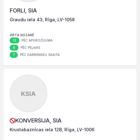
FORLI, SIA
Graudu iela 43, Rīga, LV-1058
VIETA NOZARĒ
13
PĒC APGROZĪJUMA
8
PĒC PEĻŅAS
7
PĒC DARBINIEKU SKAITA
KSIA
KONVERSIJA, SIA
Krustabaznīcas iela 12B, Rīga, LV-1006