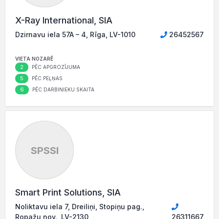
X-Ray International, SIA
Dzirnavu iela 57A – 4, Rīga, LV-1010
26452567
VIETA NOZARĒ
2
PĒC APGROZĪJUMA
5
PĒC PEĻŅAS
6
PĒC DARBINIEKU SKAITA
SPSSI
Smart Print Solutions, SIA
Noliktavu iela 7, Dreiliņi, Stopiņu pag.,
Ropažu nov., LV-2130
26311667