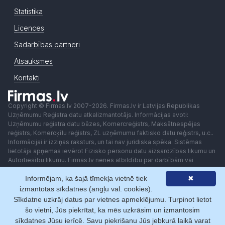
Statistika
Licences
Sadarbības partneri
Atsauksmes
Kontakti
Copyright © Firmas.lv 2007-2026. Firmas.lv ir Latvijas Republikas
Uzņēmumu Reģistra datu atkalizmantotājs. Informācijas avoti:
Uzņēmumu reģistra datu bāzes, Komercreģistrs, Maksātnespējas
reģistrs, Komercķīlu reģistrs, ZL uzņēmumu faktisko datu reģistrs, u.c..
Informācijai ir izziņas raksturs, un tai nav juridiska spēka. Sistēmas
lietotājs apņemas ievērot Fizisko personu datu aizsardzības likumu un
Autortiesību likumu. Firmas.lv nenes atbildību par darbībām vai
lēmumiem, kas balstīti uz saņemto pakalpojumu. Lietotājam aizliegts
Informējam, ka šajā tīmekļa vietnē tiek
✖
izmantot jebkādas automatizētas sistēmas vai iekārtas (robotus)
piekļuvei sistēmai bez rakstiskas saskaņošanas ar Firmas.lv. Galvenā
izmantotas sīkdatnes (angļu val. cookies).
redaktore: Ingūna Pempere.
Sīkdatne uzkrāj datus par vietnes apmeklējumu. Turpinot lietot
Lietošanas noteikumi
Privātuma politika
Norēķini ar
šo vietni, Jūs piekrītat, ka mēs uzkrāsim un izmantosim
sīkdatnes Jūsu ierīcē. Savu piekrišanu Jūs jebkurā laikā varat