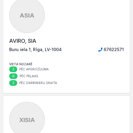
ASIA
AVIRO, SIA
Buru iela 1, Rīga, LV-1004
67622571
VIETA NOZARĒ
3
PĒC APGROZĪJUMA
6
PĒC PEĻŅAS
3
PĒC DARBINIEKU SKAITA
XISIA