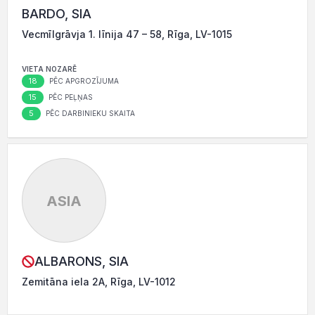
BARDO, SIA
Vecmīlgrāvja 1. līnija 47 – 58, Rīga, LV-1015
VIETA NOZARĒ
18
PĒC APGROZĪJUMA
15
PĒC PEĻŅAS
5
PĒC DARBINIEKU SKAITA
ASIA
ALBARONS, SIA
Zemitāna iela 2A, Rīga, LV-1012