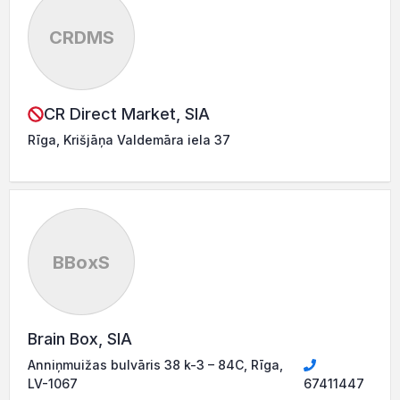
CRDMS
CR Direct Market, SIA
Rīga, Krišjāņa Valdemāra iela 37
BBoxS
Brain Box, SIA
Anniņmuižas bulvāris 38 k-3 – 84C, Rīga,
LV-1067
67411447