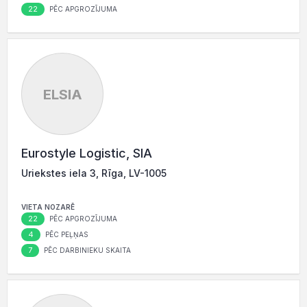
22
PĒC APGROZĪJUMA
ELSIA
Eurostyle Logistic, SIA
Uriekstes iela 3, Rīga, LV-1005
VIETA NOZARĒ
22
PĒC APGROZĪJUMA
4
PĒC PEĻŅAS
7
PĒC DARBINIEKU SKAITA