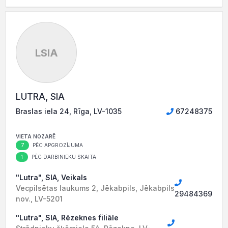
LSIA
LUTRA, SIA
Braslas iela 24, Rīga, LV-1035
67248375
VIETA NOZARĒ
7
PĒC APGROZĪJUMA
1
PĒC DARBINIEKU SKAITA
"Lutra", SIA, Veikals
Vecpilsētas laukums 2, Jēkabpils, Jēkabpils
29484369
nov., LV-5201
"Lutra", SIA, Rēzeknes filiāle