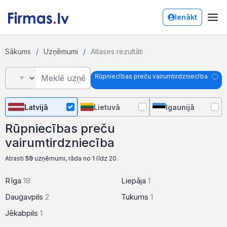
Ienākt
Sākums
Uzņēmumi
Atlases rezultāti
Rūpniecības preču vairumtirdzniecība
Latvijā
Lietuvā
Igaunijā
Rūpniecības preču
vairumtirdzniecība
Atrasti
59
uzņēmumi, rāda no 1 līdz 20.
Rīga
18
Liepāja
1
Daugavpils
2
Tukums
1
Jēkabpils
1