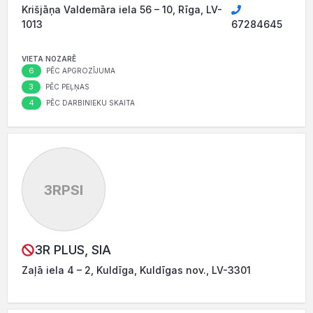
Krišjāņa Valdemāra iela 56 – 10, Rīga, LV-
1013
67284645
VIETA NOZARĒ
6
PĒC APGROZĪJUMA
3
PĒC PEĻŅAS
4
PĒC DARBINIEKU SKAITA
3RPSI
3R PLUS, SIA
Zaļā iela 4 – 2, Kuldīga, Kuldīgas nov., LV-3301