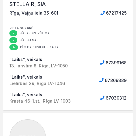
STELLA R, SIA
Rīga, Vaļņu iela 35-601
67217425
VIETA NOZARĒ
7
PĒC APGROZĪJUMA
7
PĒC PEĻŅAS
4
PĒC DARBINIEKU SKAITA
"Laiks", veikals
67399168
13. janvāra 8, Rīga, LV-1050
"Laiks", veikals
67869389
Lielirbes 29, Rīga LV-1046
"Laiks", veikals
67030312
Krasta 46-1.st., Rīga LV-1003