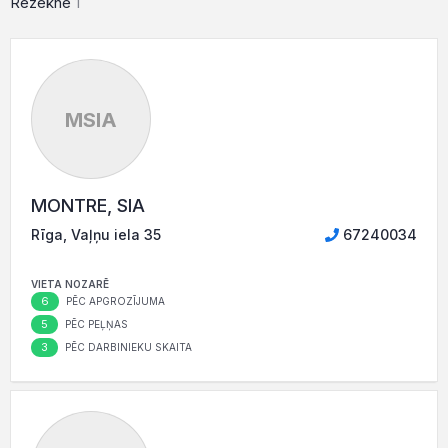
Rēzekne
1
MSIA
MONTRE, SIA
Rīga, Vaļņu iela 35
67240034
VIETA NOZARĒ
6
PĒC APGROZĪJUMA
5
PĒC PEĻŅAS
3
PĒC DARBINIEKU SKAITA