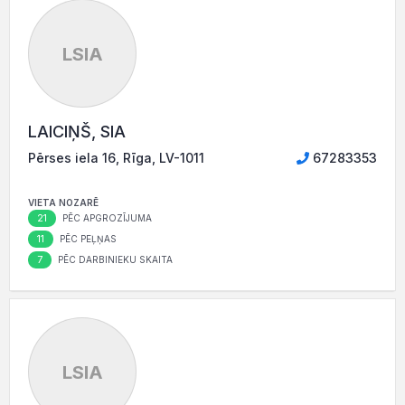
LSIA
LAICIŅŠ, SIA
Pērses iela 16, Rīga, LV-1011
67283353
VIETA NOZARĒ
21
PĒC APGROZĪJUMA
11
PĒC PEĻŅAS
7
PĒC DARBINIEKU SKAITA
LSIA