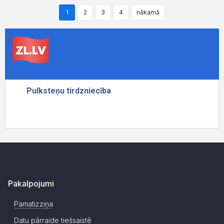
1
2
3
4
nākamā
Pakalpojumi
Pamatizziņa
Datu pārraide tiešsaistē