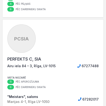
4
PĒC PEĻŅAS
6
PĒC DARBINIEKU SKAITA
PCSIA
PERFEKTS C, SIA
Airu iela 84 – 3, Rīga, LV-1015
67277488
VIETA NOZARĒ
11
PĒC APGROZĪJUMA
6
PĒC DARBINIEKU SKAITA
"Meistars", salons
67282017
Marijas 4-1, Rīga LV-1050