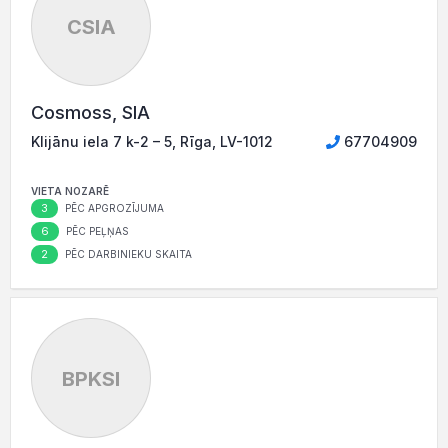
CSIA
Cosmoss, SIA
Klijānu iela 7 k-2 – 5, Rīga, LV-1012
67704909
VIETA NOZARĒ
3
PĒC APGROZĪJUMA
6
PĒC PEĻŅAS
2
PĒC DARBINIEKU SKAITA
BPKSI