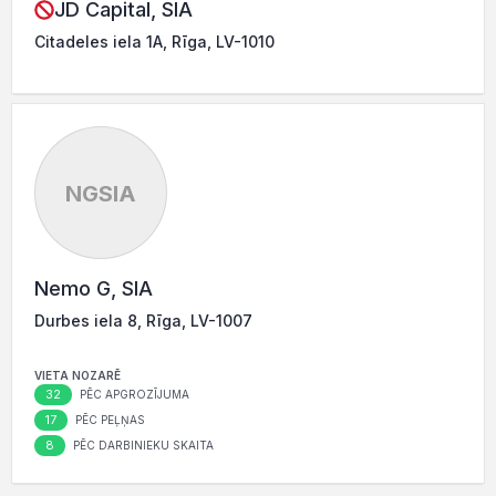
JD Capital, SIA
Citadeles iela 1A, Rīga, LV-1010
NGSIA
Nemo G, SIA
Durbes iela 8, Rīga, LV-1007
VIETA NOZARĒ
32
PĒC APGROZĪJUMA
17
PĒC PEĻŅAS
8
PĒC DARBINIEKU SKAITA