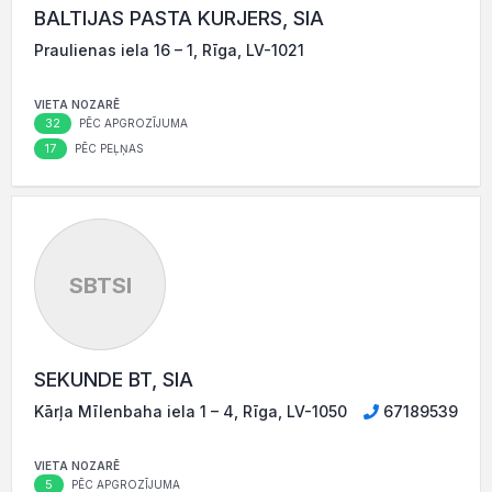
BALTIJAS PASTA KURJERS, SIA
Praulienas iela 16 – 1, Rīga, LV-1021
VIETA NOZARĒ
32
PĒC APGROZĪJUMA
17
PĒC PEĻŅAS
SBTSI
SEKUNDE BT, SIA
Kārļa Mīlenbaha iela 1 – 4, Rīga, LV-1050
67189539
VIETA NOZARĒ
5
PĒC APGROZĪJUMA