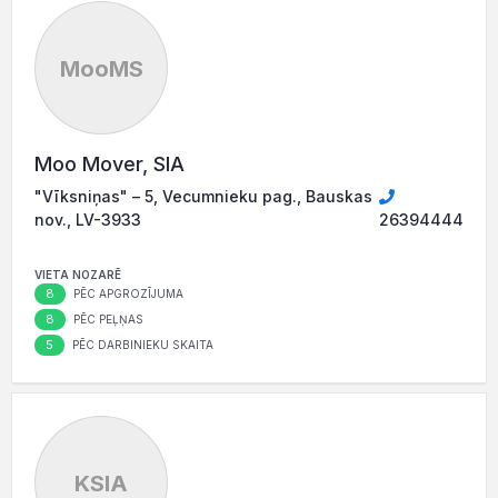
MooMS
Moo Mover, SIA
"Vīksniņas" – 5, Vecumnieku pag., Bauskas
nov., LV-3933
26394444
VIETA NOZARĒ
8
PĒC APGROZĪJUMA
8
PĒC PEĻŅAS
5
PĒC DARBINIEKU SKAITA
KSIA