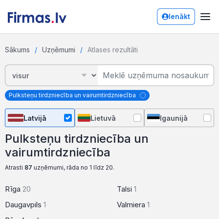
Ienākt
Sākums
Uzņēmumi
Atlases rezultāti
Pulksteņu tirdzniecība un vairumtirdzniecība
Latvijā
Lietuvā
Igaunijā
Pulksteņu tirdzniecība un
vairumtirdzniecība
Atrasti
87
uzņēmumi, rāda no 1 līdz 20.
Rīga
20
Talsi
1
Daugavpils
1
Valmiera
1