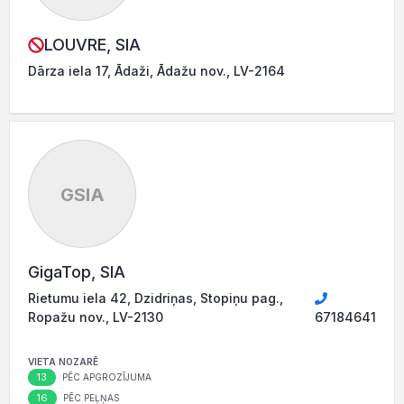
LOUVRE, SIA
Dārza iela 17, Ādaži, Ādažu nov., LV-2164
GSIA
GigaTop, SIA
Rietumu iela 42, Dzidriņas, Stopiņu pag.,
Ropažu nov., LV-2130
67184641
VIETA NOZARĒ
13
PĒC APGROZĪJUMA
16
PĒC PEĻŅAS