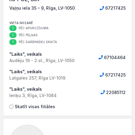
Vaļņu iela 35 – 9, Rīga, LV-1050
67217425
VIETA NOZARĒ
1
PĒC APGROZĪJUMA
1
PĒC PEĻŅAS
1
PĒC DARBINIEKU SKAITA
"Laiks", veikals
67104464
Audēju 16 - 2.st., Rīga, LV-1050
"Laiks", veikals
67217425
Latgales 257, Rīga LV-1019
"Laiks", veikals
22085112
Ieriķu 3, Rīga, LV-1084
Skatīt visas filiāles