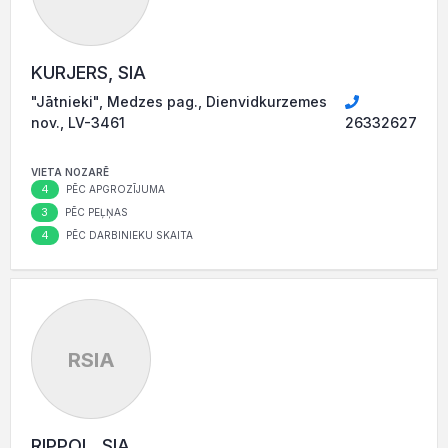
KURJERS, SIA
"Jātnieki", Medzes pag., Dienvidkurzemes
nov., LV-3461
26332627
VIETA NOZARĒ
4
PĒC APGROZĪJUMA
3
PĒC PEĻŅAS
4
PĒC DARBINIEKU SKAITA
RSIA
RIPPOL, SIA