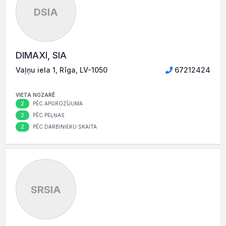
DSIA
DIMAXI, SIA
Vaļņu iela 1, Rīga, LV-1050
67212424
VIETA NOZARĒ
2
PĒC APGROZĪJUMA
2
PĒC PEĻŅAS
2
PĒC DARBINIEKU SKAITA
SRSIA