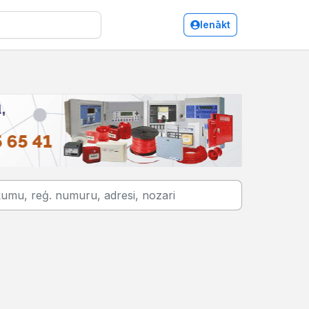
Ienākt
Piena pārstrāde, pārtika