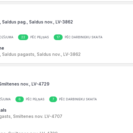
, Saldus pag., Saldus nov., LV-3862
22
17
OZĪJUMA
PĒC PEĻŅAS
PĒC DARBINIEKU SKAITA
ne
, Saldus pagasts, Saldus nov., LV-3862
 Smiltenes nov., LV-4729
6
7
ZĪJUMA
PĒC PEĻŅAS
PĒC DARBINIEKU SKAITA
kals
gasts, Smiltenes nov. LV-4707