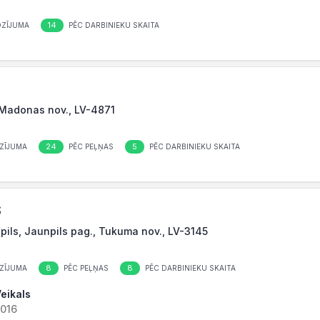
14
OZĪJUMA
PĒC DARBINIEKU SKAITA
, Madonas nov., LV-4871
24
5
ZĪJUMA
PĒC PEĻŅAS
PĒC DARBINIEKU SKAITA
S
pils, Jaunpils pag., Tukuma nov., LV-3145
8
8
ZĪJUMA
PĒC PEĻŅAS
PĒC DARBINIEKU SKAITA
Veikals
2016