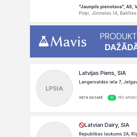
"Jaunpils pienotava", AS, 
Piņķi, Jūrmalas 14, Babīte
Latvijas Piens, SIA
Langervaldes iela 7, Jelga
LPSIA
6
VIETA NOZARĒ
PĒC APGRO
Latvian Dairy, SIA
Republikas laukums 2A, Rī