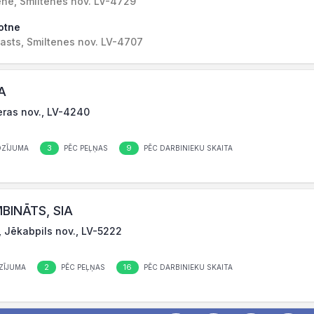
ene, Smiltenes nov. LV-4729
otne
asts, Smiltenes nov. LV-4707
IA
ieras nov., LV-4240
3
9
OZĪJUMA
PĒC PEĻŅAS
PĒC DARBINIEKU SKAITA
BINĀTS, SIA
., Jēkabpils nov., LV-5222
2
16
ZĪJUMA
PĒC PEĻŅAS
PĒC DARBINIEKU SKAITA