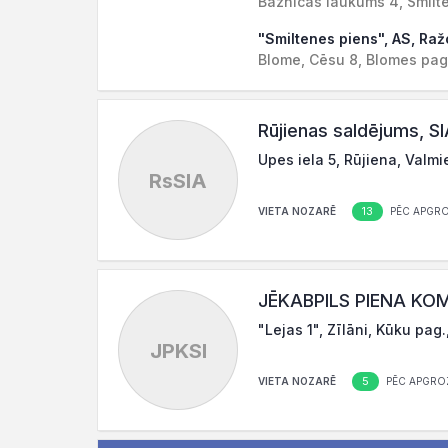
Baznīcas laukums 4, Smilt
"Smiltenes piens", AS, Raž
Blome, Cēsu 8, Blomes pag
Rūjienas saldējums, S
Upes iela 5, Rūjiena, Valm
RsSIA
13
VIETA NOZARĒ
PĒC APGR
JĒKABPILS PIENA KOM
"Lejas 1", Zīlāni, Kūku pag
JPKSI
5
VIETA NOZARĒ
PĒC APGRO