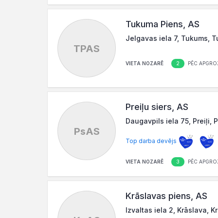
Tukuma Piens, AS
Jelgavas iela 7, Tukums, T
TPAS
2
VIETA NOZARĒ
PĒC APGRO
Preiļu siers, AS
Daugavpils iela 75, Preiļi, 
PsAS
Top darba devējs
3
VIETA NOZARĒ
PĒC APGRO
Krāslavas piens, AS
Izvaltas iela 2, Krāslava, 