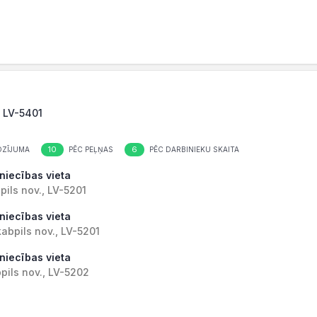
, LV-5401
10
6
OZĪJUMA
PĒC PEĻŅAS
PĒC DARBINIEKU SKAITA
zniecības vieta
pils nov., LV-5201
zniecības vieta
abpils nov., LV-5201
zniecības vieta
pils nov., LV-5202