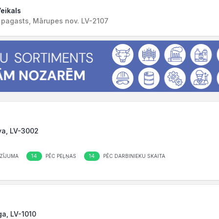
Veikals
s pagasts, Mārupes nov. LV-2107
va, LV-3002
14
14
ZĪJUMA
PĒC PEĻŅAS
PĒC DARBINIEKU SKAITA
ga, LV-1010