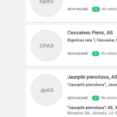
KpAS
15
VIETA NOZARĒ
PĒC APGR
Cesvaines Piens, AS
Rūpnīcas iela 1, Cesvaine
CPAS
9
VIETA NOZARĒ
PĒC APGRO
Jaunpils pienotava, A
"Jaunpils pienotava", Jaun
JpAS
8
VIETA NOZARĒ
PĒC APGRO
"Jaunpils pienotava", AS, 
Nometņu 9A, Jūrmala, LV-