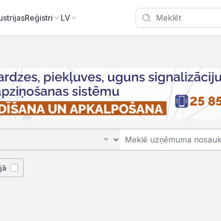
ustrijas
Reģistri
LV
jā