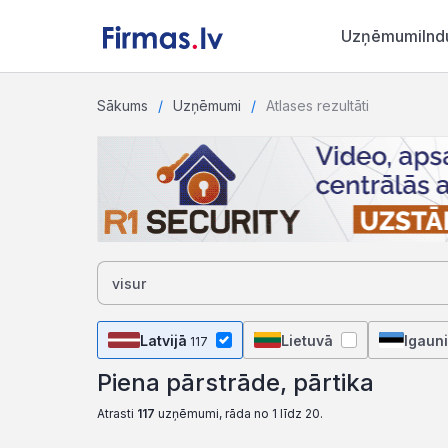
Uzņēmumi
Ind
Sākums
Uzņēmumi
Atlases rezultāti
Latvijā
Lietuvā
Igauni
117
Piena pārstrāde, pārtika
Atrasti
117
uzņēmumi, rāda no 1 līdz 20.