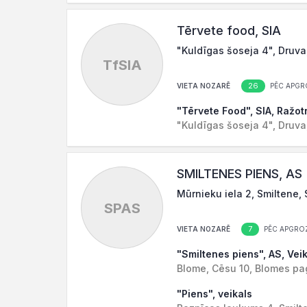
Tērvete food, SIA
"Kuldīgas šoseja 4", Druva
TfSIA
26
VIETA NOZARĒ
PĒC APGR
"Tērvete Food", SIA, Ražot
"Kuldīgas šoseja 4", Druva
SMILTENES PIENS, AS
Mūrnieku iela 2, Smiltene,
SPAS
7
VIETA NOZARĒ
PĒC APGRO
"Smiltenes piens", AS, Vei
Blome, Cēsu 10, Blomes pa
"Piens", veikals