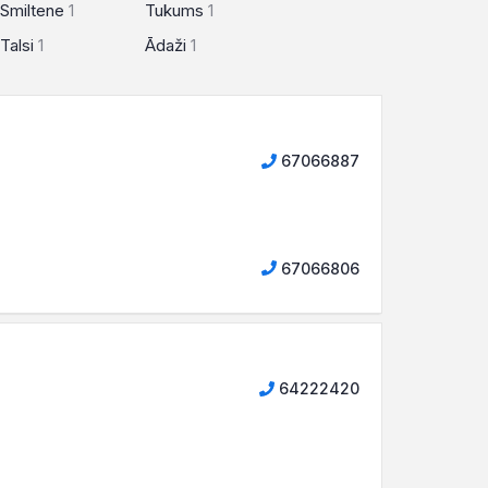
Smiltene
1
Tukums
1
Talsi
1
Ādaži
1
67066887
67066806
64222420