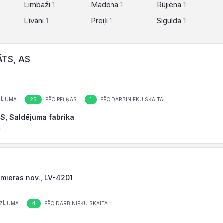
Limbaži
1
Madona
1
Rūjiena
1
Līvāni
1
Preiļi
1
Sigulda
1
ĀTS, AS
25
1
ĪJUMA
PĒC PEĻŅAS
PĒC DARBINIEKU SKAITA
AS, Saldējuma fabrika
4
lmieras nov., LV-4201
4
ZĪJUMA
PĒC DARBINIEKU SKAITA