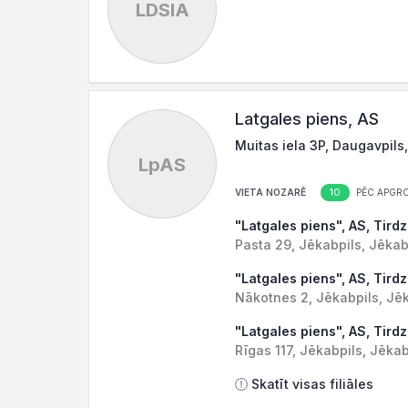
LDSIA
Latgales piens, AS
Muitas iela 3P, Daugavpils
LpAS
10
VIETA NOZARĒ
PĒC APGR
"Latgales piens", AS, Tird
Pasta 29, Jēkabpils, Jēkab
"Latgales piens", AS, Tird
Nākotnes 2, Jēkabpils, Jēk
"Latgales piens", AS, Tird
Rīgas 117, Jēkabpils, Jēkab
Skatīt visas filiāles