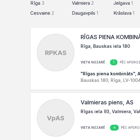
Rīga
3
Valmiera
2
Jelgava
1
Cesvaine
2
Daugavpils
1
Krāslava
1
RĪGAS PIENA KOMBIN
Rīga, Bauskas iela 180
RPKAS
1
VIETA NOZARĒ
PĒC APGROZ
"Rīgas piena kombināts", 
Bauskas 180, Rīga, LV-100
Valmieras piens, AS
Rīgas iela 93, Valmiera, Va
VpAS
4
VIETA NOZARĒ
PĒC APGRO