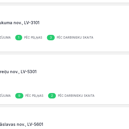
ukuma nov., LV-3101
1
3
ZĪJUMA
PĒC PEĻŅAS
PĒC DARBINIEKU SKAITA
Preiļu nov., LV-5301
9
2
ZĪJUMA
PĒC PEĻŅAS
PĒC DARBINIEKU SKAITA
Krāslavas nov., LV-5601