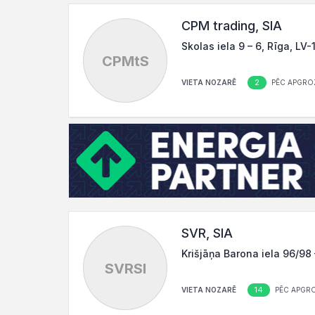
CPM trading, SIA
Skolas iela 9 – 6, Rīga, LV-
CPMtS
2
VIETA NOZARĒ
PĒC APGRO
SVR, SIA
Krišjāņa Barona iela 96/98 
SVRSI
14
VIETA NOZARĒ
PĒC APGR