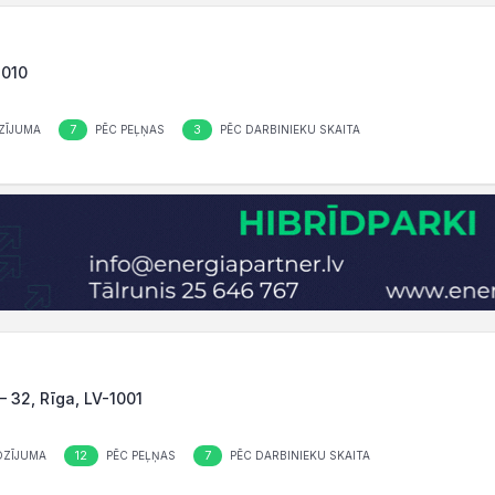
1010
7
3
ZĪJUMA
PĒC PEĻŅAS
PĒC DARBINIEKU SKAITA
– 32, Rīga, LV-1001
12
7
OZĪJUMA
PĒC PEĻŅAS
PĒC DARBINIEKU SKAITA