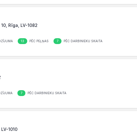
 10, Rīga, LV-1082
13
7
OZĪJUMA
PĒC PEĻŅAS
PĒC DARBINIEKU SKAITA
2
7
OZĪJUMA
PĒC DARBINIEKU SKAITA
, LV-1010