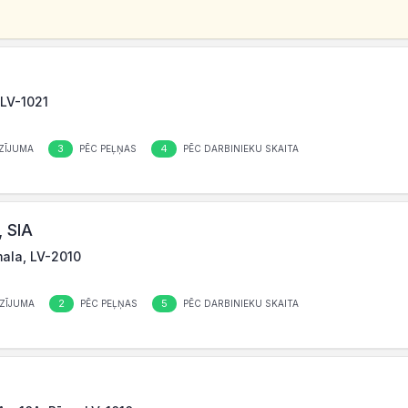
 LV-1021
3
4
ZĪJUMA
PĒC PEĻŅAS
PĒC DARBINIEKU SKAITA
 SIA
mala, LV-2010
2
5
ZĪJUMA
PĒC PEĻŅAS
PĒC DARBINIEKU SKAITA