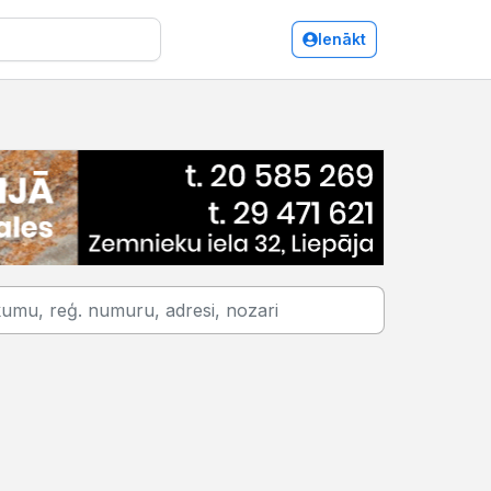
Ienākt
Papīra un tā izstrādājumu vairumtirdzniecība