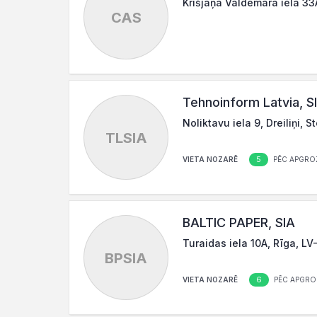
Krišjāņa Valdemāra iela 33A
CAS
Tehnoinform Latvia, S
Noliktavu iela 9, Dreiliņi, 
TLSIA
5
VIETA NOZARĒ
PĒC APGRO
BALTIC PAPER, SIA
Turaidas iela 10A, Rīga, LV
BPSIA
6
VIETA NOZARĒ
PĒC APGRO