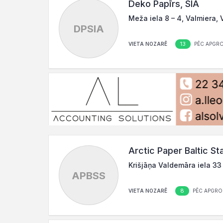
Deko Papīrs, SIA
Meža iela 8 – 4, Valmiera, 
DPSIA
13
VIETA NOZARĒ
PĒC APGR
Arctic Paper Baltic St
Krišjāņa Valdemāra iela 33 
APBSS
8
VIETA NOZARĒ
PĒC APGRO