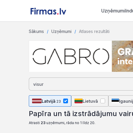
Uzņēmumi
Ind
Sākums
Uzņēmumi
Atlases rezultāti
Latvijā
Lietuvā
Igauni
23
Papīra un tā izstrādājumu vai
Atrasti
23
uzņēmumi, rāda no 1 līdz 20.