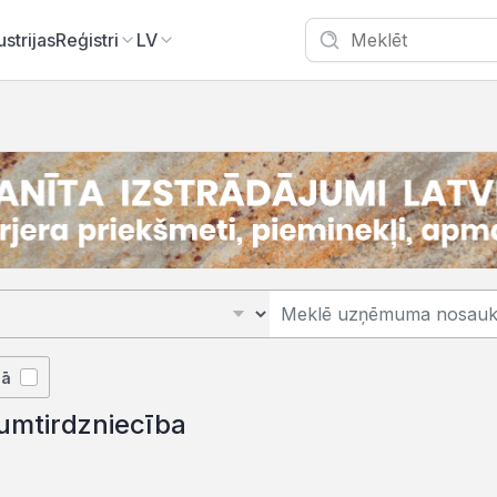
ustrijas
Reģistri
LV
jā
rumtirdzniecība