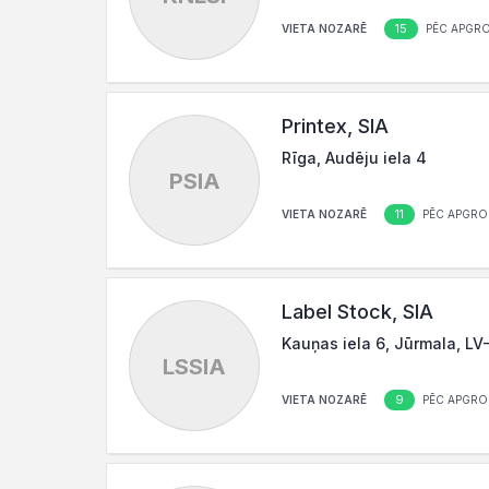
15
VIETA NOZARĒ
PĒC APGR
Printex, SIA
Rīga, Audēju iela 4
PSIA
11
VIETA NOZARĒ
PĒC APGRO
Label Stock, SIA
Kauņas iela 6, Jūrmala, LV
LSSIA
9
VIETA NOZARĒ
PĒC APGRO