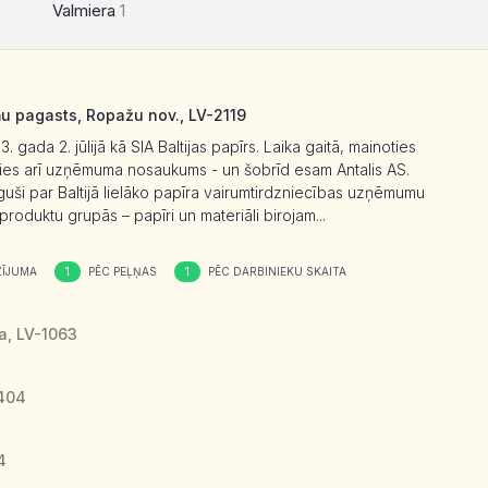
Valmiera
1
ņu pagasts, Ropažu nov., LV-2119
gada 2. jūlijā kā SIA Baltijas papīrs. Laika gaitā, mainoties
ījies arī uzņēmuma nosaukums - un šobrīd esam Antalis AS.
guši par Baltijā lielāko papīra vairumtirdzniecības uzņēmumu
produktu grupās – papīri un materiāli birojam...
1
1
ĪJUMA
PĒC PEĻŅAS
PĒC DARBINIEKU SKAITA
ga, LV-1063
5404
4