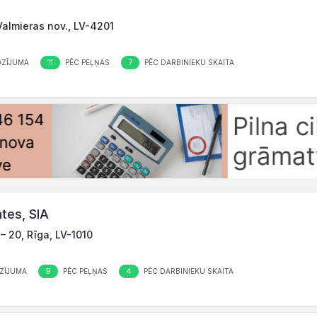
Valmieras nov., LV-4201
11
7
OZĪJUMA
PĒC PEĻŅAS
PĒC DARBINIEKU SKAITA
ates, SIA
– 20, Rīga, LV-1010
9
4
ZĪJUMA
PĒC PEĻŅAS
PĒC DARBINIEKU SKAITA