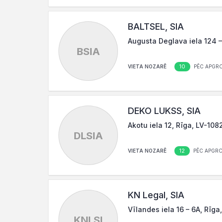
BALTSEL, SIA
Augusta Deglava iela 124 –
BSIA
10
VIETA NOZARĒ
PĒC APGR
DEKO LUKSS, SIA
Akotu iela 12, Rīga, LV-108
DLSIA
12
VIETA NOZARĒ
PĒC APGR
KN Legal, SIA
Vīlandes iela 16 – 6A, Rīga
KNLSI