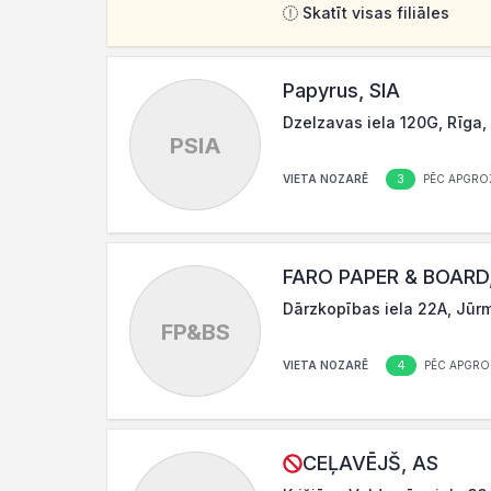
Skatīt visas filiāles
Papyrus, SIA
Dzelzavas iela 120G, Rīga,
PSIA
3
VIETA NOZARĒ
PĒC APGRO
FARO PAPER & BOARD,
Dārzkopības iela 22A, Jūr
FP&BS
4
VIETA NOZARĒ
PĒC APGRO
CEĻAVĒJŠ, AS