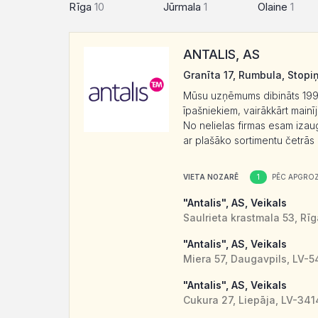
Rīga
10
Jūrmala
1
Olaine
1
ANTALIS, AS
Granīta 17, Rumbula, Stopi
Mūsu uzņēmums dibināts 1993. 
īpašniekiem, vairākkārt main
No nelielas firmas esam izau
ar plašāko sortimentu četrās 
1
VIETA NOZARĒ
PĒC APGROZ
"Antalis", AS, Veikals
Saulrieta krastmala 53, Rī
"Antalis", AS, Veikals
Miera 57, Daugavpils, LV-
"Antalis", AS, Veikals
Cukura 27, Liepāja, LV-341