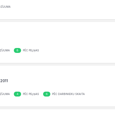
OZĪJUMA
8
ZĪJUMA
PĒC PEĻŅAS
-2011
4
6
ZĪJUMA
PĒC PEĻŅAS
PĒC DARBINIEKU SKAITA