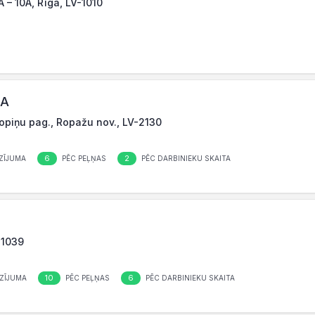
 – 10A, Rīga, LV-1010
IA
Stopiņu pag., Ropažu nov., LV-2130
6
2
ZĪJUMA
PĒC PEĻŅAS
PĒC DARBINIEKU SKAITA
-1039
10
6
ZĪJUMA
PĒC PEĻŅAS
PĒC DARBINIEKU SKAITA