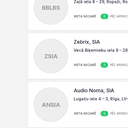
Zaļā iela 8 – 29, Ropaži, 
BBLBS
2
VIETA NOZARĒ
PĒC APGRO
Zebrix, SIA
Vecā Biķernieku iela 9 – 28
ZSIA
7
VIETA NOZARĒ
PĒC APGRO
Audio Noma, SIA
Lugažu iela 4 – 3, Rīga, LV
ANSIA
5
VIETA NOZARĒ
PĒC APGRO