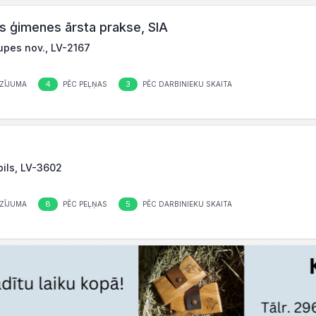
s ģimenes ārsta prakse, SIA
upes nov., LV-2167
4
3
ZĪJUMA
PĒC PEĻŅAS
PĒC DARBINIEKU SKAITA
pils, LV-3602
8
5
ZĪJUMA
PĒC PEĻŅAS
PĒC DARBINIEKU SKAITA