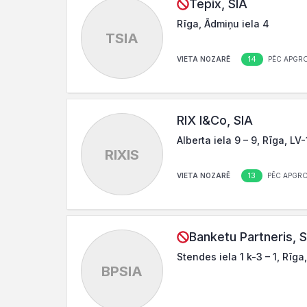
Tepix, SIA
Rīga, Ādmiņu iela 4
TSIA
14
VIETA NOZARĒ
PĒC APGR
RIX I&Co, SIA
Alberta iela 9 – 9, Rīga, LV
RIXIS
13
VIETA NOZARĒ
PĒC APGR
Banketu Partneris, S
Stendes iela 1 k-3 – 1, Rīga
BPSIA