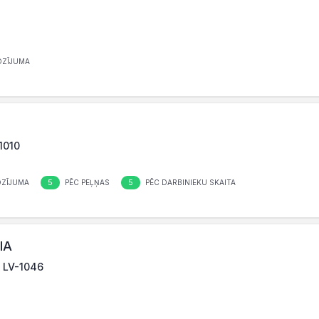
OZĪJUMA
-1010
5
5
OZĪJUMA
PĒC PEĻŅAS
PĒC DARBINIEKU SKAITA
IA
, LV-1046