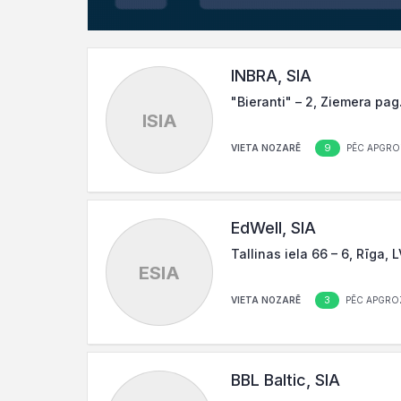
INBRA, SIA
"Bieranti" – 2, Ziemera pag
ISIA
9
VIETA NOZARĒ
PĒC APGRO
EdWell, SIA
Tallinas iela 66 – 6, Rīga, 
ESIA
3
VIETA NOZARĒ
PĒC APGRO
BBL Baltic, SIA