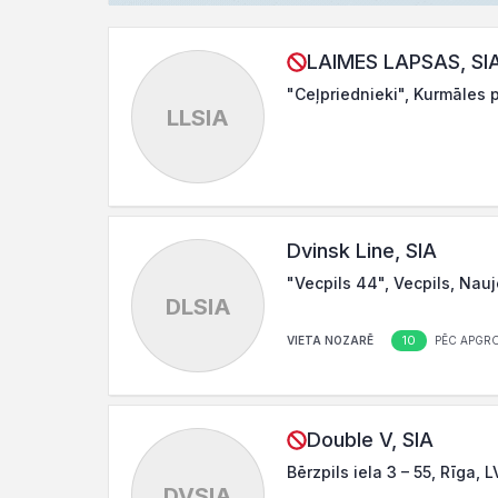
LAIMES LAPSAS, SI
"Ceļpriednieki", Kurmāles 
LLSIA
Dvinsk Line, SIA
"Vecpils 44", Vecpils, Na
DLSIA
10
VIETA NOZARĒ
PĒC APGR
Double V, SIA
Bērzpils iela 3 – 55, Rīga, 
DVSIA