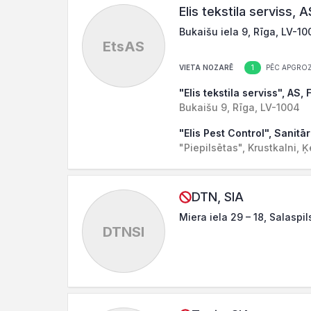
Elis tekstila serviss, A
Bukaišu iela 9, Rīga, LV-10
EtsAS
1
VIETA NOZARĒ
PĒC APGROZ
"Elis tekstila serviss", AS, F
Bukaišu 9, Rīga, LV-1004
"Elis Pest Control", Sanitā
"Piepilsētas", Krustkalni,
DTN, SIA
Miera iela 29 – 18, Salaspil
DTNSI