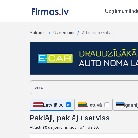
Uzņēmumi
Ind
Sākums
Uzņēmumi
Atlases rezultāti
Latvijā
Lietuvā
Igauni
30
Paklāji, paklāju serviss
Atrasti
30
uzņēmumi, rāda no 1 līdz 20.