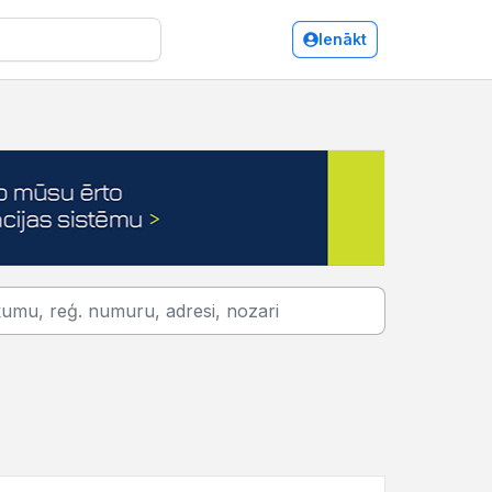
Ienākt
Paklāji, paklāju serviss