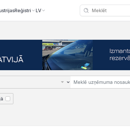
ustrijas
Reģistri
LV
jā