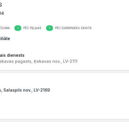
S
04
1
1
ĪJUMA
PĒC PEĻŅAS
PĒC DARBINIEKU SKAITA
iliāle
rais dienests
 Ķekavas pagasts, Ķekavas nov., LV-2111
s, Salaspils nov., LV-2169