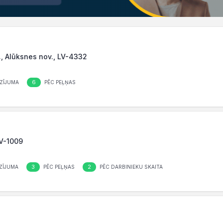
., Alūksnes nov., LV-4332
6
ZĪJUMA
PĒC PEĻŅAS
LV-1009
3
2
ZĪJUMA
PĒC PEĻŅAS
PĒC DARBINIEKU SKAITA