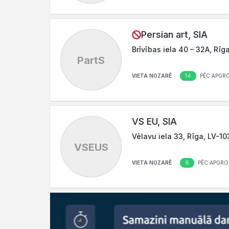
Persian art, SIA
Brīvības iela 40 – 32A, Rīg
PartS
14
VIETA NOZARĒ
PĒC APGR
VS EU, SIA
Vēlavu iela 33, Rīga, LV-10
VSEUS
6
VIETA NOZARĒ
PĒC APGRO