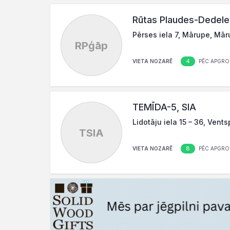
Rūtas Plaudes-Dedele
Pērses iela 7, Mārupe, Mār
RPģāp
4
VIETA NOZARĒ
PĒC APGRO
TEMĪDA-5, SIA
Lidotāju iela 15 – 36, Vents
TSIA
8
VIETA NOZARĒ
PĒC APGRO