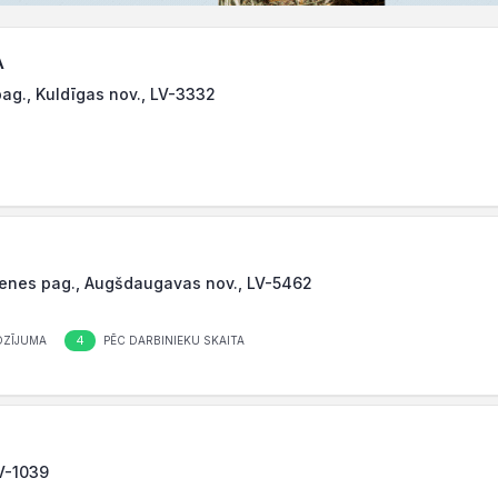
A
pag., Kuldīgas nov., LV-3332
ujenes pag., Augšdaugavas nov., LV-5462
4
OZĪJUMA
PĒC DARBINIEKU SKAITA
LV-1039