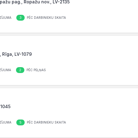
Ropažu pag., Ropažu nov., LV-2135
3
ZĪJUMA
PĒC DARBINIEKU SKAITA
, Rīga, LV-1079
2
ZĪJUMA
PĒC PEĻŅAS
-1045
5
ZĪJUMA
PĒC DARBINIEKU SKAITA