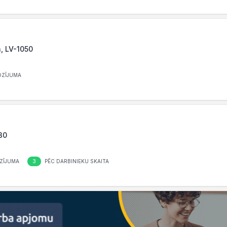
a, LV-1050
OZĪJUMA
30
3
ZĪJUMA
PĒC DARBINIEKU SKAITA