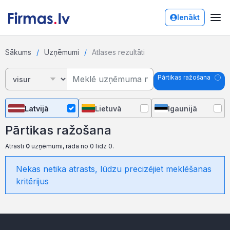
Ienākt
Sākums
Uzņēmumi
Atlases rezultāti
Pārtikas ražošana
Latvijā
Lietuvā
Igaunijā
Pārtikas ražošana
Atrasti
0
uzņēmumi, rāda no 0 līdz 0.
Nekas netika atrasts, lūdzu precizējiet meklēšanas
kritērijus