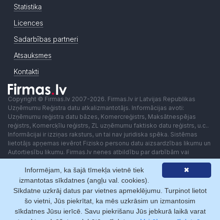
Statistika
Licences
Sadarbības partneri
Atsauksmes
Kontakti
Copyright © Firmas.lv 2007-2026. Firmas.lv ir Latvijas Republikas
Uzņēmumu Reģistra datu atkalizmantotājs. Informācijas avoti:
Uzņēmumu reģistra datu bāzes, Komercreģistrs, Maksātnespējas
reģistrs, Komercķīlu reģistrs, ZL uzņēmumu faktisko datu reģistrs, u.c..
Informācijai ir izziņas raksturs, un tai nav juridiska spēka. Sistēmas
lietotājs apņemas ievērot Fizisko personu datu aizsardzības likumu un
Autortiesību likumu. Firmas.lv nenes atbildību par darbībām vai
lēmumiem, kas balstīti uz saņemto pakalpojumu. Lietotājam aizliegts
Informējam, ka šajā tīmekļa vietnē tiek
✖
izmantot jebkādas automatizētas sistēmas vai iekārtas (robotus)
piekļuvei sistēmai bez rakstiskas saskaņošanas ar Firmas.lv. Galvenā
izmantotas sīkdatnes (angļu val. cookies).
redaktore: Ingūna Pempere.
Sīkdatne uzkrāj datus par vietnes apmeklējumu. Turpinot lietot
Lietošanas noteikumi
Privātuma politika
Norēķini ar
šo vietni, Jūs piekrītat, ka mēs uzkrāsim un izmantosim
sīkdatnes Jūsu ierīcē. Savu piekrišanu Jūs jebkurā laikā varat