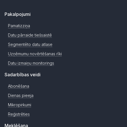
Pakalpojumi
Pamatizziņa
Datu pārraide tiešsaistē
Segmentēto datu atlase
Uzņēmumu novērtēšanas rīki
Datu izmaiņu monitorings
Sadarbības veidi
Abonēšana
Dienas pieeja
Mikropirkumi
Reģistrēties
Meklēšana