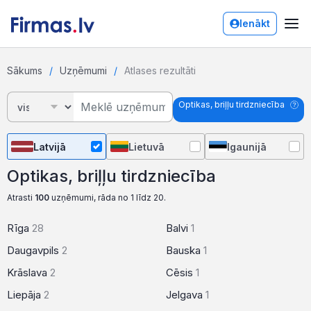
Ienākt
Sākums
Uzņēmumi
Atlases rezultāti
Optikas, briļļu tirdzniecība
Latvijā
Lietuvā
Igaunijā
Optikas, briļļu tirdzniecība
Atrasti
100
uzņēmumi, rāda no 1 līdz 20.
Rīga
28
Balvi
1
Daugavpils
2
Bauska
1
Krāslava
2
Cēsis
1
Liepāja
2
Jelgava
1