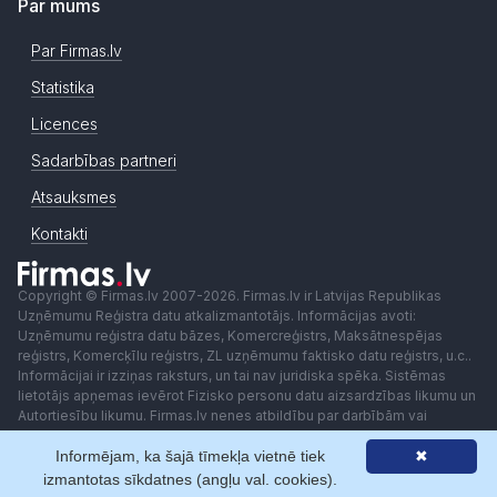
Par mums
Par Firmas.lv
Statistika
Licences
Sadarbības partneri
Atsauksmes
Kontakti
Copyright © Firmas.lv 2007-2026. Firmas.lv ir Latvijas Republikas
Uzņēmumu Reģistra datu atkalizmantotājs. Informācijas avoti:
Uzņēmumu reģistra datu bāzes, Komercreģistrs, Maksātnespējas
reģistrs, Komercķīlu reģistrs, ZL uzņēmumu faktisko datu reģistrs, u.c..
Informācijai ir izziņas raksturs, un tai nav juridiska spēka. Sistēmas
lietotājs apņemas ievērot Fizisko personu datu aizsardzības likumu un
Autortiesību likumu. Firmas.lv nenes atbildību par darbībām vai
lēmumiem, kas balstīti uz saņemto pakalpojumu. Lietotājam aizliegts
izmantot jebkādas automatizētas sistēmas vai iekārtas (robotus)
Informējam, ka šajā tīmekļa vietnē tiek
✖
piekļuvei sistēmai bez rakstiskas saskaņošanas ar Firmas.lv. Galvenā
izmantotas sīkdatnes (angļu val. cookies).
redaktore: Ingūna Pempere.