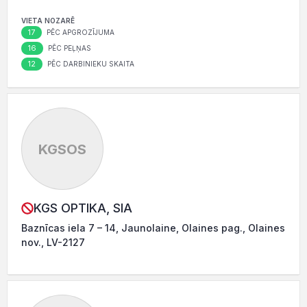
VIETA NOZARĒ
17
PĒC APGROZĪJUMA
16
PĒC PEĻŅAS
12
PĒC DARBINIEKU SKAITA
KGSOS
KGS OPTIKA, SIA
Baznīcas iela 7 – 14, Jaunolaine, Olaines pag., Olaines
nov., LV-2127