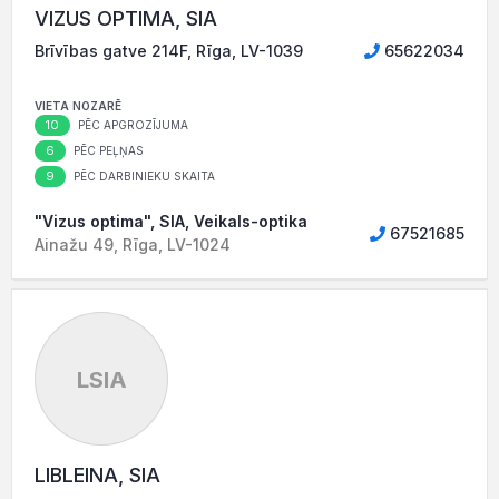
VIZUS OPTIMA, SIA
Brīvības gatve 214F, Rīga, LV-1039
65622034
VIETA NOZARĒ
10
PĒC APGROZĪJUMA
6
PĒC PEĻŅAS
9
PĒC DARBINIEKU SKAITA
"Vizus optima", SIA, Veikals-optika
67521685
Ainažu 49, Rīga, LV-1024
LSIA
LIBLEINA, SIA