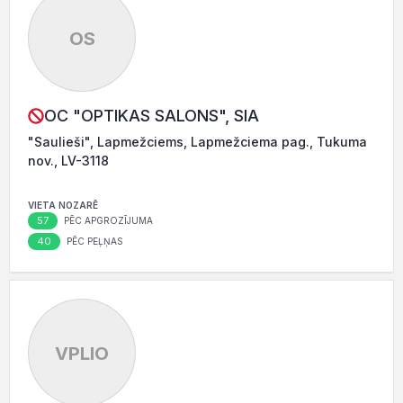
OS
OC "OPTIKAS SALONS", SIA
"Saulieši", Lapmežciems, Lapmežciema pag., Tukuma
nov., LV-3118
VIETA NOZARĒ
57
PĒC APGROZĪJUMA
40
PĒC PEĻŅAS
VPLIO