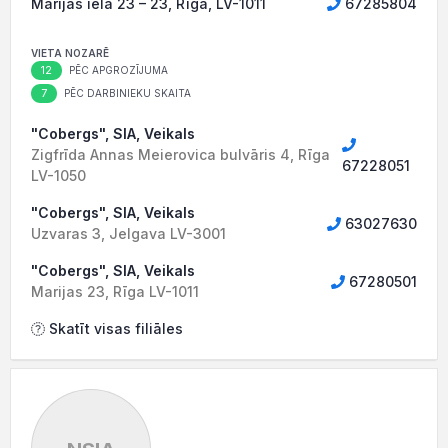
Marijas iela 23 – 23, Rīga, LV-1011
67285804
VIETA NOZARĒ
12
PĒC APGROZĪJUMA
7
PĒC DARBINIEKU SKAITA
"Cobergs", SIA, Veikals
Zigfrīda Annas Meierovica bulvāris 4, Rīga
67228051
LV-1050
"Cobergs", SIA, Veikals
63027630
Uzvaras 3, Jelgava LV-3001
"Cobergs", SIA, Veikals
67280501
Marijas 23, Rīga LV-1011
Skatīt visas filiāles