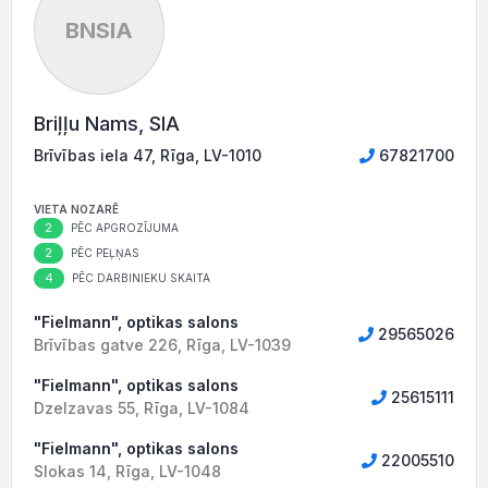
BNSIA
Briļļu Nams, SIA
Brīvības iela 47, Rīga, LV-1010
67821700
VIETA NOZARĒ
2
PĒC APGROZĪJUMA
2
PĒC PEĻŅAS
4
PĒC DARBINIEKU SKAITA
"Fielmann", optikas salons
29565026
Brīvības gatve 226, Rīga, LV-1039
"Fielmann", optikas salons
25615111
Dzelzavas 55, Rīga, LV-1084
"Fielmann", optikas salons
22005510
Slokas 14, Rīga, LV-1048