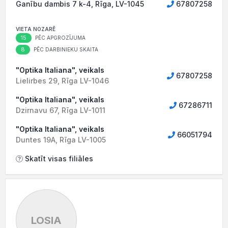
Ganību dambis 7 k-4, Rīga, LV-1045
67807258
VIETA NOZARĒ
15
PĒC APGROZĪJUMA
8
PĒC DARBINIEKU SKAITA
"Optika Italiana", veikals
67807258
Lielirbes 29, Rīga LV-1046
"Optika Italiana", veikals
67286711
Dzirnavu 67, Rīga LV-1011
"Optika Italiana", veikals
66051794
Duntes 19A, Rīga LV-1005
Skatīt visas filiāles
LOSIA