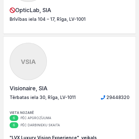
OpticLab, SIA
Brīvības iela 104 – 17, Rīga, LV-1001
VSIA
Visionaire, SIA
Tērbatas iela 30, Rīga, LV-1011
29448320
VIETA NOZARĒ
6
PĒC APGROZĪJUMA
6
PĒC DARBINIEKU SKAITA
"LVX Luxury Vision Experience", veikals