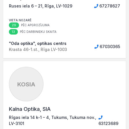
Ruses iela 6 – 21, Rīga, LV-1029
67278627
VIETA NOZARĒ
29
PĒC APGROZĪJUMA
13
PĒC DARBINIEKU SKAITA
"Oda optika", optikas centrs
67030365
Krasta 46-1.st., Rīga LV-1003
KOSIA
Kalna Optika, SIA
Rīgas iela 14 k-1 – 4, Tukums, Tukuma nov.,
LV-3101
63123689