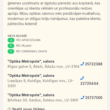
ģimenes uzņēmums ar ilgstošu pieredzi acu kopšanā, kas
orientējas uz klienta vēlmēm un profesionālu redzes
aprūpi. Mūsu optikas salonos mēs piedāvājam kvalitatīvus,
modernus un stilīgus briļļu risinājumus, kas palielina klientu
pārliecību ikdienā!
VIETA NOZARĒ
4
PĒC APGROZĪJUMA
5
PĒC PEĻŅAS
2
PĒC DARBINIEKU SKAITA
"Optika Metropole", salons
25722388
Rīgas gatve 5, Ādaži, Ādažu nov., LV-2164
"Optika Metropole", salons
Liepājas 9, Kuldīga, Kuldīgas nov., LV-
22725444
3301
"Optika Metropole", salons
25727005
Brīvības 30, Saldus, Saldus nov., LV-3801
Skatīt visas filiāles