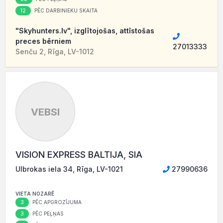
12
PĒC DARBINIEKU SKAITA
"Skyhunters.lv", izglītojošas, attīstošas
preces bērniem
27013333
Senču 2, Rīga, LV-1012
VEBSI
VISION EXPRESS BALTIJA, SIA
Ulbrokas iela 34, Rīga, LV-1021
27990636
VIETA NOZARĒ
3
PĒC APGROZĪJUMA
3
PĒC PEĻŅAS