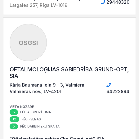
29448320
Latgales 257, Rīga LV-1019
OSGSI
OFTALMOLOĢIJAS SABIEDRĪBA GRUND-OPT,
SIA
Kārļa Baumaņa iela 9 – 3, Valmiera,
Valmieras nov., LV-4201
64222884
VIETA NOZARĒ
5
PĒC APGROZĪJUMA
12
PĒC PEĻŅAS
5
PĒC DARBINIEKU SKAITA
"Oftalmoloģijas sabiedrība Grund-opt", SIA,