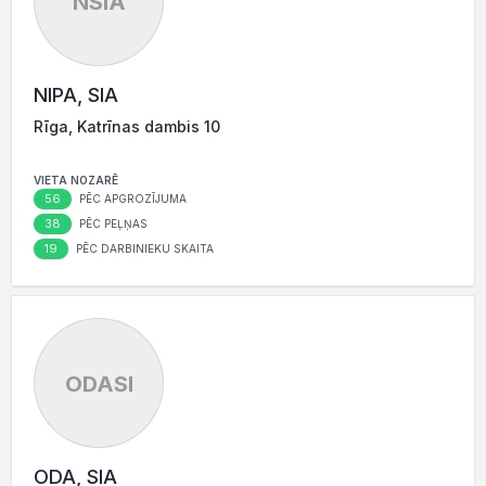
NSIA
NIPA, SIA
Rīga, Katrīnas dambis 10
VIETA NOZARĒ
56
PĒC APGROZĪJUMA
38
PĒC PEĻŅAS
19
PĒC DARBINIEKU SKAITA
ODASI
ODA, SIA