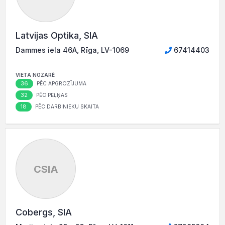
Latvijas Optika, SIA
Dammes iela 46A, Rīga, LV-1069
67414403
VIETA NOZARĒ
36
PĒC APGROZĪJUMA
32
PĒC PEĻŅAS
18
PĒC DARBINIEKU SKAITA
CSIA
Cobergs, SIA