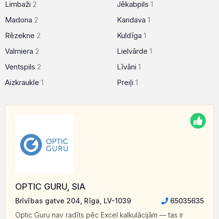
Limbaži
2
Jēkabpils
1
Madona
2
Kandava
1
Rēzekne
2
Kuldīga
1
Valmiera
2
Lielvārde
1
Ventspils
2
Līvāni
1
Aizkraukle
1
Preiļi
1
OPTIC GURU, SIA
Brīvības gatve 204, Rīga, LV-1039
65035635
Optic Guru nav radīts pēc Excel kalkulācijām — tas ir