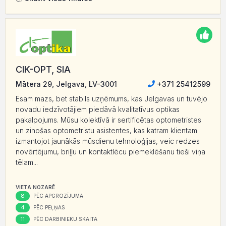
CIK-OPT, SIA
Mātera 29, Jelgava, LV-3001
+371 25412599
Esam mazs, bet stabils uzņēmums, kas Jelgavas un tuvējo
novadu iedzīvotājiem piedāvā kvalitatīvus optikas
pakalpojums. Mūsu kolektīvā ir sertificētas optometristes
un zinošas optometristu asistentes, kas katram klientam
izmantojot jaunākās mūsdienu tehnoloģijas, veic redzes
novērtējumu, briļļu un kontaktlēcu piemeklēšanu tieši viņa
tēlam...
VIETA NOZARĒ
8
PĒC APGROZĪJUMA
4
PĒC PEĻŅAS
11
PĒC DARBINIEKU SKAITA