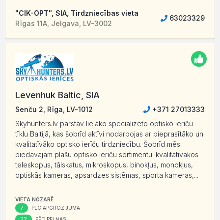
"CIK-OPT", SIA, Tirdzniecības vieta
63023329
Rīgas 11A, Jelgava, LV-3002
Levenhuk Baltic, SIA
Senču 2, Rīga, LV-1012
+371 27013333
Skyhunters.lv pārstāv lielāko specializēto optisko ierīču
tīklu Baltijā, kas šobrīd aktīvi nodarbojas ar pieprasītāko un
kvalitatīvāko optisko ierīču tirdzniecību. Šobrīd mēs
piedāvājam plašu optisko ierīču sortimentu: kvalitatīvākos
teleskopus, tālskatus, mikroskopus, binokļus, monokļus,
optiskās kameras, apsardzes sistēmas, sporta kameras,...
VIETA NOZARĒ
7
PĒC APGROZĪJUMA
22
PĒC PEĻŅAS