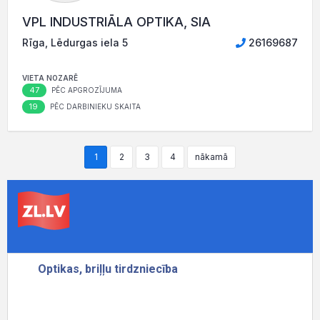
VPL INDUSTRIĀLA OPTIKA, SIA
Rīga, Lēdurgas iela 5
26169687
VIETA NOZARĒ
47
PĒC APGROZĪJUMA
19
PĒC DARBINIEKU SKAITA
1
2
3
4
nākamā