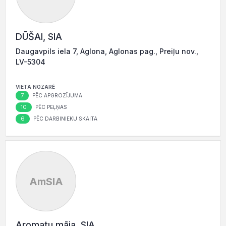
DŪŠAI, SIA
Daugavpils iela 7, Aglona, Aglonas pag., Preiļu nov.,
LV-5304
VIETA NOZARĒ
7
PĒC APGROZĪJUMA
10
PĒC PEĻŅAS
6
PĒC DARBINIEKU SKAITA
AmSIA
Aromatu māja, SIA