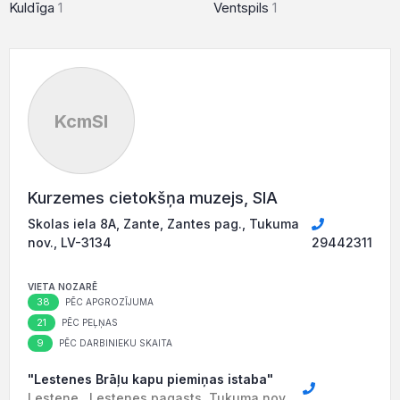
Kuldīga
1
Ventspils
1
KcmSI
Kurzemes cietokšņa muzejs, SIA
Skolas iela 8A, Zante, Zantes pag., Tukuma
nov., LV-3134
29442311
VIETA NOZARĒ
38
PĒC APGROZĪJUMA
21
PĒC PEĻŅAS
9
PĒC DARBINIEKU SKAITA
"Lestenes Brāļu kapu piemiņas istaba"
Lestene , Lestenes pagasts, Tukuma nov.,