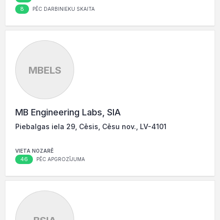
8
PĒC DARBINIEKU SKAITA
MBELS
MB Engineering Labs, SIA
Piebalgas iela 29, Cēsis, Cēsu nov., LV-4101
VIETA NOZARĒ
46
PĒC APGROZĪJUMA