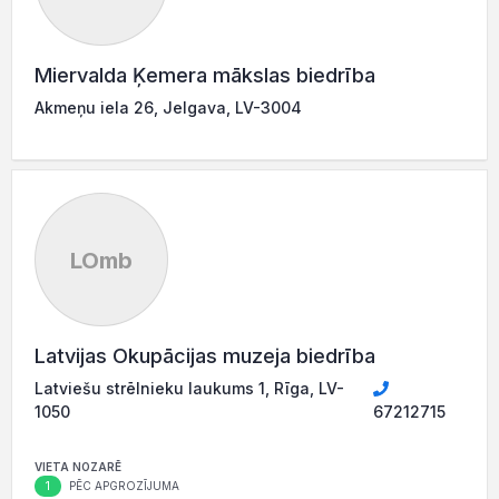
Miervalda Ķemera mākslas biedrība
Akmeņu iela 26, Jelgava, LV-3004
LOmb
Latvijas Okupācijas muzeja biedrība
Latviešu strēlnieku laukums 1, Rīga, LV-
1050
67212715
VIETA NOZARĒ
1
PĒC APGROZĪJUMA