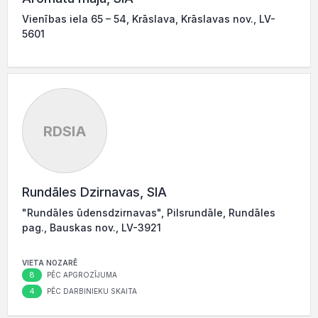
Vienības iela 65 – 54, Krāslava, Krāslavas nov., LV-
5601
RDSIA
Rundāles Dzirnavas, SIA
"Rundāles ūdensdzirnavas", Pilsrundāle, Rundāles
pag., Bauskas nov., LV-3921
VIETA NOZARĒ
8
PĒC APGROZĪJUMA
4
PĒC DARBINIEKU SKAITA