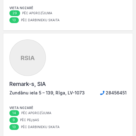
VIETA NOZARĒ
29
PĒC APGROZĪJUMA
13
PĒC DARBINIEKU SKAITA
RSIA
Remark-s, SIA
Zundānu iela 5 – 139, Rīga, LV-1073
28456451
VIETA NOZARĒ
14
PĒC APGROZĪJUMA
9
PĒC PEĻŅAS
13
PĒC DARBINIEKU SKAITA