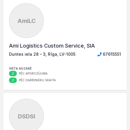
AmiLC
Ami Logistics Custom Service, SIA
Duntes iela 28 – 3, Rīga, LV-1005
67615551
VIETA NOZARĒ
2
PĒC APGROZĪJUMA
2
PĒC DARBINIEKU SKAITA
DSDSI