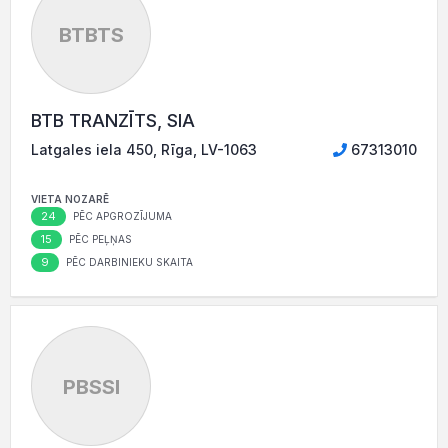
BTBTS
BTB TRANZĪTS, SIA
Latgales iela 450, Rīga, LV-1063
67313010
VIETA NOZARĒ
24
PĒC APGROZĪJUMA
15
PĒC PEĻŅAS
9
PĒC DARBINIEKU SKAITA
PBSSI