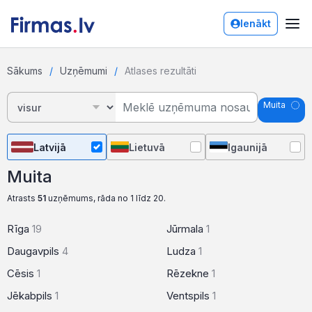
Ienākt
Sākums
Uzņēmumi
Atlases rezultāti
Muita
Latvijā
Lietuvā
Igaunijā
Muita
Atrasts
51
uzņēmums, rāda no 1 līdz 20.
Rīga
19
Jūrmala
1
Daugavpils
4
Ludza
1
Cēsis
1
Rēzekne
1
Jēkabpils
1
Ventspils
1