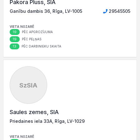
Pakora Pluss, SIA
Ganību dambis 36, Rīga, LV-1005
29545505
VIETA NOZARĒ
19
PĒC APGROZĪJUMA
19
PĒC PEĻŅAS
13
PĒC DARBINIEKU SKAITA
SzSIA
Saules zemes, SIA
Priedaines iela 33A, Rīga, LV-1029
VIETA NOZARĒ