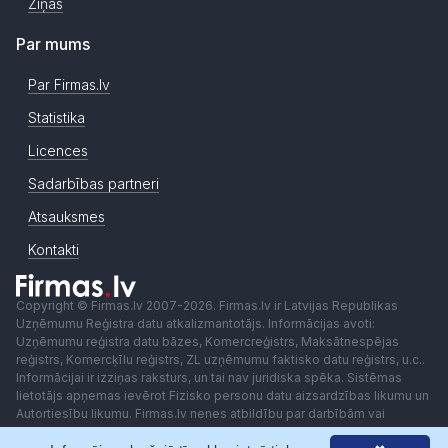
Ziņas
Par mums
Par Firmas.lv
Statistika
Licences
Sadarbības partneri
Atsauksmes
Kontakti
Copyright © Firmas.lv 2007-2026. Firmas.lv ir Latvijas Republikas
Uzņēmumu Reģistra datu atkalizmantotājs. Informācijas avoti:
Uzņēmumu reģistra datu bāzes, Komercreģistrs, Maksātnespējas
reģistrs, Komercķīlu reģistrs, ZL uzņēmumu faktisko datu reģistrs, u.c..
Informācijai ir izziņas raksturs, un tai nav juridiska spēka. Sistēmas
lietotājs apņemas ievērot Fizisko personu datu aizsardzības likumu un
Autortiesību likumu. Firmas.lv nenes atbildību par darbībām vai
lēmumiem, kas balstīti uz saņemto pakalpojumu. Lietotājam aizliegts