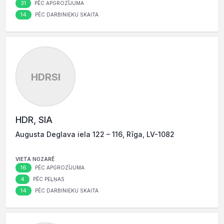
31
PĒC APGROZĪJUMA
14
PĒC DARBINIEKU SKAITA
HDRSI
HDR, SIA
Augusta Deglava iela 122 – 116, Rīga, LV-1082
VIETA NOZARĒ
16
PĒC APGROZĪJUMA
4
PĒC PEĻŅAS
14
PĒC DARBINIEKU SKAITA