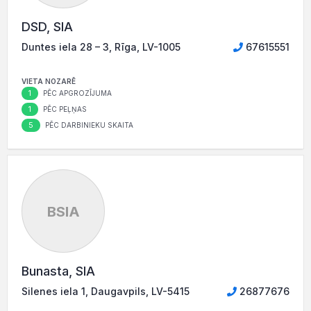
DSD, SIA
Duntes iela 28 – 3, Rīga, LV-1005
67615551
VIETA NOZARĒ
1
PĒC APGROZĪJUMA
1
PĒC PEĻŅAS
5
PĒC DARBINIEKU SKAITA
BSIA
Bunasta, SIA
Silenes iela 1, Daugavpils, LV-5415
26877676