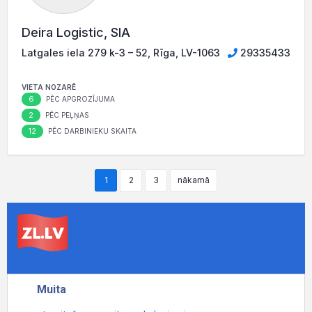
Deira Logistic, SIA
Latgales iela 279 k-3 – 52, Rīga, LV-1063
29335433
VIETA NOZARĒ
6
PĒC APGROZĪJUMA
2
PĒC PEĻŅAS
12
PĒC DARBINIEKU SKAITA
1
2
3
nākamā