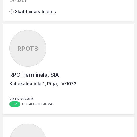
LV-5201
Skatīt visas filiāles
RPOTS
RPO Termināls, SIA
Katlakalna iela 1, Rīga, LV-1073
VIETA NOZARĒ
32
PĒC APGROZĪJUMA