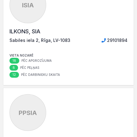
ISIA
ILKONS, SIA
Sabiles iela 2, Rīga, LV-1083
29101894
VIETA NOZARĒ
18
PĒC APGROZĪJUMA
8
PĒC PEĻŅAS
12
PĒC DARBINIEKU SKAITA
PPSIA