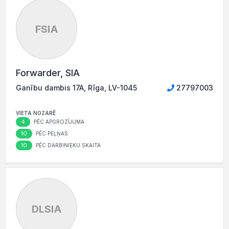
FSIA
Forwarder, SIA
Ganību dambis 17A, Rīga, LV-1045
27797003
VIETA NOZARĒ
4
PĒC APGROZĪJUMA
10
PĒC PEĻŅAS
10
PĒC DARBINIEKU SKAITA
DLSIA