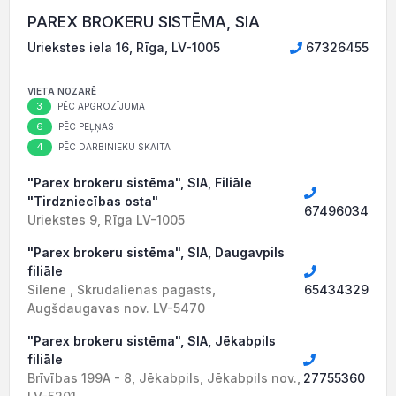
PAREX BROKERU SISTĒMA, SIA
Uriekstes iela 16, Rīga, LV-1005
67326455
VIETA NOZARĒ
3
PĒC APGROZĪJUMA
6
PĒC PEĻŅAS
4
PĒC DARBINIEKU SKAITA
"Parex brokeru sistēma", SIA, Filiāle
"Tirdzniecības osta"
67496034
Uriekstes 9, Rīga LV-1005
"Parex brokeru sistēma", SIA, Daugavpils
filiāle
Silene , Skrudalienas pagasts,
65434329
Augšdaugavas nov. LV-5470
"Parex brokeru sistēma", SIA, Jēkabpils
filiāle
Brīvības 199A - 8, Jēkabpils, Jēkabpils nov.,
27755360