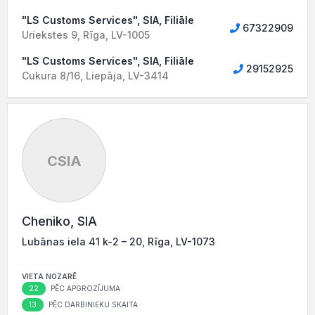
"LS Customs Services", SIA, Filiāle
67322909
Uriekstes 9, Rīga, LV-1005
"LS Customs Services", SIA, Filiāle
29152925
Cukura 8/16, Liepāja, LV-3414
CSIA
Cheniko, SIA
Lubānas iela 41 k-2 – 20, Rīga, LV-1073
VIETA NOZARĒ
22
PĒC APGROZĪJUMA
13
PĒC DARBINIEKU SKAITA