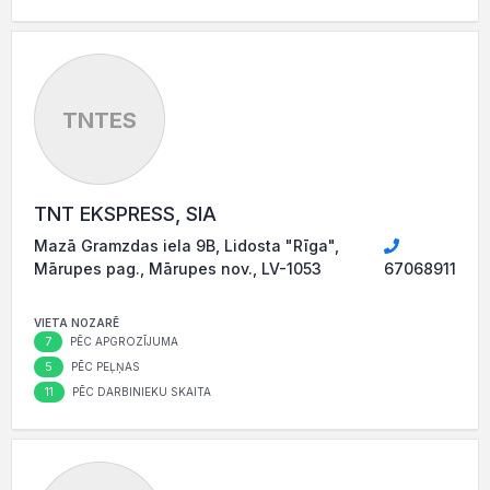
TNTES
TNT EKSPRESS, SIA
Mazā Gramzdas iela 9B, Lidosta "Rīga",
Mārupes pag., Mārupes nov., LV-1053
67068911
VIETA NOZARĒ
7
PĒC APGROZĪJUMA
5
PĒC PEĻŅAS
11
PĒC DARBINIEKU SKAITA