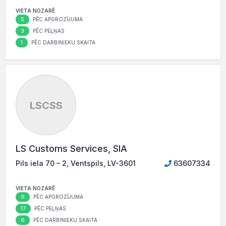
VIETA NOZARĒ
5
PĒC APGROZĪJUMA
3
PĒC PEĻŅAS
1
PĒC DARBINIEKU SKAITA
LSCSS
LS Customs Services, SIA
Pils iela 70 – 2, Ventspils, LV-3601
63607334
VIETA NOZARĒ
9
PĒC APGROZĪJUMA
17
PĒC PEĻŅAS
6
PĒC DARBINIEKU SKAITA