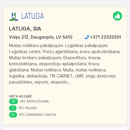
LATLIGA, SIA
Višķu 21Ž, Daugavpils, LV-5410
+371 22333301
Muitas noliktavu pakalpojumi. Loģistikas pakalpojumi.
Loģistikas centrs. Preču aģentēšana, kravu apdrošināšana.
Muitas brokeru pakalpojumi. Ekspedītors, kravas
konsolidēšana, ekspedīciju apkalpošana. Kravu
glabāšana. Muitas noliktava. Muita, muitas noliktava,
loģistika, deklarācija, TIR CARNET, cMR, smgs dzelzceļa
pavadzīmes, imports, eksports,...
VIETA NOZARĒ
12
PĒC APGROZĪJUMA
7
PĒC PEĻŅAS
8
PĒC DARBINIEKU SKAITA