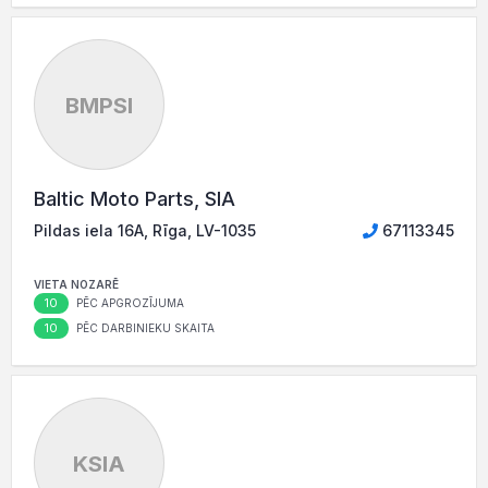
BMPSI
Baltic Moto Parts, SIA
Pildas iela 16A, Rīga, LV-1035
67113345
VIETA NOZARĒ
10
PĒC APGROZĪJUMA
10
PĒC DARBINIEKU SKAITA
KSIA