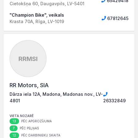
65429418
Cietokšņa 60, Daugavpils, LV-5401
"Champion Bike", veikals
67812645
Krasta 70A, Rīga, LV-1019
RRMSI
RR Motors, SIA
Dārza iela 12A, Madona, Madonas nov., LV-
4801
26332849
VIETA NOZARĒ
13
PĒC APGROZĪJUMA
7
PĒC PEĻŅAS
12
PĒC DARBINIEKU SKAITA