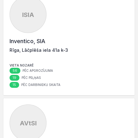
ISIA
Inventico, SIA
Rīga, Lāčplēša iela 41a k-3
VIETA NOZARĒ
56
PĒC APGROZĪJUMA
19
PĒC PEĻŅAS
15
PĒC DARBINIEKU SKAITA
AVtSI