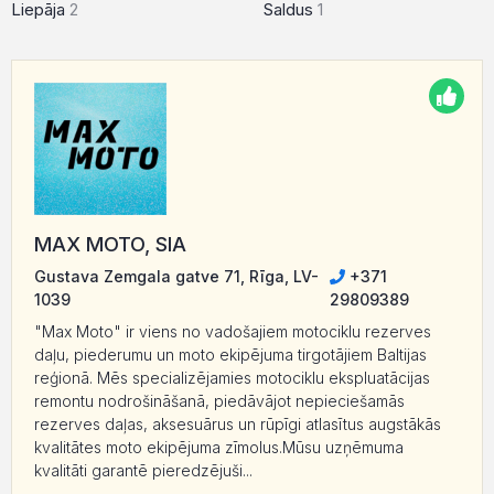
Liepāja
2
Saldus
1
MAX MOTO, SIA
Gustava Zemgala gatve 71, Rīga, LV-
+371
1039
29809389
"Max Moto" ir viens no vadošajiem motociklu rezerves
daļu, piederumu un moto ekipējuma tirgotājiem Baltijas
reģionā. Mēs specializējamies motociklu ekspluatācijas
remontu nodrošināšanā, piedāvājot nepieciešamās
rezerves daļas, aksesuārus un rūpīgi atlasītus augstākās
kvalitātes moto ekipējuma zīmolus.Mūsu uzņēmuma
kvalitāti garantē pieredzējuši...