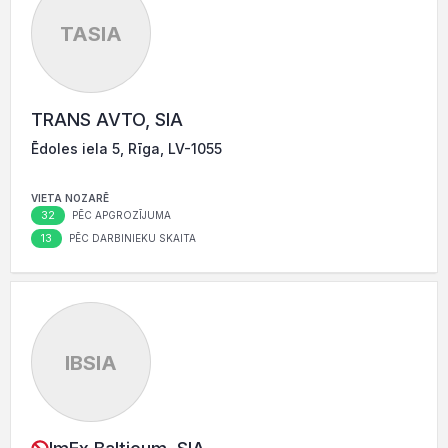
TASIA
TRANS AVTO, SIA
Ēdoles iela 5, Rīga, LV-1055
VIETA NOZARĒ
32
PĒC APGROZĪJUMA
13
PĒC DARBINIEKU SKAITA
IBSIA