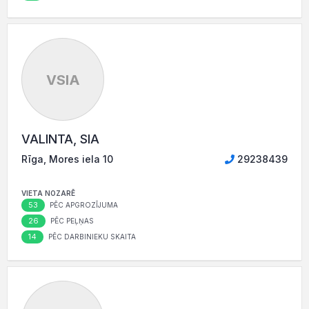
VSIA
VALINTA, SIA
Rīga, Mores iela 10
29238439
VIETA NOZARĒ
53
PĒC APGROZĪJUMA
26
PĒC PEĻŅAS
14
PĒC DARBINIEKU SKAITA