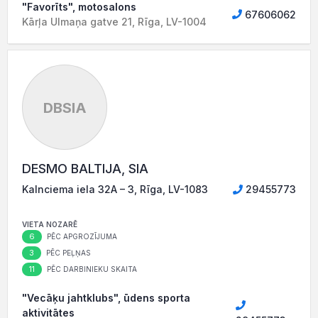
"Favorīts", motosalons
67606062
Kārļa Ulmaņa gatve 21, Rīga, LV-1004
DBSIA
DESMO BALTIJA, SIA
Kalnciema iela 32A – 3, Rīga, LV-1083
29455773
VIETA NOZARĒ
6
PĒC APGROZĪJUMA
3
PĒC PEĻŅAS
11
PĒC DARBINIEKU SKAITA
"Vecāķu jahtklubs", ūdens sporta
aktivitātes