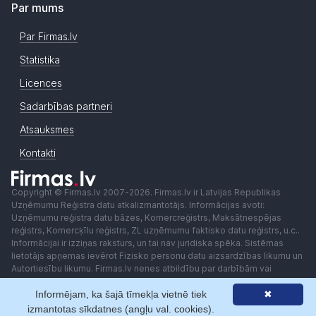
Par mums
Par Firmas.lv
Statistika
Licences
Sadarbības partneri
Atsauksmes
Kontakti
Copyright © Firmas.lv 2007-2026. Firmas.lv ir Latvijas Republikas
Uzņēmumu Reģistra datu atkalizmantotājs. Informācijas avoti:
Uzņēmumu reģistra datu bāzes, Komercreģistrs, Maksātnespējas
reģistrs, Komercķīlu reģistrs, ZL uzņēmumu faktisko datu reģistrs, u.c..
Informācijai ir izziņas raksturs, un tai nav juridiska spēka. Sistēmas
lietotājs apņemas ievērot Fizisko personu datu aizsardzības likumu un
Autortiesību likumu. Firmas.lv nenes atbildību par darbībām vai
lēmumiem, kas balstīti uz saņemto pakalpojumu. Lietotājam aizliegts
Informējam, ka šajā tīmekļa vietnē tiek
✖
izmantot jebkādas automatizētas sistēmas vai iekārtas (robotus)
piekļuvei sistēmai bez rakstiskas saskaņošanas ar Firmas.lv. Galvenā
izmantotas sīkdatnes (angļu val. cookies).