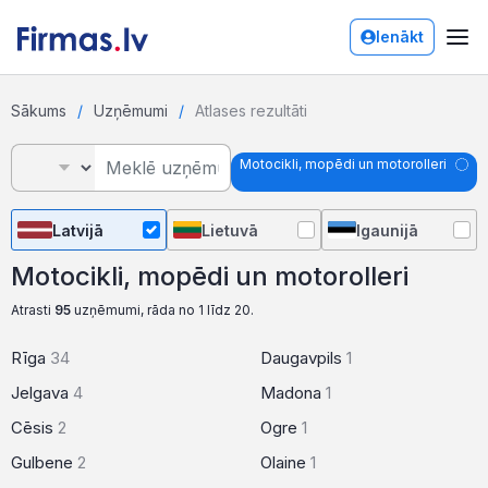
Ienākt
Sākums
Uzņēmumi
Atlases rezultāti
Motocikli, mopēdi un motorolleri
Latvijā
Lietuvā
Igaunijā
Motocikli, mopēdi un motorolleri
Atrasti
95
uzņēmumi, rāda no 1 līdz 20.
Rīga
34
Daugavpils
1
Jelgava
4
Madona
1
Cēsis
2
Ogre
1
Gulbene
2
Olaine
1