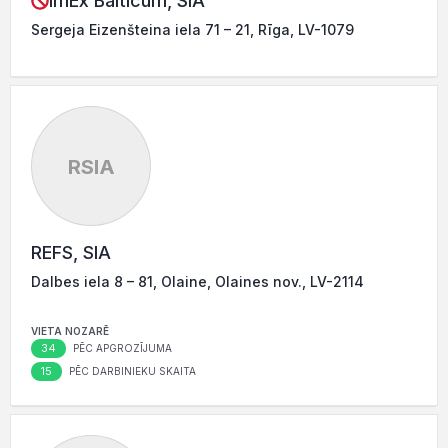
ImEx Balticum, SIA
Sergeja Eizenšteina iela 71 – 21, Rīga, LV-1079
RSIA
REFS, SIA
Dalbes iela 8 – 81, Olaine, Olaines nov., LV-2114
VIETA NOZARĒ
34
PĒC APGROZĪJUMA
15
PĒC DARBINIEKU SKAITA