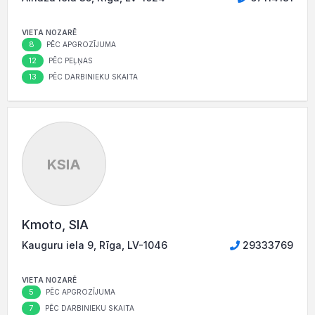
VIETA NOZARĒ
8
PĒC APGROZĪJUMA
12
PĒC PEĻŅAS
13
PĒC DARBINIEKU SKAITA
KSIA
Kmoto, SIA
Kauguru iela 9, Rīga, LV-1046
29333769
VIETA NOZARĒ
5
PĒC APGROZĪJUMA
7
PĒC DARBINIEKU SKAITA