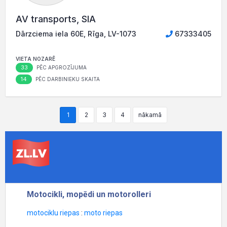
AV transports, SIA
Dārzciema iela 60E, Rīga, LV-1073
67333405
VIETA NOZARĒ
33
PĒC APGROZĪJUMA
14
PĒC DARBINIEKU SKAITA
1
2
3
4
nākamā