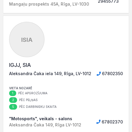
29455773
Mangaļu prospekts 45A, Rīga, LV-1030
ISIA
IGJJ, SIA
Aleksandra Čaka iela 149, Rīga, LV-1012
67802350
VIETA NOZARĒ
1
PĒC APGROZĪJUMA
2
PĒC PEĻŅAS
5
PĒC DARBINIEKU SKAITA
"Motosports", veikals - salons
67802370
Aleksandra Čaka 149, Rīga LV-1012