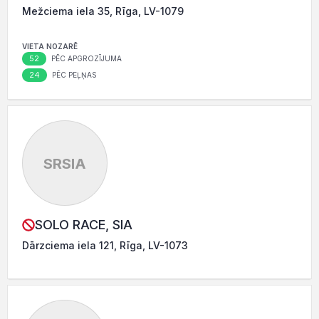
Mežciema iela 35, Rīga, LV-1079
VIETA NOZARĒ
52
PĒC APGROZĪJUMA
24
PĒC PEĻŅAS
SRSIA
SOLO RACE, SIA
Dārzciema iela 121, Rīga, LV-1073