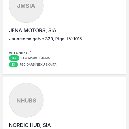
JMSIA
JENA MOTORS, SIA
Jaunciema gatve 320, Rīga, LV-1015
VIETA NOZARĒ
44
PĒC APGROZĪJUMA
13
PĒC DARBINIEKU SKAITA
NHUBS
NORDIC HUB, SIA