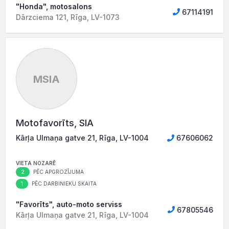
"Honda", motosalons
67114191
Dārzciema 121, Rīga, LV-1073
MSIA
Motofavorīts, SIA
Kārļa Ulmaņa gatve 21, Rīga, LV-1004
67606062
VIETA NOZARĒ
2
PĒC APGROZĪJUMA
1
PĒC DARBINIEKU SKAITA
"Favorīts", auto-moto serviss
67805546
Kārļa Ulmaņa gatve 21, Rīga, LV-1004