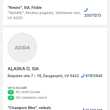
"Kmoto", SIA, Filiāle
"Sprīdīši", Kocēnu pagasts, Valmieras nov.,
20371373
LV-4220
ADSIA
AĻASKA D, SIA
Raipoles iela 7 – 76, Daugavpils, LV-5422
67812645
VIETA NOZARĒ
7
PĒC APGROZĪJUMA
3
PĒC DARBINIEKU SKAITA
"Champion Bike", veikals