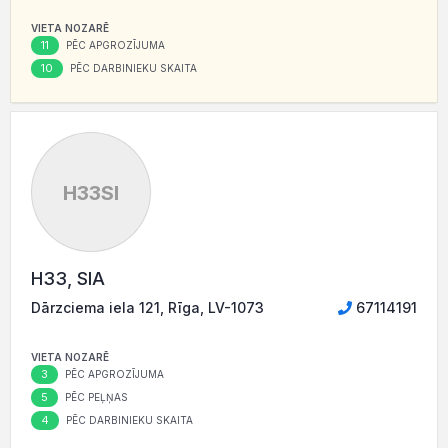
VIETA NOZARĒ
11
PĒC APGROZĪJUMA
10
PĒC DARBINIEKU SKAITA
H33SI
H33, SIA
Dārzciema iela 121, Rīga, LV-1073
67114191
VIETA NOZARĒ
3
PĒC APGROZĪJUMA
5
PĒC PEĻŅAS
4
PĒC DARBINIEKU SKAITA