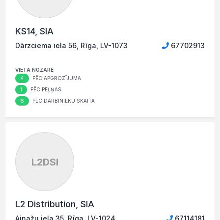
KS14, SIA
Dārzciema iela 56, Rīga, LV-1073
67702913
VIETA NOZARĒ
4
PĒC APGROZĪJUMA
1
PĒC PEĻŅAS
6
PĒC DARBINIEKU SKAITA
L2DSI
L2 Distribution, SIA
Ainažu iela 35, Rīga, LV-1024
67114181