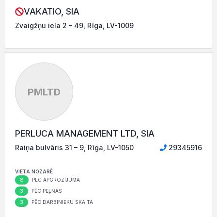
VAKATIO, SIA
Zvaigžņu iela 2 – 49, Rīga, LV-1009
PMLTD
PERLUCA MANAGEMENT LTD, SIA
Raiņa bulvāris 31 – 9, Rīga, LV-1050
29345916
VIETA NOZARĒ
8
PĒC APGROZĪJUMA
3
PĒC PEĻŅAS
3
PĒC DARBINIEKU SKAITA