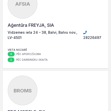
AFSIA
Aģentūra FREYJA, SIA
Vidzemes iela 24 – 38, Balvi, Balvu nov.,
LV-4501
28226497
VIETA NOZARĒ
9
PĒC APGROZĪJUMA
2
PĒC DARBINIEKU SKAITA
BROMS