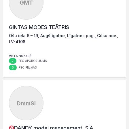
GMT
GINTAS MODES TEĀTRIS
Ošu iela 6 – 19, Augšlīgatne, Līgatnes pag., Cēsu nov.,
LV-4108
VIETA NOZARĒ
7
PĒC APGROZĪJUMA
5
PĒC PEĻŅAS
DmmSI
DANDY model management, SIA