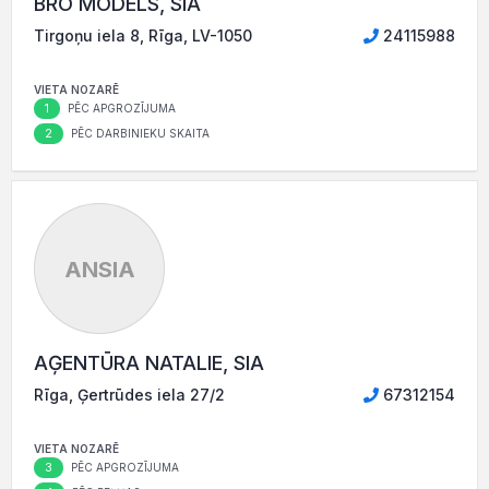
BRO MODELS, SIA
Tirgoņu iela 8, Rīga, LV-1050
24115988
VIETA NOZARĒ
1
PĒC APGROZĪJUMA
2
PĒC DARBINIEKU SKAITA
ANSIA
AĢENTŪRA NATALIE, SIA
Rīga, Ģertrūdes iela 27/2
67312154
VIETA NOZARĒ
3
PĒC APGROZĪJUMA