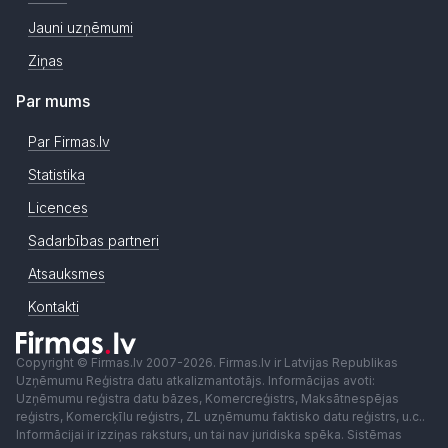
Jauni uzņēmumi
Ziņas
Par mums
Par Firmas.lv
Statistika
Licences
Sadarbības partneri
Atsauksmes
Kontakti
Copyright © Firmas.lv 2007-2026. Firmas.lv ir Latvijas Republikas
Uzņēmumu Reģistra datu atkalizmantotājs. Informācijas avoti:
Uzņēmumu reģistra datu bāzes, Komercreģistrs, Maksātnespējas
reģistrs, Komercķīlu reģistrs, ZL uzņēmumu faktisko datu reģistrs, u.c..
Informācijai ir izziņas raksturs, un tai nav juridiska spēka. Sistēmas