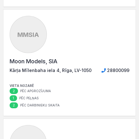
MMSIA
Moon Models, SIA
Kārļa Mīlenbaha iela 4, Rīga, LV-1050
28800099
VIETA NOZARĒ
2
PĒC APGROZĪJUMA
1
PĒC PEĻŅAS
2
PĒC DARBINIEKU SKAITA