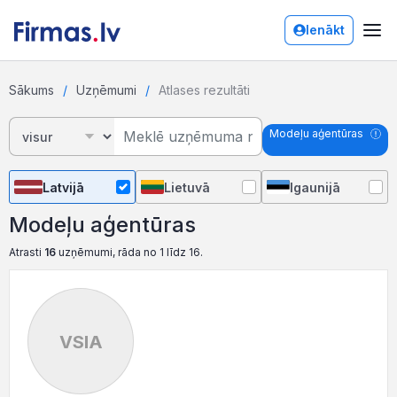
Ienākt
Sākums
Uzņēmumi
Atlases rezultāti
Modeļu aģentūras
Latvijā
Lietuvā
Igaunijā
Modeļu aģentūras
Atrasti
16
uzņēmumi, rāda no 1 līdz 16.
VSIA