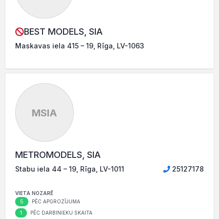
BEST MODELS, SIA
Maskavas iela 415 – 19, Rīga, LV-1063
MSIA
METROMODELS, SIA
Stabu iela 44 – 19, Rīga, LV-1011
25127178
VIETA NOZARĒ
5
PĒC APGROZĪJUMA
1
PĒC DARBINIEKU SKAITA