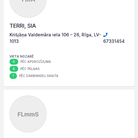
TERRI, SIA
Krišjāņa Valdemāra iela 106 – 26, Rīga, LV-
1013
67331454
VIETA NOZARĒ
6
PĒC APGROZĪJUMA
6
PĒC PEĻŅAS
1
PĒC DARBINIEKU SKAITA
FLmmS