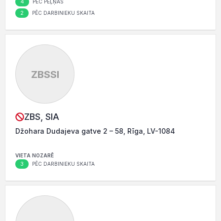
4
PĒC PEĻŅAS
2
PĒC DARBINIEKU SKAITA
ZBSSI
ZBS, SIA
Džohara Dudajeva gatve 2 – 58, Rīga, LV-1084
VIETA NOZARĒ
3
PĒC DARBINIEKU SKAITA