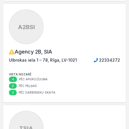
A2BSI
Agency 2B, SIA
Ulbrokas iela 1 – 78, Rīga, LV-1021
22334272
VIETA NOZARĒ
4
PĒC APGROZĪJUMA
2
PĒC PEĻŅAS
3
PĒC DARBINIEKU SKAITA
TSIA