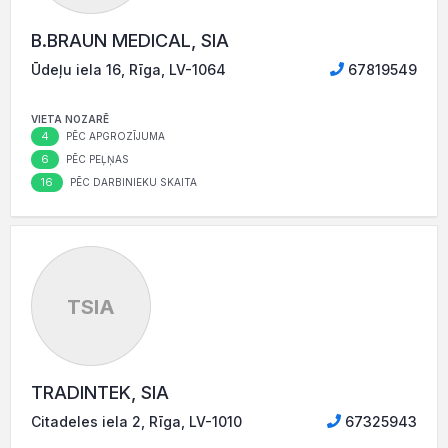
B.BRAUN MEDICAL, SIA
Ūdeļu iela 16, Rīga, LV-1064
67819549
VIETA NOZARĒ
4
PĒC APGROZĪJUMA
6
PĒC PEĻŅAS
16
PĒC DARBINIEKU SKAITA
TSIA
TRADINTEK, SIA
Citadeles iela 2, Rīga, LV-1010
67325943