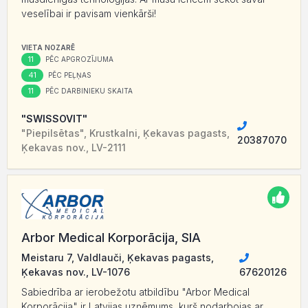
veselībai ir pavisam vienkārši!
VIETA NOZARĒ
11
PĒC APGROZĪJUMA
41
PĒC PEĻŅAS
11
PĒC DARBINIEKU SKAITA
"SWISSOVIT"
"Piepilsētas", Krustkalni, Ķekavas pagasts,
20387070
Ķekavas nov., LV-2111
Arbor Medical Korporācija, SIA
Meistaru 7, Valdlauči, Ķekavas pagasts,
Ķekavas nov., LV-1076
67620126
Sabiedrība ar ierobežotu atbildību "Arbor Medical
Korporācija" ir Latvijas uzņēmums, kurš nodarbojas ar