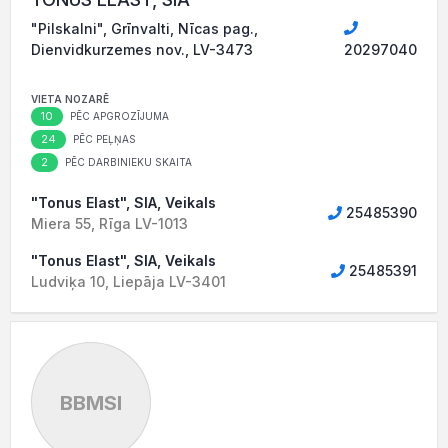
"Pilskalni", Grīnvalti, Nīcas pag.,
Dienvidkurzemes nov., LV-3473
20297040
VIETA NOZARĒ
10
PĒC APGROZĪJUMA
24
PĒC PEĻŅAS
2
PĒC DARBINIEKU SKAITA
"Tonus Elast", SIA, Veikals
25485390
Miera 55, Rīga LV-1013
"Tonus Elast", SIA, Veikals
25485391
Ludviķa 10, Liepāja LV-3401
BBMSI