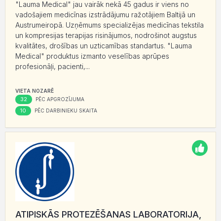
"Lauma Medical" jau vairāk nekā 45 gadus ir viens no
vadošajiem medicīnas izstrādājumu ražotājiem Baltijā un
Austrumeiropā. Uzņēmums specializējas medicīnas tekstila
un kompresijas terapijas risinājumos, nodrošinot augstus
kvalitātes, drošības un uzticamības standartus. "Lauma
Medical" produktus izmanto veselības aprūpes
profesionāļi, pacienti,...
VIETA NOZARĒ
32
PĒC APGROZĪJUMA
10
PĒC DARBINIEKU SKAITA
ATIPISKĀS PROTEZĒŠANAS LABORATORIJA,