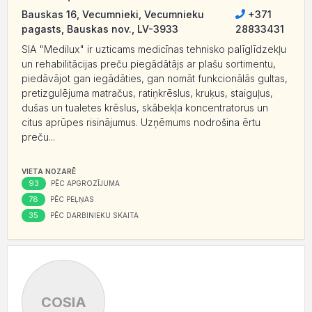
Bauskas 16, Vecumnieki, Vecumnieku
+371
pagasts, Bauskas nov., LV-3933
28833431
SIA "Medilux" ir uzticams medicīnas tehnisko palīglīdzekļu
un rehabilitācijas preču piegādātājs ar plašu sortimentu,
piedāvājot gan iegādāties, gan nomāt funkcionālās gultas,
pretizgulējuma matračus, ratiņkrēslus, kruķus, staiguļus,
dušas un tualetes krēslus, skābekļa koncentratorus un
citus aprūpes risinājumus. Uzņēmums nodrošina ērtu
preču...
VIETA NOZARĒ
93
PĒC APGROZĪJUMA
78
PĒC PEĻŅAS
35
PĒC DARBINIEKU SKAITA
COSIA