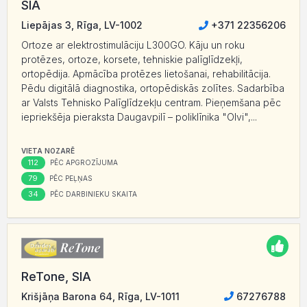
SIA
Liepājas 3, Rīga, LV-1002
+371 22356206
Ortoze ar elektrostimulāciju L300GO. Kāju un roku
protēzes, ortoze, korsete, tehniskie palīglīdzekļi,
ortopēdija. Apmācība protēzes lietošanai, rehabilitācija.
Pēdu digitālā diagnostika, ortopēdiskās zolītes. Sadarbība
ar Valsts Tehnisko Palīglīdzekļu centram. Pieņemšana pēc
iepriekšēja pieraksta Daugavpilī – poliklīnika "Olvi",...
VIETA NOZARĒ
112
PĒC APGROZĪJUMA
79
PĒC PEĻŅAS
34
PĒC DARBINIEKU SKAITA
ReTone, SIA
Krišjāņa Barona 64, Rīga, LV-1011
67276788