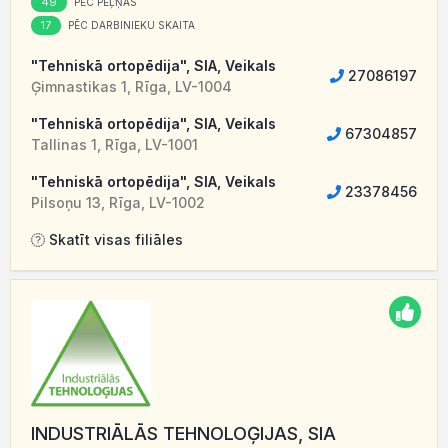
49
PĒC PEĻŅAS
17
PĒC DARBINIEKU SKAITA
"Tehniskā ortopēdija", SIA, Veikals
27086197
Ģimnastikas 1, Rīga, LV-1004
"Tehniskā ortopēdija", SIA, Veikals
67304857
Tallinas 1, Rīga, LV-1001
"Tehniskā ortopēdija", SIA, Veikals
23378456
Pilsoņu 13, Rīga, LV-1002
Skatīt visas filiāles
INDUSTRIĀLĀS TEHNOLOĢIJAS, SIA