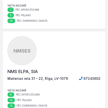
VIETA NOZARĒ
7
PĒC APGROZĪJUMA
5
PĒC PEĻŅAS
18
PĒC DARBINIEKU SKAITA
NMSES
NMS ELPA, SIA
Malienas iela 31 – 22, Rīga, LV-1079
67245652
VIETA NOZARĒ
8
PĒC APGROZĪJUMA
15
PĒC PEĻŅAS
13
PĒC DARBINIEKU SKAITA