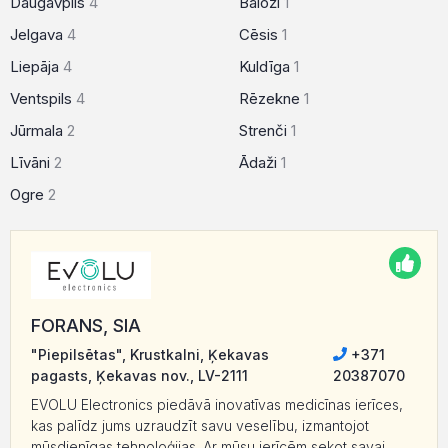
Daugavpils
4
Baloži
1
Jelgava
4
Cēsis
1
Liepāja
4
Kuldīga
1
Ventspils
4
Rēzekne
1
Jūrmala
2
Strenči
1
Līvāni
2
Ādaži
1
Ogre
2
FORANS, SIA
"Piepilsētas", Krustkalni, Ķekavas
+371
pagasts, Ķekavas nov., LV-2111
20387070
EVOLU Electronics piedāvā inovatīvas medicīnas ierīces,
kas palīdz jums uzraudzīt savu veselību, izmantojot
mūsdienīgas tehnoloģijas. Ar mūsu ierīcēm sekot savai