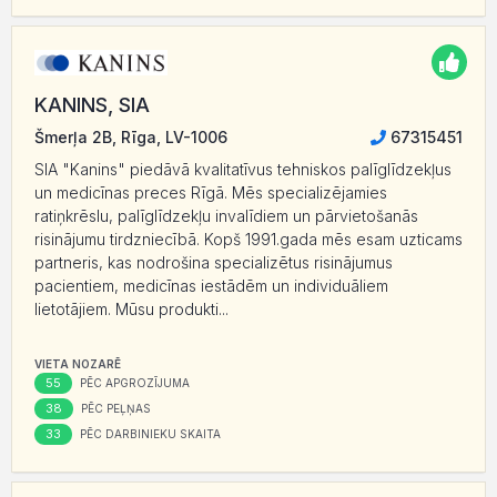
KANINS, SIA
Šmerļa 2B, Rīga, LV-1006
67315451
SIA "Kanins" piedāvā kvalitatīvus tehniskos palīglīdzekļus
un medicīnas preces Rīgā. Mēs specializējamies
ratiņkrēslu, palīglīdzekļu invalīdiem un pārvietošanās
risinājumu tirdzniecībā. Kopš 1991.gada mēs esam uzticams
partneris, kas nodrošina specializētus risinājumus
pacientiem, medicīnas iestādēm un individuāliem
lietotājiem. Mūsu produkti...
VIETA NOZARĒ
55
PĒC APGROZĪJUMA
38
PĒC PEĻŅAS
33
PĒC DARBINIEKU SKAITA