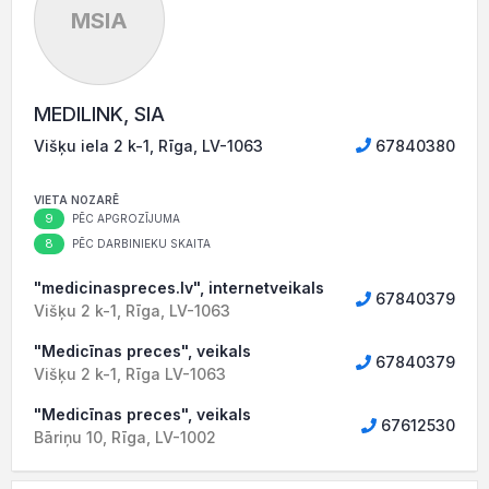
MSIA
MEDILINK, SIA
Višķu iela 2 k-1, Rīga, LV-1063
67840380
VIETA NOZARĒ
9
PĒC APGROZĪJUMA
8
PĒC DARBINIEKU SKAITA
"medicinaspreces.lv", internetveikals
67840379
Višķu 2 k-1, Rīga, LV-1063
"Medicīnas preces", veikals
67840379
Višķu 2 k-1, Rīga LV-1063
"Medicīnas preces", veikals
67612530
Bāriņu 10, Rīga, LV-1002