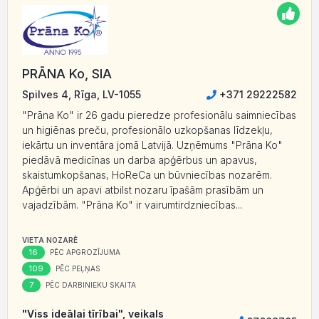
PRĀNA Ko, SIA
Spilves 4, Rīga, LV-1055
+371 29222582
"Prāna Ko" ir 26 gadu pieredze profesionālu saimniecības
un higiēnas preču, profesionālo uzkopšanas līdzekļu,
iekārtu un inventāra jomā Latvijā. Uzņēmums "Prāna Ko"
piedāvā medicīnas un darba apģērbus un apavus,
skaistumkopšanas, HoReCa un būvniecības nozarēm.
Apģērbi un apavi atbilst nozaru īpašām prasībām un
vajadzībām. "Prāna Ko" ir vairumtirdzniecības...
VIETA NOZARĒ
16
PĒC APGROZĪJUMA
109
PĒC PEĻŅAS
7
PĒC DARBINIEKU SKAITA
"Viss ideālai tīrībai", veikals