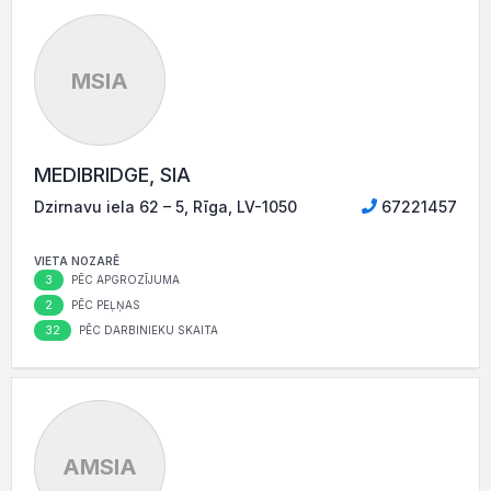
MSIA
MEDIBRIDGE, SIA
Dzirnavu iela 62 – 5, Rīga, LV-1050
67221457
VIETA NOZARĒ
3
PĒC APGROZĪJUMA
2
PĒC PEĻŅAS
32
PĒC DARBINIEKU SKAITA
AMSIA