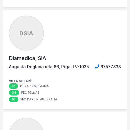
DSIA
Diamedica, SIA
Augusta Deglava iela 66, Rīga, LV-1035
67577833
VIETA NOZARĒ
12
PĒC APGROZĪJUMA
34
PĒC PEĻŅAS
16
PĒC DARBINIEKU SKAITA