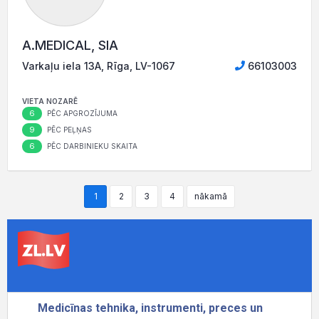
A.MEDICAL, SIA
Varkaļu iela 13A, Rīga, LV-1067
66103003
VIETA NOZARĒ
6
PĒC APGROZĪJUMA
9
PĒC PEĻŅAS
6
PĒC DARBINIEKU SKAITA
1
2
3
4
nākamā