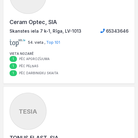
Ceram Optec, SIA
Skanstes iela 7 k-1, Rīga, LV-1013
65343646
54. vieta ,
Top 101
VIETA NOZARĒ
1
PĒC APGROZĪJUMA
1
PĒC PEĻŅAS
1
PĒC DARBINIEKU SKAITA
TESIA
TONUS ELAST, SIA