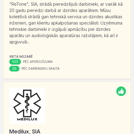
"ReTone", SIA, strādā pieredzējuši darbinieki, ar vairāk kā
20 gadu pieredzi darbā ar dzirdes aparātiem. Mūsu
kolektīvā strādā gan tehniskā servisa un dzirdes akustikas
inženieri, gan klientu apkalpošanas speciālisti. Uzņēmuma
tehniskie darbinieki ir izgājuši apmācību pie dzirdes
aparātu un audioloģiskās aparatūras ražotājiem, kā arī ir
apguvuši...
VIETA NOZARĒ
103
PĒC APGROZĪJUMA
35
PĒC DARBINIEKU SKAITA
Medilux, SIA