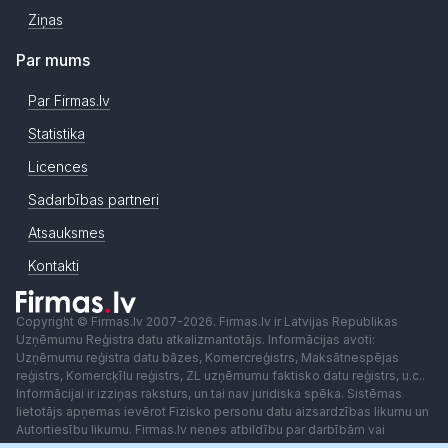
Ziņas
Par mums
Par Firmas.lv
Statistika
Licences
Sadarbības partneri
Atsauksmes
Kontakti
Copyright © Firmas.lv 2007-2026. Firmas.lv ir Latvijas Republikas
Uzņēmumu Reģistra datu atkalizmantotājs. Informācijas avoti:
Uzņēmumu reģistra datu bāzes, Komercreģistrs, Maksātnespējas
reģistrs, Komercķīlu reģistrs, ZL uzņēmumu faktisko datu reģistrs, u.c..
Informācijai ir izziņas raksturs, un tai nav juridiska spēka. Sistēmas
lietotājs apņemas ievērot Fizisko personu datu aizsardzības likumu un
Autortiesību likumu. Firmas.lv nenes atbildību par darbībām vai
lēmumiem, kas balstīti uz saņemto pakalpojumu. Lietotājam aizliegts