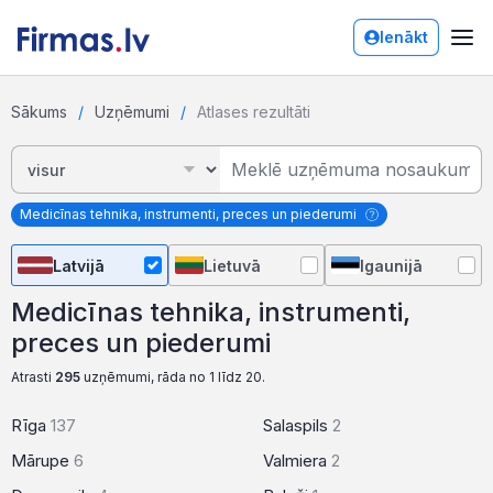
Ienākt
Sākums
Uzņēmumi
Atlases rezultāti
Medicīnas tehnika, instrumenti, preces un piederumi
Latvijā
Lietuvā
Igaunijā
Medicīnas tehnika, instrumenti,
preces un piederumi
Atrasti
295
uzņēmumi, rāda no 1 līdz 20.
Rīga
137
Salaspils
2
Mārupe
6
Valmiera
2