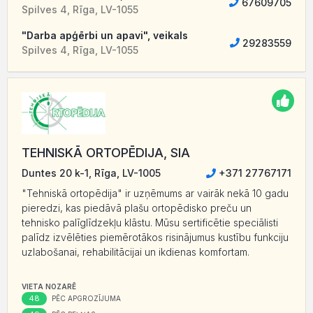
67609705
Spilves 4, Rīga, LV-1055
"Darba apģērbi un apavi", veikals
29283559
Spilves 4, Rīga, LV-1055
TEHNISKĀ ORTOPĒDIJA, SIA
Duntes 20 k-1, Rīga, LV-1005
+371 27767171
"Tehniskā ortopēdija" ir uzņēmums ar vairāk nekā 10 gadu
pieredzi, kas piedāvā plašu ortopēdisko preču un
tehnisko palīglīdzekļu klāstu. Mūsu sertificētie speciālisti
palīdz izvēlēties piemērotākos risinājumus kustību funkciju
uzlabošanai, rehabilitācijai un ikdienas komfortam.
VIETA NOZARĒ
48
PĒC APGROZĪJUMA