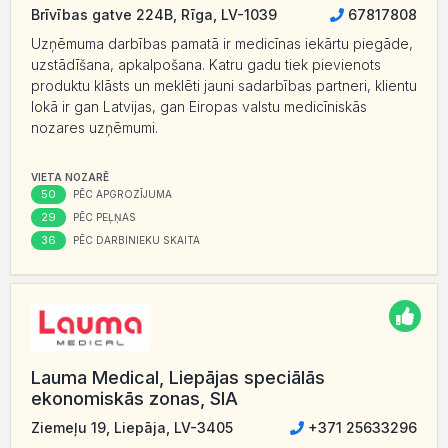
Brīvības gatve 224B, Rīga, LV-1039
67817808
Uzņēmuma darbības pamatā ir medicīnas iekārtu piegāde,
uzstādīšana, apkalpošana. Katru gadu tiek pievienots
produktu klāsts un meklēti jauni sadarbības partneri, klientu
lokā ir gan Latvijas, gan Eiropas valstu medicīniskās
nozares uzņēmumi.
VIETA NOZARĒ
50
PĒC APGROZĪJUMA
29
PĒC PEĻŅAS
36
PĒC DARBINIEKU SKAITA
Lauma Medical, Liepājas speciālās
ekonomiskās zonas, SIA
Ziemeļu 19, Liepāja, LV-3405
+371 25633296