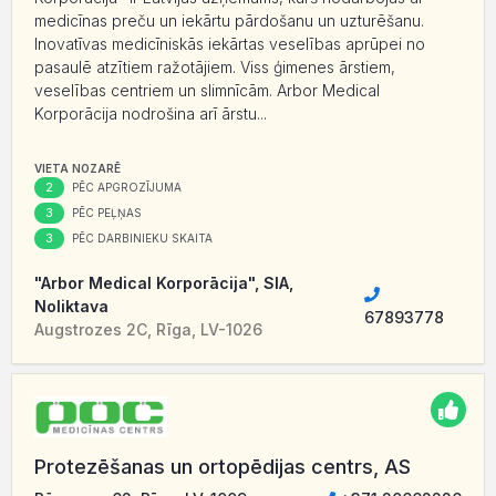
medicīnas preču un iekārtu pārdošanu un uzturēšanu.
Inovatīvas medicīniskās iekārtas veselības aprūpei no
pasaulē atzītiem ražotājiem. Viss ģimenes ārstiem,
veselības centriem un slimnīcām. Arbor Medical
Korporācija nodrošina arī ārstu...
VIETA NOZARĒ
2
PĒC APGROZĪJUMA
3
PĒC PEĻŅAS
3
PĒC DARBINIEKU SKAITA
"Arbor Medical Korporācija", SIA,
Noliktava
67893778
Augstrozes 2C, Rīga, LV-1026
Protezēšanas un ortopēdijas centrs, AS