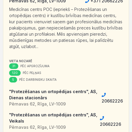
Pērnavas 62, Rīga, LV-1009
+371 20662226
Medicīnas centrs POC (iepriekš – Protezēšanas un
ortopēdijas centrs) ir kustību brīvības medicīnas centrs,
kur pacients vienuviet saņem gan profesionālus medicīnas
pakalpojumus, gan nepieciešamās preces kustību brīvības
atgūšanai un profilaksei. Mēs apvienojam pieredzi,
mūsdienīgas metodes un patiesas rūpes, lai palīdzētu
atgūt, uzlabot...
VIETA NOZARĒ
31
PĒC APGROZĪJUMA
120
PĒC PEĻŅAS
5
PĒC DARBINIEKU SKAITA
"Protezēšanas un ortopēdijas centrs", AS,
Dienas stacionārs
20662226
Pērnavas 62, Rīga, LV-1009
"Protezēšanas un ortopēdijas centrs", AS,
Veikals
20662226
Pērnavas 62, Rīga, LV-1009