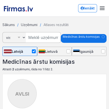
Ienākt
Sākums
Uzņēmumi
Atlases rezultāti
Medicīnas ārstu komisijas
Latvijā
Lietuvā
Igaunijā
Medicīnas ārstu komisijas
Atrasti
2
uzņēmumi, rāda no 1 līdz 2.
AVLSI