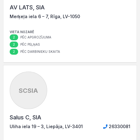
AV LATS, SIA
Merķeļa iela 6 – 7, Rīga, LV-1050
VIETA NOZARĒ
2
PĒC APGROZĪJUMA
2
PĒC PEĻŅAS
2
PĒC DARBINIEKU SKAITA
SCSIA
Salus C, SIA
Uliha iela 19 – 3, Liepāja, LV-3401
26330081