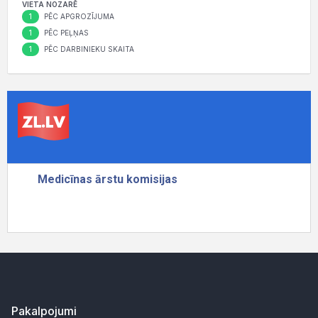
VIETA NOZARĒ
1
PĒC APGROZĪJUMA
1
PĒC PEĻŅAS
1
PĒC DARBINIEKU SKAITA
Pakalpojumi