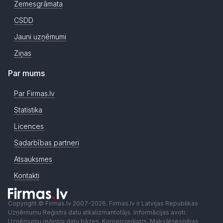
Zemesgrāmata
CSDD
Jauni uzņēmumi
Ziņas
Par mums
Par Firmas.lv
Statistika
Licences
Sadarbības partneri
Atsauksmes
Kontakti
Copyright © Firmas.lv 2007-2026. Firmas.lv ir Latvijas Republikas
Uzņēmumu Reģistra datu atkalizmantotājs. Informācijas avoti:
Uzņēmumu reģistra datu bāzes, Komercreģistrs, Maksātnespējas