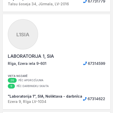
67731779
Talsu šoseja 34, Jūrmala, LV-2016
L1SIA
LABORATORIJA 1, SIA
Rīga, Ezera iela 9-601
67314599
VIETA NOZARĒ
26
PĒC APGROZĪJUMA
9
PĒC DARBINIEKU SKAITA
"Laboratorija 1", SIA, Noliktava - darbnīca
67314622
Ezera 9, Rīga LV-1034