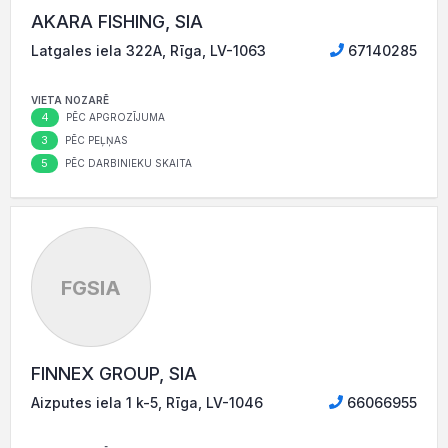
AKARA FISHING, SIA
Latgales iela 322A, Rīga, LV-1063
67140285
VIETA NOZARĒ
4
PĒC APGROZĪJUMA
3
PĒC PEĻŅAS
5
PĒC DARBINIEKU SKAITA
FGSIA
FINNEX GROUP, SIA
Aizputes iela 1 k-5, Rīga, LV-1046
66066955