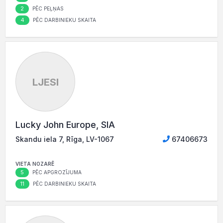
2
PĒC PEĻŅAS
4
PĒC DARBINIEKU SKAITA
LJESI
Lucky John Europe, SIA
Skandu iela 7, Rīga, LV-1067
67406673
VIETA NOZARĒ
5
PĒC APGROZĪJUMA
11
PĒC DARBINIEKU SKAITA