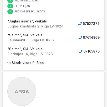
1
PĒC APGROZĪJUMA
1
PĒC PEĻŅAS
1
PĒC DARBINIEKU SKAITA
"Juglas asaris", veikals
67527376
Juglas krastmala 2, Rīga LV-1024
"Salmo", SIA, Veikals
67614869
Jaunmoku 13, Rīga LV-1046
"Salmo", SIA, Veikals
67165870
Piedrujas 14, Rīga, LV-1073
Skatīt visas filiāles
AFSIA