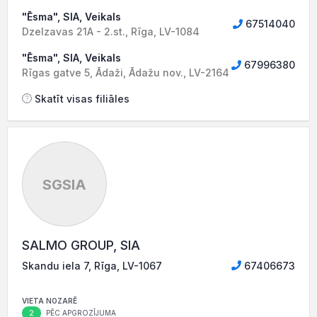
"Ēsma", SIA, Veikals
67514040
Dzelzavas 21A - 2.st., Rīga, LV-1084
"Ēsma", SIA, Veikals
67996380
Rīgas gatve 5, Ādaži, Ādažu nov., LV-2164
Skatīt visas filiāles
SGSIA
SALMO GROUP, SIA
Skandu iela 7, Rīga, LV-1067
67406673
VIETA NOZARĒ
2
PĒC APGROZĪJUMA