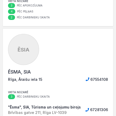
VIETA NOZARĒ
3
PĒC APGROZĪJUMA
4
PĒC PEĻŅAS
2
PĒC DARBINIEKU SKAITA
ĒSIA
ĒSMA, SIA
Rīga, Āraišu iela 15
67554108
VIETA NOZARĒ
3
PĒC DARBINIEKU SKAITA
"Ēsma", SIA, Tūrisma un ceļojumu birojs
67281306
Brīvības gatve 211, Rīga LV-1039