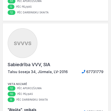
51
PĒC APGROZĪJUMA
5
PĒC PEĻŅAS
12
PĒC DARBINIEKU SKAITA
SVVVS
Sabiedrība VVV, SIA
Talsu šoseja 34, Jūrmala, LV-2016
67731779
VIETA NOZARĒ
12
PĒC APGROZĪJUMA
10
PĒC PEĻŅAS
8
PĒC DARBINIEKU SKAITA
"Atpūta", veikals