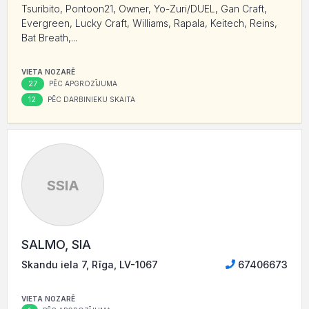
Tsuribito, Pontoon21, Owner, Yo-Zuri/DUEL, Gan Craft,
Evergreen, Lucky Craft, Williams, Rapala, Keitech, Reins,
Bat Breath,...
VIETA NOZARĒ
27
PĒC APGROZĪJUMA
12
PĒC DARBINIEKU SKAITA
SSIA
SALMO, SIA
Skandu iela 7, Rīga, LV-1067
67406673
VIETA NOZARĒ