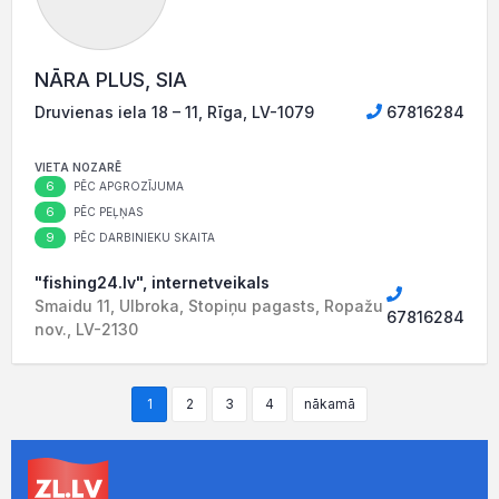
NĀRA PLUS, SIA
Druvienas iela 18 – 11, Rīga, LV-1079
67816284
VIETA NOZARĒ
6
PĒC APGROZĪJUMA
6
PĒC PEĻŅAS
9
PĒC DARBINIEKU SKAITA
"fishing24.lv", internetveikals
Smaidu 11, Ulbroka, Stopiņu pagasts, Ropažu
67816284
nov., LV-2130
1
2
3
4
nākamā