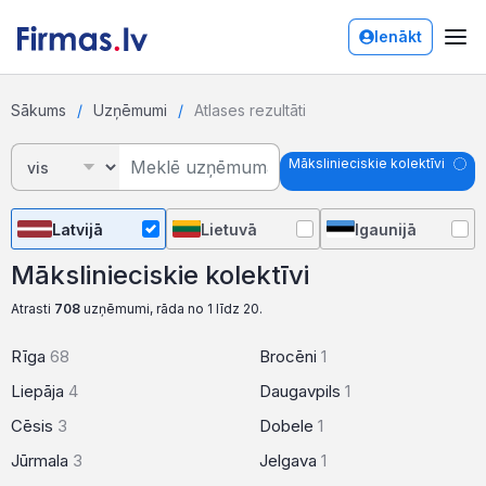
Ienākt
Sākums
Uzņēmumi
Atlases rezultāti
Mākslinieciskie kolektīvi
Latvijā
Lietuvā
Igaunijā
Mākslinieciskie kolektīvi
Atrasti
708
uzņēmumi, rāda no 1 līdz 20.
Rīga
68
Brocēni
1
Liepāja
4
Daugavpils
1
Cēsis
3
Dobele
1
Jūrmala
3
Jelgava
1