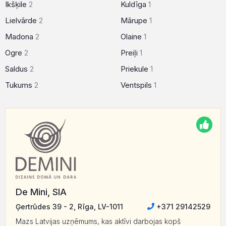
Ikšķile
2
Kuldīga
1
Lielvārde
2
Mārupe
1
Madona
2
Olaine
1
Ogre
2
Preiļi
1
Saldus
2
Priekule
1
Tukums
2
Ventspils
1
De Mini, SIA
Ģertrūdes 39 - 2, Rīga, LV-1011
+371 29142529
Mazs Latvijas uzņēmums, kas aktīvi darbojas kopš