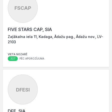
FSCAP
FIVE STARS CAP, SIA
Zaļākalna iela 11, Kadaga, Ādažu pag., Ādažu nov., LV-
2103
VIETA NOZARĒ
327
PĒC APGROZĪJUMA
DFESI
DFE, SIA