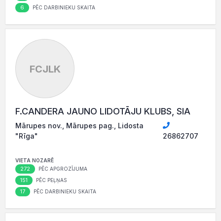
6
PĒC DARBINIEKU SKAITA
FCJLK
F.CANDERA JAUNO LIDOTĀJU KLUBS, SIA
Mārupes nov., Mārupes pag., Lidosta
"Rīga"
26862707
VIETA NOZARĒ
272
PĒC APGROZĪJUMA
151
PĒC PEĻŅAS
17
PĒC DARBINIEKU SKAITA