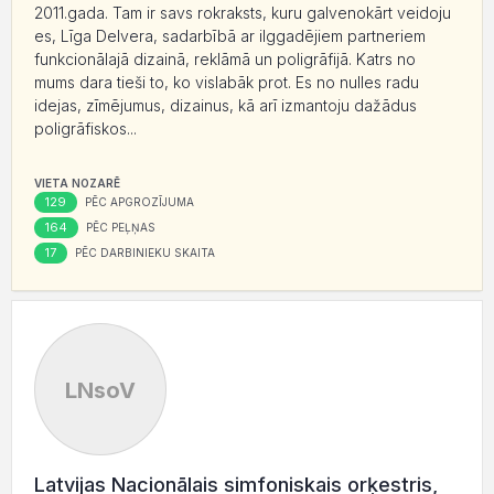
2011.gada. Tam ir savs rokraksts, kuru galvenokārt veidoju
es, Līga Delvera, sadarbībā ar ilggadējiem partneriem
funkcionālajā dizainā, reklāmā un poligrāfijā. Katrs no
mums dara tieši to, ko vislabāk prot. Es no nulles radu
idejas, zīmējumus, dizainus, kā arī izmantoju dažādus
poligrāfiskos...
VIETA NOZARĒ
129
PĒC APGROZĪJUMA
164
PĒC PEĻŅAS
17
PĒC DARBINIEKU SKAITA
LNsoV
Latvijas Nacionālais simfoniskais orķestris,