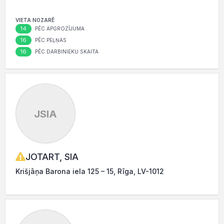
VIETA NOZARĒ
14
PĒC APGROZĪJUMA
16
PĒC PEĻŅAS
16
PĒC DARBINIEKU SKAITA
JSIA
JOTART, SIA
Krišjāņa Barona iela 125 – 15, Rīga, LV-1012