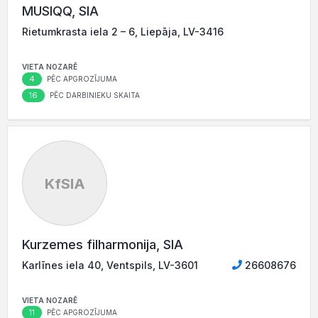
MUSIQQ, SIA
Rietumkrasta iela 2 – 6, Liepāja, LV-3416
VIETA NOZARĒ
4
PĒC APGROZĪJUMA
16
PĒC DARBINIEKU SKAITA
KfSIA
Kurzemes filharmonija, SIA
Karlīnes iela 40, Ventspils, LV-3601
26608676
VIETA NOZARĒ
11
PĒC APGROZĪJUMA