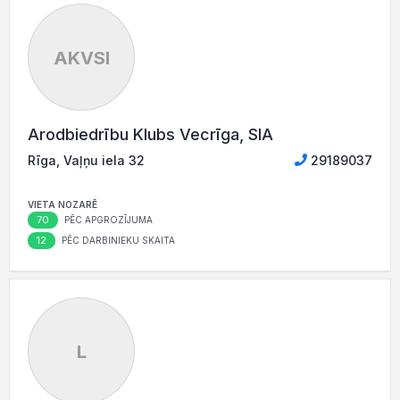
AKVSI
Arodbiedrību Klubs Vecrīga, SIA
Rīga, Vaļņu iela 32
29189037
VIETA NOZARĒ
70
PĒC APGROZĪJUMA
12
PĒC DARBINIEKU SKAITA
L