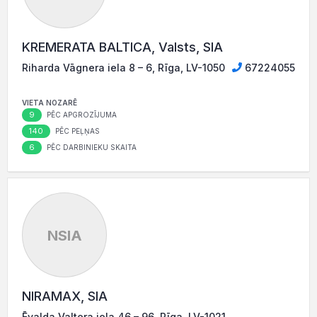
KREMERATA BALTICA, Valsts, SIA
Riharda Vāgnera iela 8 – 6, Rīga, LV-1050
67224055
VIETA NOZARĒ
9
PĒC APGROZĪJUMA
140
PĒC PEĻŅAS
6
PĒC DARBINIEKU SKAITA
NSIA
NIRAMAX, SIA
Ēvalda Valtera iela 46 – 96, Rīga, LV-1021