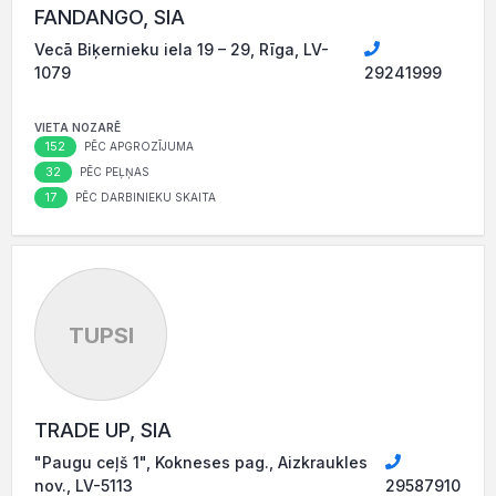
FANDANGO, SIA
Vecā Biķernieku iela 19 – 29, Rīga, LV-
1079
29241999
VIETA NOZARĒ
152
PĒC APGROZĪJUMA
32
PĒC PEĻŅAS
17
PĒC DARBINIEKU SKAITA
TUPSI
TRADE UP, SIA
"Paugu ceļš 1", Kokneses pag., Aizkraukles
nov., LV-5113
29587910