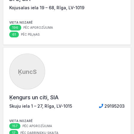
Kojusalas iela 19 – 68, Rīga, LV-1019
VIETA NOZARĒ
196
PĒC APGROZĪJUMA
61
PĒC PEĻŅAS
ĶuncS
Ķengurs un citi, SIA
Skuju iela 1 – 27, Rīga, LV-1015
29195203
VIETA NOZARĒ
157
PĒC APGROZĪJUMA
17
PĒC DARBINIEKU SKAITA