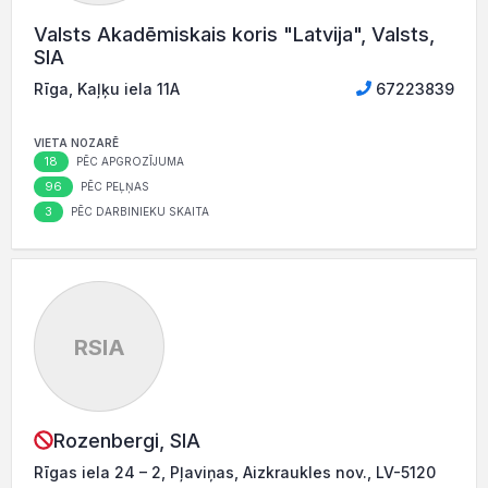
Valsts Akadēmiskais koris "Latvija", Valsts,
SIA
Rīga, Kaļķu iela 11A
67223839
VIETA NOZARĒ
18
PĒC APGROZĪJUMA
96
PĒC PEĻŅAS
3
PĒC DARBINIEKU SKAITA
RSIA
Rozenbergi, SIA
Rīgas iela 24 – 2, Pļaviņas, Aizkraukles nov., LV-5120