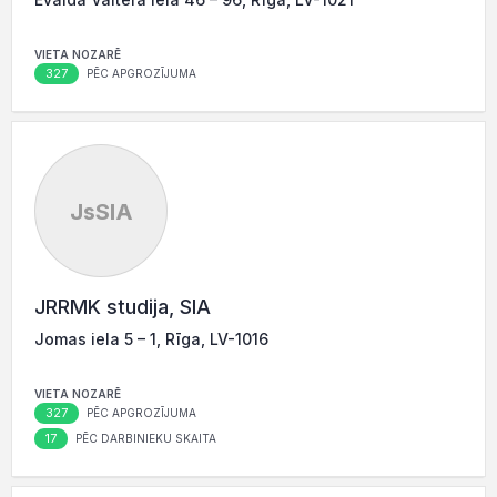
VIETA NOZARĒ
327
PĒC APGROZĪJUMA
JsSIA
JRRMK studija, SIA
Jomas iela 5 – 1, Rīga, LV-1016
VIETA NOZARĒ
327
PĒC APGROZĪJUMA
17
PĒC DARBINIEKU SKAITA