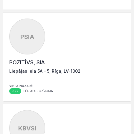
PSIA
POZITĪVS, SIA
Liepājas iela 5A – 5, Rīga, LV-1002
VIETA NOZARĒ
327
PĒC APGROZĪJUMA
KBVSI