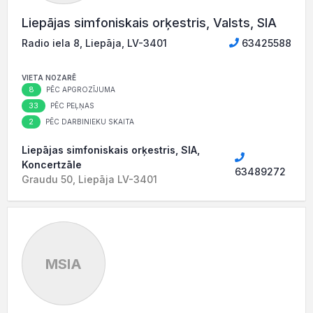
Liepājas simfoniskais orķestris, Valsts, SIA
Radio iela 8, Liepāja, LV-3401
63425588
VIETA NOZARĒ
8
PĒC APGROZĪJUMA
33
PĒC PEĻŅAS
2
PĒC DARBINIEKU SKAITA
Liepājas simfoniskais orķestris, SIA,
Koncertzāle
63489272
Graudu 50, Liepāja LV-3401
MSIA