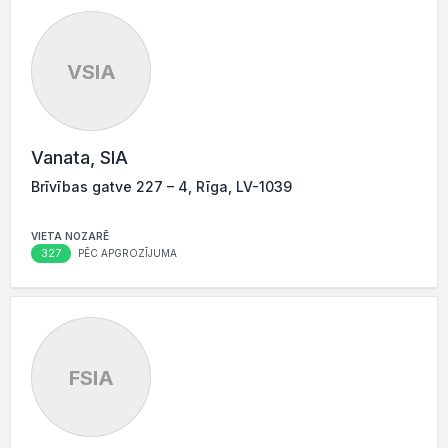
VSIA
Vanata, SIA
Brīvības gatve 227 – 4, Rīga, LV-1039
VIETA NOZARĒ
327
PĒC APGROZĪJUMA
FSIA