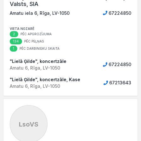
Valsts, SIA
Amatu iela 6, Rīga, LV-1050
67224850
VIETA NOZARĒ
2
PĒC APGROZĪJUMA
134
PĒC PEĻŅAS
1
PĒC DARBINIEKU SKAITA
"Lielā Ģilde", koncertzāle
67224850
Amatu 6, Rīga, LV-1050
"Lielā Ģilde", koncertzāle, Kase
67213643
Amatu 6, Rīga, LV-1050
LsoVS