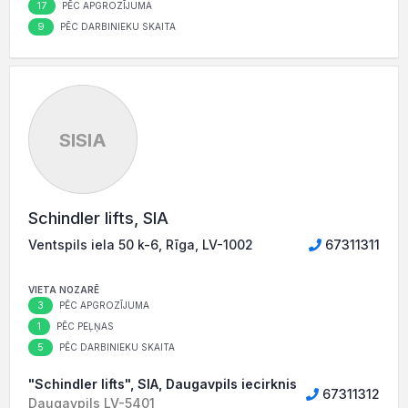
17
PĒC APGROZĪJUMA
9
PĒC DARBINIEKU SKAITA
SlSIA
Schindler lifts, SIA
Ventspils iela 50 k-6, Rīga, LV-1002
67311311
VIETA NOZARĒ
3
PĒC APGROZĪJUMA
1
PĒC PEĻŅAS
5
PĒC DARBINIEKU SKAITA
"Schindler lifts", SIA, Daugavpils iecirknis
67311312
Daugavpils LV-5401