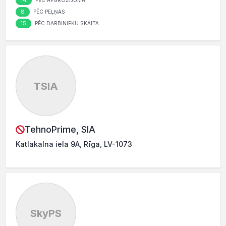
14
PĒC APGROZĪJUMA
8
PĒC PEĻŅAS
15
PĒC DARBINIEKU SKAITA
TSIA
TehnoPrime, SIA
Katlakalna iela 9A, Rīga, LV-1073
SkyPS