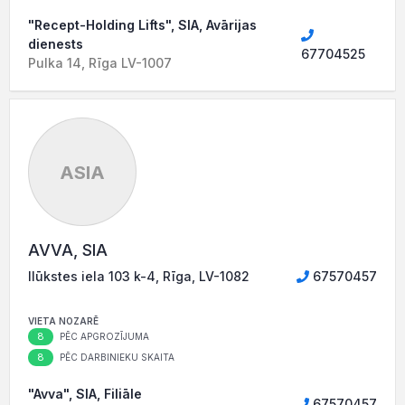
"Recept-Holding Lifts", SIA, Avārijas
dienests
67704525
Pulka 14, Rīga LV-1007
ASIA
AVVA, SIA
Ilūkstes iela 103 k-4, Rīga, LV-1082
67570457
VIETA NOZARĒ
8
PĒC APGROZĪJUMA
8
PĒC DARBINIEKU SKAITA
"Avva", SIA, Filiāle
67570457