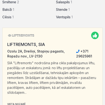
Smiltene
2
Salaspils
1
Baloži
1
Stende
1
Cēsis
1
Ventspils
1
LIFTREMONTS, SIA
Ozolu 2A, Dreiliņi, Stopiņu pagasts,
+371
Ropažu nov., LV-2130
29625961
SIA "Liftremonts" nodrošina pilna cikla pakalpojumus liftu,
pacēlāju un eskalatoru jomā: no liftu projektēšanas un
piegādes līdz uzstādīšanai, tehniskajām apkopēm un
remontiem. Strādājam ar dažādu tipu iekārtām – pasažieru
liftiem, kravas liftiem, liftiem privātmājām, invalīdu
pacēlājiem, auto pacēlājiem, kā arī eskalatoriem un
slīdošajiem...
VIETA NOZARĒ