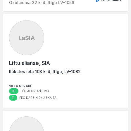
Ozolciema 32 k-4, Rīga LV-1058
LaSIA
Liftu alianse, SIA
Ilūkstes iela 103 k-4, Rīga, LV-1082
VIETA NOZARĒ
16
PĒC APGROZĪJUMA
11
PĒC DARBINIEKU SKAITA