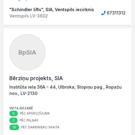
"Schindler lifts", SIA, Ventspils iecirknis
67311312
Ventspils LV-3602
BpSIA
Bērziņu projekts, SIA
Institūta iela 36A – 44, Ulbroka, Stopiņu pag., Ropažu
nov., LV-2130
VIETA NOZARĒ
9
PĒC APGROZĪJUMA
2
PĒC PEĻŅAS
19
PĒC DARBINIEKU SKAITA