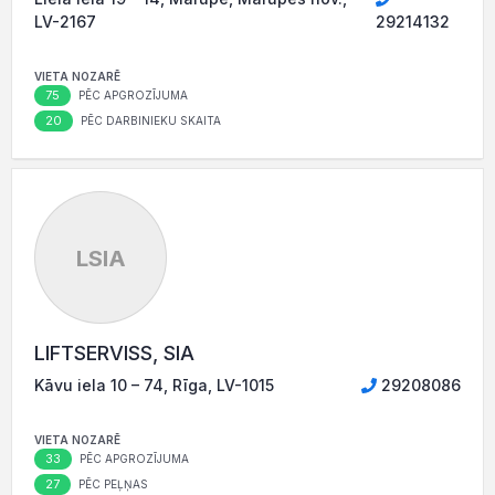
LV-2167
29214132
VIETA NOZARĒ
75
PĒC APGROZĪJUMA
20
PĒC DARBINIEKU SKAITA
LSIA
LIFTSERVISS, SIA
Kāvu iela 10 – 74, Rīga, LV-1015
29208086
VIETA NOZARĒ
33
PĒC APGROZĪJUMA
27
PĒC PEĻŅAS