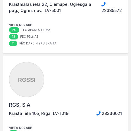
Krastmalas iela 22, Ciemupe, Ogresgala
pag., Ogres nov., LV-5001
22335572
VIETA NOZARĒ
20
PĒC APGROZĪJUMA
13
PĒC PEĻŅAS
11
PĒC DARBINIEKU SKAITA
RGSSI
RGS, SIA
Krasta iela 105, Rīga, LV-1019
28336021
VIETA NOZARĒ