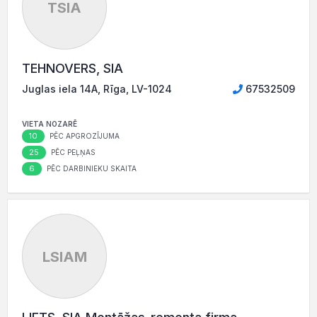
TSIA
TEHNOVERS, SIA
Juglas iela 14A, Rīga, LV-1024
67532509
VIETA NOZARĒ
10
PĒC APGROZĪJUMA
25
PĒC PEĻŅAS
6
PĒC DARBINIEKU SKAITA
LSIAM