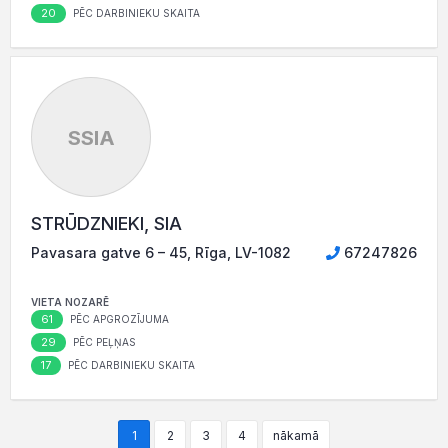
20
PĒC DARBINIEKU SKAITA
SSIA
STRŪDZNIEKI, SIA
Pavasara gatve 6 – 45, Rīga, LV-1082
67247826
VIETA NOZARĒ
61
PĒC APGROZĪJUMA
29
PĒC PEĻŅAS
17
PĒC DARBINIEKU SKAITA
1
2
3
4
nākamā