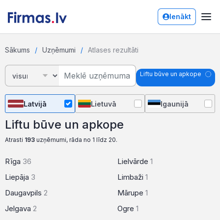
Ienākt
Sākums
Uzņēmumi
Atlases rezultāti
Liftu būve un apkope
Latvijā
Lietuvā
Igaunijā
Liftu būve un apkope
Atrasti
193
uzņēmumi, rāda no 1 līdz 20.
Rīga
36
Lielvārde
1
Liepāja
3
Limbaži
1
Daugavpils
2
Mārupe
1
Jelgava
2
Ogre
1