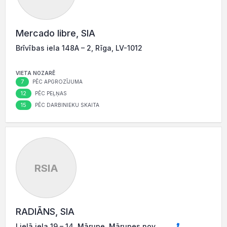
Mercado libre, SIA
Brīvības iela 148A – 2, Rīga, LV-1012
VIETA NOZARĒ
7
PĒC APGROZĪJUMA
12
PĒC PEĻŅAS
15
PĒC DARBINIEKU SKAITA
RSIA
RADIĀNS, SIA
Lielā iela 19 – 14, Mārupe, Mārupes nov.,