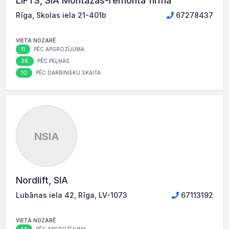
LIFTS, SIA Montāžas-remonta firma
Rīga, Skolas iela 21-401b
67278437
VIETA NOZARĒ
11
PĒC APGROZĪJUMA
38
PĒC PEĻŅAS
10
PĒC DARBINIEKU SKAITA
NSIA
Nordlift, SIA
Lubānas iela 42, Rīga, LV-1073
67113192
VIETA NOZARĒ