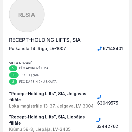
RLSIA
RECEPT-HOLDING LIFTS, SIA
Pulka iela 14, Rīga, LV-1007
67148401
VIETA NOZARĒ
5
PĒC APGROZĪJUMA
19
PĒC PEĻŅAS
3
PĒC DARBINIEKU SKAITA
"Recept-Holding Lifts", SIA, Jelgavas
filiāle
63049575
Loka maģistrāle 13-37, Jelgava, LV-3004
"Recept-Holding Lifts", SIA, Liepājas
filiāle
63442762
Krūmu 59-3, Liepāja, LV-3405