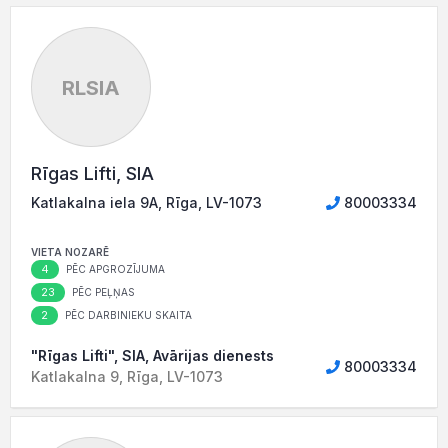
RLSIA
Rīgas Lifti, SIA
Katlakalna iela 9A, Rīga, LV-1073
80003334
VIETA NOZARĒ
4
PĒC APGROZĪJUMA
23
PĒC PEĻŅAS
2
PĒC DARBINIEKU SKAITA
"Rīgas Lifti", SIA, Avārijas dienests
80003334
Katlakalna 9, Rīga, LV-1073