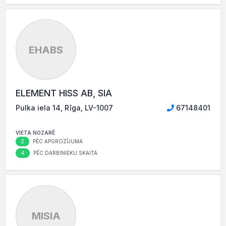
EHABS
ELEMENT HISS AB, SIA
Pulka iela 14, Rīga, LV-1007
67148401
VIETA NOZARĒ
2
PĒC APGROZĪJUMA
4
PĒC DARBINIEKU SKAITA
MlSIA