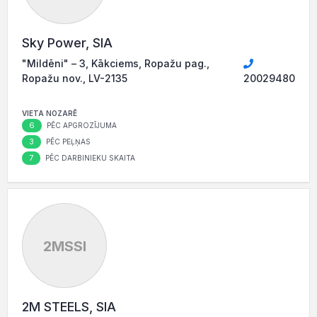
Sky Power, SIA
"Mildēni" – 3, Kākciems, Ropažu pag.,
Ropažu nov., LV-2135
20029480
VIETA NOZARĒ
6
PĒC APGROZĪJUMA
3
PĒC PEĻŅAS
7
PĒC DARBINIEKU SKAITA
2MSSI
2M STEELS, SIA