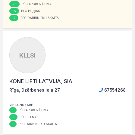
23
PĒC APGROZĪJUMA
18
PĒC PEĻŅAS
17
PĒC DARBINIEKU SKAITA
KLLSI
KONE LIFTI LATVIJA, SIA
Rīga, Dzērbenes iela 27
67554268
VIETA NOZARĒ
1
PĒC APGROZĪJUMA
5
PĒC PEĻŅAS
1
PĒC DARBINIEKU SKAITA