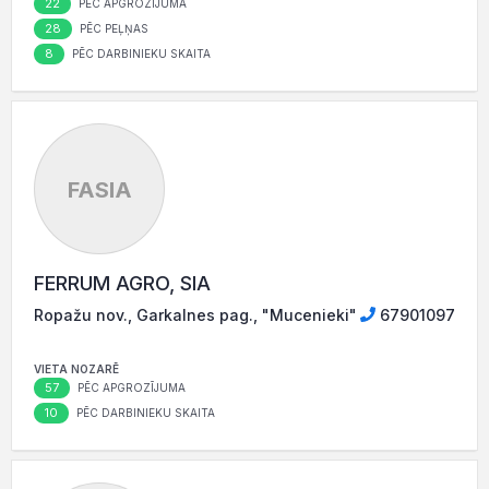
22
PĒC APGROZĪJUMA
28
PĒC PEĻŅAS
8
PĒC DARBINIEKU SKAITA
FASIA
FERRUM AGRO, SIA
Ropažu nov., Garkalnes pag., "Mucenieki"
67901097
VIETA NOZARĒ
57
PĒC APGROZĪJUMA
10
PĒC DARBINIEKU SKAITA