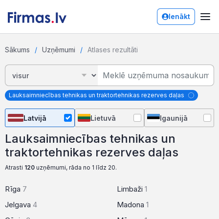
Ienākt
Sākums
Uzņēmumi
Atlases rezultāti
Lauksaimniecības tehnikas un traktortehnikas rezerves daļas
Latvijā
Lietuvā
Igaunijā
Lauksaimniecības tehnikas un
traktortehnikas rezerves daļas
Atrasti
120
uzņēmumi, rāda no 1 līdz 20.
Rīga
7
Limbaži
1
Jelgava
4
Madona
1