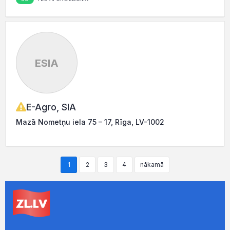
ESIA
E-Agro, SIA
Mazā Nometņu iela 75 – 17, Rīga, LV-1002
1
2
3
4
nākamā