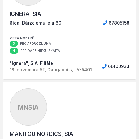
IGNERA, SIA
Rīga, Dārzciema iela 60
67805158
VIETA NOZARĒ
5
PĒC APGROZĪJUMA
4
PĒC DARBINIEKU SKAITA
"Ignera", SIA, Filiāle
66100933
18. novembra 52, Daugavpils, LV-5401
MNSIA
MANITOU NORDICS, SIA