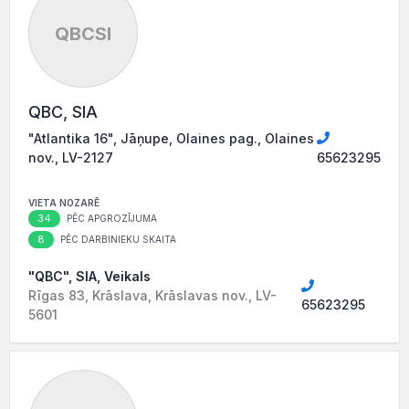
QBCSI
QBC, SIA
"Atlantika 16", Jāņupe, Olaines pag., Olaines
nov., LV-2127
65623295
VIETA NOZARĒ
34
PĒC APGROZĪJUMA
8
PĒC DARBINIEKU SKAITA
"QBC", SIA, Veikals
Rīgas 83, Krāslava, Krāslavas nov., LV-
65623295
5601