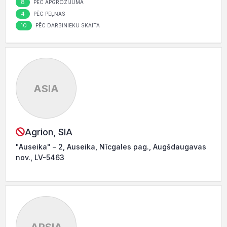
8
PĒC APGROZĪJUMA
4
PĒC PEĻŅAS
10
PĒC DARBINIEKU SKAITA
ASIA
Agrion, SIA
"Auseika" – 2, Auseika, Nīcgales pag., Augšdaugavas
nov., LV-5463
APSIA