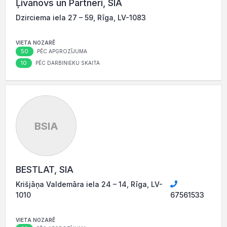
Ļivanovs un Partneri, SIA
Dzirciema iela 27 – 59, Rīga, LV-1083
VIETA NOZARĒ
50
PĒC APGROZĪJUMA
10
PĒC DARBINIEKU SKAITA
BSIA
BESTLAT, SIA
Krišjāņa Valdemāra iela 24 – 14, Rīga, LV-
1010
67561533
VIETA NOZARĒ