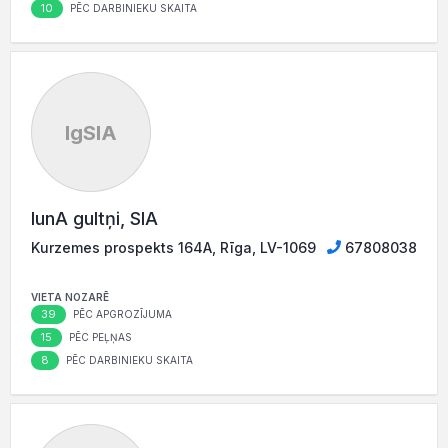
10
PĒC DARBINIEKU SKAITA
IgSIA
IunA gultņi, SIA
Kurzemes prospekts 164A, Rīga, LV-1069
67808038
VIETA NOZARĒ
39
PĒC APGROZĪJUMA
15
PĒC PEĻŅAS
8
PĒC DARBINIEKU SKAITA