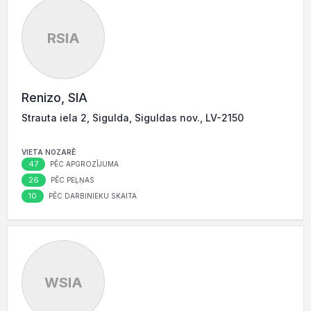
RSIA
Renizo, SIA
Strauta iela 2, Sigulda, Siguldas nov., LV-2150
VIETA NOZARĒ
47
PĒC APGROZĪJUMA
26
PĒC PEĻŅAS
10
PĒC DARBINIEKU SKAITA
WSIA