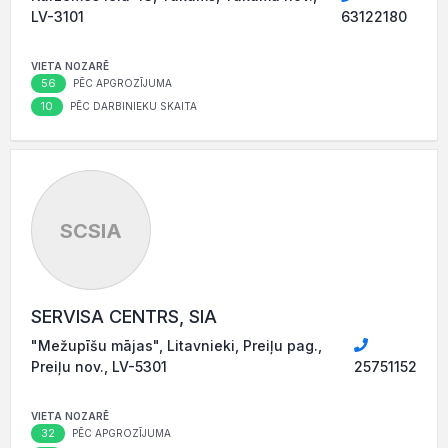
LV-3101
63122180
VIETA NOZARĒ
56
PĒC APGROZĪJUMA
10
PĒC DARBINIEKU SKAITA
SCSIA
SERVISA CENTRS, SIA
"Mežupīšu mājas", Litavnieki, Preiļu pag.,
Preiļu nov., LV-5301
25751152
VIETA NOZARĒ
32
PĒC APGROZĪJUMA