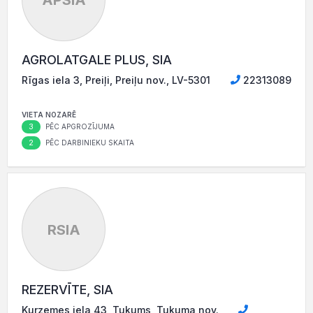
AGROLATGALE PLUS, SIA
Rīgas iela 3, Preiļi, Preiļu nov., LV-5301
22313089
VIETA NOZARĒ
3
PĒC APGROZĪJUMA
2
PĒC DARBINIEKU SKAITA
RSIA
REZERVĪTE, SIA
Kurzemes iela 43, Tukums, Tukuma nov.,