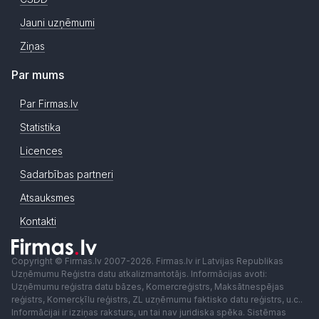
Jauni uzņēmumi
Ziņas
Par mums
Par Firmas.lv
Statistika
Licences
Sadarbības partneri
Atsauksmes
Kontakti
Copyright © Firmas.lv 2007-2026. Firmas.lv ir Latvijas Republikas
Uzņēmumu Reģistra datu atkalizmantotājs. Informācijas avoti:
Uzņēmumu reģistra datu bāzes, Komercreģistrs, Maksātnespējas
reģistrs, Komercķīlu reģistrs, ZL uzņēmumu faktisko datu reģistrs, u.c..
Informācijai ir izziņas raksturs, un tai nav juridiska spēka. Sistēmas