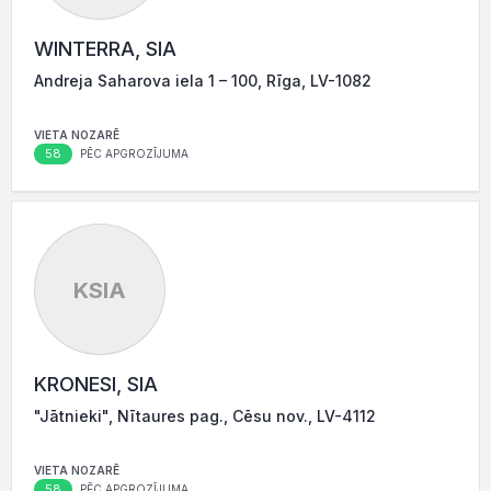
WINTERRA, SIA
Andreja Saharova iela 1 – 100, Rīga, LV-1082
VIETA NOZARĒ
58
PĒC APGROZĪJUMA
KSIA
KRONESI, SIA
"Jātnieki", Nītaures pag., Cēsu nov., LV-4112
VIETA NOZARĒ
58
PĒC APGROZĪJUMA