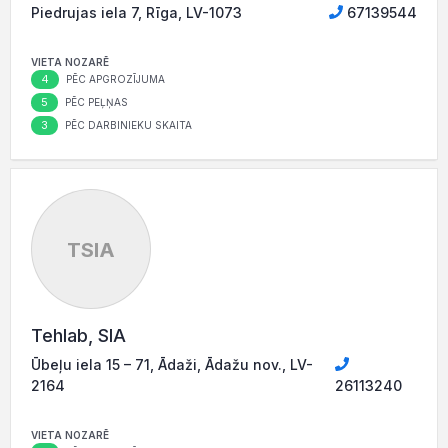
Piedrujas iela 7, Rīga, LV-1073
67139544
VIETA NOZARĒ
4
PĒC APGROZĪJUMA
5
PĒC PEĻŅAS
3
PĒC DARBINIEKU SKAITA
TSIA
Tehlab, SIA
Ūbeļu iela 15 – 71, Ādaži, Ādažu nov., LV-
2164
26113240
VIETA NOZARĒ