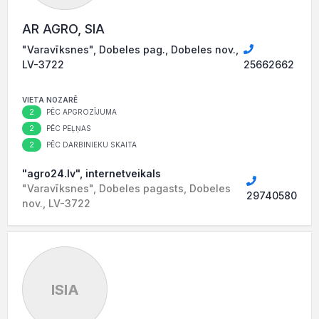
AR AGRO, SIA
"Varavīksnes", Dobeles pag., Dobeles nov.,
LV-3722
25662662
VIETA NOZARĒ
2
PĒC APGROZĪJUMA
2
PĒC PEĻŅAS
2
PĒC DARBINIEKU SKAITA
"agro24.lv", internetveikals
"Varavīksnes", Dobeles pagasts, Dobeles
29740580
nov., LV-3722
ISIA