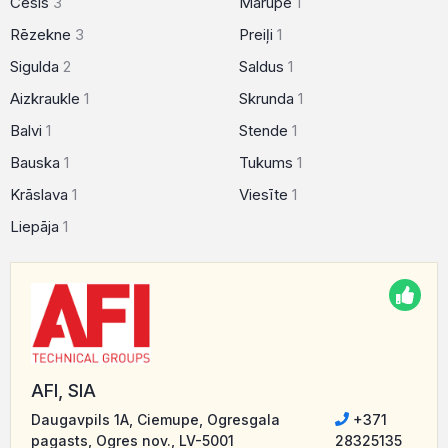
Cēsis
3
Mārupe
1
Rēzekne
3
Preiļi
1
Sigulda
2
Saldus
1
Aizkraukle
1
Skrunda
1
Balvi
1
Stende
1
Bauska
1
Tukums
1
Krāslava
1
Viesīte
1
Liepāja
1
AFI, SIA
Daugavpils 1A, Ciemupe, Ogresgala
+371
pagasts, Ogres nov., LV-5001
28325135