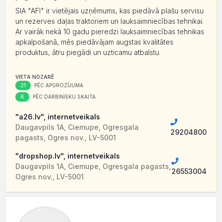
SIA "AFI" ir vietējais uzņēmums, kas piedāvā plašu servisu
un rezerves daļas traktoriem un lauksaimniecības tehnikai.
Ar vairāk nekā 10 gadu pieredzi lauksaimniecības tehnikas
apkalpošanā, mēs piedāvājam augstas kvalitātes
produktus, ātru piegādi un uzticamu atbalstu.
VIETA NOZARĒ
21
PĒC APGROZĪJUMA
6
PĒC DARBINIEKU SKAITA
"a26.lv", internetveikals
Daugavpils 1A, Ciemupe, Ogresgala
29204800
pagasts, Ogres nov., LV-5001
"dropshop.lv", internetveikals
Daugavpils 1A, Ciemupe, Ogresgala pagasts,
26553004
Ogres nov., LV-5001