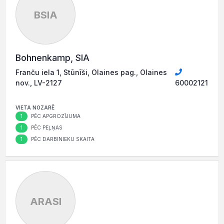
BSIA
Bohnenkamp, SIA
Franču iela 1, Stūnīši, Olaines pag., Olaines
nov., LV-2127
60002121
VIETA NOZARĒ
1
PĒC APGROZĪJUMA
1
PĒC PEĻŅAS
1
PĒC DARBINIEKU SKAITA
ARASI