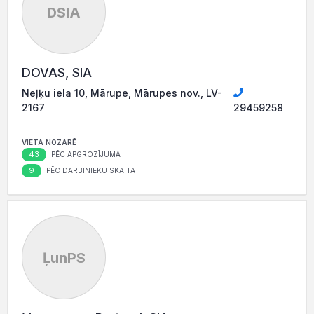
DSIA
DOVAS, SIA
Neļķu iela 10, Mārupe, Mārupes nov., LV-
2167
29459258
VIETA NOZARĒ
43
PĒC APGROZĪJUMA
9
PĒC DARBINIEKU SKAITA
ĻunPS