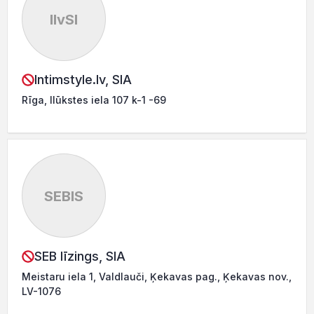
IlvSI
Intimstyle.lv, SIA
Rīga, Ilūkstes iela 107 k-1 -69
SEBlS
SEB līzings, SIA
Meistaru iela 1, Valdlauči, Ķekavas pag., Ķekavas nov.,
LV-1076