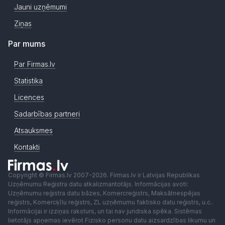
Jauni uzņēmumi
Ziņas
Par mums
Par Firmas.lv
Statistika
Licences
Sadarbības partneri
Atsauksmes
Kontakti
Copyright © Firmas.lv 2007-2026. Firmas.lv ir Latvijas Republikas
Uzņēmumu Reģistra datu atkalizmantotājs. Informācijas avoti:
Uzņēmumu reģistra datu bāzes, Komercreģistrs, Maksātnespējas
reģistrs, Komercķīlu reģistrs, ZL uzņēmumu faktisko datu reģistrs, u.c..
Informācijai ir izziņas raksturs, un tai nav juridiska spēka. Sistēmas
lietotājs apņemas ievērot Fizisko personu datu aizsardzības likumu un