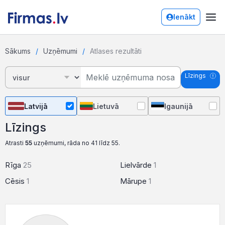
Ienākt
Sākums
Uzņēmumi
Atlases rezultāti
Līzings
Latvijā
Lietuvā
Igaunijā
Līzings
Atrasti
55
uzņēmumi, rāda no 41 līdz 55.
Rīga
25
Lielvārde
1
Cēsis
1
Mārupe
1