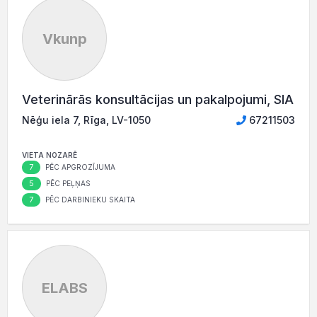
Vkunp
Veterinārās konsultācijas un pakalpojumi, SIA
Nēģu iela 7, Rīga, LV-1050
67211503
VIETA NOZARĒ
7
PĒC APGROZĪJUMA
5
PĒC PEĻŅAS
7
PĒC DARBINIEKU SKAITA
ELABS