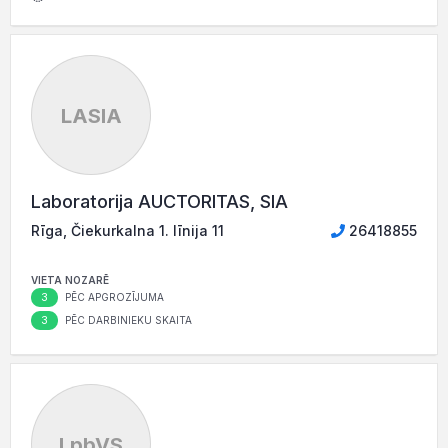
LASIA
Laboratorija AUCTORITAS, SIA
Rīga, Čiekurkalna 1. līnija 11
26418855
VIETA NOZARĒ
3
PĒC APGROZĪJUMA
3
PĒC DARBINIEKU SKAITA
LpbVS