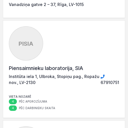
Vanadziņa gatve 2 – 37, Rīga, LV-1015
PlSIA
Piensaimnieku laboratorija, SIA
Institūta iela 1, Ulbroka, Stopiņu pag., Ropažu
nov., LV-2130
67910751
VIETA NOZARĒ
4
PĒC APGROZĪJUMA
4
PĒC DARBINIEKU SKAITA