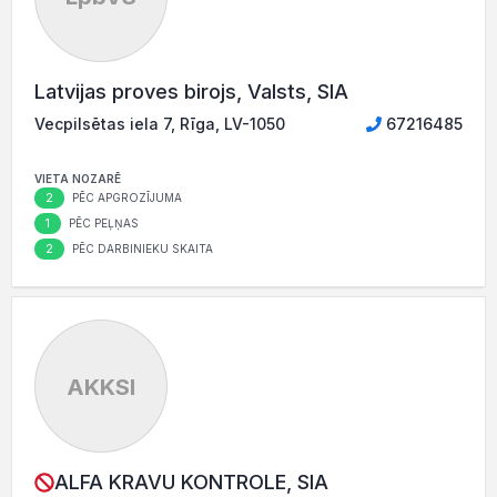
Latvijas proves birojs, Valsts, SIA
Vecpilsētas iela 7, Rīga, LV-1050
67216485
VIETA NOZARĒ
2
PĒC APGROZĪJUMA
1
PĒC PEĻŅAS
2
PĒC DARBINIEKU SKAITA
AKKSI
ALFA KRAVU KONTROLE, SIA