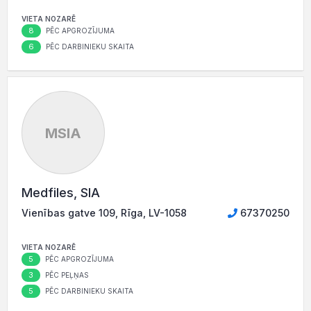
VIETA NOZARĒ
8
PĒC APGROZĪJUMA
6
PĒC DARBINIEKU SKAITA
MSIA
Medfiles, SIA
Vienības gatve 109, Rīga, LV-1058
67370250
VIETA NOZARĒ
5
PĒC APGROZĪJUMA
3
PĒC PEĻŅAS
5
PĒC DARBINIEKU SKAITA