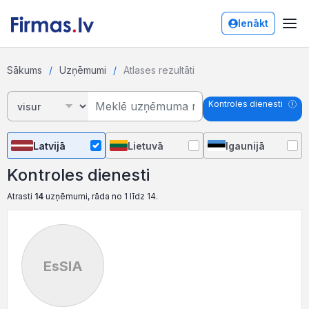
Ienākt
Sākums
Uzņēmumi
Atlases rezultāti
Kontroles dienesti
Latvijā
Lietuvā
Igaunijā
Kontroles dienesti
Atrasti
14
uzņēmumi, rāda no 1 līdz 14.
EsSIA