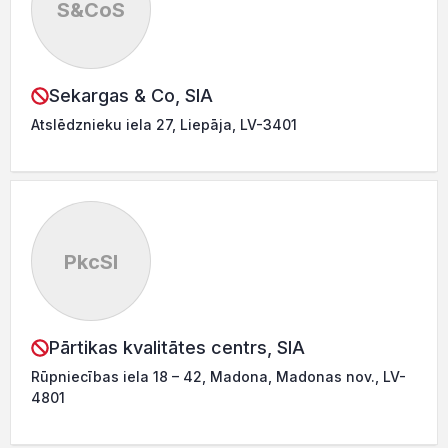
S&CoS
Sekargas & Co, SIA
Atslēdznieku iela 27, Liepāja, LV-3401
PkcSI
Pārtikas kvalitātes centrs, SIA
Rūpniecības iela 18 – 42, Madona, Madonas nov., LV-
4801