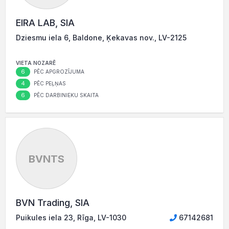
EIRA LAB, SIA
Dziesmu iela 6, Baldone, Ķekavas nov., LV-2125
VIETA NOZARĒ
6
PĒC APGROZĪJUMA
4
PĒC PEĻŅAS
6
PĒC DARBINIEKU SKAITA
BVNTS
BVN Trading, SIA
Puikules iela 23, Rīga, LV-1030
67142681