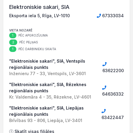
Elektroniskie sakari, SIA
Eksporta iela 5, Rīga, LV-1010
67333034
VIETA NOZARĒ
1
PĒC APGROZĪJUMA
2
PĒC PEĻŅAS
1
PĒC DARBINIEKU SKAITA
"Elektroniskie sakari", SIA, Ventspils
reģionālais punkts
63622200
Inženieru 77 - 33, Ventspils, LV-3601
"Elektroniskie sakari", SIA, Rēzeknes
reģionālais punkts
64636332
Kr. Valdemāra 4 - 35, Rēzekne, LV-4601
"Elektroniskie sakari", SIA, Liepājas
reģionālais punkts
63422447
Brīvības 93 - 806, Liepāja, LV-3401
Skatīt visas filiāles