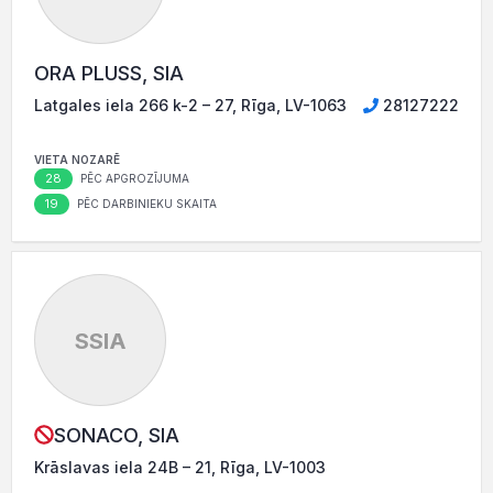
ORA PLUSS, SIA
Latgales iela 266 k-2 – 27, Rīga, LV-1063
28127222
VIETA NOZARĒ
28
PĒC APGROZĪJUMA
19
PĒC DARBINIEKU SKAITA
SSIA
SONACO, SIA
Krāslavas iela 24B – 21, Rīga, LV-1003