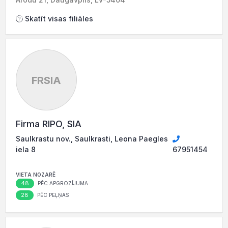
Skatīt visas filiāles
FRSIA
Firma RIPO, SIA
Saulkrastu nov., Saulkrasti, Leona Paegles
iela 8
67951454
VIETA NOZARĒ
48
PĒC APGROZĪJUMA
28
PĒC PEĻŅAS