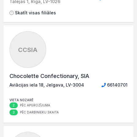
Talejas 1, Rīga, LV-1026
Skatīt visas filiāles
CCSIA
Chocolette Confectionary, SIA
Aviācijas iela 18, Jelgava, LV-3004
66140701
VIETA NOZARĒ
2
PĒC APGROZĪJUMA
3
PĒC DARBINIEKU SKAITA