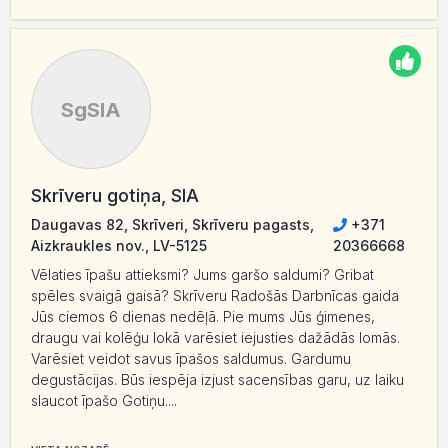
SgSIA
Skrīveru gotiņa, SIA
Daugavas 82, Skrīveri, Skrīveru pagasts,
+371
Aizkraukles nov., LV-5125
20366668
Vēlaties īpašu attieksmi? Jums garšo saldumi? Gribat
spēles svaigā gaisā? Skrīveru Radošās Darbnīcas gaida
Jūs ciemos 6 dienas nedēļā. Pie mums Jūs ģimenes,
draugu vai kolēģu lokā varēsiet iejusties dažādās lomās.
Varēsiet veidot savus īpašos saldumus. Gardumu
degustācijas. Būs iespēja izjust sacensības garu, uz laiku
slaucot īpašo Gotiņu....