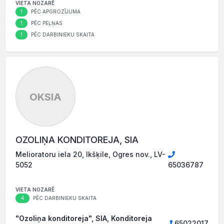
VIETA NOZARĒ
1
PĒC APGROZĪJUMA
1
PĒC PEĻŅAS
1
PĒC DARBINIEKU SKAITA
OKSIA
OZOLIŅA KONDITOREJA, SIA
Melioratoru iela 20, Ikšķile, Ogres nov., LV-
5052
65036787
VIETA NOZARĒ
4
PĒC DARBINIEKU SKAITA
"Ozoliņa konditoreja", SIA, Konditoreja
65022017