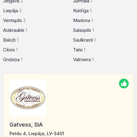
Jelgava
2
Jūrmala
1
Liepāja
2
Kuldīga
1
Ventspils
2
Madona
1
Aizkraukle
1
Salaspils
1
Baloži
1
Saulkrasti
1
Cēsis
1
Talsi
1
Grobiņa
1
Valmiera
1
Gatvess, SIA
Peldu 4, Liepāja, LV-3401