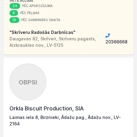
VIETA NOZARĒ
24
PĒC APGROZĪJUMA
8
PĒC PEĻŅAS
18
PĒC DARBINIEKU SKAITA
"Skrīveru Radošās Darbnīcas"
Daugavas 82, Skrīveri, Skrīveru pagasts,
20366668
Aizkraukles nov., LV-5125
OBPSI
Orkla Biscuit Production, SIA
Laimas iela 8, Birznieki, Ādažu pag., Ādažu nov., LV-
2164