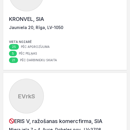
KRONVEL, SIA
Jauniela 20, Rīga, LV-1050
VIETA NOZARĒ
25
PĒC APGROZĪJUMA
5
PĒC PEĻŅAS
21
PĒC DARBINIEKU SKAITA
EVrkS
ERIS V, ražošanas komercfirma, SIA
Miera iela 7 – 4, Auce, Dobeles nov., LV-3708