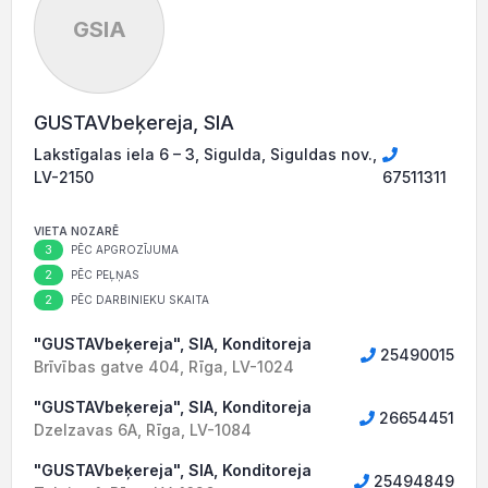
GSIA
GUSTAVbeķereja, SIA
Lakstīgalas iela 6 – 3, Sigulda, Siguldas nov.,
LV-2150
67511311
VIETA NOZARĒ
3
PĒC APGROZĪJUMA
2
PĒC PEĻŅAS
2
PĒC DARBINIEKU SKAITA
"GUSTAVbeķereja", SIA, Konditoreja
25490015
Brīvības gatve 404, Rīga, LV-1024
"GUSTAVbeķereja", SIA, Konditoreja
26654451
Dzelzavas 6A, Rīga, LV-1084
"GUSTAVbeķereja", SIA, Konditoreja
25494849