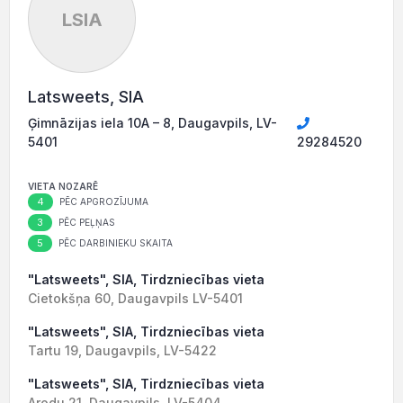
LSIA
Latsweets, SIA
Ģimnāzijas iela 10A – 8, Daugavpils, LV-
5401
29284520
VIETA NOZARĒ
4
PĒC APGROZĪJUMA
3
PĒC PEĻŅAS
5
PĒC DARBINIEKU SKAITA
"Latsweets", SIA, Tirdzniecības vieta
Cietokšņa 60, Daugavpils LV-5401
"Latsweets", SIA, Tirdzniecības vieta
Tartu 19, Daugavpils, LV-5422
"Latsweets", SIA, Tirdzniecības vieta
Arodu 21, Daugavpils, LV-5404