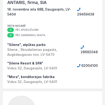
ANTARIS, firma, SIA
18. novembra iela 68B, Daugavpils, LV-
5404
29459438
VIETA NOZARĒ
6
PĒC APGROZĪJUMA
6
PĒC DARBINIEKU SKAITA
"Silene", atpūtas parks
Silene , Skrudalienas pagasts,
28692048
Augšdaugavas nov. LV-5470
"Silene Resort & SPA"
62004100
Vidus 32, Daugavpils, LV-5401
"Mora", konditorejas fabrika
Vidus 32, Daugavpils, LV-5401