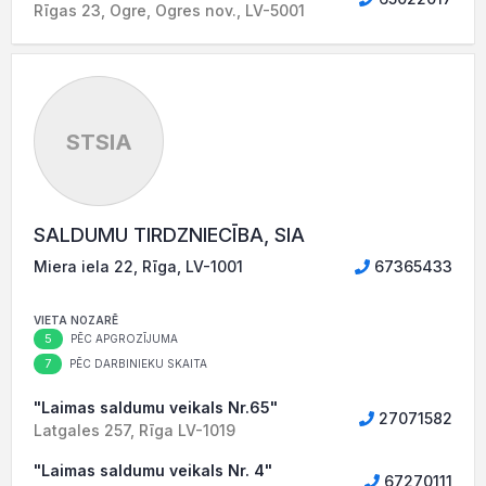
Rīgas 23, Ogre, Ogres nov., LV-5001
STSIA
SALDUMU TIRDZNIECĪBA, SIA
Miera iela 22, Rīga, LV-1001
67365433
VIETA NOZARĒ
5
PĒC APGROZĪJUMA
7
PĒC DARBINIEKU SKAITA
"Laimas saldumu veikals Nr.65"
27071582
Latgales 257, Rīga LV-1019
"Laimas saldumu veikals Nr. 4"
67270111