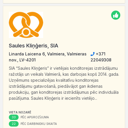
Saules Kliņģeris, SIA
Linarda Laicena 6, Valmiera, Valmieras
+371
nov., LV-4201
22049308
SIA “Saules Kliņģeris” ir vietējais konditorejas izstrādājumu
ražotājs un veikals Valmierā, kas darbojas kopš 2014. gada.
Uzņēmums specializējas kvalitatīvu konditorejas
izstrādājumu gatavošanā, piedāvājot gan ikdienas
produkciju, gan konditorejas izstrādājumus pēc individuāla
pasūtījuma. Saules Kliņģeris ir iecienīts vietējo...
VIETA NOZARĒ
33
PĒC APGROZĪJUMA
22
PĒC DARBINIEKU SKAITA