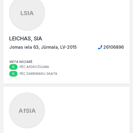
LSIA
LEICHAS, SIA
Jomas iela 63, Jūrmala, LV-2015
26106896
VIETA NOZARĒ
8
PĒC APGROZĪJUMA
8
PĒC DARBINIEKU SKAITA
AfSIA