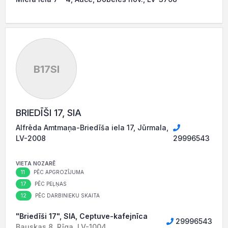
B17SI
BRIEDĪŠI 17, SIA
Alfrēda Amtmaņa-Briedīša iela 17, Jūrmala,
LV-2008
29996543
VIETA NOZARĒ
11
PĒC APGROZĪJUMA
17
PĒC PEĻŅAS
12
PĒC DARBINIEKU SKAITA
"Briedīši 17", SIA, Ceptuve-kafejnīca
29996543
Bauskas 8, Rīga, LV-1004