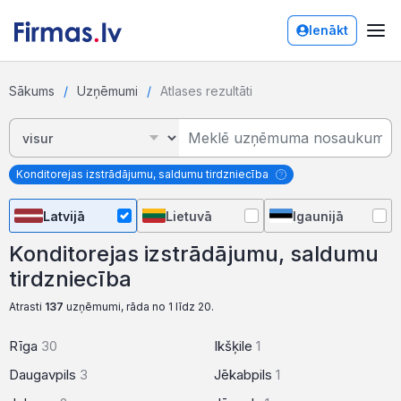
Ienākt
Sākums
Uzņēmumi
Atlases rezultāti
Konditorejas izstrādājumu, saldumu tirdzniecība
Latvijā
Lietuvā
Igaunijā
Konditorejas izstrādājumu, saldumu
tirdzniecība
Atrasti
137
uzņēmumi, rāda no 1 līdz 20.
Rīga
30
Ikšķile
1
Daugavpils
3
Jēkabpils
1