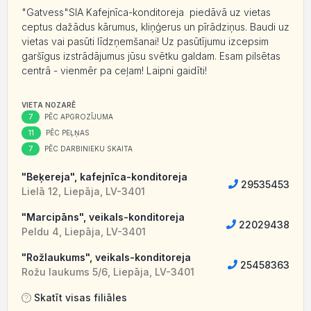
"Gatvess"SIA Kafejnīca-konditoreja piedāvā uz vietas
ceptus dažādus kārumus, kliņģerus un pīrādziņus. Baudi uz
vietas vai pasūti līdzņemšanai! Uz pasūtījumu izcepsim
garšīgus izstrādājumus jūsu svētku galdam. Esam pilsētas
centrā - vienmēr pa ceļam! Laipni gaidīti!
VIETA NOZARĒ
7
PĒC APGROZĪJUMA
11
PĒC PEĻŅAS
7
PĒC DARBINIEKU SKAITA
"Beķereja", kafejnīca-konditoreja
29535453
Lielā 12, Liepāja, LV-3401
"Marcipāns", veikals-konditoreja
22029438
Peldu 4, Liepāja, LV-3401
"Rožlaukums", veikals-konditoreja
25458363
Rožu laukums 5/6, Liepāja, LV-3401
Skatīt visas filiāles