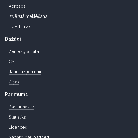
Adreses
Izvērstā meklēšana
TOP firmas
Dažādi
Zemesgrāmata
CSDD
Jauni uzņēmumi
Ziņas
Par mums
Par Firmas.lv
Statistika
Licences
Sadarbības partneri