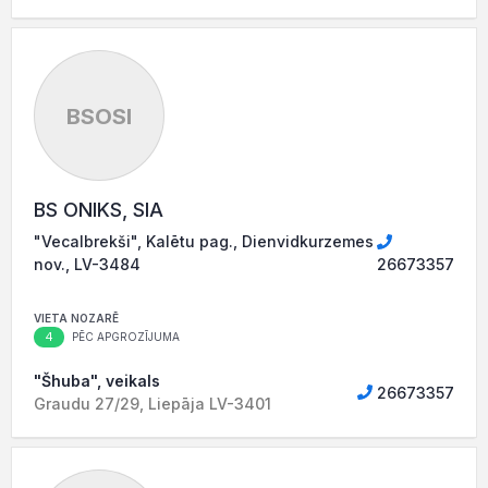
BSOSI
BS ONIKS, SIA
"Vecalbrekši", Kalētu pag., Dienvidkurzemes
nov., LV-3484
26673357
VIETA NOZARĒ
4
PĒC APGROZĪJUMA
"Šhuba", veikals
26673357
Graudu 27/29, Liepāja LV-3401