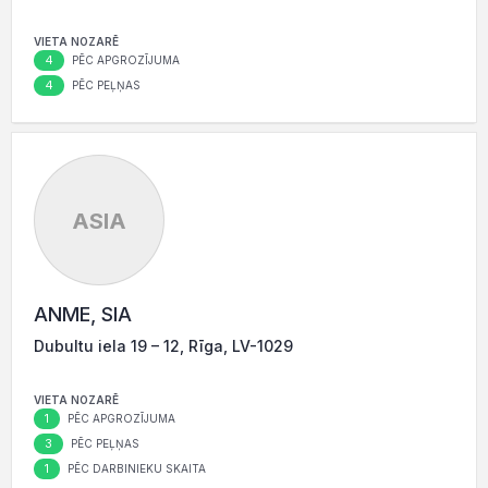
VIETA NOZARĒ
4
PĒC APGROZĪJUMA
4
PĒC PEĻŅAS
ASIA
ANME, SIA
Dubultu iela 19 – 12, Rīga, LV-1029
VIETA NOZARĒ
1
PĒC APGROZĪJUMA
3
PĒC PEĻŅAS
1
PĒC DARBINIEKU SKAITA