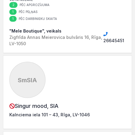
2
PĒC APGROZĪJUMA
1
PĒC PEĻŅAS
1
PĒC DARBINIEKU SKAITA
"Mele Boutique", veikals
Zigfrīda Annas Meierovica bulvāris 16, Rīga,
26645451
LV-1050
SmSIA
Singur mood, SIA
Kalnciema iela 101 – 43, Rīga, LV-1046