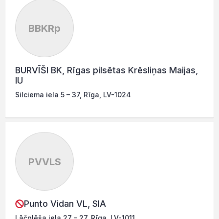
BBKRp
BURVĪŠI BK, Rīgas pilsētas Krēsliņas Maijas,
IU
Silciema iela 5 – 37, Rīga, LV-1024
PVVLS
Punto Vidan VL, SIA
Lāčplēša iela 27 – 27, Rīga, LV-1011