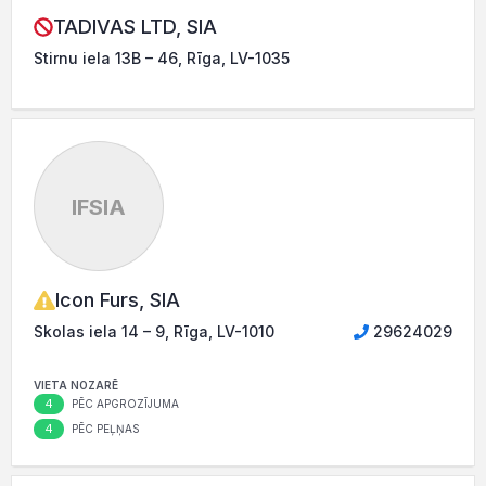
TADIVAS LTD, SIA
Stirnu iela 13B – 46, Rīga, LV-1035
IFSIA
Icon Furs, SIA
Skolas iela 14 – 9, Rīga, LV-1010
29624029
VIETA NOZARĒ
4
PĒC APGROZĪJUMA
4
PĒC PEĻŅAS