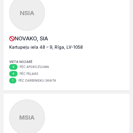
NSIA
NOVAKO, SIA
Kartupeļu iela 48 – 9, Rīga, LV-1058
VIETA NOZARĒ
4
PĒC APGROZĪJUMA
4
PĒC PEĻŅAS
1
PĒC DARBINIEKU SKAITA
MSIA