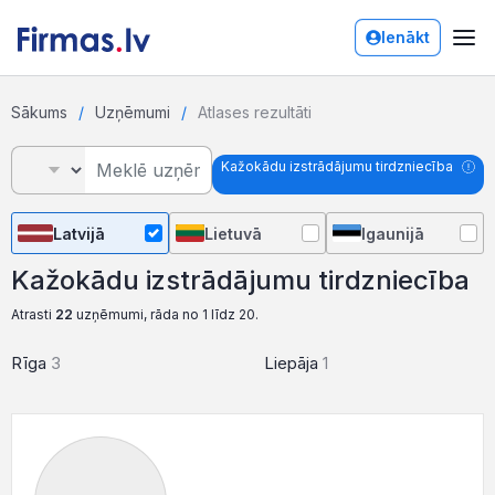
Ienākt
Sākums
Uzņēmumi
Atlases rezultāti
Kažokādu izstrādājumu tirdzniecība
Latvijā
Lietuvā
Igaunijā
Kažokādu izstrādājumu tirdzniecība
Atrasti
22
uzņēmumi, rāda no 1 līdz 20.
Rīga
3
Liepāja
1