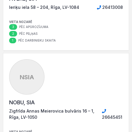
Ieriķu iela 58 – 204, Rīga, LV-1084
26413008
VIETA NOZARĒ
3
PĒC APGROZĪJUMA
2
PĒC PEĻŅAS
1
PĒC DARBINIEKU SKAITA
NSIA
NOBU, SIA
Zigfrīda Annas Meierovica bulvāris 16 – 1,
Rīga, LV-1050
26645451
VIETA NOZARĒ