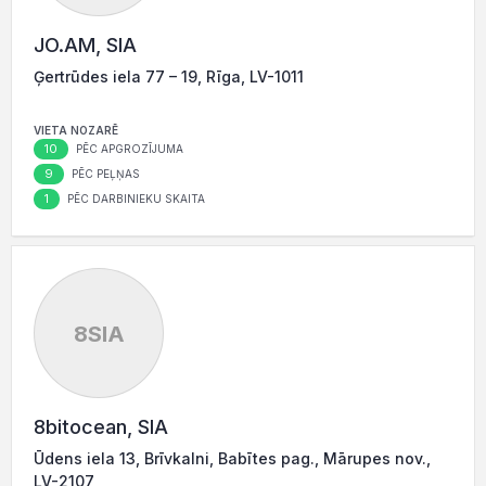
JO.AM, SIA
Ģertrūdes iela 77 – 19, Rīga, LV-1011
VIETA NOZARĒ
10
PĒC APGROZĪJUMA
9
PĒC PEĻŅAS
1
PĒC DARBINIEKU SKAITA
8SIA
8bitocean, SIA
Ūdens iela 13, Brīvkalni, Babītes pag., Mārupes nov.,
LV-2107