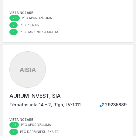
VIETA NOZARĒ
25
PĒC APGROZĪJUMA
2
PĒC PEĻŅAS
5
PĒC DARBINIEKU SKAITA
AISIA
AURUM INVEST, SIA
Tērbatas iela 14 – 2, Rīga, LV-1011
29235889
VIETA NOZARĒ
21
PĒC APGROZĪJUMA
4
PĒC DARBINIEKU SKAITA