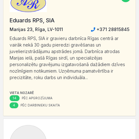
Eduards RPS, SIA
Marijas 23, Rīga, LV-1011
+371 28815845
Eduards RPS, SIA ir gravieru darbnīca Rīgas centrā ar
vairāk nekā 30 gadu pieredzi gravēšanas un
juvelierizstrādājumu apstrādes jomā. Darbnīca atrodas
Marijas ielā, pašā Rīgas sirdī, un specializējas
personalizētu gravējumu izgatavošanā dažādiem dzīves
nozīmīgiem notikumiem. Uzņēmuma pamatvērtība ir
precizitāte, roku darbs un individuāla...
VIETA NOZARĒ
14
PĒC APGROZĪJUMA
4
PĒC DARBINIEKU SKAITA