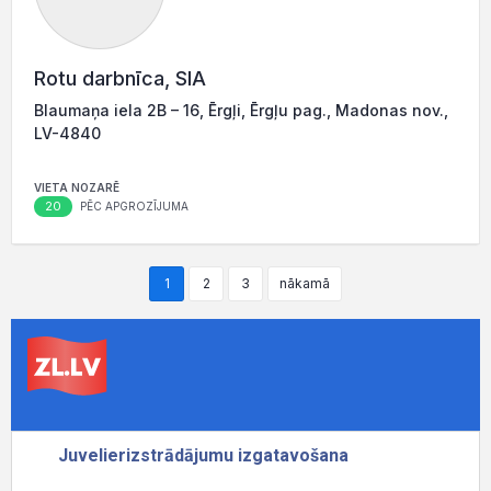
Rotu darbnīca, SIA
Blaumaņa iela 2B – 16, Ērgļi, Ērgļu pag., Madonas nov.,
LV-4840
VIETA NOZARĒ
20
PĒC APGROZĪJUMA
1
2
3
nākamā