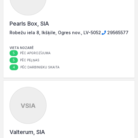
Pearls Box, SIA
Robežu iela 8, Ikšķile, Ogres nov., LV-5052
29565577
VIETA NOZARĒ
5
PĒC APGROZĪJUMA
5
PĒC PEĻŅAS
4
PĒC DARBINIEKU SKAITA
VSIA
Valterum, SIA