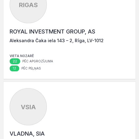
RIGAS
ROYAL INVESTMENT GROUP, AS
Aleksandra Čaka iela 143 – 2, Rīga, LV-1012
VIETA NOZARĒ
22
PĒC APGROZĪJUMA
12
PĒC PEĻŅAS
VSIA
VLADNA, SIA