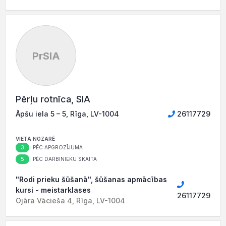
PrSIA
Pērļu rotnīca, SIA
Āpšu iela 5 – 5, Rīga, LV-1004
26117729
VIETA NOZARĒ
3
PĒC APGROZĪJUMA
5
PĒC DARBINIEKU SKAITA
"Rodi prieku šūšanā", šūšanas apmācības
kursi - meistarklases
26117729
Ojāra Vācieša 4, Rīga, LV-1004