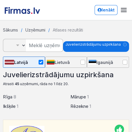
Ienākt
Sākums
Uzņēmumi
Atlases rezultāti
Juvelierizstrādājumu uzpirkšana
Latvijā
Lietuvā
Igaunijā
Juvelierizstrādājumu uzpirkšana
Atrasti
45
uzņēmumi, rāda no 1 līdz 20.
Rīga
8
Mārupe
1
Ikšķile
1
Rēzekne
1