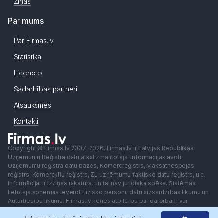
Ziņas
Par mums
Par Firmas.lv
Statistika
Licences
Sadarbības partneri
Atsauksmes
Kontakti
Copyright © Firmas.lv 2007-2026. Firmas.lv ir Latvijas Republikas
Uzņēmumu Reģistra datu atkalizmantotājs. Informācijas avoti:
Uzņēmumu reģistra datu bāzes, Komercreģistrs, Maksātnespējas
reģistrs, Komercķīlu reģistrs, ZL uzņēmumu faktisko datu reģistrs, u.c..
Informācijai ir izziņas raksturs, un tai nav juridiska spēka. Sistēmas
lietotājs apņemas ievērot Fizisko personu datu aizsardzības likumu un
Autortiesību likumu. Firmas.lv nenes atbildību par darbībām vai
lēmumiem, kas balstīti uz saņemto pakalpojumu. Lietotājam aizliegts