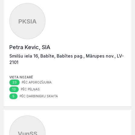
PKSIA
Petra Kevic, SIA
Smilšu iela 16, Babīte, Babītes pag., Mārupes nov., LV-
2101
VIETA NOZARĒ
23
PĒC APGROZĪJUMA
13
PĒC PEĻŅAS
5
PĒC DARBINIEKU SKAITA
VunSS