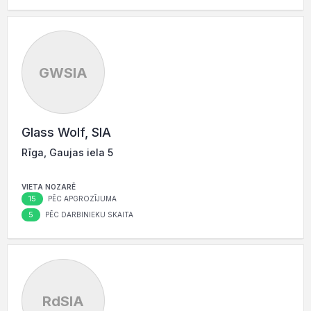
GWSIA
Glass Wolf, SIA
Rīga, Gaujas iela 5
VIETA NOZARĒ
15
PĒC APGROZĪJUMA
5
PĒC DARBINIEKU SKAITA
RdSIA