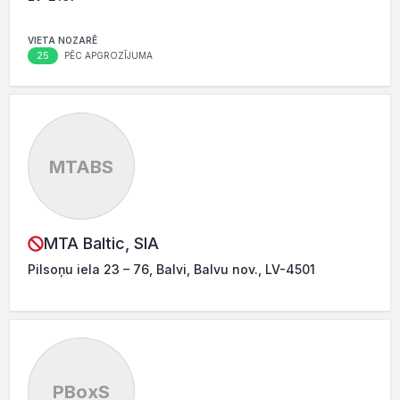
VIETA NOZARĒ
25
PĒC APGROZĪJUMA
MTABS
MTA Baltic, SIA
Pilsoņu iela 23 – 76, Balvi, Balvu nov., LV-4501
PBoxS