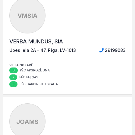
VMSIA
VERBA MUNDUS, SIA
Upes iela 2A – 47, Rīga, LV-1013
29199083
VIETA NOZARĒ
6
PĒC APGROZĪJUMA
7
PĒC PEĻŅAS
3
PĒC DARBINIEKU SKAITA
JOAMS