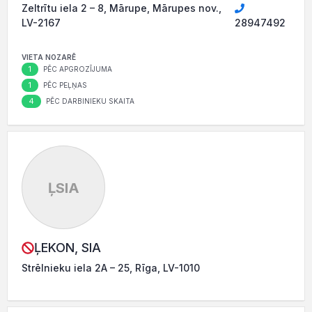
Zeltrītu iela 2 – 8, Mārupe, Mārupes nov.,
LV-2167
28947492
VIETA NOZARĒ
1
PĒC APGROZĪJUMA
1
PĒC PEĻŅAS
4
PĒC DARBINIEKU SKAITA
ĻSIA
ĻEKON, SIA
Strēlnieku iela 2A – 25, Rīga, LV-1010