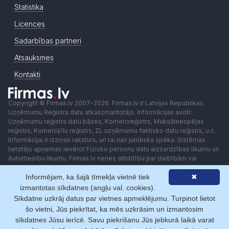
Statistika
Licences
Sadarbības partneri
Atsauksmes
Kontakti
Copyright © Firmas.lv 2007-2026. Firmas.lv ir Latvijas Republikas
Uzņēmumu Reģistra datu atkalizmantotājs. Informācijas avoti:
Uzņēmumu reģistra datu bāzes, Komercreģistrs, Maksātnespējas
reģistrs, Komercķīlu reģistrs, ZL uzņēmumu faktisko datu reģistrs, u.c..
Informācijai ir izziņas raksturs, un tai nav juridiska spēka. Sistēmas
lietotājs apņemas ievērot Fizisko personu datu aizsardzības likumu un
Autortiesību likumu. Firmas.lv nenes atbildību par darbībām vai
lēmumiem, kas balstīti uz saņemto pakalpojumu. Lietotājam aizliegts
Informējam, ka šajā tīmekļa vietnē tiek
✖
izmantot jebkādas automatizētas sistēmas vai iekārtas (robotus)
piekļuvei sistēmai bez rakstiskas saskaņošanas ar Firmas.lv. Galvenā
izmantotas sīkdatnes (angļu val. cookies).
redaktore: Ingūna Pempere.
Sīkdatne uzkrāj datus par vietnes apmeklējumu. Turpinot lietot
Lietošanas noteikumi
Privātuma politika
Norēķini ar
šo vietni, Jūs piekrītat, ka mēs uzkrāsim un izmantosim
sīkdatnes Jūsu ierīcē. Savu piekrišanu Jūs jebkurā laikā varat