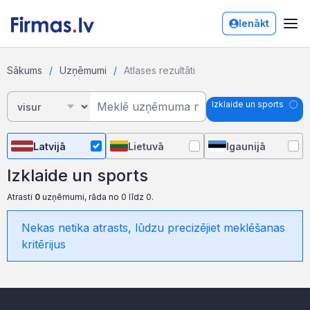
Ienākt
Sākums
Uzņēmumi
Atlases rezultāti
Izklaide un sports
Latvijā
Lietuvā
Igaunijā
Izklaide un sports
Atrasti
0
uzņēmumi, rāda no 0 līdz 0.
Nekas netika atrasts, lūdzu precizējiet meklēšanas
kritērijus