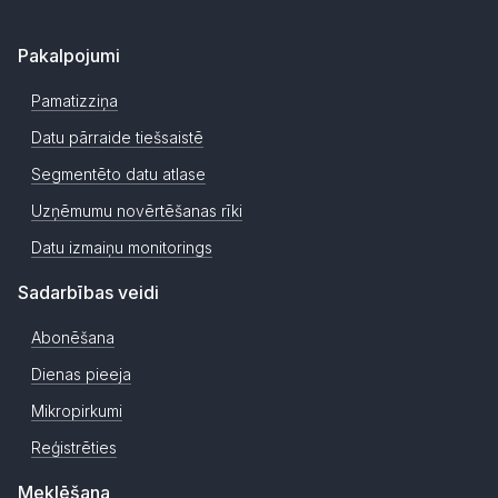
Pakalpojumi
Pamatizziņa
Datu pārraide tiešsaistē
Segmentēto datu atlase
Uzņēmumu novērtēšanas rīki
Datu izmaiņu monitorings
Sadarbības veidi
Abonēšana
Dienas pieeja
Mikropirkumi
Reģistrēties
Meklēšana