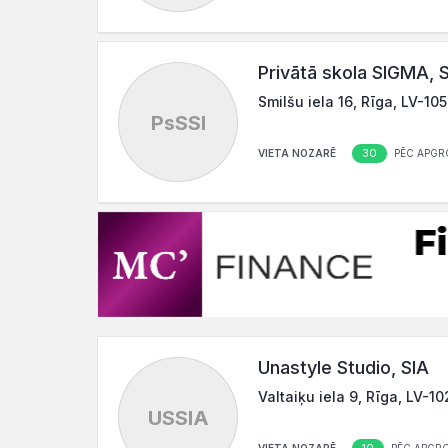
Privātā skola SIGMA, 
Smilšu iela 16, Rīga, LV-10
PsSSI
30
VIETA NOZARĒ
PĒC APGR
Unastyle Studio, SIA
Valtaiķu iela 9, Rīga, LV-1
USSIA