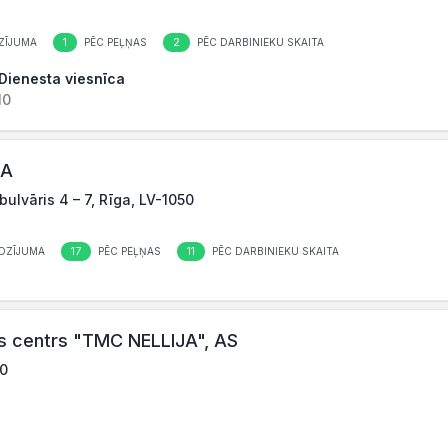
1
2
ZĪJUMA
PĒC PEĻŅAS
PĒC DARBINIEKU SKAITA
 Dienesta viesnīca
10
IA
ulvāris 4 – 7, Rīga, LV-1050
17
11
OZĪJUMA
PĒC PEĻŅAS
PĒC DARBINIEKU SKAITA
bas centrs "TMC NELLIJA", AS
50