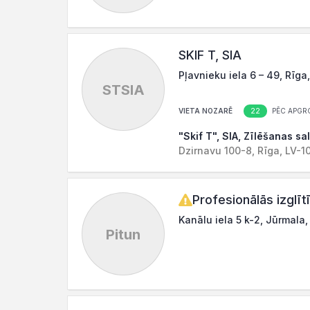
SKIF T, SIA
Pļavnieku iela 6 – 49, Rīga
STSIA
22
VIETA NOZARĒ
PĒC APGR
"Skif T", SIA, Zīlēšanas sa
Dzirnavu 100-8, Rīga, LV-1
Profesionālās izglīt
Kanālu iela 5 k-2, Jūrmala
Pitun