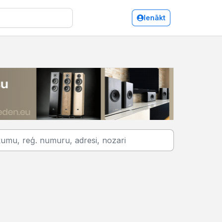
Ienākt
Izglītība: profesionālā