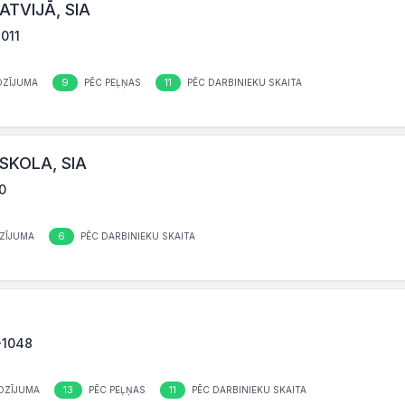
TVIJĀ, SIA
1011
9
11
OZĪJUMA
PĒC PEĻŅAS
PĒC DARBINIEKU SKAITA
SKOLA, SIA
10
6
ZĪJUMA
PĒC DARBINIEKU SKAITA
V-1048
13
11
OZĪJUMA
PĒC PEĻŅAS
PĒC DARBINIEKU SKAITA