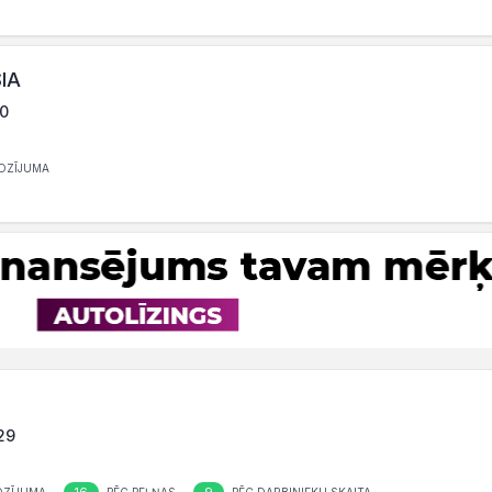
SIA
50
OZĪJUMA
029