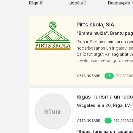
Rīga
18
Liepāja
2
Daugavpils
1
Pirts skola, SIA
"Brantu muiža", Brantu pag
Pirts ir Svētnīca miesai un ga
nodarbošanos un ir gatavi sa
palīdzot atgūt vai saglabāt v
izvēlējušies veselīgu dzīvesve
15
VIETA NOZARĒ
PĒC APGR
Rīgas Tūrisma un radoš
Nīcgales iela 26, Rīga, LV-
RTunr
1
VIETA NOZARĒ
PĒC APGROZ
"Rīgas Tūrisma un radošās 