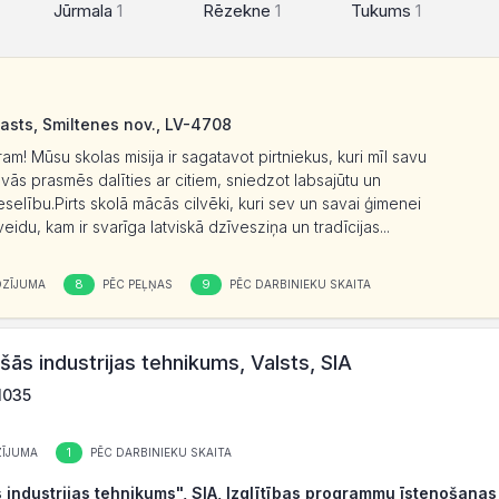
Jūrmala
1
Rēzekne
1
Tukums
1
asts, Smiltenes nov., LV-4708
ram! Mūsu skolas misija ir sagatavot pirtniekus, kuri mīl savu
vās prasmēs dalīties ar citiem, sniedzot labsajūtu un
eselību.Pirts skolā mācās cilvēki, kuri sev un savai ģimenei
idu, kam ir svarīga latviskā dzīvesziņa un tradīcijas...
8
9
OZĪJUMA
PĒC PEĻŅAS
PĒC DARBINIEKU SKAITA
ās industrijas tehnikums, Valsts, SIA
1035
1
ĪJUMA
PĒC DARBINIEKU SKAITA
industrijas tehnikums", SIA, Izglītības programmu īstenošanas v