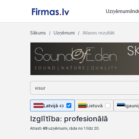
Uzņēmumi
Ind
Sākums
Uzņēmumi
Atlases rezultāti
Latvijā
Lietuvā
Igauni
49
Izglītība: profesionālā
Atrasti
49
uzņēmumi, rāda no 1 līdz 20.