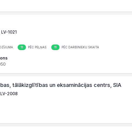
, LV-1021
11
11
OZĪJUMA
PĒC PEĻŅAS
PĒC DARBINIEKU SKAITA
lons
050
ības, tālākizglītības un eksaminācijas centrs, SIA
, LV-2008