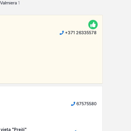
Valmiera
1
+371 26335578
67575580
ieta "Preiļi"