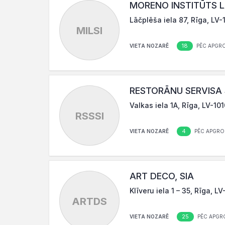
MORENO INSTITŪTS LA
Lāčplēša iela 87, Rīga, LV-
MILSI
18
VIETA NOZARĒ
PĒC APGR
RESTORĀNU SERVISA 
Valkas iela 1A, Rīga, LV-10
RSSSI
4
VIETA NOZARĒ
PĒC APGRO
ART DECO, SIA
Klīveru iela 1 – 35, Rīga, L
ARTDS
25
VIETA NOZARĒ
PĒC APGR