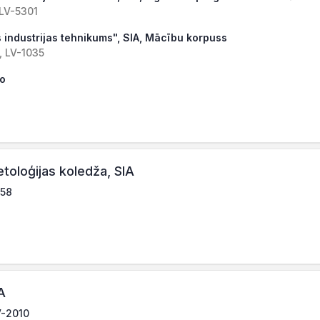
, LV-5301
 industrijas tehnikums", SIA, Mācību korpuss
, LV-1035
ro
toloģijas koledža, SIA
058
A
V-2010