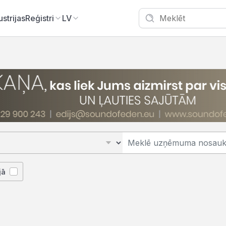
ustrijas
Reģistri
LV
jā