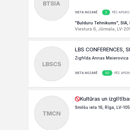
BTSIA
2
VIETA NOZARĒ
PĒC APGRO
"Bulduru Tehnikums", SIA,
Viestura 6, Jūrmala, LV-20
LBS CONFERENCES, S
Zigfrīda Annas Meierovica b
LBSCS
30
VIETA NOZARĒ
PĒC APGR
Kultūras un izglītī
Smilšu iela 16, Rīga, LV-10
TMCN