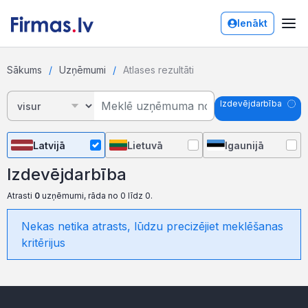
Ienākt
Sākums
Uzņēmumi
Atlases rezultāti
Izdevējdarbība
Latvijā
Lietuvā
Igaunijā
Izdevējdarbība
Atrasti
0
uzņēmumi, rāda no 0 līdz 0.
Nekas netika atrasts, lūdzu precizējiet meklēšanas
kritērijus