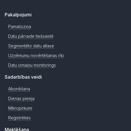
Pakalpojumi
Pamatizziņa
Datu pārraide tiešsaistē
Segmentēto datu atlase
Uzņēmumu novērtēšanas rīki
Datu izmaiņu monitorings
Sadarbības veidi
Abonēšana
Dienas pieeja
Mikropirkumi
Reģistrēties
Meklēšana