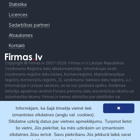
Statistika
Licences
Sadarbības partneri
Atsauksmes
Kontakti
Copyright © Firmas.lv 2007-2026. Firmas.lv ir Latvijas Republikas
Uzņēmumu Reģistra datu atkalizmantotājs. Informācijas avoti:
Uzņēmumu reģistra datu bāzes, Komercreģistrs, Maksātnespējas
reģistrs, Komercķīlu reģistrs, ZL uzņēmumu faktisko datu reģistrs, u.c..
Informācijai ir izziņas raksturs, un tai nav juridiska spēka. Sistēmas
lietotājs apņemas ievērot Fizisko personu datu aizsardzības likumu un
Autortiesību likumu. Firmas.lv nenes atbildību par darbībām vai
lēmumiem, kas balstīti uz saņemto pakalpojumu. Lietotājam aizliegts
Informējam, ka šajā tīmekļa vietnē tiek
✖
izmantot jebkādas automatizētas sistēmas vai iekārtas (robotus)
piekļuvei sistēmai bez rakstiskas saskaņošanas ar Firmas.lv. Galvenā
izmantotas sīkdatnes (angļu val. cookies).
redaktore: Ingūna Pempere.
Sīkdatne uzkrāj datus par vietnes apmeklējumu. Turpinot lietot
Lietošanas noteikumi
Privātuma politika
Norēķini ar
šo vietni, Jūs piekrītat, ka mēs uzkrāsim un izmantosim
sīkdatnes Jūsu ierīcē. Savu piekrišanu Jūs jebkurā laikā varat