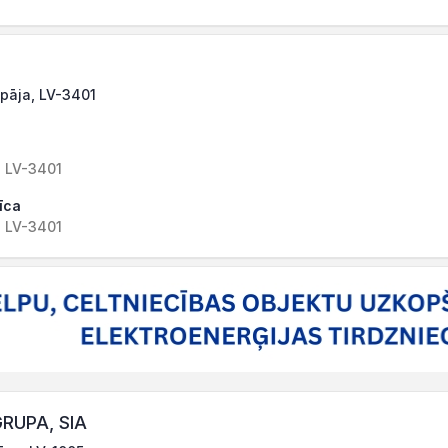
epāja, LV-3401
a LV-3401
īca
a LV-3401
RUPA, SIA