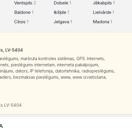
Ventspils
2
Dobele
1
Jēkabpils
1
Baldone
1
Ikšķile
1
Lielvārde
1
Cēsis
1
Jelgava
1
Madona
1
ls, LV-5404
eslēgums, maršruta kontroles sistēmas, GPS. Internets,
rnets, pieslēgums internetam, interneta pakalpojumi,
inājumi, dators, IP telefonija, datortehnika, radiopieslēgums,
ovaiders, bezmaksas pieslēgums, www, www izvietošana,
ls LV-5404
IA