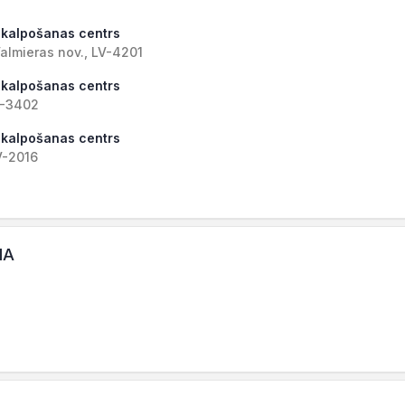
apkalpošanas centrs
 Valmieras nov., LV-4201
apkalpošanas centrs
V-3402
apkalpošanas centrs
V-2016
IA