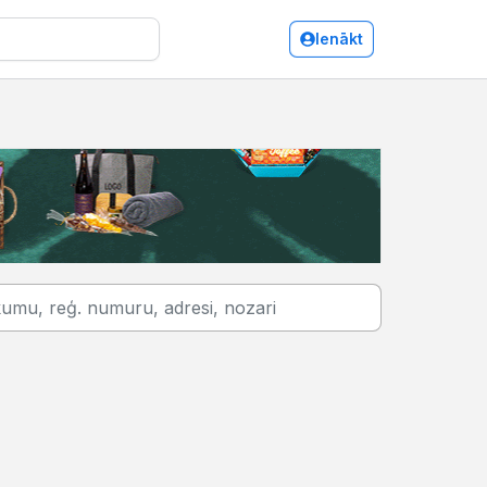
Ienākt
Interneta pakalpojumi