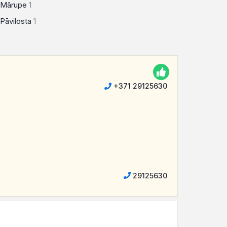
Mārupe
1
Pāvilosta
1
+371 29125630
29125630