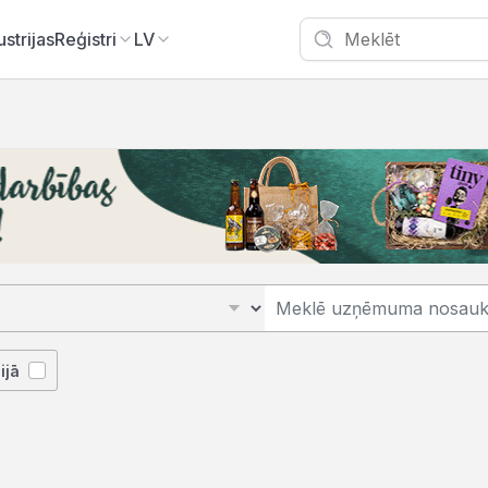
ustrijas
Reģistri
LV
ijā