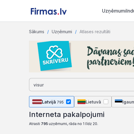
Uzņēmumi
Ind
Sākums
Uzņēmumi
Atlases rezultāti
Latvijā
Lietuvā
Igaun
795
Interneta pakalpojumi
Atrasti
795
uzņēmumi, rāda no 1 līdz 20.