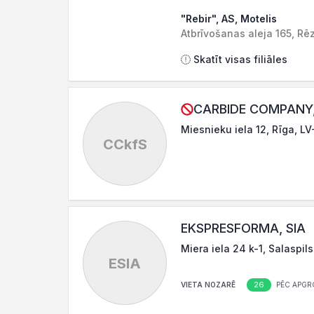
"Rebir", AS, Motelis
Atbrīvošanas aleja 165, R
Skatīt visas filiāles
CARBIDE COMPANY, 
Miesnieku iela 12, Rīga, LV
CCkfS
EKSPRESFORMA, SIA
Miera iela 24 k-1, Salaspils
ESIA
26
VIETA NOZARĒ
PĒC APGR