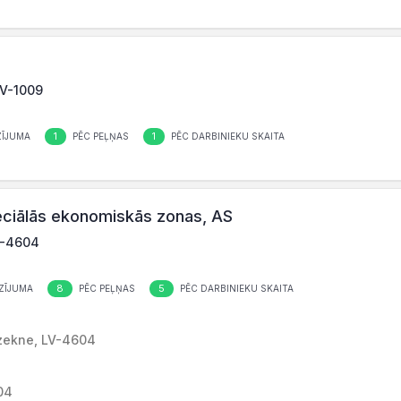
LV-1009
1
1
ĪJUMA
PĒC PEĻŅAS
PĒC DARBINIEKU SKAITA
ciālās ekonomiskās zonas, AS
LV-4604
8
5
ZĪJUMA
PĒC PEĻŅAS
PĒC DARBINIEKU SKAITA
ēzekne, LV-4604
04