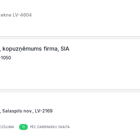
ēzekne LV-4604
kopuzņēmums firma, SIA
-1050
, Salaspils nov., LV-2169
11
OZĪJUMA
PĒC DARBINIEKU SKAITA