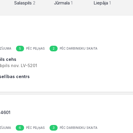
Salaspils
2
Jūrmala
1
Liepāja
1
5
2
ZĪJUMA
PĒC PEĻŅAS
PĒC DARBINIEKU SKAITA
ils cehs
bpils nov. LV-5201
selības centrs
-4601
6
3
ZĪJUMA
PĒC PEĻŅAS
PĒC DARBINIEKU SKAITA