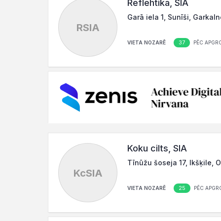
Reflehtika, SIA
Garā iela 1, Sunīši, Garkal
RSIA
37
VIETA NOZARĒ
PĒC APGR
Koku cilts, SIA
Tīnūžu šoseja 17, Ikšķile, 
KcSIA
25
VIETA NOZARĒ
PĒC APGR