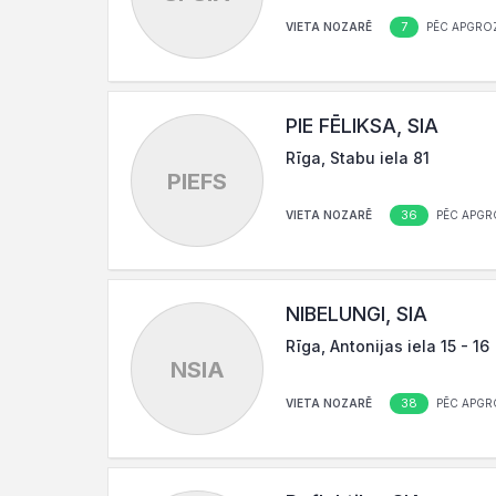
7
VIETA NOZARĒ
PĒC APGRO
PIE FĒLIKSA, SIA
Rīga, Stabu iela 81
PIEFS
36
VIETA NOZARĒ
PĒC APGR
NIBELUNGI, SIA
Rīga, Antonijas iela 15 - 16
NSIA
38
VIETA NOZARĒ
PĒC APGR