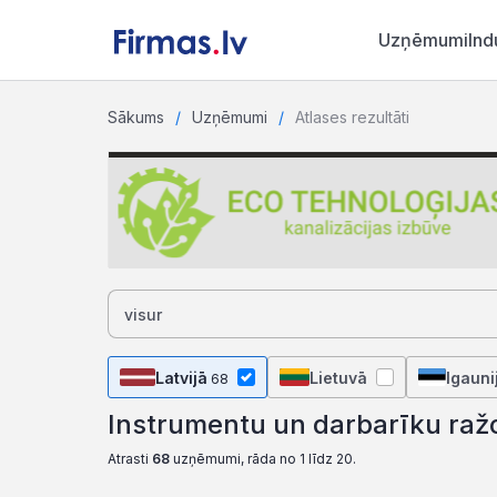
Uzņēmumi
Ind
Sākums
Uzņēmumi
Atlases rezultāti
Latvijā
Lietuvā
Igauni
68
Instrumentu un darbarīku ra
Atrasti
68
uzņēmumi, rāda no 1 līdz 20.