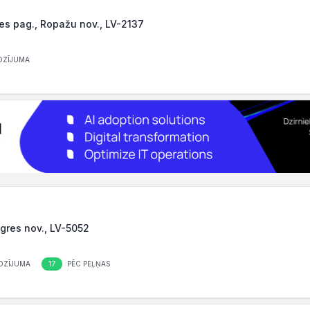
nes pag., Ropažu nov., LV-2137
OZĪJUMA
Ogres nov., LV-5052
17
OZĪJUMA
PĒC PEĻŅAS