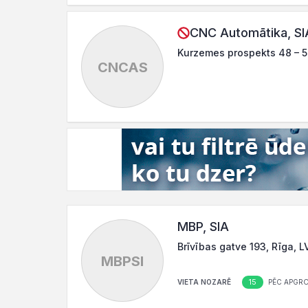
CNC Automātika, SI
Kurzemes prospekts 48 – 5
CNCAS
MBP, SIA
Brīvības gatve 193, Rīga, 
MBPSI
15
VIETA NOZARĒ
PĒC APGR