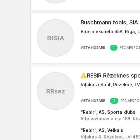
Buschmann tools, SIA
Bruņinieku iela 95A, Rīga, 
BtSIA
1
VIETA NOZARĒ
PĒC APGROZ
REBIR Rēzeknes spe
Viļakas iela 4, Rēzekne, 
RRsez
2
VIETA NOZARĒ
PĒC APGRO
"Rebir", AS, Sporta klubs
Atbrīvošanas aleja 168, R
"Rebir", AS, Veikals
Viļakas 4, Rēzekne, LV-46