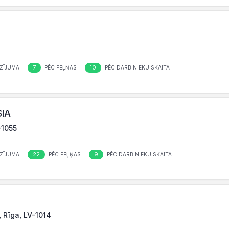
7
10
ZĪJUMA
PĒC PEĻŅAS
PĒC DARBINIEKU SKAITA
SIA
-1055
22
9
ZĪJUMA
PĒC PEĻŅAS
PĒC DARBINIEKU SKAITA
, Rīga, LV-1014