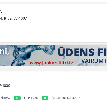
A
4, Rīga, LV-1067
LV-1039
15
11
OZĪJUMA
PĒC PEĻŅAS
PĒC DARBINIEKU SKAITA