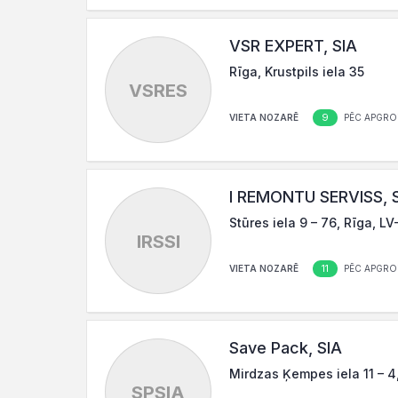
VSR EXPERT, SIA
Rīga, Krustpils iela 35
VSRES
9
VIETA NOZARĒ
PĒC APGRO
I REMONTU SERVISS, 
Stūres iela 9 – 76, Rīga, LV
IRSSI
11
VIETA NOZARĒ
PĒC APGRO
Save Pack, SIA
Mirdzas Ķempes iela 11 – 4
SPSIA