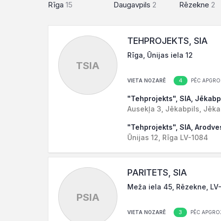
Rīga
15
Daugavpils
2
Rēzekne
2
TEHPROJEKTS, SIA
Rīga, Ūnijas iela 12
TSIA
4
VIETA NOZARĒ
PĒC APGRO
"Tehprojekts", SIA, Jēkabp
Ausekļa 3, Jēkabpils, Jēka
"Tehprojekts", SIA, Arodve
Ūnijas 12, Rīga LV-1084
PARITETS, SIA
Meža iela 45, Rēzekne, LV
PSIA
3
VIETA NOZARĒ
PĒC APGRO