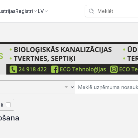
ustrijas
Reģistri
LV
jā
žošana