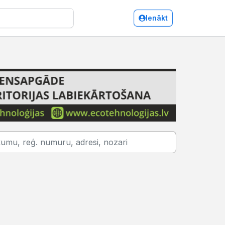
Ienākt
Instrumentu un darbarīku ražošana