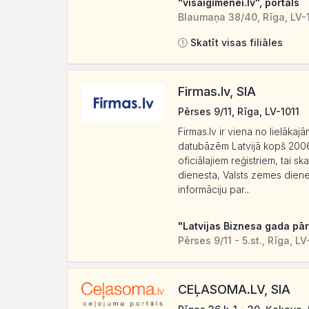
"visaigimenei.lv", portāls
Blaumaņa 38/40, Rīga, LV-
Skatīt visas filiāles
Firmas.lv, SIA
Pērses 9/11, Rīga, LV-1011
Firmas.lv ir viena no lielākaj
datubāzēm Latvijā kopš 2006
oficiālajiem reģistriem, tai 
dienesta, Valsts zemes diene
informāciju par...
"Latvijas Biznesa gada pā
Pērses 9/11 - 5.st., Rīga, LV
CEĻASOMA.LV, SIA