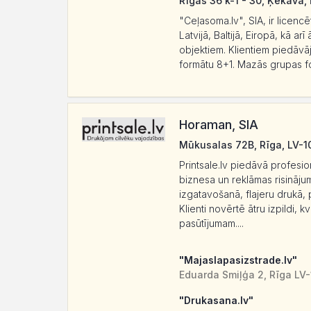
Rīgas 36 k-1 - 30, Ķekava,
"Ceļasoma.lv", SIA, ir licen
Latvijā, Baltijā, Eiropā, kā a
objektiem. Klientiem piedāvā
formātu 8+1. Mazās grupas for
Horaman, SIA
Mūkusalas 72B, Rīga, LV-
Printsale.lv piedāvā profesi
biznesa un reklāmas risināju
izgatavošanā, flajeru drukā,
Klienti novērtē ātru izpildi, k
pasūtījumam....
"Majaslapasizstrade.lv"
Eduarda Smiļģa 2, Rīga LV
"Drukasana.lv"