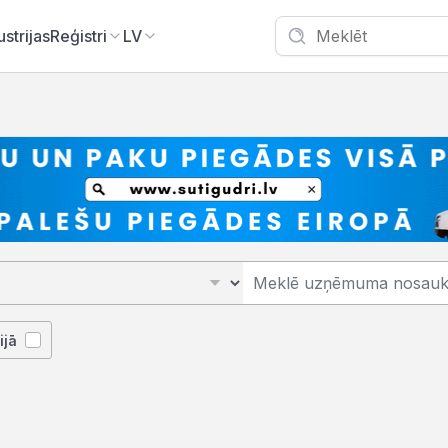
ustrijas
Reģistri
LV
ijā