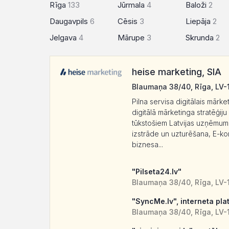
Rīga
133
Jūrmala
4
Baloži
2
Daugavpils
6
Cēsis
3
Liepāja
2
Jelgava
4
Mārupe
3
Skrunda
2
heise marketing, SIA
Blaumaņa 38/40, Rīga, LV-
Pilna servisa digitālais mārk
digitālā mārketinga stratēģij
tūkstošiem Latvijas uzņēmum
izstrāde un uzturēšana, E-k
biznesa...
"Pilseta24.lv"
Blaumaņa 38/40, Rīga, LV-
"SyncMe.lv", interneta pla
Blaumaņa 38/40, Rīga, LV-