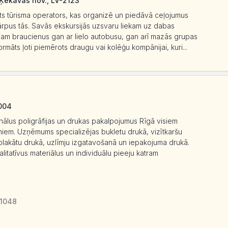
 Ķekavas nov., LV-2123
cēts tūrisma operators, kas organizē un piedāvā ceļojumus
rī ārpus tās. Savās ekskursijās uzsvaru liekam uz dabas
jam braucienus gan ar lielo autobusu, gan arī mazās grupas
māts ļoti piemērots draugu vai kolēģu kompānijai, kuri...
1004
onālus poligrāfijas un drukas pakalpojumus Rīgā visiem
miem. Uzņēmums specializējas bukletu drukā, vizītkaršu
 plakātu drukā, uzlīmju izgatavošanā un iepakojuma drukā.
valitatīvus materiālus un individuālu pieeju katram
-1048