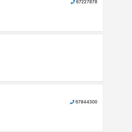
67227878
67844300