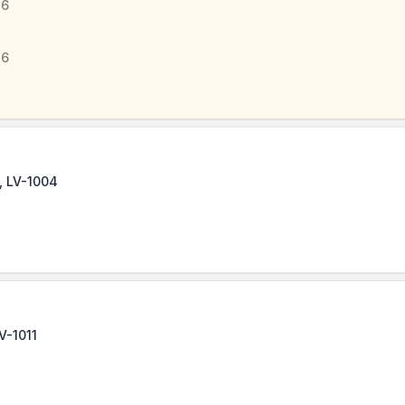
46
46
, LV-1004
LV-1011