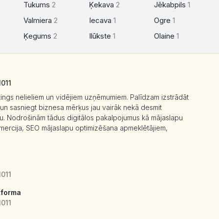
Tukums
2
Ķekava
2
Jēkabpils
1
Valmiera
2
Iecava
1
Ogre
1
Ķegums
2
Ilūkste
1
Olaine
1
1011
etings nelieliem un vidējiem uzņēmumiem. Palīdzam izstrādāt
u un sasniegt biznesa mērķus jau vairāk nekā desmit
u. Nodrošinām tādus digitālos pakalpojumus kā mājaslapu
omercija, SEO mājaslapu optimizēšana apmeklētājiem,
1011
tforma
1011