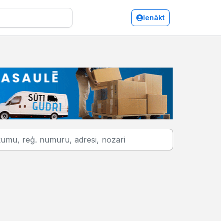
Ienākt
Informatīvie pakalpojumi