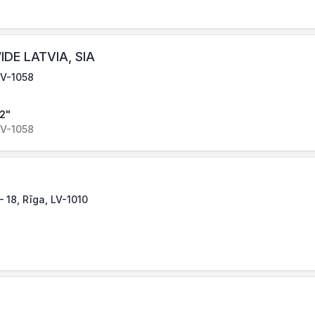
E LATVIA, SIA
LV-1058
82"
LV-1058
– 18, Rīga, LV-1010