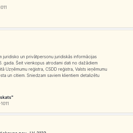
1011
ām juridisko un privātpersonu juridiskās informācijas
. gada. Šeit vienkopus atrodami dati no dažādiem
skaitā Uzņēmumu reģistra, CSDD reģistra, Valsts ieņēmumu
sta un citiem. Sniedzam saviem klientiem detalizētu
rskats"
-1011