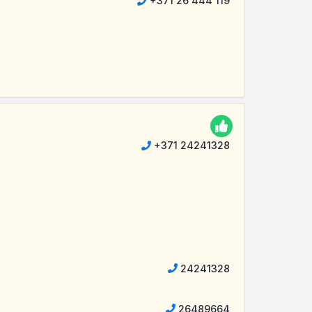
+371 26 444 119
+371 24241328
24241328
26489664