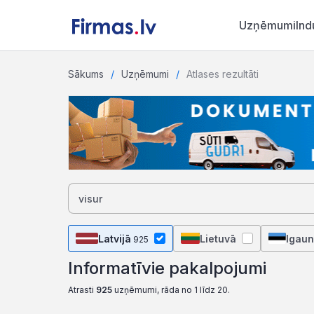
Uzņēmumi
Ind
Sākums
Uzņēmumi
Atlases rezultāti
Latvijā
Lietuvā
Igaun
925
Informatīvie pakalpojumi
Atrasti
925
uzņēmumi, rāda no 1 līdz 20.