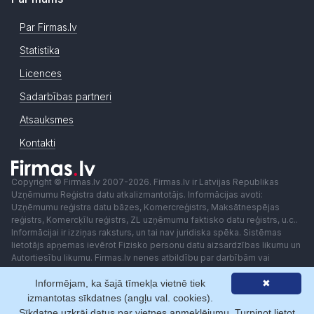
Par Firmas.lv
Statistika
Licences
Sadarbības partneri
Atsauksmes
Kontakti
Copyright © Firmas.lv 2007-2026. Firmas.lv ir Latvijas Republikas
Uzņēmumu Reģistra datu atkalizmantotājs. Informācijas avoti:
Uzņēmumu reģistra datu bāzes, Komercreģistrs, Maksātnespējas
reģistrs, Komercķīlu reģistrs, ZL uzņēmumu faktisko datu reģistrs, u.c..
Informācijai ir izziņas raksturs, un tai nav juridiska spēka. Sistēmas
lietotājs apņemas ievērot Fizisko personu datu aizsardzības likumu un
Autortiesību likumu. Firmas.lv nenes atbildību par darbībām vai
lēmumiem, kas balstīti uz saņemto pakalpojumu. Lietotājam aizliegts
Informējam, ka šajā tīmekļa vietnē tiek
✖
izmantot jebkādas automatizētas sistēmas vai iekārtas (robotus)
piekļuvei sistēmai bez rakstiskas saskaņošanas ar Firmas.lv. Galvenā
izmantotas sīkdatnes (angļu val. cookies).
redaktore: Ingūna Pempere.
Sīkdatne uzkrāj datus par vietnes apmeklējumu. Turpinot lietot