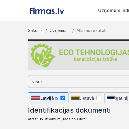
Uzņēmumi
Ind
Sākums
Uzņēmumi
Atlases rezultāti
Latvijā
Lietuvā
Igaunij
15
Identifikācijas dokumenti
Atrasti
15
uzņēmumi, rāda no 1 līdz 15.