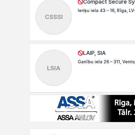
Compact Secure Sy
Ieriķu iela 43 – 16, Rīga, L
CSSSI
LAIP, SIA
Ganību iela 26 – 311, Vents
LSIA