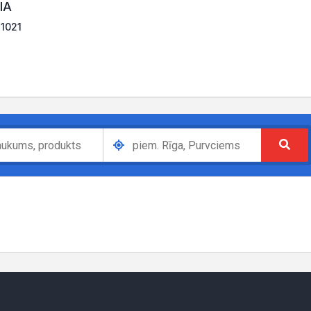
IA
-1021