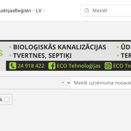
ustrijas
Reģistri
LV
ā