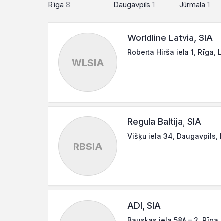
Rīga
8
Daugavpils
1
Jūrmala
1
Worldline Latvia, SIA
Roberta Hirša iela 1, Rīga,
WLSIA
Regula Baltija, SIA
Višķu iela 34, Daugavpils,
RBSIA
ADI, SIA
Bauskas iela 58A – 2, Rīga