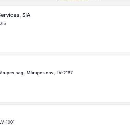
Services, SIA
015
 Mārupes pag., Mārupes nov., LV-2167
 LV-1001