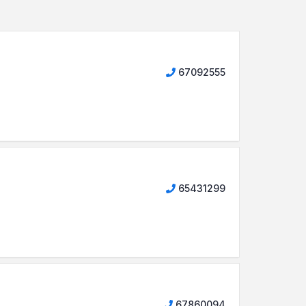
67092555
65431299
67860094