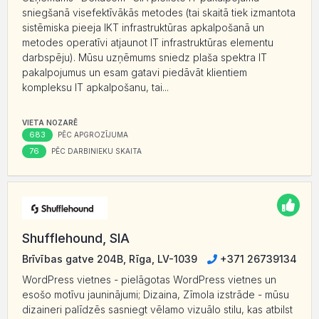
sniegšanā visefektīvākās metodes (tai skaitā tiek izmantota
sistēmiska pieeja IKT infrastruktūras apkalpošanā un
metodes operatīvi atjaunot IT infrastruktūras elementu
darbspēju). Mūsu uzņēmums sniedz plaša spektra IT
pakalpojumus un esam gatavi piedāvāt klientiem
kompleksu IT apkalpošanu, tai...
VIETA NOZARĒ
683
PĒC APGROZĪJUMA
76
PĒC DARBINIEKU SKAITA
Shufflehound, SIA
Brīvības gatve 204B, Rīga, LV-1039
+371 26739134
WordPress vietnes - pielāgotas WordPress vietnes un
esošo motīvu jauninājumi; Dizaina, Zīmola izstrāde - mūsu
dizaineri palīdzēs sasniegt vēlamo vizuālo stilu, kas atbilst