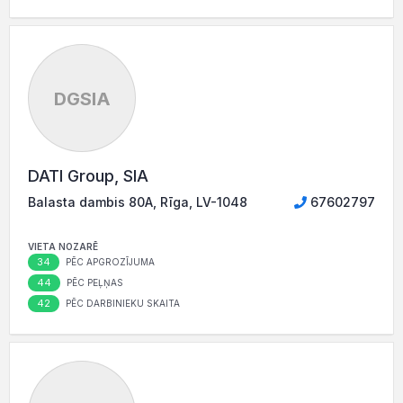
DGSIA
DATI Group, SIA
Balasta dambis 80A, Rīga, LV-1048
67602797
VIETA NOZARĒ
34
PĒC APGROZĪJUMA
44
PĒC PEĻŅAS
42
PĒC DARBINIEKU SKAITA