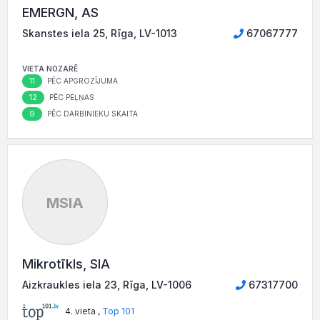
EMERGN, AS
Skanstes iela 25, Rīga, LV-1013
67067777
VIETA NOZARĒ
11
PĒC APGROZĪJUMA
12
PĒC PEĻŅAS
9
PĒC DARBINIEKU SKAITA
MSIA
Mikrotīkls, SIA
Aizkraukles iela 23, Rīga, LV-1006
67317700
4. vieta ,
Top 101