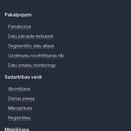
Pakalpojumi
Pamatizziņa
Datu pārraide tiešsaistē
Segmentēto datu atlase
Uzņēmumu novērtēšanas rīki
Datu izmaiņu monitorings
Sadarbības veidi
Abonēšana
Dienas pieeja
Mikropirkumi
Reģistrēties
Meklēšana