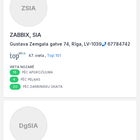
ZSIA
ZABBIX, SIA
Gustava Zemgala gatve 74, Rīga, LV-1039
67784742
47. vieta ,
Top 101
VIETA NOZARĒ
18
PĒC APGROZĪJUMA
4
PĒC PEĻŅAS
20
PĒC DARBINIEKU SKAITA
DgSIA