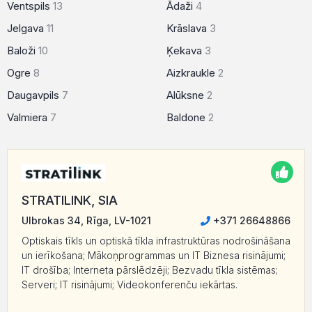
Ventspils
13
Ādaži
4
Jelgava
11
Krāslava
3
Baloži
10
Ķekava
3
Ogre
8
Aizkraukle
2
Daugavpils
7
Alūksne
2
Valmiera
7
Baldone
2
STRATILINK, SIA
Ulbrokas 34, Rīga, LV-1021
+371 26648866
Optiskais tīkls un optiskā tīkla infrastruktūras nodrošināšana
un ierīkošana; Mākoņprogrammas un IT Biznesa risinājumi;
IT drošība; Interneta pārslēdzēji; Bezvadu tīkla sistēmas;
Serveri; IT risinājumi; Videokonferenču iekārtas.