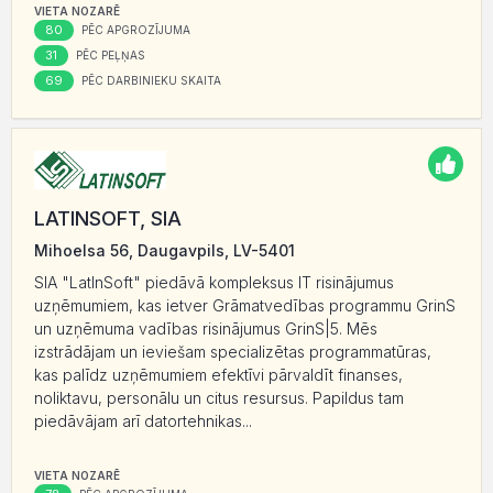
VIETA NOZARĒ
80
PĒC APGROZĪJUMA
31
PĒC PEĻŅAS
69
PĒC DARBINIEKU SKAITA
LATINSOFT, SIA
Mihoelsa 56, Daugavpils, LV-5401
SIA "LatInSoft" piedāvā kompleksus IT risinājumus
uzņēmumiem, kas ietver Grāmatvedības programmu GrinS
un uzņēmuma vadības risinājumus GrinS|5. Mēs
izstrādājam un ieviešam specializētas programmatūras,
kas palīdz uzņēmumiem efektīvi pārvaldīt finanses,
noliktavu, personālu un citus resursus. Papildus tam
piedāvājam arī datortehnikas...
VIETA NOZARĒ