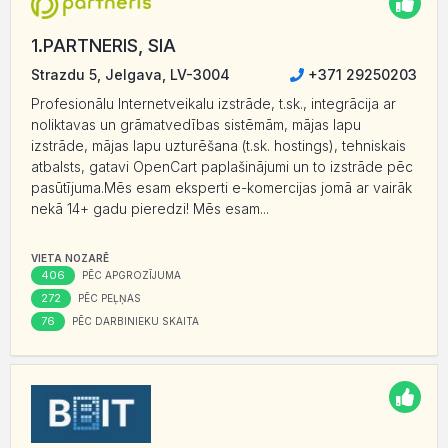
1.PARTNERIS, SIA
Strazdu 5, Jelgava, LV-3004
+371 29250203
Profesionālu Internetveikalu izstrāde, t.sk., integrācija ar
noliktavas un grāmatvedības sistēmām, mājas lapu
izstrāde, mājas lapu uzturēšana (t.sk. hostings), tehniskais
atbalsts, gatavi OpenCart paplašinājumi un to izstrāde pēc
pasūtījuma.Mēs esam eksperti e-komercijas jomā ar vairāk
nekā 14+ gadu pieredzi! Mēs esam...
VIETA NOZARĒ
406
PĒC APGROZĪJUMA
272
PĒC PEĻŅAS
76
PĒC DARBINIEKU SKAITA