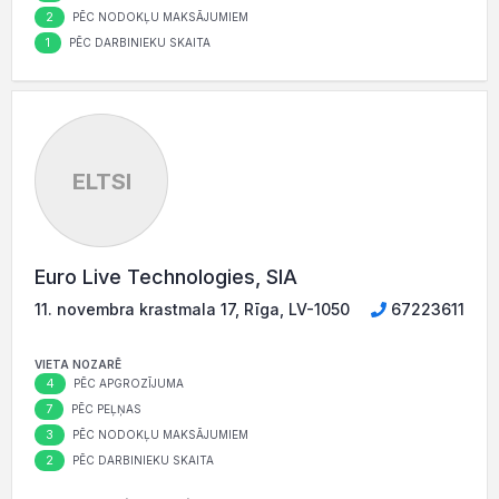
2
PĒC NODOKĻU MAKSĀJUMIEM
1
PĒC DARBINIEKU SKAITA
ELTSI
Euro Live Technologies, SIA
11. novembra krastmala 17, Rīga, LV-1050
67223611
VIETA NOZARĒ
4
PĒC APGROZĪJUMA
7
PĒC PEĻŅAS
3
PĒC NODOKĻU MAKSĀJUMIEM
2
PĒC DARBINIEKU SKAITA