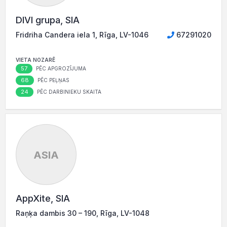
DIVI grupa, SIA
Fridriha Candera iela 1, Rīga, LV-1046
67291020
VIETA NOZARĒ
57
PĒC APGROZĪJUMA
68
PĒC PEĻŅAS
24
PĒC DARBINIEKU SKAITA
ASIA
AppXite, SIA
Raņķa dambis 30 – 190, Rīga, LV-1048