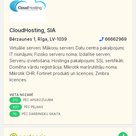
CloudHosting, SIA
Bērzaunes 1, Rīga, LV-1039
66662969
Virtuālie serveri; Mākoņu serveri; Datu centra pakalpojumi;
IT risinājumi; Fizisko serveru noma; Izdalītie serveri;
Serveru izvietošana; Hostinga pakalpojumi; SSL sertifikāti;
Domēna vārdu reģistrācija; Mikrotik maršrutētāju noma;
Mikrotik CHR; Fortinet produkti un licences; Zimbra
licences.
VIETA NOZARĒ
213
PĒC APGROZĪJUMA
427
PĒC PEĻŅAS
70
PĒC DARBINIEKU SKAITA