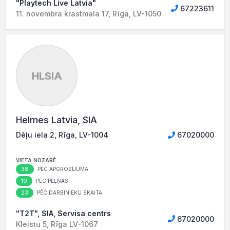
"Playtech Live Latvia"
67223611
11. novembra krastmala 17, Rīga, LV-1050
HLSIA
Helmes Latvia, SIA
Dēļu iela 2, Rīga, LV-1004
67020000
VIETA NOZARĒ
38
PĒC APGROZĪJUMA
19
PĒC PEĻŅAS
23
PĒC DARBINIEKU SKAITA
"T2T", SIA, Servisa centrs
67020000
Kleistu 5, Rīga LV-1067