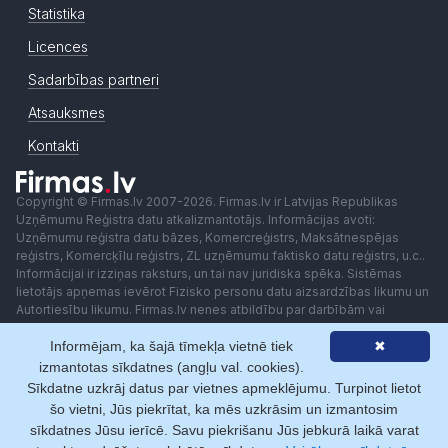
Statistika
Licences
Sadarbības partneri
Atsauksmes
Kontakti
Copyright © Firmas.lv 2007-2026. Firmas.lv ir Latvijas Republikas
Uzņēmumu Reģistra datu atkalizmantotājs. Informācijas avoti:
Uzņēmumu reģistra datu bāzes, Komercreģistrs, Maksātnespējas
reģistrs, Komercķīlu reģistrs, ZL uzņēmumu faktisko datu reģistrs, u.c..
Informācijai ir izziņas raksturs, un tai nav juridiska spēka. Sistēmas
lietotājs apņemas ievērot Fizisko personu datu aizsardzības likumu un
Autortiesību likumu. Firmas.lv nenes atbildību par darbībām vai
lēmumiem, kas balstīti uz saņemto pakalpojumu. Lietotājam aizliegts
Informējam, ka šajā tīmekļa vietnē tiek
✖
izmantot jebkādas automatizētas sistēmas vai iekārtas (robotus)
piekļuvei sistēmai bez rakstiskas saskaņošanas ar Firmas.lv. Galvenā
izmantotas sīkdatnes (angļu val. cookies).
redaktore: Ingūna Pempere.
Sīkdatne uzkrāj datus par vietnes apmeklējumu. Turpinot lietot
Lietošanas noteikumi
Privātuma politika
Norēķini ar
šo vietni, Jūs piekrītat, ka mēs uzkrāsim un izmantosim
sīkdatnes Jūsu ierīcē. Savu piekrišanu Jūs jebkurā laikā varat