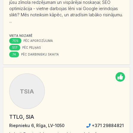
jūsu zīmola redzējumam un vispārējai noskaņai; SEO
optimizācija - vietne darbojas lēni vai Google ierindojas
slikti? Mēs noteiksim kāpēc, un atradīsim labāko risinājumu.
...
VIETA NOZARĒ
705
PĒC APGROZĪJUMA
517
PĒC PEĻŅAS
74
PĒC DARBINIEKU SKAITA
TSIA
TTLG, SIA
Riepnieku 6, Rīga, LV-1050
+371 29884821