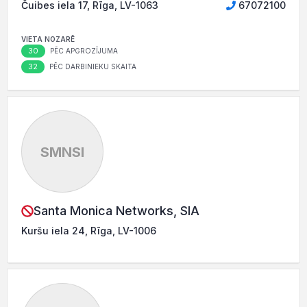
Čuibes iela 17, Rīga, LV-1063
67072100
VIETA NOZARĒ
30
PĒC APGROZĪJUMA
32
PĒC DARBINIEKU SKAITA
SMNSI
Santa Monica Networks, SIA
Kuršu iela 24, Rīga, LV-1006