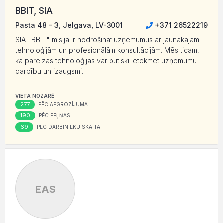
BBIT, SIA
Pasta 48 - 3, Jelgava, LV-3001
+371 26522219
SIA "BBIT" misija ir nodrošināt uzņēmumus ar jaunākajām
tehnoloģijām un profesionālām konsultācijām. Mēs ticam,
ka pareizās tehnoloģijas var būtiski ietekmēt uzņēmumu
darbību un izaugsmi.
VIETA NOZARĒ
277
PĒC APGROZĪJUMA
190
PĒC PEĻŅAS
69
PĒC DARBINIEKU SKAITA
EAS