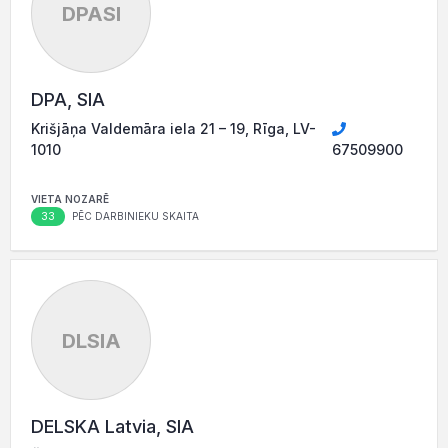
DPASI
DPA, SIA
Krišjāņa Valdemāra iela 21 – 19, Rīga, LV-
1010
67509900
VIETA NOZARĒ
33
PĒC DARBINIEKU SKAITA
DLSIA
DELSKA Latvia, SIA