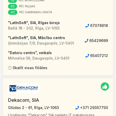
78
PĒC APGROZĪJUMA
62
PĒC PEĻŅAS
40
PĒC DARBINIEKU SKAITA
"LatInSoft", SIA, Rīgas birojs
67078618
Baltā 1B - 202, Rīga, LV-1055
"LatInSoft", SIA, Mācību centrs
65429699
Ģimnāzijas 7/9, Daugavpils, LV-5401
"Datoru centrs", veikals
65407212
Mihoelsa 56, Daugavpils, LV-5401
Skatīt visas filiāles
Dekacom, SIA
Glūdas 2 - 61, Rīga, LV-1063
+371 29357750
Uzņēmums "Dekacom" SIA pielieto IT pakalpojuma