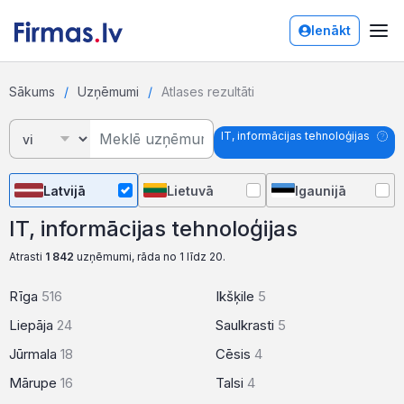
Ienākt
Sākums
Uzņēmumi
Atlases rezultāti
IT, informācijas tehnoloģijas
Latvijā
Lietuvā
Igaunijā
IT, informācijas tehnoloģijas
Atrasti
1 842
uzņēmumi, rāda no 1 līdz 20.
Rīga
516
Ikšķile
5
Liepāja
24
Saulkrasti
5
Jūrmala
18
Cēsis
4
Mārupe
16
Talsi
4