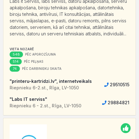
Labs it Serviss, labs serviss, datoru apkalpošana, serveru
apkalpošana, biroju tehnikas apkalpošana, datortehnika,
biroju tehnika, antivīrusi, IT konsultācijas, attālinātais
serviss, mājaslapas, e-pasti, datoru remonts, pilns serviss
datoriem, serveriem, kā arī citai tehnikai, attālinātais
serviss, datoru un serveru tehniskais atbalsts, individuāli...
VIETA NOZARĒ
548
PĒC APGROZĪJUMA
514
PĒC PEĻŅAS
74
PĒC DARBINIEKU SKAITA
"printeru-kartridzi.lv", internetveikals
29510515
Riepnieku 6-2.st., Rīga, LV-1050
"Labs IT serviss"
29884821
Riepnieku 6 - 2.st., Rīga, LV-1050