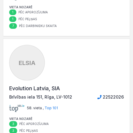
VIETA NOZARĒ
1
PĒC APGROZĪJUMA
1
PĒC PEĻŅAS
7
PĒC DARBINIEKU SKAITA
ELSIA
Evolution Latvia, SIA
Brīvības iela 151, Rīga, LV-1012
22522026
58. vieta ,
Top 101
VIETA NOZARĒ
3
PĒC APGROZĪJUMA
3
PĒC PEĻŅAS