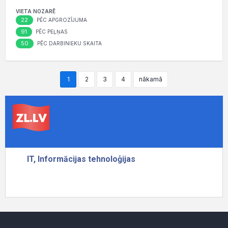
VIETA NOZARĒ
22
PĒC APGROZĪJUMA
91
PĒC PEĻŅAS
50
PĒC DARBINIEKU SKAITA
1
2
3
4
nākamā