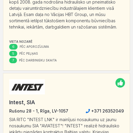
kopš 2008. gada nodrošina hidraulisko un pneimatisko
detaļu vairumtirdzniecību industriālajiem klientiem visā
Latvijā. Esam daļa no Vācijas HBT Group, un mūsu
sortimentā ietilpst tūkstošiem komponentu būvniecības
tehnikai, iekārtām, darbgaldiem un ražošanas sistēmām.
VIETA NOZARĒ
6
PĒC APGROZĪJUMA
5
PĒC PEĻŅAS
7
PĒC DARBINIEKU SKAITA
Intest, SIA
Rušonu 28 - 1, Rīga, LV-1057
+371 26352049
SIA RITC "INTEST LNK" ir mainījusi nosaukumu uz jaunu
nosaukumu SIA "AVIATEST"! "INTEST" realizē hidraulisko
iekārtu piegādes kontraktus Baltijas valstu, Krievijas,