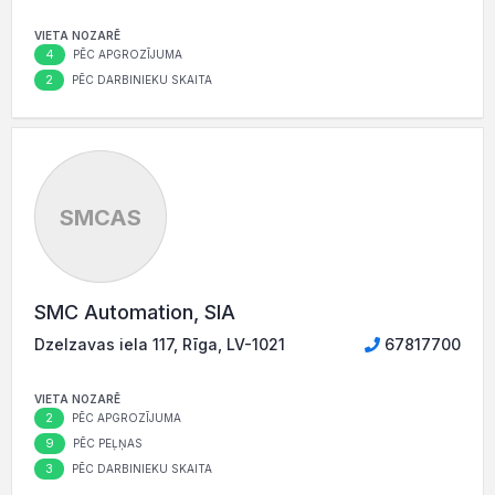
VIETA NOZARĒ
4
PĒC APGROZĪJUMA
2
PĒC DARBINIEKU SKAITA
SMCAS
SMC Automation, SIA
Dzelzavas iela 117, Rīga, LV-1021
67817700
VIETA NOZARĒ
2
PĒC APGROZĪJUMA
9
PĒC PEĻŅAS
3
PĒC DARBINIEKU SKAITA