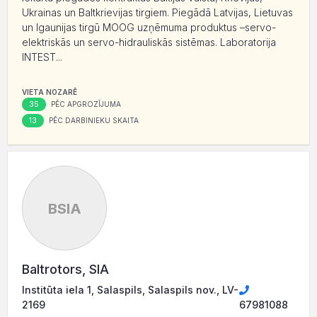
Ukrainas un Baltkrievijas tirgiem. Piegādā Latvijas, Lietuvas
un Igaunijas tirgū MOOG uzņēmuma produktus –servo-
elektriskās un servo-hidrauliskās sistēmas. Laboratorija
INTEST...
VIETA NOZARĒ
35
PĒC APGROZĪJUMA
13
PĒC DARBINIEKU SKAITA
BSIA
Baltrotors, SIA
Institūta iela 1, Salaspils, Salaspils nov., LV-
2169
67981088