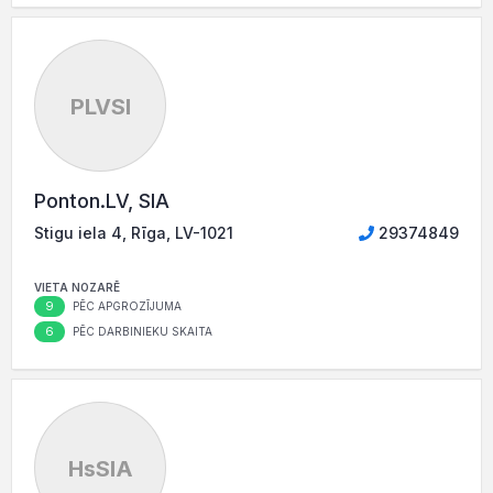
PLVSI
Ponton.LV, SIA
Stigu iela 4, Rīga, LV-1021
29374849
VIETA NOZARĒ
9
PĒC APGROZĪJUMA
6
PĒC DARBINIEKU SKAITA
HsSIA