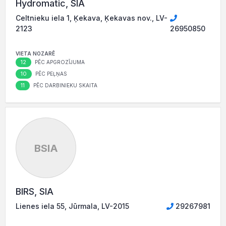
Hydromatic, SIA
Celtnieku iela 1, Ķekava, Ķekavas nov., LV-
2123
26950850
VIETA NOZARĒ
12
PĒC APGROZĪJUMA
10
PĒC PEĻŅAS
11
PĒC DARBINIEKU SKAITA
BSIA
BIRS, SIA
Lienes iela 55, Jūrmala, LV-2015
29267981