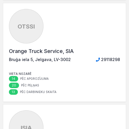
OTSSI
Orange Truck Service, SIA
Bruģa iela 5, Jelgava, LV-3002
29118298
VIETA NOZARĒ
14
PĒC APGROZĪJUMA
20
PĒC PEĻŅAS
13
PĒC DARBINIEKU SKAITA
ISIA