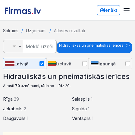
Ienākt
Sākums
Uzņēmumi
Atlases rezultāti
Hidrauliskās un pneimatiskās ierīces
Latvijā
Lietuvā
Igaunijā
Hidrauliskās un pneimatiskās ierīces
Atrasti
70
uzņēmumi, rāda no 1 līdz 20.
Rīga
29
Salaspils
1
Jēkabpils
2
Sigulda
1
Daugavpils
1
Ventspils
1