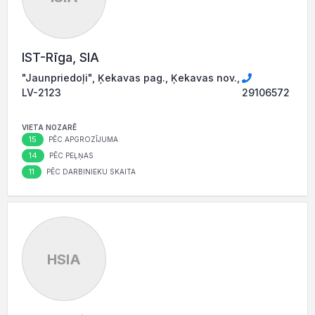
IST-Rīga, SIA
"Jaunpriedoļi", Ķekavas pag., Ķekavas nov.,
LV-2123
29106572
VIETA NOZARĒ
15
PĒC APGROZĪJUMA
14
PĒC PEĻŅAS
11
PĒC DARBINIEKU SKAITA
HSIA