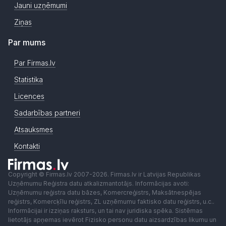
Jauni uzņēmumi
Ziņas
Par mums
Par Firmas.lv
Statistika
Licences
Sadarbības partneri
Atsauksmes
Kontakti
Copyright © Firmas.lv 2007-2026. Firmas.lv ir Latvijas Republikas
Uzņēmumu Reģistra datu atkalizmantotājs. Informācijas avoti:
Uzņēmumu reģistra datu bāzes, Komercreģistrs, Maksātnespējas
reģistrs, Komercķīlu reģistrs, ZL uzņēmumu faktisko datu reģistrs, u.c..
Informācijai ir izziņas raksturs, un tai nav juridiska spēka. Sistēmas
lietotājs apņemas ievērot Fizisko personu datu aizsardzības likumu un