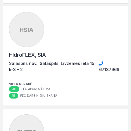
HSIA
HIdroFLEX, SIA
Salaspils nov., Salaspils, Līvzemes iela 15
k-3 - 2
67137968
VIETA NOZARĒ
36
PĒC APGROZĪJUMA
15
PĒC DARBINIEKU SKAITA