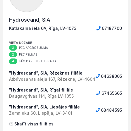
Hydroscand, SIA
Katlakalna iela 6A, Rīga, LV-1073
67187700
VIETA NOZARĒ
3
PĒC APGROZĪJUMA
2
PĒC PEĻŅAS
4
PĒC DARBINIEKU SKAITA
"Hydroscand", SIA, Rēzeknes filiāle
64638005
Atbrīvošanas aleja 167, Rēzekne, LV-4604
"Hydroscand", SIA, Rīga1 filiāle
67465665
Daugavgrīvas 114, Rīga LV-1055
"Hydroscand", SIA, Liepājas filiāle
63484595
Zemnieku 60, Liepāja, LV-3401
Skatīt visas filiāles