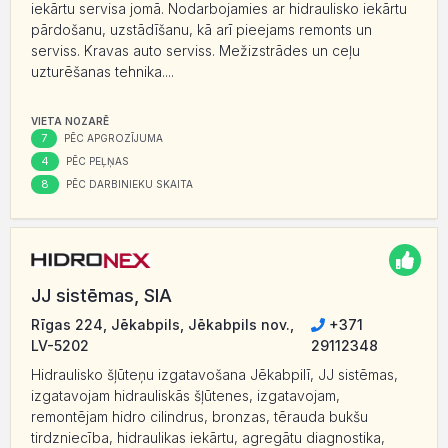
iekārtu servisa jomā. Nodarbojamies ar hidraulisko iekārtu
pārdošanu, uzstādīšanu, kā arī pieejams remonts un
serviss. Kravas auto serviss. Mežizstrādes un ceļu
uzturēšanas tehnika....
VIETA NOZARĒ
7
PĒC APGROZĪJUMA
4
PĒC PEĻŅAS
8
PĒC DARBINIEKU SKAITA
JJ sistēmas, SIA
Rīgas 224, Jēkabpils, Jēkabpils nov.,
+371
LV-5202
29112348
Hidraulisko šļūteņu izgatavošana Jēkabpilī, JJ sistēmas,
izgatavojam hidrauliskās šļūtenes, izgatavojam,
remontējam hidro cilindrus, bronzas, tērauda bukšu
tirdzniecība, hidraulikas iekārtu, agregātu diagnostika,