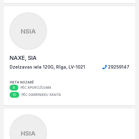
NSIA
NAXE, SIA
Dzelzavas iela 120G, Rīga, LV-1021
29259147
VIETA NOZARĒ
8
PĒC APGROZĪJUMA
15
PĒC DARBINIEKU SKAITA
HSIA