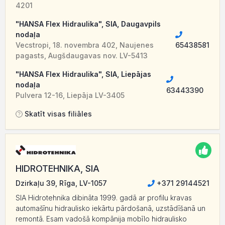
4201
"HANSA Flex Hidraulika", SIA, Daugavpils
nodaļa
Vecstropi, 18. novembra 402, Naujenes
65438581
pagasts, Augšdaugavas nov. LV-5413
"HANSA Flex Hidraulika", SIA, Liepājas
nodaļa
63443390
Pulvera 12-16, Liepāja LV-3405
Skatīt visas filiāles
HIDROTEHNIKA, SIA
Dzirkaļu 39, Rīga, LV-1057
+371 29144521
SIA Hidrotehnika dibināta 1999. gadā ar profilu kravas
automašīnu hidraulisko iekārtu pārdošanā, uzstādīšanā un
remontā. Esam vadošā kompānija mobīlo hidraulisko