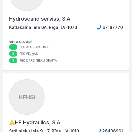
Hydroscand serviss, SIA
Katlakalna iela 6A, Rīga, LV-1073
67187770
VIETA NOZARĒ
11
PĒC APGROZĪJUMA
8
PĒC PEĻŅAS
9
PĒC DARBINIEKU SKAITA
HFHSI
HF Hydraulics, SIA
Strēlnieku iela 9 – 7, Rīga, LV-1010
26436961