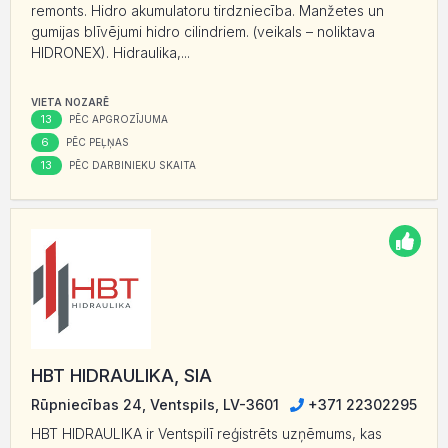
remonts. Hidro akumulatoru tirdzniecība. Manžetes un
gumijas blīvējumi hidro cilindriem. (veikals – noliktava
HIDRONEX). Hidraulika,...
VIETA NOZARĒ
13
PĒC APGROZĪJUMA
6
PĒC PEĻŅAS
13
PĒC DARBINIEKU SKAITA
HBT HIDRAULIKA, SIA
Rūpniecības 24, Ventspils, LV-3601
+371 22302295
HBT HIDRAULIKA ir Ventspilī reģistrēts uzņēmums, kas