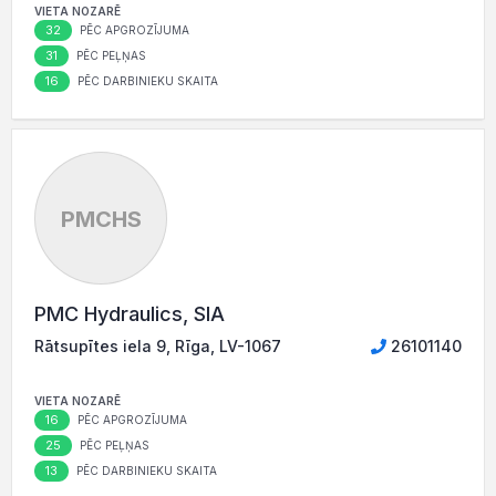
VIETA NOZARĒ
32
PĒC APGROZĪJUMA
31
PĒC PEĻŅAS
16
PĒC DARBINIEKU SKAITA
PMCHS
PMC Hydraulics, SIA
Rātsupītes iela 9, Rīga, LV-1067
26101140
VIETA NOZARĒ
16
PĒC APGROZĪJUMA
25
PĒC PEĻŅAS
13
PĒC DARBINIEKU SKAITA