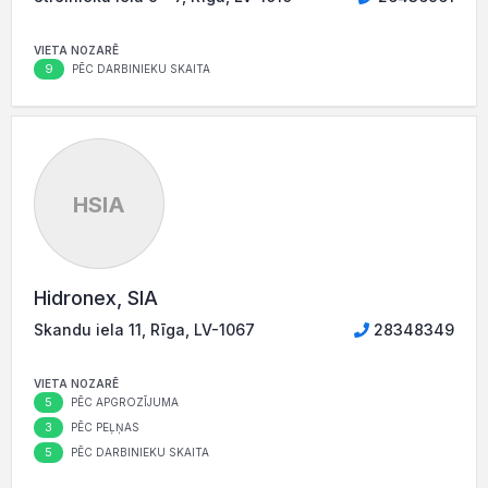
VIETA NOZARĒ
9
PĒC DARBINIEKU SKAITA
HSIA
Hidronex, SIA
Skandu iela 11, Rīga, LV-1067
28348349
VIETA NOZARĒ
5
PĒC APGROZĪJUMA
3
PĒC PEĻŅAS
5
PĒC DARBINIEKU SKAITA