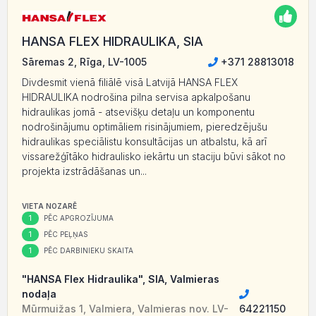
HANSA FLEX HIDRAULIKA, SIA
Sāremas 2, Rīga, LV-1005
+371 28813018
Divdesmit vienā filiālē visā Latvijā HANSA FLEX
HIDRAULIKA nodrošina pilna servisa apkalpošanu
hidraulikas jomā - atsevišķu detaļu un komponentu
nodrošinājumu optimāliem risinājumiem, pieredzējušu
hidraulikas speciālistu konsultācijas un atbalstu, kā arī
vissarežģītāko hidraulisko iekārtu un staciju būvi sākot no
projekta izstrādāšanas un...
VIETA NOZARĒ
1
PĒC APGROZĪJUMA
1
PĒC PEĻŅAS
1
PĒC DARBINIEKU SKAITA
"HANSA Flex Hidraulika", SIA, Valmieras
nodaļa
Mūrmuižas 1, Valmiera, Valmieras nov. LV-
64221150