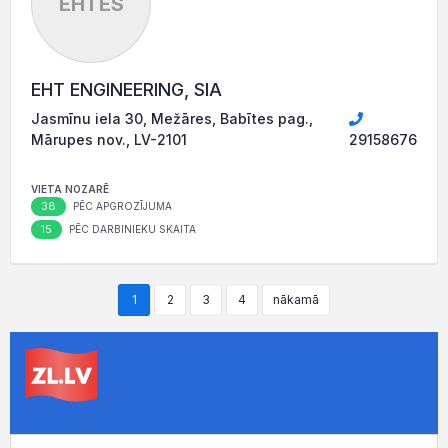
EHTES
EHT ENGINEERING, SIA
Jasmīnu iela 30, Mežāres, Babītes pag.,
Mārupes nov., LV-2101
29158676
VIETA NOZARĒ
38
PĒC APGROZĪJUMA
15
PĒC DARBINIEKU SKAITA
1
2
3
4
nākamā