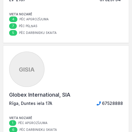
VIETA NOZARĒ
4
PĒC APGROZĪJUMA
7
PĒC PEĻŅAS
5
PĒC DARBINIEKU SKAITA
GISIA
Globex International, SIA
Rīga, Duntes iela 17A
67528888
VIETA NOZARĒ
1
PĒC APGROZĪJUMA
6
PĒC DARBINIEKU SKAITA