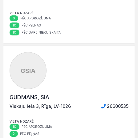
VIETA NOZARĒ
6
PĒC APGROZĪJUMA
10
PĒC PEĻŅAS
10
PĒC DARBINIEKU SKAITA
GSIA
GUDMANS, SIA
Viskaļu iela 3, Rīga, LV-1026
26600535
VIETA NOZARĒ
10
PĒC APGROZĪJUMA
2
PĒC PEĻŅAS