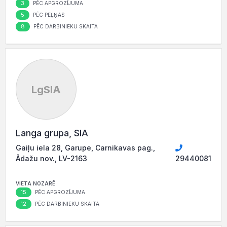
3
PĒC APGROZĪJUMA
5
PĒC PEĻŅAS
8
PĒC DARBINIEKU SKAITA
LgSIA
Langa grupa, SIA
Gaiļu iela 28, Garupe, Carnikavas pag.,
Ādažu nov., LV-2163
29440081
VIETA NOZARĒ
15
PĒC APGROZĪJUMA
12
PĒC DARBINIEKU SKAITA