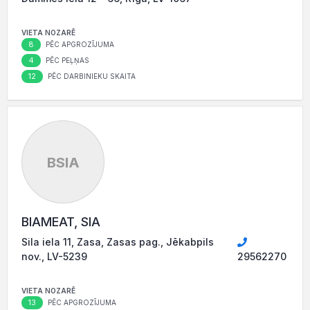
VIETA NOZARĒ
8
PĒC APGROZĪJUMA
4
PĒC PEĻŅAS
12
PĒC DARBINIEKU SKAITA
BSIA
BIAMEAT, SIA
Sila iela 11, Zasa, Zasas pag., Jēkabpils
nov., LV-5239
29562270
VIETA NOZARĒ
13
PĒC APGROZĪJUMA