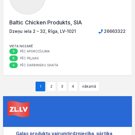
Baltic Chicken Produkts, SIA
Dzeņu iela 2 – 32, Rīga, LV-1021
26663322
VIETA NOZARĒ
9
PĒC APGROZĪJUMA
8
PĒC PEĻŅAS
4
PĒC DARBINIEKU SKAITA
1
2
3
4
nākamā