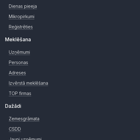
Dienas pieeja
Mikropirkumi
Reģistrēties
Meklēšana
Uzņēmumi
Personas
Adreses
Izvērstā meklēšana
TOP firmas
Dažādi
Zemesgrāmata
CSDD
Jauni uzņēmumi