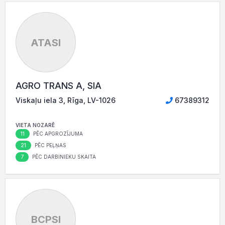
ATASI
AGRO TRANS A, SIA
Viskaļu iela 3, Rīga, LV-1026
67389312
VIETA NOZARĒ
11
PĒC APGROZĪJUMA
21
PĒC PEĻŅAS
7
PĒC DARBINIEKU SKAITA
BCPSI