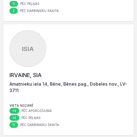
11
PĒC PEĻŅAS
2
PĒC DARBINIEKU SKAITA
ISIA
IRVAINE, SIA
Amatnieku iela 14, Bēne, Bēnes pag., Dobeles nov., LV-
3711
VIETA NOZARĒ
14
PĒC APGROZĪJUMA
14
PĒC PEĻŅAS
11
PĒC DARBINIEKU SKAITA