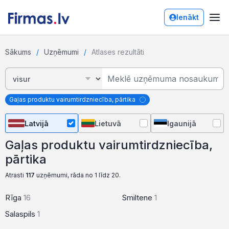
Ienākt
Sākums
Uzņēmumi
Atlases rezultāti
Gaļas produktu vairumtirdzniecība, pārtika
Latvijā
Lietuvā
Igaunijā
Gaļas produktu vairumtirdzniecība,
pārtika
Atrasti
117
uzņēmumi, rāda no 1 līdz 20.
Rīga
16
Smiltene
1
Salaspils
1