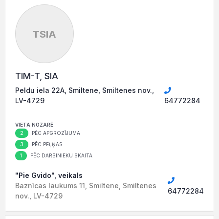
TSIA
TIM-T, SIA
Peldu iela 22A, Smiltene, Smiltenes nov.,
LV-4729
64772284
VIETA NOZARĒ
2
PĒC APGROZĪJUMA
3
PĒC PEĻŅAS
1
PĒC DARBINIEKU SKAITA
"Pie Gvido", veikals
Baznīcas laukums 11, Smiltene, Smiltenes
64772284
nov., LV-4729