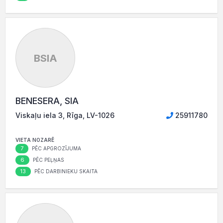
BSIA
BENESERA, SIA
Viskaļu iela 3, Rīga, LV-1026
25911780
VIETA NOZARĒ
7
PĒC APGROZĪJUMA
6
PĒC PEĻŅAS
13
PĒC DARBINIEKU SKAITA