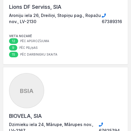
Lions DF Serviss, SIA
Aroniju iela 26, Dreiliņi, Stopiņu pag., Ropažu
nov., LV-2130
67389316
VIETA NOZARĒ
12
PĒC APGROZĪJUMA
9
PĒC PEĻŅAS
15
PĒC DARBINIEKU SKAITA
BSIA
BIOVELA, SIA
Dzirnieku iela 24, Mārupe, Mārupes nov.,
LV-2167
67625794