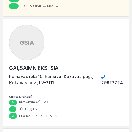
14
PĒC DARBINIEKU SKAITA
GSIA
GAĻSAIMNIEKS, SIA
Rāmavas iela 10, Rāmava, Ķekavas pag.,
Ķekavas nov., LV-2111
29922724
VIETA NOZARĒ
5
PĒC APGROZĪJUMA
1
PĒC PEĻŅAS
3
PĒC DARBINIEKU SKAITA