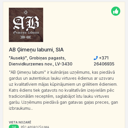
AB Ģimeņu labumi, SIA
"Ausekļi", Grobiņas pagasts,
+371
Dienvidkurzemes nov., LV-3430
26406935
"AB Ģimeņu labumi" ir kulinārijas uzņēmums, kas piedāvā
gardus un autentiskus lauku virtuves ēdienus ar uzsvaru
uz kvalitatīviem mājas kūpinājumiem un grilētiem ēdieniem.
Katrs ēdiens tiek gatavots no kvalitatīvām izejvielām pēc
tradicionālām receptēm, saglabājot īstu lauku virtuves
garšu. Uzņēmums piedāvā gan gatavas gaļas preces, gan
izbraukumu...
VIETA NOZARĒ
34
PĒC APGROZĪJUMA