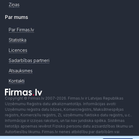
Ziņas
Par mums
Par Firmas.lv
Statistika
Licences
Sadarbības partneri
Atsauksmes
Kontakti
Copyright © Firmas.lv 2007-2026. Firmas.lv ir Latvijas Republikas
Uzņēmumu Reģistra datu atkalizmantotājs. Informācijas avoti:
Uzņēmumu reģistra datu bāzes, Komercreģistrs, Maksātnespējas
reģistrs, Komercķīlu reģistrs, ZL uzņēmumu faktisko datu reģistrs, u.c..
Informācijai ir izziņas raksturs, un tai nav juridiska spēka. Sistēmas
lietotājs apņemas ievērot Fizisko personu datu aizsardzības likumu un
Autortiesību likumu. Firmas.lv nenes atbildību par darbībām vai
lēmumiem, kas balstīti uz saņemto pakalpojumu. Lietotājam aizliegts