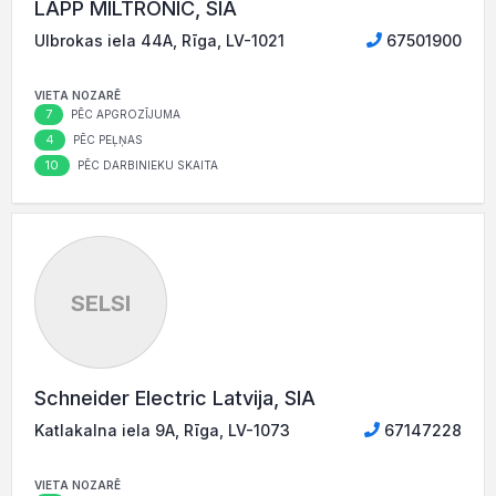
LAPP MILTRONIC, SIA
Ulbrokas iela 44A, Rīga, LV-1021
67501900
VIETA NOZARĒ
7
PĒC APGROZĪJUMA
4
PĒC PEĻŅAS
10
PĒC DARBINIEKU SKAITA
SELSI
Schneider Electric Latvija, SIA
Katlakalna iela 9A, Rīga, LV-1073
67147228
VIETA NOZARĒ