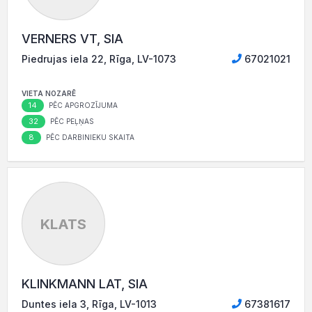
VERNERS VT, SIA
Piedrujas iela 22, Rīga, LV-1073
67021021
VIETA NOZARĒ
14
PĒC APGROZĪJUMA
32
PĒC PEĻŅAS
8
PĒC DARBINIEKU SKAITA
KLATS
KLINKMANN LAT, SIA
Duntes iela 3, Rīga, LV-1013
67381617