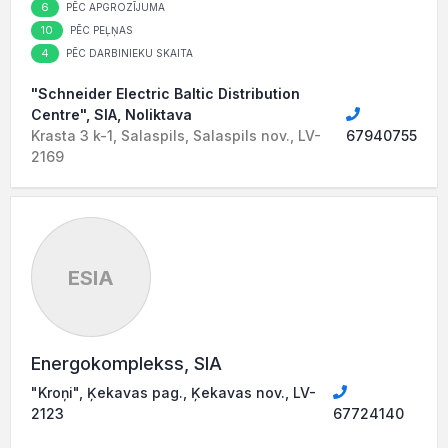
6
PĒC APGROZĪJUMA
10
PĒC PEĻŅAS
4
PĒC DARBINIEKU SKAITA
"Schneider Electric Baltic Distribution
Centre", SIA, Noliktava
Krasta 3 k-1, Salaspils, Salaspils nov., LV-
67940755
2169
ESIA
Energokomplekss, SIA
"Kroņi", Ķekavas pag., Ķekavas nov., LV-
2123
67724140