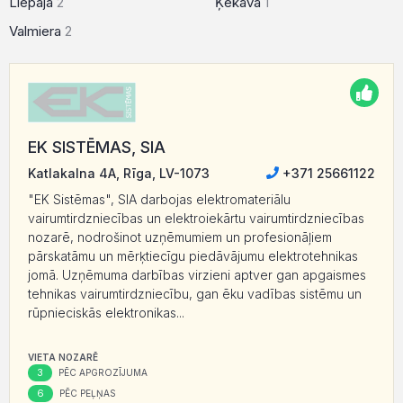
Liepāja
2
Ķekava
1
Valmiera
2
EK SISTĒMAS, SIA
Katlakalna 4A, Rīga, LV-1073
+371 25661122
"EK Sistēmas", SIA darbojas elektromateriālu
vairumtirdzniecības un elektroiekārtu vairumtirdzniecības
nozarē, nodrošinot uzņēmumiem un profesionāļiem
pārskatāmu un mērķtiecīgu piedāvājumu elektrotehnikas
jomā. Uzņēmuma darbības virzieni aptver gan apgaismes
tehnikas vairumtirdzniecību, gan ēku vadības sistēmu un
rūpnieciskās elektronikas...
VIETA NOZARĒ
3
PĒC APGROZĪJUMA
6
PĒC PEĻŅAS