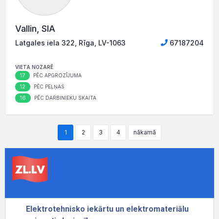
Vallin, SIA
Latgales iela 322, Rīga, LV-1063
67187204
VIETA NOZARĒ
17
PĒC APGROZĪJUMA
12
PĒC PEĻŅAS
16
PĒC DARBINIEKU SKAITA
1
2
3
4
nākamā