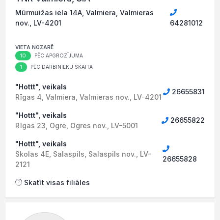
Mūrmuižas iela 14A, Valmiera, Valmieras
nov., LV-4201
64281012
VIETA NOZARĒ
10
PĒC APGROZĪJUMA
1
PĒC DARBINIEKU SKAITA
"Hottt", veikals
26655831
Rīgas 4, Valmiera, Valmieras nov., LV-4201
"Hottt", veikals
26655822
Rīgas 23, Ogre, Ogres nov., LV-5001
"Hottt", veikals
Skolas 4E, Salaspils, Salaspils nov., LV-
26655828
2121
Skatīt visas filiāles