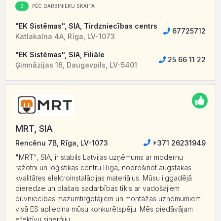
3
PĒC DARBINIEKU SKAITA
"EK Sistēmas", SIA, Tirdzniecības centrs
67725712
Katlakalna 4A, Rīga, LV-1073
"EK Sistēmas", SIA, Filiāle
25 66 11 22
Ģimnāzijas 16, Daugavpils, LV-5401
MRT, SIA
Rencēnu 7B, Rīga, LV-1073
+371 26231949
"MRT", SIA, ir stabils Latvijas uzņēmums ar modernu
ražotni un loģistikas centru Rīgā, nodrošinot augstākās
kvalitātes elektroinstalācijas materiālus. Mūsu ilggadējā
pieredze un plašais sadarbības tīkls ar vadošajiem
būvniecības mazumtirgotājiem un montāžas uzņēmumiem
visā ES apliecina mūsu konkurētspēju. Mēs piedāvājam
efektīvu sinerģiju...