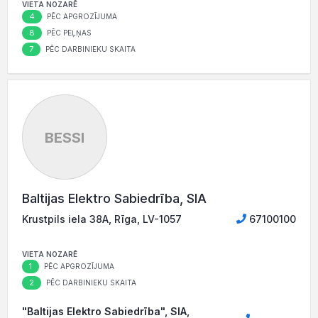
VIETA NOZARĒ
4
PĒC APGROZĪJUMA
8
PĒC PEĻŅAS
7
PĒC DARBINIEKU SKAITA
BESSI
Baltijas Elektro Sabiedrība, SIA
Krustpils iela 38A, Rīga, LV-1057
67100100
VIETA NOZARĒ
1
PĒC APGROZĪJUMA
2
PĒC DARBINIEKU SKAITA
"Baltijas Elektro Sabiedrība", SIA,