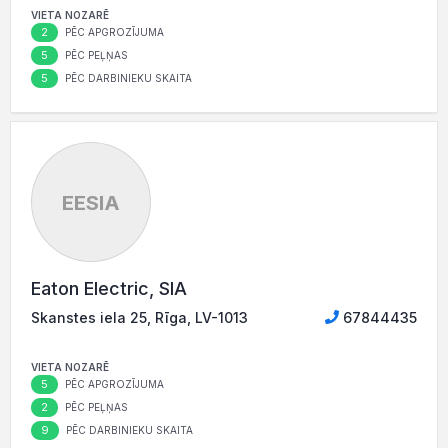
VIETA NOZARĒ
2
PĒC APGROZĪJUMA
5
PĒC PEĻŅAS
5
PĒC DARBINIEKU SKAITA
EESIA
Eaton Electric, SIA
Skanstes iela 25, Rīga, LV-1013
67844435
VIETA NOZARĒ
5
PĒC APGROZĪJUMA
2
PĒC PEĻŅAS
9
PĒC DARBINIEKU SKAITA