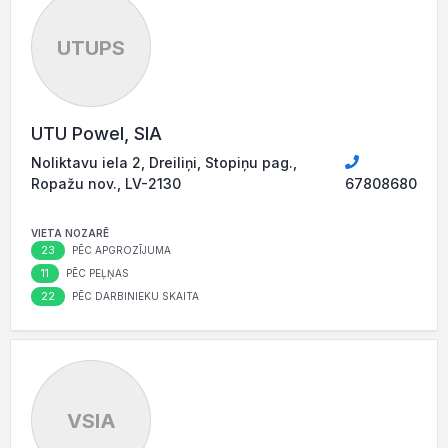
UTUPS
UTU Powel, SIA
Noliktavu iela 2, Dreiliņi, Stopiņu pag.,
Ropažu nov., LV-2130
67808680
VIETA NOZARĒ
23
PĒC APGROZĪJUMA
11
PĒC PEĻŅAS
22
PĒC DARBINIEKU SKAITA
VSIA