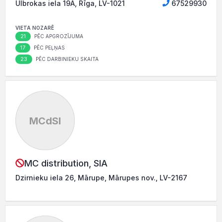
Ulbrokas iela 19A, Rīga, LV-1021
67529930
VIETA NOZARĒ
21
PĒC APGROZĪJUMA
17
PĒC PEĻŅAS
23
PĒC DARBINIEKU SKAITA
MCdSI
MC distribution, SIA
Dzirnieku iela 26, Mārupe, Mārupes nov., LV-2167