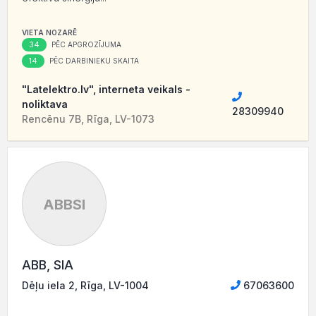
VIETA NOZARĒ
34
PĒC APGROZĪJUMA
14
PĒC DARBINIEKU SKAITA
"Latelektro.lv", interneta veikals -
noliktava
28309940
Rencēnu 7B, Rīga, LV-1073
ABBSI
ABB, SIA
Dēļu iela 2, Rīga, LV-1004
67063600