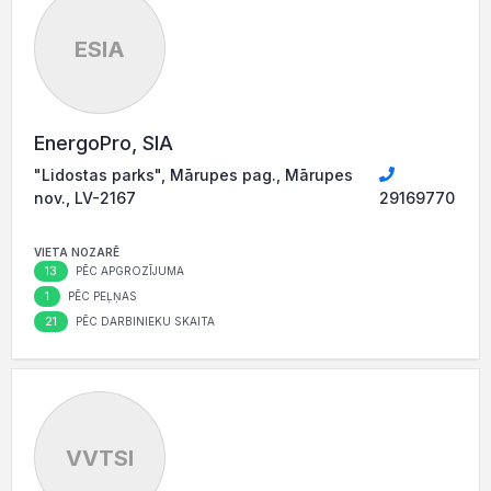
ESIA
EnergoPro, SIA
"Lidostas parks", Mārupes pag., Mārupes
nov., LV-2167
29169770
VIETA NOZARĒ
13
PĒC APGROZĪJUMA
1
PĒC PEĻŅAS
21
PĒC DARBINIEKU SKAITA
VVTSI