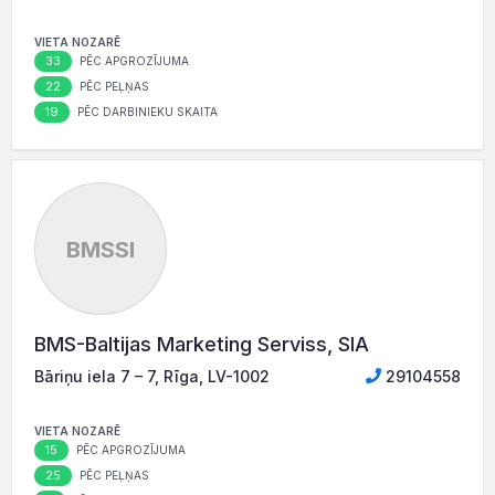
VIETA NOZARĒ
33
PĒC APGROZĪJUMA
22
PĒC PEĻŅAS
19
PĒC DARBINIEKU SKAITA
BMSSI
BMS-Baltijas Marketing Serviss, SIA
Bāriņu iela 7 – 7, Rīga, LV-1002
29104558
VIETA NOZARĒ
15
PĒC APGROZĪJUMA
25
PĒC PEĻŅAS