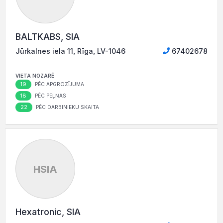
BALTKABS, SIA
Jūrkalnes iela 11, Rīga, LV-1046
67402678
VIETA NOZARĒ
19
PĒC APGROZĪJUMA
18
PĒC PEĻŅAS
22
PĒC DARBINIEKU SKAITA
HSIA
Hexatronic, SIA