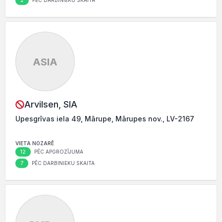
2
PĒC DARBINIEKU SKAITA
ASIA
Arvilsen, SIA
Upesgrīvas iela 49, Mārupe, Mārupes nov., LV-2167
VIETA NOZARĒ
12
PĒC APGROZĪJUMA
7
PĒC DARBINIEKU SKAITA