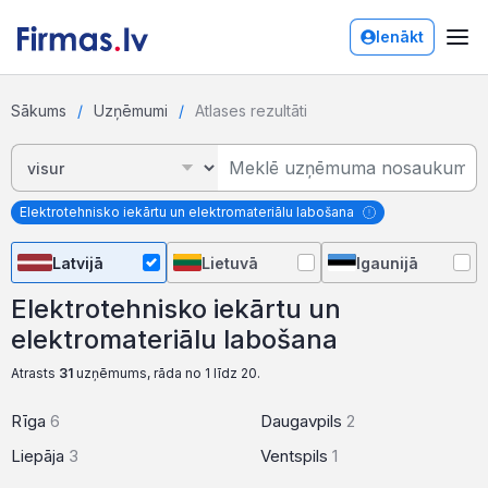
Ienākt
Sākums
Uzņēmumi
Atlases rezultāti
Elektrotehnisko iekārtu un elektromateriālu labošana
Latvijā
Lietuvā
Igaunijā
Elektrotehnisko iekārtu un
elektromateriālu labošana
Atrasts
31
uzņēmums, rāda no 1 līdz 20.
Rīga
6
Daugavpils
2
Liepāja
3
Ventspils
1