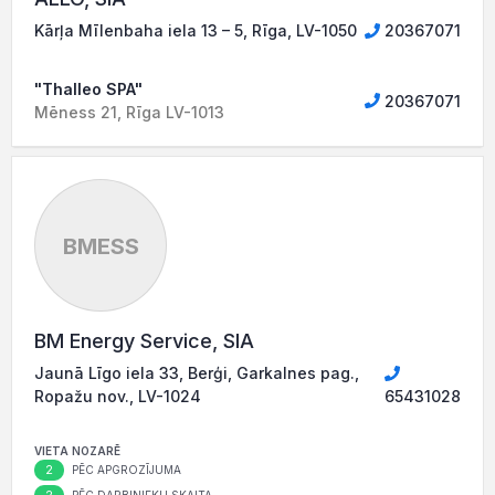
Kārļa Mīlenbaha iela 13 – 5, Rīga, LV-1050
20367071
"Thalleo SPA"
20367071
Mēness 21, Rīga LV-1013
BMESS
BM Energy Service, SIA
Jaunā Līgo iela 33, Berģi, Garkalnes pag.,
Ropažu nov., LV-1024
65431028
VIETA NOZARĒ
2
PĒC APGROZĪJUMA