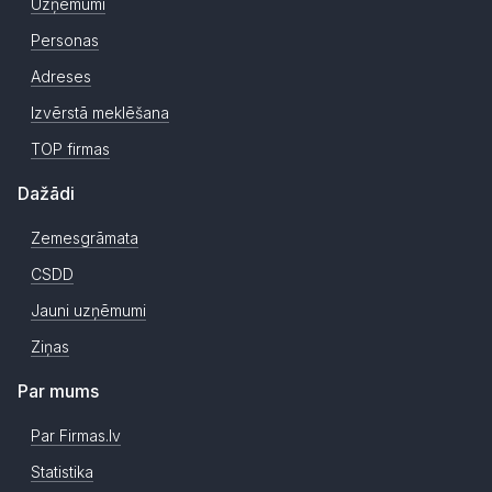
Uzņēmumi
Personas
Adreses
Izvērstā meklēšana
TOP firmas
Dažādi
Zemesgrāmata
CSDD
Jauni uzņēmumi
Ziņas
Par mums
Par Firmas.lv
Statistika