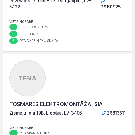
Rēzeknes iela 5A – 23, Daugavpils, LV-
5422
29191925
VIETA NOZARĒ
5
PĒC APGROZĪJUMA
2
PĒC PEĻŅAS
6
PĒC DARBINIEKU SKAITA
TESIA
TOSMARES ELEKTROMONTĀŽA, SIA
Ziemeļu iela 19B, Liepāja, LV-3405
26813511
VIETA NOZARĒ
9
PĒC APGROZĪJUMA