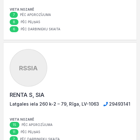
VIETA NOZARĒ
7
PĒC APGROZĪJUMA
8
PĒC PEĻŅAS
6
PĒC DARBINIEKU SKAITA
RSSIA
RENTA S, SIA
Latgales iela 260 k-2 – 79, Rīga, LV-1063
29493141
VIETA NOZARĒ
15
PĒC APGROZĪJUMA
11
PĒC PEĻŅAS
7
PĒC DARBINIEKU SKAITA