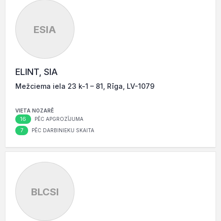
ESIA
ELINT, SIA
Mežciema iela 23 k-1 – 81, Rīga, LV-1079
VIETA NOZARĒ
16
PĒC APGROZĪJUMA
7
PĒC DARBINIEKU SKAITA
BLCSI