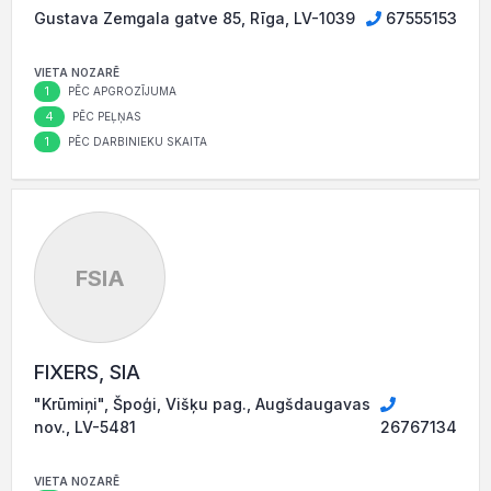
Gustava Zemgala gatve 85, Rīga, LV-1039
67555153
VIETA NOZARĒ
1
PĒC APGROZĪJUMA
4
PĒC PEĻŅAS
1
PĒC DARBINIEKU SKAITA
FSIA
FIXERS, SIA
"Krūmiņi", Špoģi, Višķu pag., Augšdaugavas
nov., LV-5481
26767134
VIETA NOZARĒ