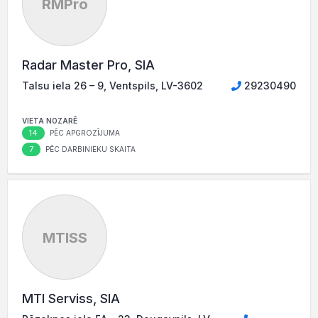
RMPro
Radar Master Pro, SIA
Talsu iela 26 – 9, Ventspils, LV-3602
29230490
VIETA NOZARĒ
14
PĒC APGROZĪJUMA
7
PĒC DARBINIEKU SKAITA
MTISS
MTI Serviss, SIA