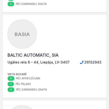
5
PĒC DARBINIEKU SKAITA
BASIA
BALTIC AUTOMATIC, SIA
Ugāles iela 6 – 44, Liepāja, LV-3407
26132943
VIETA NOZARĒ
6
PĒC APGROZĪJUMA
7
PĒC PEĻŅAS
4
PĒC DARBINIEKU SKAITA