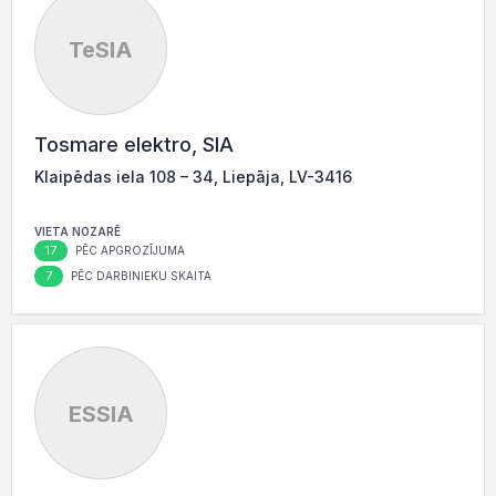
TeSIA
Tosmare elektro, SIA
Klaipēdas iela 108 – 34, Liepāja, LV-3416
VIETA NOZARĒ
17
PĒC APGROZĪJUMA
7
PĒC DARBINIEKU SKAITA
ESSIA