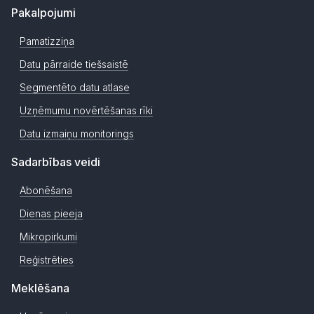
Pakalpojumi
Pamatizziņa
Datu pārraide tiešsaistē
Segmentēto datu atlase
Uzņēmumu novērtēšanas rīki
Datu izmaiņu monitorings
Sadarbības veidi
Abonēšana
Dienas pieeja
Mikropirkumi
Reģistrēties
Meklēšana