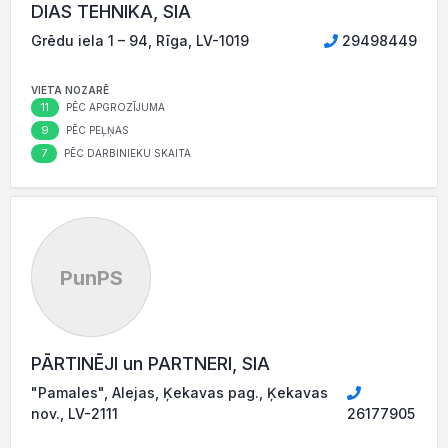
DIAS TEHNIKA, SIA
Grēdu iela 1 – 94, Rīga, LV-1019
29498449
VIETA NOZARĒ
11
PĒC APGROZĪJUMA
9
PĒC PEĻŅAS
7
PĒC DARBINIEKU SKAITA
PunPS
PĀRTINĒJI un PARTNERI, SIA
"Pamales", Alejas, Ķekavas pag., Ķekavas
nov., LV-2111
26177905