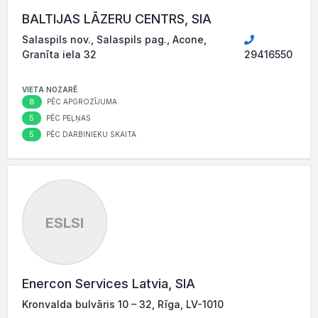
BALTIJAS LĀZERU CENTRS, SIA
Salaspils nov., Salaspils pag., Acone,
Granīta iela 32
29416550
VIETA NOZARĒ
8
PĒC APGROZĪJUMA
5
PĒC PEĻŅAS
5
PĒC DARBINIEKU SKAITA
ESLSI
Enercon Services Latvia, SIA
Kronvalda bulvāris 10 – 32, Rīga, LV-1010