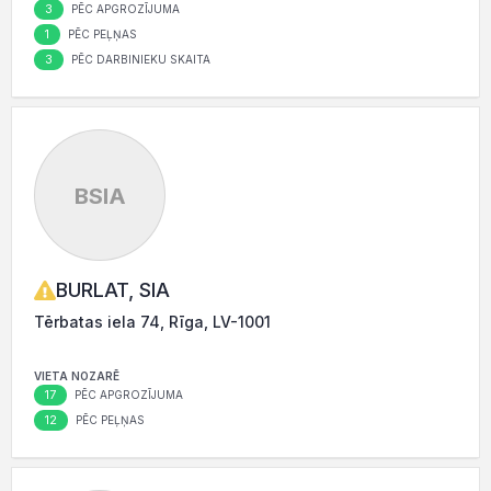
3
PĒC APGROZĪJUMA
1
PĒC PEĻŅAS
3
PĒC DARBINIEKU SKAITA
BSIA
BURLAT, SIA
Tērbatas iela 74, Rīga, LV-1001
VIETA NOZARĒ
17
PĒC APGROZĪJUMA
12
PĒC PEĻŅAS